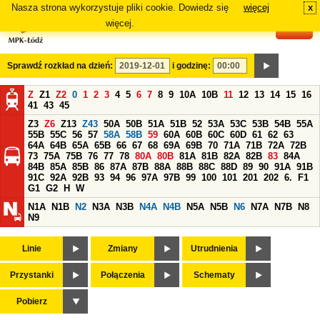
Nasza strona wykorzystuje pliki cookie. Dowiedz się
więcej
x
#
więcej.
Sprawdź rozkład na dzień:
i godzinę:
Z
Z1
Z2
0
1
2
3
4
5
6
7
8
9
10A
10B
11
12
13
14
15
16
41
43
45
Z3
Z6
Z13
Z43
50A
50B
51A
51B
52
53A
53C
53B
54B
55A
55B
55C
56
57
58A
58B
59
60A
60B
60C
60D
61
62
63
64A
64B
65A
65B
66
67
68
69A
69B
70
71A
71B
72A
72B
73
75A
75B
76
77
78
80A
80B
81A
81B
82A
82B
83
84A
84B
85A
85B
86
87A
87B
88A
88B
88C
88D
89
90
91A
91B
91C
92A
92B
93
94
96
97A
97B
99
100
101
201
202
6.
F1
G1
G2
H
W
N1A
N1B
N2
N3A
N3B
N4A
N4B
N5A
N5B
N6
N7A
N7B
N8
N9
Linie
Zmiany
Utrudnienia
Przystanki
Połączenia
Schematy
Pobierz