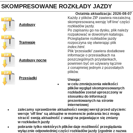
SKOMPRESOWANE ROZKŁADY JAZDY
Ostatnia aktualizacja: 2026-08-07
Każdy z plików ZIP zawiera niezależną
skompresowaną wersję 'off line' części
Autobusy
rozkładów jazdy.
Po zapisaniu go na dysku, plik należy
rozpakować w dowolnym katalogu.
Przeglądanie rozkładów jazdy
Tramwaje
rozpoczyna się otwierając plik
index.html
.
Plik 'przesiadki' zawiera dodatkowe
informacje o przesiadkach na
poszczególnych przystankach,
Autobusy nocne
powinien być on używany łącznie
z conajmniej jednym z pozostałych
plików.
Przesiadki
Uwaga:
w celu zmniejszenia wielkości
plików wygląd skompresowanych
rozkładów został uproszczony w
stosunku do informacji
prezentowanych na stronie
internetowej
zalecamy sprawdzenie aktualności swojej wersji przed użyciem:
wersje 'off line' są aktualne w momencie pobrania lecz mogą
stracić swoją aktualność z uwagi na pojawiające się zmiany
w rozkładach jazdy
pobranie tylko niektórych plików daje możliwość przeglądania
wyłącznie odpowiedniej części rozkładów jazdy (zgodnie z nazwa