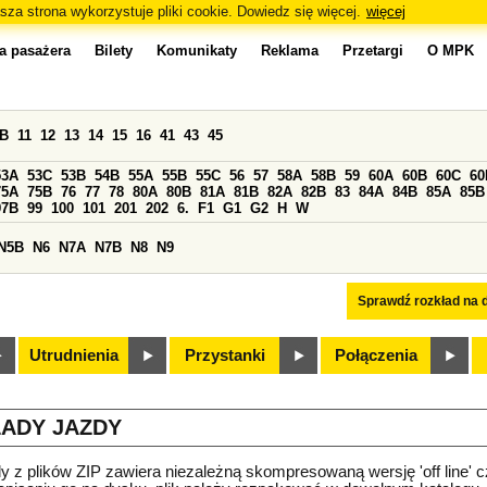
sza strona wykorzystuje pliki cookie. Dowiedz się więcej.
więcej
a pasażera
Bilety
Komunikaty
Reklama
Przetargi
O MPK
0B
11
12
13
14
15
16
41
43
45
53A
53C
53B
54B
55A
55B
55C
56
57
58A
58B
59
60A
60B
60C
60
75A
75B
76
77
78
80A
80B
81A
81B
82A
82B
83
84A
84B
85A
85B
97B
99
100
101
201
202
6.
F1
G1
G2
H
W
N5B
N6
N7A
N7B
N8
N9
Sprawdź rozkład na d
Utrudnienia
Przystanki
Połączenia
ADY JAZDY
y z plików ZIP zawiera niezależną skompresowaną wersję 'off line' c