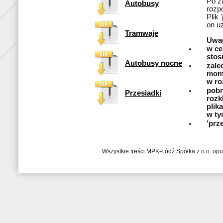
Po z
Autobusy
rozp
Plik
on u
Tramwaje
Uwa
w ce
stos
Autobusy nocne
zale
mome
w ro
pobr
Przesiadki
rozk
plik
w ty
'prz
Wszystkie treści MPK-Łódź Spółka z o.o. op