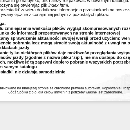
apisaniu go na dysku, plik należy rozpakować w dowolnym katalogu.
oczyna się otwierając plik
index.html
.
 'przesiadki' zawiera dodatkowe informacje o przesiadkach na poszc
żywany łącznie z conajmniej jednym z pozostałych plików.
ga:
lu zmniejszenia wielkości plików wygląd skompresowanych roz
unku do informacji prezentowanych na stronie internetowej
camy sprawdzenie aktualności swojej wersji przed użyciem: wersje
ncie pobrania lecz mogą stracić swoją aktualność z uwagi na p
zkładach jazdy
anie tylko niektórych plików daje możliwość przeglądania wyłąc
ładów jazdy (zgodnie z nazwa pliku 'zip'), nie ma dostepu do cz
ach, możliwość tą zapewni dopiero pobranie wszystkich potrzeb
m samym katalogu
esiadki' nie działają samodzielnie
ublikowane na niniejszej stronie są chronione prawem autorskim. Kopiowanie i r
Łódź Spółka z o.o. dla celów innych niż potrzeby własne jest zabronione.