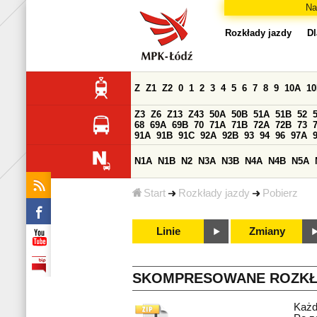
Na
Rozkłady jazdy
Dl
Z
Z1
Z2
0
1
2
3
4
5
6
7
8
9
10A
1
Z3
Z6
Z13
Z43
50A
50B
51A
51B
52
68
69A
69B
70
71A
71B
72A
72B
73
91A
91B
91C
92A
92B
93
94
96
97A
N1A
N1B
N2
N3A
N3B
N4A
N4B
N5A
Start
Rozkłady jazdy
Pobierz
Linie
Zmiany
SKOMPRESOWANE ROZKŁ
Każd