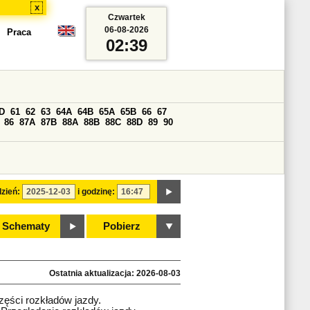
x
Czwartek
06-08-2026
Praca
02:39
D
61
62
63
64A
64B
65A
65B
66
67
86
87A
87B
88A
88B
88C
88D
89
90
zień:
i godzinę:
Schematy
Pobierz
Ostatnia aktualizacja: 2026-08-03
zęści rozkładów jazdy.