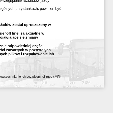
 Przeglądanie rozkładów jazdy
zególnych przystankach, powinien być
kładów został uproszczony w
 'off line' są aktualne w
ojawiające się zmiany
znie odpowiedniej części
ęści zawartych w pozostałych
nych plików i rozpakowanie ich
ozpowszechnianie ich bez pisemnej zgody MPK-