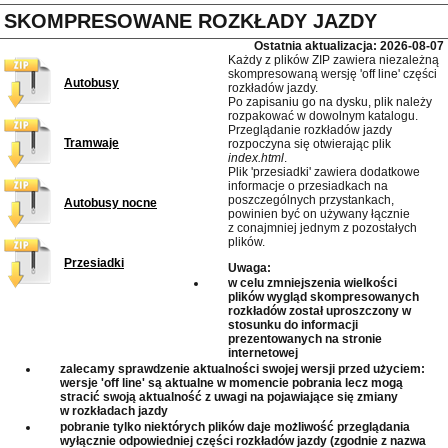
SKOMPRESOWANE ROZKŁADY JAZDY
Ostatnia aktualizacja: 2026-08-07
Każdy z plików ZIP zawiera niezależną
skompresowaną wersję 'off line' części
Autobusy
rozkładów jazdy.
Po zapisaniu go na dysku, plik należy
rozpakować w dowolnym katalogu.
Przeglądanie rozkładów jazdy
Tramwaje
rozpoczyna się otwierając plik
index.html
.
Plik 'przesiadki' zawiera dodatkowe
informacje o przesiadkach na
poszczególnych przystankach,
Autobusy nocne
powinien być on używany łącznie
z conajmniej jednym z pozostałych
plików.
Przesiadki
Uwaga:
w celu zmniejszenia wielkości
plików wygląd skompresowanych
rozkładów został uproszczony w
stosunku do informacji
prezentowanych na stronie
internetowej
zalecamy sprawdzenie aktualności swojej wersji przed użyciem:
wersje 'off line' są aktualne w momencie pobrania lecz mogą
stracić swoją aktualność z uwagi na pojawiające się zmiany
w rozkładach jazdy
pobranie tylko niektórych plików daje możliwość przeglądania
wyłącznie odpowiedniej części rozkładów jazdy (zgodnie z nazwa