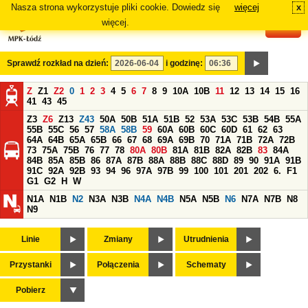
Nasza strona wykorzystuje pliki cookie. Dowiedz się
więcej
x
#
więcej.
Sprawdź rozkład na dzień:
i godzinę:
Z
Z1
Z2
0
1
2
3
4
5
6
7
8
9
10A
10B
11
12
13
14
15
16
41
43
45
Z3
Z6
Z13
Z43
50A
50B
51A
51B
52
53A
53C
53B
54B
55A
55B
55C
56
57
58A
58B
59
60A
60B
60C
60D
61
62
63
64A
64B
65A
65B
66
67
68
69A
69B
70
71A
71B
72A
72B
73
75A
75B
76
77
78
80A
80B
81A
81B
82A
82B
83
84A
84B
85A
85B
86
87A
87B
88A
88B
88C
88D
89
90
91A
91B
91C
92A
92B
93
94
96
97A
97B
99
100
101
201
202
6.
F1
G1
G2
H
W
N1A
N1B
N2
N3A
N3B
N4A
N4B
N5A
N5B
N6
N7A
N7B
N8
N9
Linie
Zmiany
Utrudnienia
Przystanki
Połączenia
Schematy
Pobierz