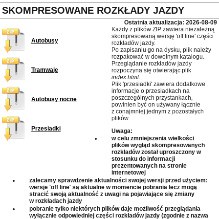
SKOMPRESOWANE ROZKŁADY JAZDY
Ostatnia aktualizacja: 2026-08-09
Każdy z plików ZIP zawiera niezależną
skompresowaną wersję 'off line' części
Autobusy
rozkładów jazdy.
Po zapisaniu go na dysku, plik należy
rozpakować w dowolnym katalogu.
Przeglądanie rozkładów jazdy
Tramwaje
rozpoczyna się otwierając plik
index.html
.
Plik 'przesiadki' zawiera dodatkowe
informacje o przesiadkach na
poszczególnych przystankach,
Autobusy nocne
powinien być on używany łącznie
z conajmniej jednym z pozostałych
plików.
Przesiadki
Uwaga:
w celu zmniejszenia wielkości
plików wygląd skompresowanych
rozkładów został uproszczony w
stosunku do informacji
prezentowanych na stronie
internetowej
zalecamy sprawdzenie aktualności swojej wersji przed użyciem:
wersje 'off line' są aktualne w momencie pobrania lecz mogą
stracić swoją aktualność z uwagi na pojawiające się zmiany
w rozkładach jazdy
pobranie tylko niektórych plików daje możliwość przeglądania
wyłącznie odpowiedniej części rozkładów jazdy (zgodnie z nazwa