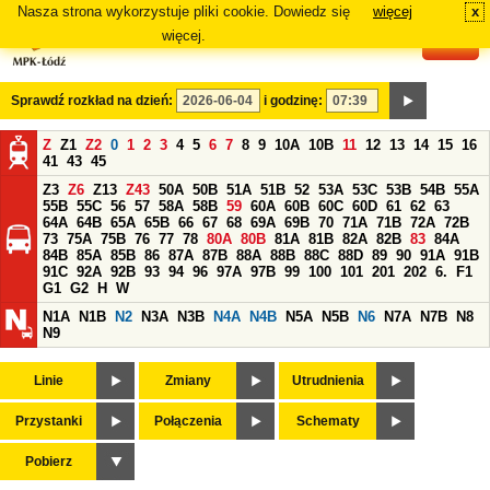
Nasza strona wykorzystuje pliki cookie. Dowiedz się
więcej
x
#
więcej.
Sprawdź rozkład na dzień:
i godzinę:
Z
Z1
Z2
0
1
2
3
4
5
6
7
8
9
10A
10B
11
12
13
14
15
16
41
43
45
Z3
Z6
Z13
Z43
50A
50B
51A
51B
52
53A
53C
53B
54B
55A
55B
55C
56
57
58A
58B
59
60A
60B
60C
60D
61
62
63
64A
64B
65A
65B
66
67
68
69A
69B
70
71A
71B
72A
72B
73
75A
75B
76
77
78
80A
80B
81A
81B
82A
82B
83
84A
84B
85A
85B
86
87A
87B
88A
88B
88C
88D
89
90
91A
91B
91C
92A
92B
93
94
96
97A
97B
99
100
101
201
202
6.
F1
G1
G2
H
W
N1A
N1B
N2
N3A
N3B
N4A
N4B
N5A
N5B
N6
N7A
N7B
N8
N9
Linie
Zmiany
Utrudnienia
Przystanki
Połączenia
Schematy
Pobierz