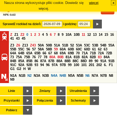
Nasza strona wykorzystuje pliki cookie. Dowiedz się
więcej
x
#
więcej.
Sprawdź rozkład na dzień:
i godzinę:
Z
Z1
Z2
0
1
2
3
4
5
6
7
8
9
10A
10B
11
12
13
14
15
16
41
43
45
Z3
Z6
Z13
Z43
50A
50B
51A
51B
52
53A
53C
53B
54B
55A
55B
55C
56
57
58A
58B
59
60A
60B
60C
60D
61
62
63
64A
64B
65A
65B
66
67
68
69A
69B
70
71A
71B
72A
72B
73
75A
75B
76
77
78
80A
80B
81A
81B
82A
82B
83
84A
84B
85A
85B
86
87A
87B
88A
88B
88C
88D
89
90
91A
91B
91C
92A
92B
93
94
96
97A
97B
99
100
101
201
202
6.
F1
G1
G2
H
W
N1A
N1B
N2
N3A
N3B
N4A
N4B
N5A
N5B
N6
N7A
N7B
N8
N9
Linie
Zmiany
Utrudnienia
Przystanki
Połączenia
Schematy
Pobierz