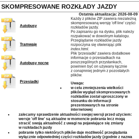
SKOMPRESOWANE ROZKŁADY JAZDY
Ostatnia aktualizacja: 2026-08-09
Każdy z plików ZIP zawiera niezależną
skompresowaną wersję 'off line' części
Autobusy
rozkładów jazdy.
Po zapisaniu go na dysku, plik należy
rozpakować w dowolnym katalogu.
Przeglądanie rozkładów jazdy
Tramwaje
rozpoczyna się otwierając plik
index.html
.
Plik 'przesiadki' zawiera dodatkowe
informacje o przesiadkach na
poszczególnych przystankach,
Autobusy nocne
powinien być on używany łącznie
z conajmniej jednym z pozostałych
plików.
Przesiadki
Uwaga:
w celu zmniejszenia wielkości
plików wygląd skompresowanych
rozkładów został uproszczony w
stosunku do informacji
prezentowanych na stronie
internetowej
zalecamy sprawdzenie aktualności swojej wersji przed użyciem:
wersje 'off line' są aktualne w momencie pobrania lecz mogą
stracić swoją aktualność z uwagi na pojawiające się zmiany
w rozkładach jazdy
pobranie tylko niektórych plików daje możliwość przeglądania
wyłącznie odpowiedniej części rozkładów jazdy (zgodnie z nazwa