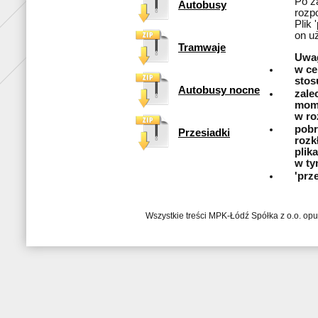
Po z
Autobusy
rozp
Plik
on u
Tramwaje
Uwa
w ce
stos
Autobusy nocne
zale
mome
w ro
pobr
Przesiadki
rozk
plik
w ty
'prz
Wszystkie treści MPK-Łódź Spółka z o.o. op