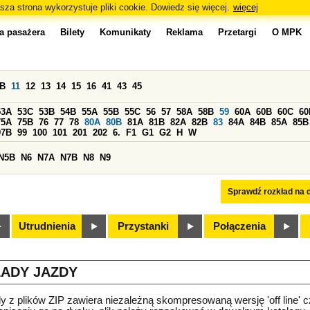
sza strona wykorzystuje pliki cookie. Dowiedz się więcej.
więcej
a pasażera
Bilety
Komunikaty
Reklama
Przetargi
O MPK
0B
11
12
13
14
15
16
41
43
45
53A
53C
53B
54B
55A
55B
55C
56
57
58A
58B
59
60A
60B
60C
60
75A
75B
76
77
78
80A
80B
81A
81B
82A
82B
83
84A
84B
85A
85B
97B
99
100
101
201
202
6.
F1
G1
G2
H
W
N5B
N6
N7A
N7B
N8
N9
Sprawdź rozkład na d
Utrudnienia
Przystanki
Połączenia
ADY JAZDY
y z plików ZIP zawiera niezależną skompresowaną wersję 'off line' c