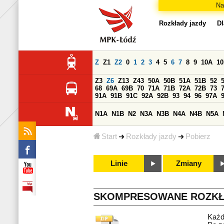
Na
Rozkłady jazdy
Dl
Z
Z1
Z2
0
1
2
3
4
5
6
7
8
9
10A
1
Z3
Z6
Z13
Z43
50A
50B
51A
51B
52
68
69A
69B
70
71A
71B
72A
72B
73
91A
91B
91C
92A
92B
93
94
96
97A
N1A
N1B
N2
N3A
N3B
N4A
N4B
N5A
Start
Rozkłady jazdy
Pobierz
Linie
Zmiany
SKOMPRESOWANE ROZKŁ
Każd