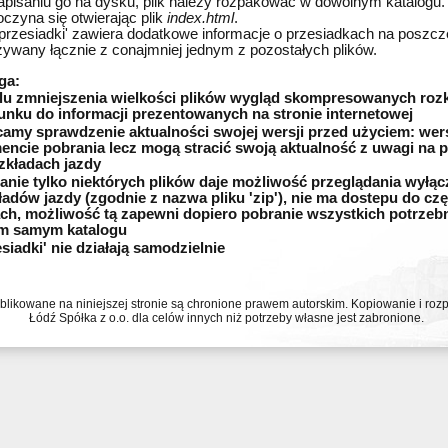
apisaniu go na dysku, plik należy rozpakować w dowolnym katalogu.
oczyna się otwierając plik
index.html
.
 'przesiadki' zawiera dodatkowe informacje o przesiadkach na poszc
żywany łącznie z conajmniej jednym z pozostałych plików.
ga:
lu zmniejszenia wielkości plików wygląd skompresowanych roz
unku do informacji prezentowanych na stronie internetowej
camy sprawdzenie aktualności swojej wersji przed użyciem: wersje
ncie pobrania lecz mogą stracić swoją aktualność z uwagi na p
zkładach jazdy
anie tylko niektórych plików daje możliwość przeglądania wyłąc
ładów jazdy (zgodnie z nazwa pliku 'zip'), nie ma dostepu do cz
ach, możliwość tą zapewni dopiero pobranie wszystkich potrzeb
m samym katalogu
esiadki' nie działają samodzielnie
ublikowane na niniejszej stronie są chronione prawem autorskim. Kopiowanie i r
Łódź Spółka z o.o. dla celów innych niż potrzeby własne jest zabronione.