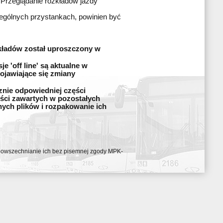
 Przeglądanie rozkładów jazdy
zególnych przystankach, powinien być
kładów został uproszczony w
 'off line' są aktualne w
ojawiające się zmiany
znie odpowiedniej części
ęści zawartych w pozostałych
nych plików i rozpakowanie ich
ozpowszechnianie ich bez pisemnej zgody MPK-