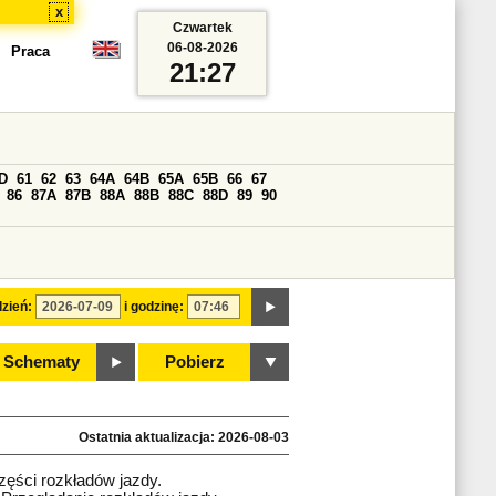
x
Czwartek
06-08-2026
Praca
21:27
D
61
62
63
64A
64B
65A
65B
66
67
86
87A
87B
88A
88B
88C
88D
89
90
zień:
i godzinę:
Schematy
Pobierz
Ostatnia aktualizacja: 2026-08-03
zęści rozkładów jazdy.