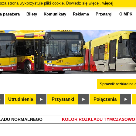
sza strona wykorzystuje pliki cookie. Dowiedz się więcej.
więcej
a pasażera
Bilety
Komunikaty
Reklama
Przetargi
O MPK
Sprawdź rozkład na d
Utrudnienia
Przystanki
Połączenia
ŁADU NORMALNEGO
KOLOR ROZKŁADU TYMCZASOWO 