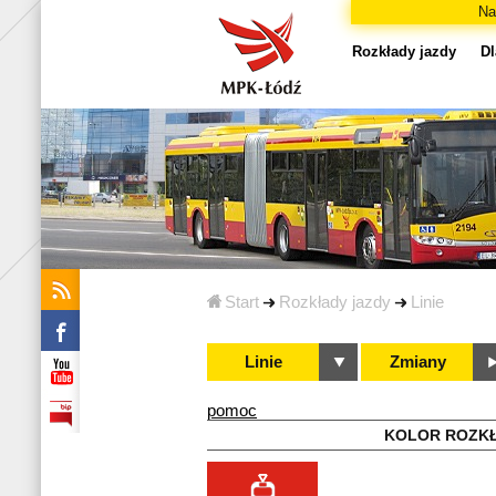
Na
Rozkłady jazdy
Dl
Start
Rozkłady jazdy
Linie
Linie
Zmiany
pomoc
KOLOR ROZK