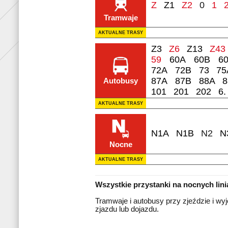
Z
Z1
Z2
0
1
Tramwaje
AKTUALNE TRASY
Z3
Z6
Z13
Z43
59
60A
60B
6
72A
72B
73
75
87A
87B
88A
8
Autobusy
101
201
202
6.
AKTUALNE TRASY
N1A
N1B
N2
N
Nocne
AKTUALNE TRASY
Wszystkie przystanki na nocnych lin
Tramwaje i autobusy przy zjeździe i wyj
zjazdu lub dojazdu.