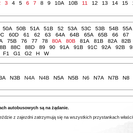
2
3
4
5
6
7
8
9
10A
10B
11
12
13
14
15
50A
50B
51A
51B
52
53A
53C
53B
54B
55A
0C
60D
61
62
63
64A
64B
65A
65B
66
67
A
75B
76
77
78
80A
80B
81A
81B
82A
82B
8B
88C
88D
89
90
91A
91B
91C
92A
92B
9
F1
G1
G2
H
W
3A
N3B
N4A
N4B
N5A
N5B
N6
N7A
N7B
N8
iach autobusowych są na żądanie.
eździe z zajezdni zatrzymują się na wszystkich przystankach właściwy