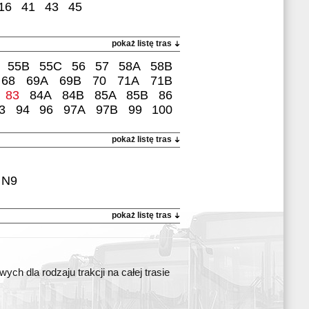
16
41
43
45
pokaż listę tras
55B
55C
56
57
58A
58B
68
69A
69B
70
71A
71B
83
84A
84B
85A
85B
86
3
94
96
97A
97B
99
100
pokaż listę tras
N9
pokaż listę tras
ch dla rodzaju trakcji na całej trasie