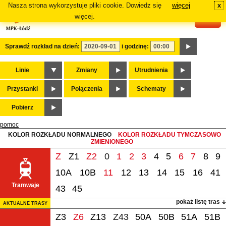
Nasza strona wykorzystuje pliki cookie. Dowiedz się
więcej
x
#
więcej.
Sprawdź rozkład na dzień:
i godzinę:
Linie
Zmiany
Utrudnienia
Przystanki
Połączenia
Schematy
Pobierz
pomoc
KOLOR ROZKŁADU NORMALNEGO
KOLOR ROZKŁADU TYMCZASOWO
ZMIENIONEGO
Z
Z1
Z2
0
1
2
3
4
5
6
7
8
9
10A
10B
11
12
13
14
15
16
41
Tramwaje
43
45
pokaż listę tras
AKTUALNE TRASY
Z3
Z6
Z13
Z43
50A
50B
51A
51B