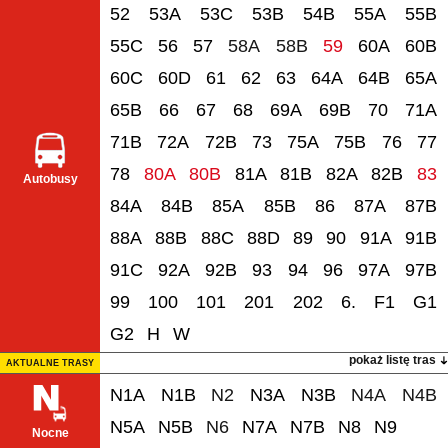
52
53A
53C
53B
54B
55A
55B
55C
56
57
58A
58B
59
60A
60B
60C
60D
61
62
63
64A
64B
65A
65B
66
67
68
69A
69B
70
71A
71B
72A
72B
73
75A
75B
76
77
78
80A
80B
81A
81B
82A
82B
83
Autobusy
84A
84B
85A
85B
86
87A
87B
88A
88B
88C
88D
89
90
91A
91B
91C
92A
92B
93
94
96
97A
97B
99
100
101
201
202
6.
F1
G1
G2
H
W
pokaż listę tras
AKTUALNE TRASY
N1A
N1B
N2
N3A
N3B
N4A
N4B
N5A
N5B
N6
N7A
N7B
N8
N9
Nocne