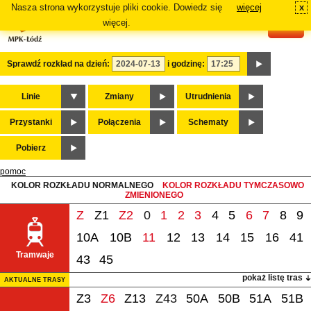
Nasza strona wykorzystuje pliki cookie. Dowiedz się
więcej
x
#
więcej.
Sprawdź rozkład na dzień:
i godzinę:
Linie
Zmiany
Utrudnienia
Przystanki
Połączenia
Schematy
Pobierz
pomoc
KOLOR ROZKŁADU NORMALNEGO
KOLOR ROZKŁADU TYMCZASOWO
ZMIENIONEGO
Z
Z1
Z2
0
1
2
3
4
5
6
7
8
9
10A
10B
11
12
13
14
15
16
41
Tramwaje
43
45
pokaż listę tras
AKTUALNE TRASY
Z3
Z6
Z13
Z43
50A
50B
51A
51B