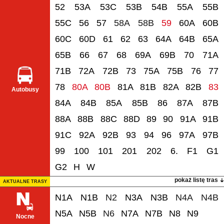
52
53A
53C
53B
54B
55A
55B
55C
56
57
58A
58B
59
60A
60B
60C
60D
61
62
63
64A
64B
65A
65B
66
67
68
69A
69B
70
71A
71B
72A
72B
73
75A
75B
76
77
78
80A
80B
81A
81B
82A
82B
83
Autobusy
84A
84B
85A
85B
86
87A
87B
88A
88B
88C
88D
89
90
91A
91B
91C
92A
92B
93
94
96
97A
97B
99
100
101
201
202
6.
F1
G1
G2
H
W
pokaż listę tras
AKTUALNE TRASY
N1A
N1B
N2
N3A
N3B
N4A
N4B
N5A
N5B
N6
N7A
N7B
N8
N9
Nocne