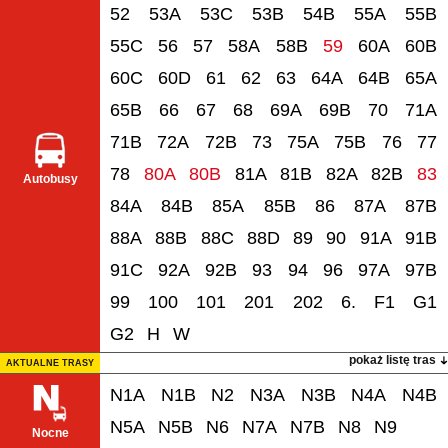
52
53A
53C
53B
54B
55A
55B
55C
56
57
58A
58B
59
60A
60B
60C
60D
61
62
63
64A
64B
65A
65B
66
67
68
69A
69B
70
71A
71B
72A
72B
73
75A
75B
76
77
78
80A
80B
81A
81B
82A
82B
83
Autobusy
84A
84B
85A
85B
86
87A
87B
88A
88B
88C
88D
89
90
91A
91B
91C
92A
92B
93
94
96
97A
97B
99
100
101
201
202
6.
F1
G1
G2
H
W
pokaż listę tras
AKTUALNE TRASY
N1A
N1B
N2
N3A
N3B
N4A
N4B
N5A
N5B
N6
N7A
N7B
N8
N9
Nocne