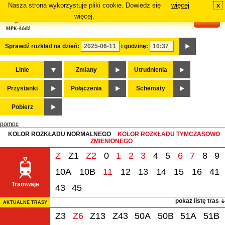
Nasza strona wykorzystuje pliki cookie. Dowiedz się
więcej
x
#
więcej.
Sprawdź rozkład na dzień:
i godzinę:
Linie
Zmiany
Utrudnienia
Przystanki
Połączenia
Schematy
Pobierz
pomoc
KOLOR ROZKŁADU NORMALNEGO
KOLOR ROZKŁADU TYMCZASOWO
ZMIENIONEGO
Z
Z1
Z2
0
1
2
3
4
5
6
7
8
9
10A
10B
11
12
13
14
15
16
41
Tramwaje
43
45
pokaż listę tras
AKTUALNE TRASY
Z3
Z6
Z13
Z43
50A
50B
51A
51B