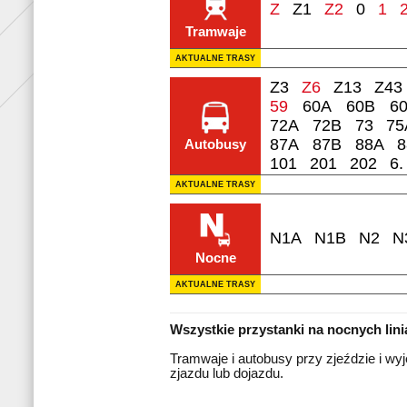
Z
Z1
Z2
0
1
Tramwaje
AKTUALNE TRASY
Z3
Z6
Z13
Z43
59
60A
60B
6
72A
72B
73
75
87A
87B
88A
8
Autobusy
101
201
202
6.
AKTUALNE TRASY
N1A
N1B
N2
N
Nocne
AKTUALNE TRASY
Wszystkie przystanki na nocnych lin
Tramwaje i autobusy przy zjeździe i wyj
zjazdu lub dojazdu.