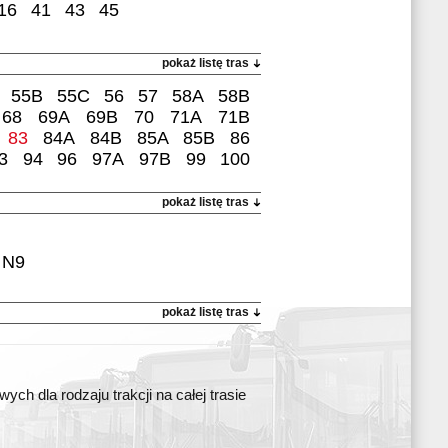
16
41
43
45
pokaż listę tras
55B
55C
56
57
58A
58B
68
69A
69B
70
71A
71B
83
84A
84B
85A
85B
86
3
94
96
97A
97B
99
100
pokaż listę tras
N9
pokaż listę tras
ch dla rodzaju trakcji na całej trasie