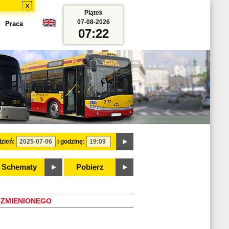
x
Piątek
07-08-2026
Praca
07:22
zień:
i godzinę:
Schematy
Pobierz
ZMIENIONEGO