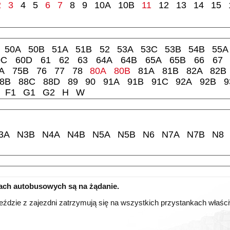
2
3
4
5
6
7
8
9
10A
10B
11
12
13
14
15
50A
50B
51A
51B
52
53A
53C
53B
54B
55A
0C
60D
61
62
63
64A
64B
65A
65B
66
67
A
75B
76
77
78
80A
80B
81A
81B
82A
82B
8B
88C
88D
89
90
91A
91B
91C
92A
92B
9
F1
G1
G2
H
W
3A
N3B
N4A
N4B
N5A
N5B
N6
N7A
N7B
N8
iach autobusowych są na żądanie.
eździe z zajezdni zatrzymują się na wszystkich przystankach właściwy