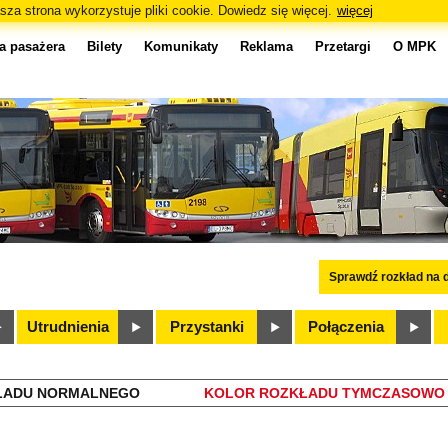
sza strona wykorzystuje pliki cookie. Dowiedz się więcej.
więcej
a pasażera
Bilety
Komunikaty
Reklama
Przetargi
O MPK
Sprawdź rozkład na d
Utrudnienia
Przystanki
Połączenia
ŁADU NORMALNEGO
KOLOR ROZKŁADU TYMCZASOWO 