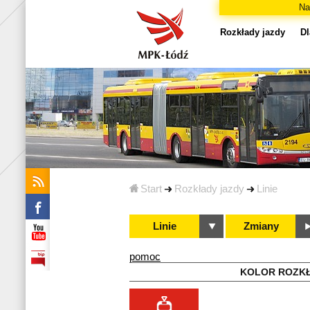
Na
Rozkłady jazdy
Dl
Start
Rozkłady jazdy
Linie
Linie
Zmiany
pomoc
KOLOR ROZK