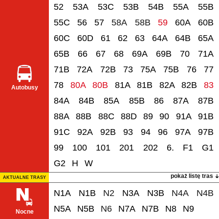
52
53A
53C
53B
54B
55A
55B
55C
56
57
58A
58B
59
60A
60B
60C
60D
61
62
63
64A
64B
65A
65B
66
67
68
69A
69B
70
71A
71B
72A
72B
73
75A
75B
76
77
78
80A
80B
81A
81B
82A
82B
83
Autobusy
84A
84B
85A
85B
86
87A
87B
88A
88B
88C
88D
89
90
91A
91B
91C
92A
92B
93
94
96
97A
97B
99
100
101
201
202
6.
F1
G1
G2
H
W
pokaż listę tras
AKTUALNE TRASY
N1A
N1B
N2
N3A
N3B
N4A
N4B
N5A
N5B
N6
N7A
N7B
N8
N9
Nocne