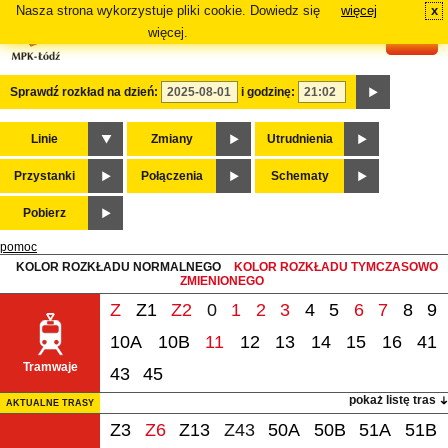
Nasza strona wykorzystuje pliki cookie. Dowiedz się
więcej
x
#
więcej.
Sprawdź rozkład na dzień:
i godzinę:
Linie
Zmiany
Utrudnienia
Przystanki
Połączenia
Schematy
Pobierz
pomoc
KOLOR ROZKŁADU NORMALNEGO
KOLOR ROZKŁADU TYMCZASOWO
ZMIENIONEGO
Z
Z1
Z2
0
1
2
3
4
5
6
7
8
9
10A
10B
11
12
13
14
15
16
41
Tramwaje
43
45
pokaż listę tras
AKTUALNE TRASY
Z3
Z6
Z13
Z43
50A
50B
51A
51B