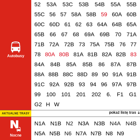
52
53A
53C
53B
54B
55A
55B
55C
56
57
58A
58B
59
60A
60B
60C
60D
61
62
63
64A
64B
65A
65B
66
67
68
69A
69B
70
71A
71B
72A
72B
73
75A
75B
76
77
78
80A
80B
81A
81B
82A
82B
83
Autobusy
84A
84B
85A
85B
86
87A
87B
88A
88B
88C
88D
89
90
91A
91B
91C
92A
92B
93
94
96
97A
97B
99
100
101
201
202
6.
F1
G1
G2
H
W
pokaż listę tras
AKTUALNE TRASY
N1A
N1B
N2
N3A
N3B
N4A
N4B
N5A
N5B
N6
N7A
N7B
N8
N9
Nocne