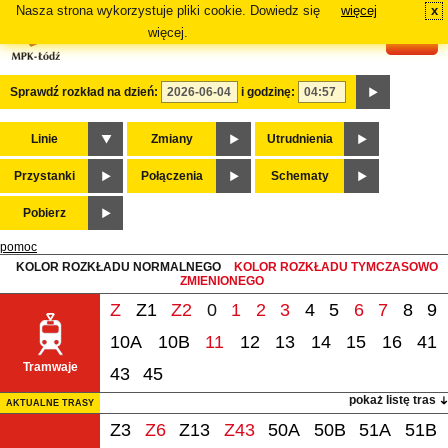
Nasza strona wykorzystuje pliki cookie. Dowiedz się
więcej
x
#
więcej.
Sprawdź rozkład na dzień:
i godzinę:
Linie
Zmiany
Utrudnienia
Przystanki
Połączenia
Schematy
Pobierz
pomoc
KOLOR ROZKŁADU NORMALNEGO
KOLOR ROZKŁADU TYMCZASOWO
ZMIENIONEGO
Z
Z1
Z2
0
1
2
3
4
5
6
7
8
9
10A
10B
11
12
13
14
15
16
41
Tramwaje
43
45
pokaż listę tras
AKTUALNE TRASY
Z3
Z6
Z13
Z43
50A
50B
51A
51B