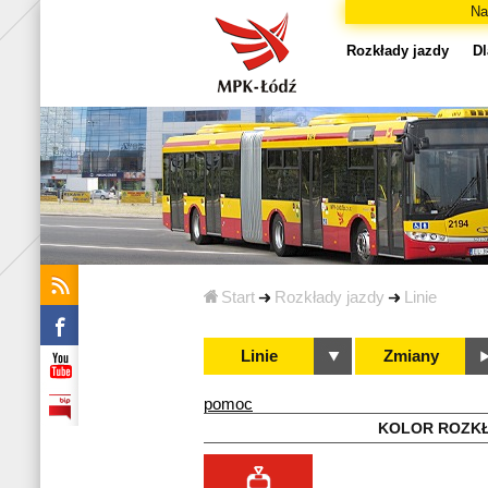
Na
Rozkłady jazdy
Dl
Start
Rozkłady jazdy
Linie
Linie
Zmiany
pomoc
KOLOR ROZK