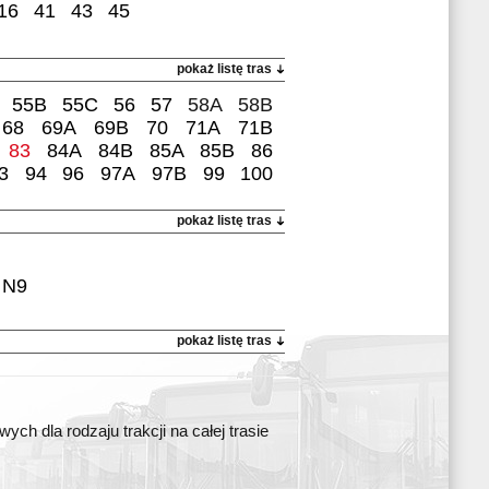
16
41
43
45
pokaż listę tras
55B
55C
56
57
58A
58B
68
69A
69B
70
71A
71B
83
84A
84B
85A
85B
86
3
94
96
97A
97B
99
100
pokaż listę tras
N9
pokaż listę tras
ch dla rodzaju trakcji na całej trasie