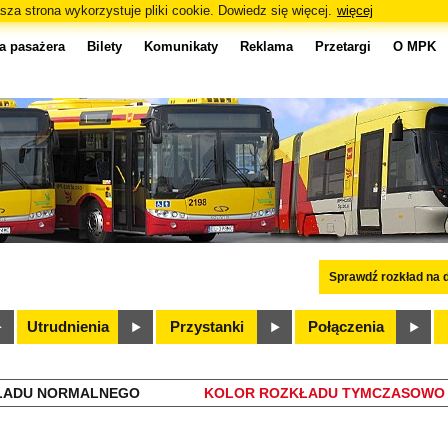
sza strona wykorzystuje pliki cookie. Dowiedz się więcej.
więcej
a pasażera
Bilety
Komunikaty
Reklama
Przetargi
O MPK
Sprawdź rozkład na d
Utrudnienia
Przystanki
Połączenia
ŁADU NORMALNEGO
KOLOR ROZKŁADU TYMCZASOWO 