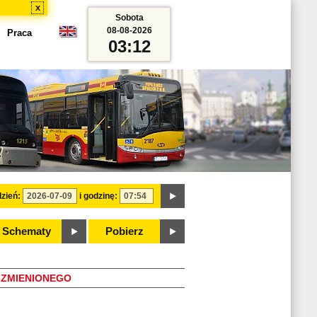
x
Sobota
08-08-2026
Praca
03:12
zień:
i godzinę:
Schematy
Pobierz
ZMIENIONEGO