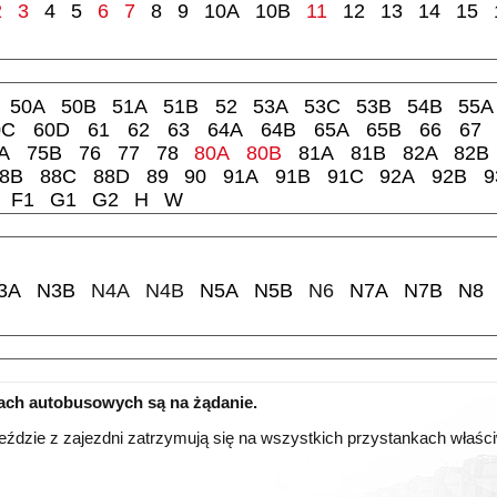
2
3
4
5
6
7
8
9
10A
10B
11
12
13
14
15
50A
50B
51A
51B
52
53A
53C
53B
54B
55A
0C
60D
61
62
63
64A
64B
65A
65B
66
67
A
75B
76
77
78
80A
80B
81A
81B
82A
82B
8B
88C
88D
89
90
91A
91B
91C
92A
92B
9
F1
G1
G2
H
W
3A
N3B
N4A
N4B
N5A
N5B
N6
N7A
N7B
N8
iach autobusowych są na żądanie.
eździe z zajezdni zatrzymują się na wszystkich przystankach właściwy