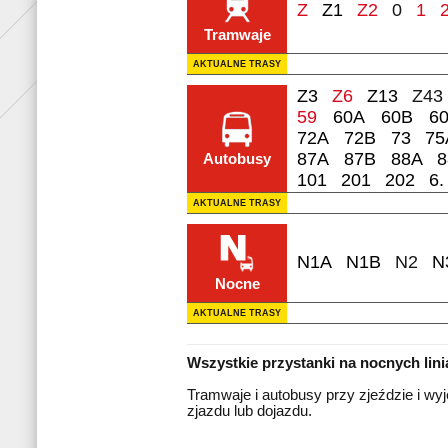
Z
Z1
Z2
0
1
Tramwaje
AKTUALNE TRASY
Z3
Z6
Z13
Z43
59
60A
60B
6
72A
72B
73
75
87A
87B
88A
8
Autobusy
101
201
202
6.
AKTUALNE TRASY
N1A
N1B
N2
N
Nocne
AKTUALNE TRASY
Wszystkie przystanki na nocnych lin
Tramwaje i autobusy przy zjeździe i wyj
zjazdu lub dojazdu.