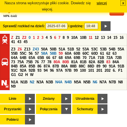
Nasza strona wykorzystuje pliki cookie. Dowiedz się
więcej
x
#
więcej.
Sprawdź rozkład na dzień:
i godzinę:
Z
Z1
Z2
0
1
2
3
4
5
6
7
8
9
10A
10B
11
12
13
14
15
16
41
43
45
Z3
Z6
Z13
Z43
50A
50B
51A
51B
52
53A
53C
53B
54B
55A
55B
55C
56
57
58A
58B
59
60A
60B
60C
60D
61
62
63
64A
64B
65A
65B
66
67
68
69A
69B
70
71A
71B
72A
72B
73
75A
75B
76
77
78
80A
80B
81A
81B
82A
82B
83
84A
84B
85A
85B
86
87A
87B
88A
88B
88C
88D
89
90
91A
91B
91C
92A
92B
93
94
96
97A
97B
99
100
101
201
202
6.
F1
G1
G2
H
W
N1A
N1B
N2
N3A
N3B
N4A
N4B
N5A
N5B
N6
N7A
N7B
N8
N9
Linie
Zmiany
Utrudnienia
Przystanki
Połączenia
Schematy
Pobierz