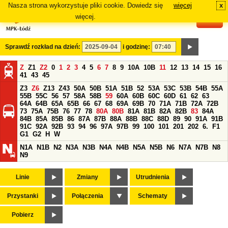
Nasza strona wykorzystuje pliki cookie. Dowiedz się
więcej
x
#
więcej.
Sprawdź rozkład na dzień:
i godzinę:
Z
Z1
Z2
0
1
2
3
4
5
6
7
8
9
10A
10B
11
12
13
14
15
16
41
43
45
Z3
Z6
Z13
Z43
50A
50B
51A
51B
52
53A
53C
53B
54B
55A
55B
55C
56
57
58A
58B
59
60A
60B
60C
60D
61
62
63
64A
64B
65A
65B
66
67
68
69A
69B
70
71A
71B
72A
72B
73
75A
75B
76
77
78
80A
80B
81A
81B
82A
82B
83
84A
84B
85A
85B
86
87A
87B
88A
88B
88C
88D
89
90
91A
91B
91C
92A
92B
93
94
96
97A
97B
99
100
101
201
202
6.
F1
G1
G2
H
W
N1A
N1B
N2
N3A
N3B
N4A
N4B
N5A
N5B
N6
N7A
N7B
N8
N9
Linie
Zmiany
Utrudnienia
Przystanki
Połączenia
Schematy
Pobierz