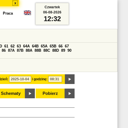
x
Czwartek
06-08-2026
Praca
12:32
D
61
62
63
64A
64B
65A
65B
66
67
86
87A
87B
88A
88B
88C
88D
89
90
zień:
i godzinę:
Schematy
Pobierz