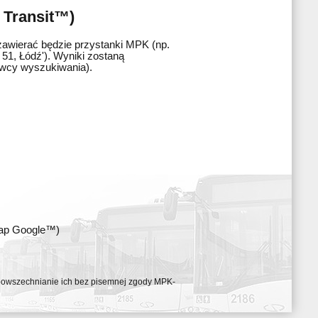
 Transit™)
zawierać będzie przystanki MPK (np.
51, Łódź'). Wyniki zostaną
awcy wyszukiwania).
map Google™)
ozpowszechnianie ich bez pisemnej zgody MPK-