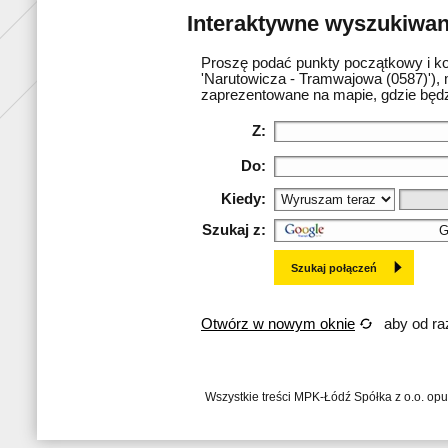
Interaktywne wyszukiwani
Proszę podać punkty początkowy i ko
'Narutowicza - Tramwajowa (0587)'), 
zaprezentowane na mapie, gdzie będz
Z:
Do:
Kiedy:
Szukaj z:
Otwórz w nowym oknie
aby od raz
Wszystkie treści MPK-Łódź Spółka z o.o. op