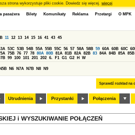
sza strona wykorzystuje pliki cookie. Dowiedz się więcej.
więcej
a pasażera
Bilety
Komunikaty
Reklama
Przetargi
O MPK
0B
11
12
13
14
15
16
41
43
45
53A
53C
53B
54B
55A
55B
55C
56
57
58A
58B
59
60A
60B
60C
60
75A
75B
76
77
78
80A
80B
81A
81B
82A
82B
83
84A
84B
85A
85B
97B
99
100
101
201
202
6.
F1
G1
G2
H
W
N5B
N6
N7A
N7B
N8
N9
Sprawdź rozkład na d
Utrudnienia
Przystanki
Połączenia
SKIEJ i WYSZUKIWANIE POŁĄCZEŃ