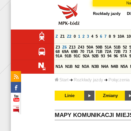
Na
Rozkłady jazdy
Dl
Z
Z1
Z2
0
1
2
3
4
5
6
7
8
9
10A
1
Z3
Z6
Z13
Z43
50A
50B
51A
51B
52
68
69A
69B
70
71A
71B
72A
72B
73
91A
91B
91C
92A
92B
93
94
96
97A
N1A
N1B
N2
N3A
N3B
N4A
N4B
N5A
Start
Rozkłady jazdy
Połączenia
Linie
Zmiany
MAPY KOMUNIKACJI MIEJ