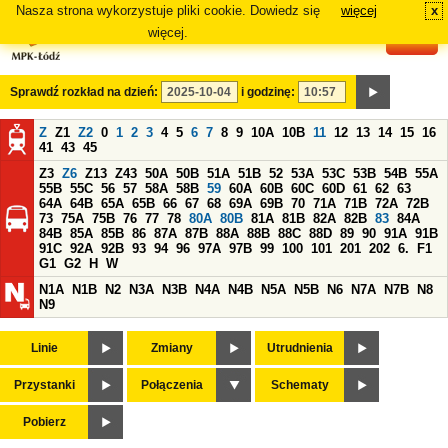
Nasza strona wykorzystuje pliki cookie. Dowiedz się
więcej
x
#
więcej.
Sprawdź rozkład na dzień:
i godzinę:
Z
Z1
Z2
0
1
2
3
4
5
6
7
8
9
10A
10B
11
12
13
14
15
16
41
43
45
Z3
Z6
Z13
Z43
50A
50B
51A
51B
52
53A
53C
53B
54B
55A
55B
55C
56
57
58A
58B
59
60A
60B
60C
60D
61
62
63
64A
64B
65A
65B
66
67
68
69A
69B
70
71A
71B
72A
72B
73
75A
75B
76
77
78
80A
80B
81A
81B
82A
82B
83
84A
84B
85A
85B
86
87A
87B
88A
88B
88C
88D
89
90
91A
91B
91C
92A
92B
93
94
96
97A
97B
99
100
101
201
202
6.
F1
G1
G2
H
W
N1A
N1B
N2
N3A
N3B
N4A
N4B
N5A
N5B
N6
N7A
N7B
N8
N9
Linie
Zmiany
Utrudnienia
Przystanki
Połączenia
Schematy
Pobierz