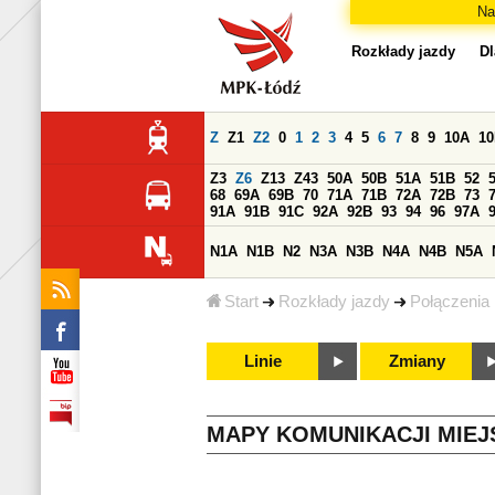
Na
Rozkłady jazdy
Dl
Z
Z1
Z2
0
1
2
3
4
5
6
7
8
9
10A
1
Z3
Z6
Z13
Z43
50A
50B
51A
51B
52
68
69A
69B
70
71A
71B
72A
72B
73
91A
91B
91C
92A
92B
93
94
96
97A
N1A
N1B
N2
N3A
N3B
N4A
N4B
N5A
Start
Rozkłady jazdy
Połączenia
Linie
Zmiany
MAPY KOMUNIKACJI MIEJ