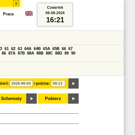
x
Czwartek
06-08-2026
Praca
16:21
D
61
62
63
64A
64B
65A
65B
66
67
86
87A
87B
88A
88B
88C
88D
89
90
zień:
i godzinę:
Schematy
Pobierz