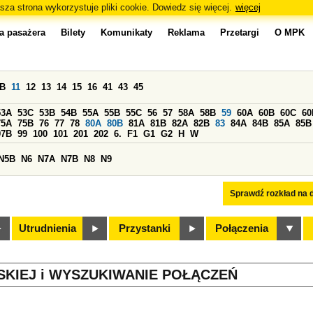
sza strona wykorzystuje pliki cookie. Dowiedz się więcej.
więcej
a pasażera
Bilety
Komunikaty
Reklama
Przetargi
O MPK
0B
11
12
13
14
15
16
41
43
45
53A
53C
53B
54B
55A
55B
55C
56
57
58A
58B
59
60A
60B
60C
60
75A
75B
76
77
78
80A
80B
81A
81B
82A
82B
83
84A
84B
85A
85B
97B
99
100
101
201
202
6.
F1
G1
G2
H
W
N5B
N6
N7A
N7B
N8
N9
Sprawdź rozkład na d
Utrudnienia
Przystanki
Połączenia
SKIEJ i WYSZUKIWANIE POŁĄCZEŃ