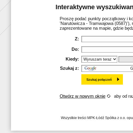
Interaktywne wyszukiwani
Proszę podać punkty początkowy i ko
'Narutowicza - Tramwajowa (0587)'), 
zaprezentowane na mapie, gdzie będz
Z:
Do:
Kiedy:
Szukaj z:
Otwórz w nowym oknie
aby od raz
Wszystkie treści MPK-Łódź Spółka z o.o. op