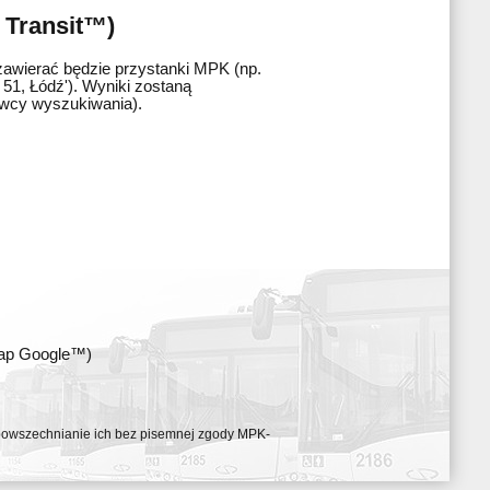
 Transit™)
zawierać będzie przystanki MPK (np.
51, Łódź'). Wyniki zostaną
awcy wyszukiwania).
map Google™)
ozpowszechnianie ich bez pisemnej zgody MPK-