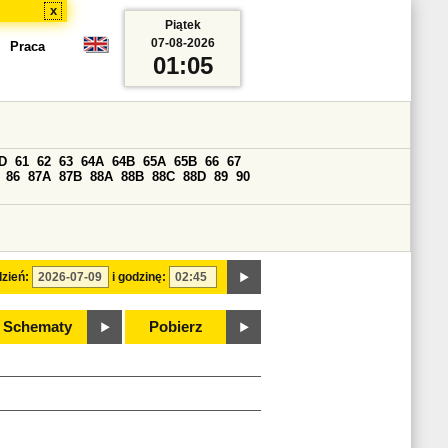
x
Piątek
07-08-2026
Praca
01:05
D
61
62
63
64A
64B
65A
65B
66
67
86
87A
87B
88A
88B
88C
88D
89
90
zień:
i godzinę:
Schematy
Pobierz