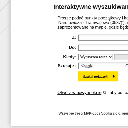
Interaktywne wyszukiwani
Proszę podać punkty początkowy i ko
'Narutowicza - Tramwajowa (0587)'), 
zaprezentowane na mapie, gdzie będz
Z:
Do:
Kiedy:
Szukaj z:
Otwórz w nowym oknie
aby od raz
Wszystkie treści MPK-Łódź Spółka z o.o. op