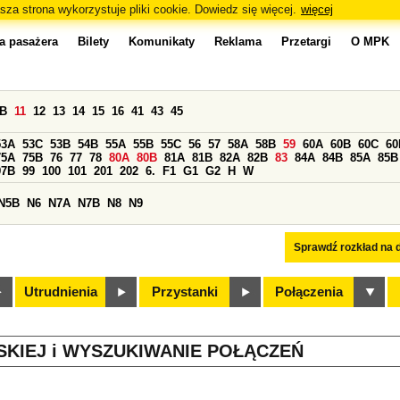
sza strona wykorzystuje pliki cookie. Dowiedz się więcej.
więcej
a pasażera
Bilety
Komunikaty
Reklama
Przetargi
O MPK
0B
11
12
13
14
15
16
41
43
45
53A
53C
53B
54B
55A
55B
55C
56
57
58A
58B
59
60A
60B
60C
60
75A
75B
76
77
78
80A
80B
81A
81B
82A
82B
83
84A
84B
85A
85B
97B
99
100
101
201
202
6.
F1
G1
G2
H
W
N5B
N6
N7A
N7B
N8
N9
Sprawdź rozkład na d
Utrudnienia
Przystanki
Połączenia
SKIEJ i WYSZUKIWANIE POŁĄCZEŃ