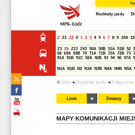
Na
Rozkłady jazdy
Dl
Z
Z1
Z2
0
1
2
3
4
5
6
7
8
9
10A
1
Z3
Z6
Z13
Z43
50A
50B
51A
51B
52
68
69A
69B
70
71A
71B
72A
72B
73
91A
91B
91C
92A
92B
93
94
96
97A
N1A
N1B
N2
N3A
N3B
N4A
N4B
N5A
Start
Rozkłady jazdy
Połączenia
Linie
Zmiany
MAPY KOMUNIKACJI MIEJ