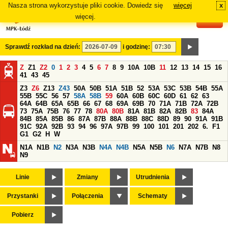
Nasza strona wykorzystuje pliki cookie. Dowiedz się
więcej
x
#
więcej.
Sprawdź rozkład na dzień:
i godzinę:
Z
Z1
Z2
0
1
2
3
4
5
6
7
8
9
10A
10B
11
12
13
14
15
16
41
43
45
Z3
Z6
Z13
Z43
50A
50B
51A
51B
52
53A
53C
53B
54B
55A
55B
55C
56
57
58A
58B
59
60A
60B
60C
60D
61
62
63
64A
64B
65A
65B
66
67
68
69A
69B
70
71A
71B
72A
72B
73
75A
75B
76
77
78
80A
80B
81A
81B
82A
82B
83
84A
84B
85A
85B
86
87A
87B
88A
88B
88C
88D
89
90
91A
91B
91C
92A
92B
93
94
96
97A
97B
99
100
101
201
202
6.
F1
G1
G2
H
W
N1A
N1B
N2
N3A
N3B
N4A
N4B
N5A
N5B
N6
N7A
N7B
N8
N9
Linie
Zmiany
Utrudnienia
Przystanki
Połączenia
Schematy
Pobierz