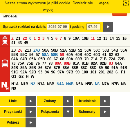
Nasza strona wykorzystuje pliki cookie. Dowiedz się
więcej
x
#
więcej.
Sprawdź rozkład na dzień:
i godzinę:
Z
Z1
Z2
0
1
2
3
4
5
6
7
8
9
10A
10B
11
12
13
14
15
16
41
43
45
Z3
Z6
Z13
Z43
50A
50B
51A
51B
52
53A
53C
53B
54B
55A
55B
55C
56
57
58A
58B
59
60A
60B
60C
60D
61
62
63
64A
64B
65A
65B
66
67
68
69A
69B
70
71A
71B
72A
72B
73
75A
75B
76
77
78
80A
80B
81A
81B
82A
82B
83
84A
84B
85A
85B
86
87A
87B
88A
88B
88C
88D
89
90
91A
91B
91C
92A
92B
93
94
96
97A
97B
99
100
101
201
202
6.
F1
G1
G2
H
W
N1A
N1B
N2
N3A
N3B
N4A
N4B
N5A
N5B
N6
N7A
N7B
N8
N9
Linie
Zmiany
Utrudnienia
Przystanki
Połączenia
Schematy
Pobierz