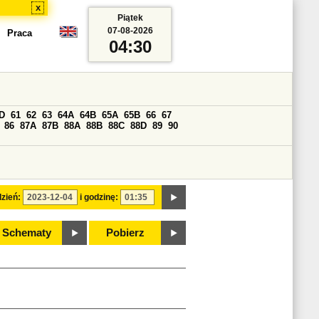
x
Piątek
07-08-2026
Praca
04:30
D
61
62
63
64A
64B
65A
65B
66
67
86
87A
87B
88A
88B
88C
88D
89
90
zień:
i godzinę:
Schematy
Pobierz