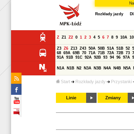
Na
Rozkłady jazdy
Dl
Z
Z1
Z2
0
1
2
3
4
5
6
7
8
9
10A
1
Z3
Z6
Z13
Z43
50A
50B
51A
51B
52
68
69A
69B
70
71A
71B
72A
72B
73
91A
91B
91C
92A
92B
93
94
96
97A
N1A
N1B
N2
N3A
N3B
N4A
N4B
N5A
Start
Rozkłady jazdy
Przystanki
Linie
Zmiany