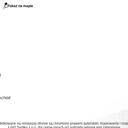
Pokaż na mapie
i
schód
ublikowane na niniejszej stronie są chronione prawem autorskim. Kopiowanie i r
Łódź Spółka z o.o. dla celów innych niż potrzeby własne jest zabronione.