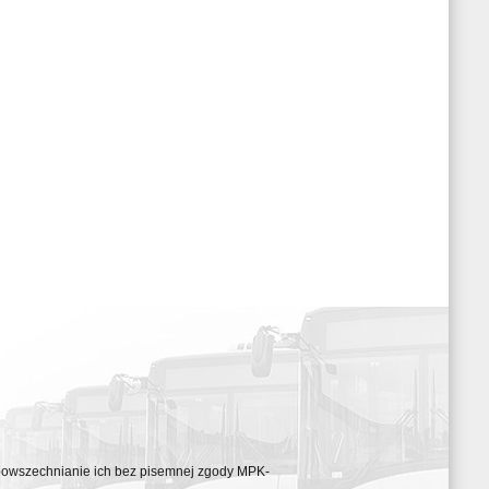
ozpowszechnianie ich bez pisemnej zgody MPK-