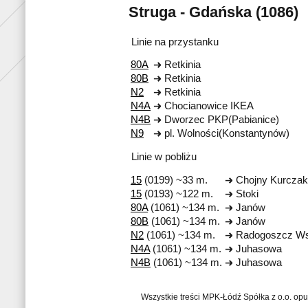
Struga - Gdańska (1086)
Linie na przystanku
80A
Retkinia
80B
Retkinia
N2
Retkinia
N4A
Chocianowice IKEA
N4B
Dworzec PKP(Pabianice)
N9
pl. Wolności(Konstantynów)
Linie w pobliżu
15
(0199) ~33 m.
Chojny Kurczak
15
(0193) ~122 m.
Stoki
80A
(1061) ~134 m.
Janów
80B
(1061) ~134 m.
Janów
N2
(1061) ~134 m.
Radogoszcz W
N4A
(1061) ~134 m.
Juhasowa
N4B
(1061) ~134 m.
Juhasowa
Wszystkie treści MPK-Łódź Spółka z o.o. op