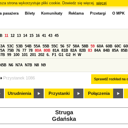
sza strona wykorzystuje pliki cookie. Dowiedz się więcej.
więcej
a pasażera
Bilety
Komunikaty
Reklama
Przetargi
O MPK
0B
11
12
13
14
15
16
41
43
45
53A
53C
53B
54B
55A
55B
55C
56
57
58A
58B
59
60A
60B
60C
60
75A
75B
76
77
78
80A
80B
81A
81B
82A
82B
83
84A
84B
85A
85B
97B
99
100
101
201
202
6.
F1
G1
G2
H
W
N5B
N6
N7A
N7B
N8
N9
Przystanek 1086
Sprawdź rozkład na d
Utrudnienia
Przystanki
Połączenia
Struga
Gdańska