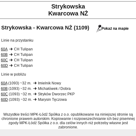
Strykowska
Kwarcowa NŻ
Strykowska - Kwarcowa NŻ (1109)
Pokaż na mapie
Linie na przystanku
60A
CH Tulipan
60B
CH Tulipan
60C
CH Tulipan
60D
CH Tulipan
Linie w pobliżu
60A
(1093) ~32 m.
Imielnik Nowy
60B
(1093) ~32 m.
Michałówek / Dobra
60C
(1093) ~32 m.
Stryków Dworzec PKP
60D
(1093) ~32 m.
Marysin Tęczowa
Wszystkie treści MPK-Łódź Spółka z o.o. opublikowane na niniejszej stronie są
chronione prawem autorskim. Kopiowanie i rozpowszechnianie ich bez pisemnej
zgody MPK-Łódź Spółka z o.o. dla celów innych niż potrzeby własne jest
zabronione.