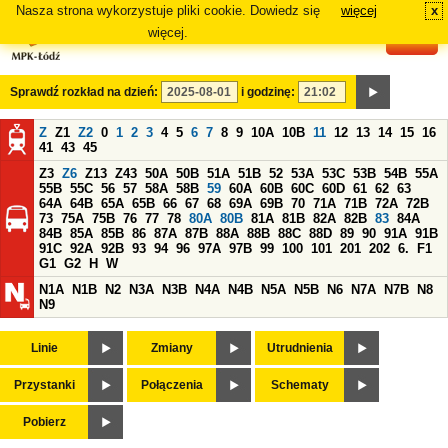
Nasza strona wykorzystuje pliki cookie. Dowiedz się
więcej
x
#
więcej.
Sprawdź rozkład na dzień:
i godzinę:
Z
Z1
Z2
0
1
2
3
4
5
6
7
8
9
10A
10B
11
12
13
14
15
16
41
43
45
Z3
Z6
Z13
Z43
50A
50B
51A
51B
52
53A
53C
53B
54B
55A
55B
55C
56
57
58A
58B
59
60A
60B
60C
60D
61
62
63
64A
64B
65A
65B
66
67
68
69A
69B
70
71A
71B
72A
72B
73
75A
75B
76
77
78
80A
80B
81A
81B
82A
82B
83
84A
84B
85A
85B
86
87A
87B
88A
88B
88C
88D
89
90
91A
91B
91C
92A
92B
93
94
96
97A
97B
99
100
101
201
202
6.
F1
G1
G2
H
W
N1A
N1B
N2
N3A
N3B
N4A
N4B
N5A
N5B
N6
N7A
N7B
N8
N9
Linie
Zmiany
Utrudnienia
Przystanki
Połączenia
Schematy
Pobierz