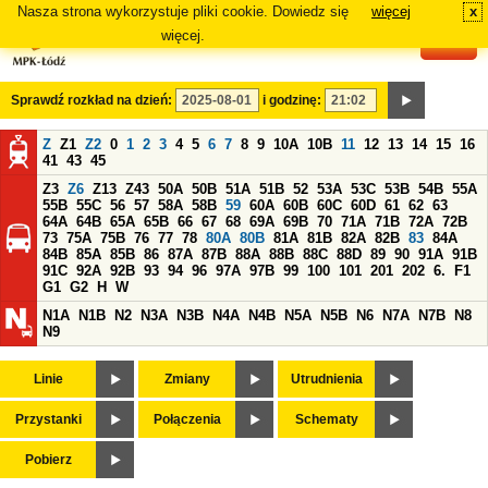
Nasza strona wykorzystuje pliki cookie. Dowiedz się
więcej
x
#
więcej.
Sprawdź rozkład na dzień:
i godzinę:
Z
Z1
Z2
0
1
2
3
4
5
6
7
8
9
10A
10B
11
12
13
14
15
16
41
43
45
Z3
Z6
Z13
Z43
50A
50B
51A
51B
52
53A
53C
53B
54B
55A
55B
55C
56
57
58A
58B
59
60A
60B
60C
60D
61
62
63
64A
64B
65A
65B
66
67
68
69A
69B
70
71A
71B
72A
72B
73
75A
75B
76
77
78
80A
80B
81A
81B
82A
82B
83
84A
84B
85A
85B
86
87A
87B
88A
88B
88C
88D
89
90
91A
91B
91C
92A
92B
93
94
96
97A
97B
99
100
101
201
202
6.
F1
G1
G2
H
W
N1A
N1B
N2
N3A
N3B
N4A
N4B
N5A
N5B
N6
N7A
N7B
N8
N9
Linie
Zmiany
Utrudnienia
Przystanki
Połączenia
Schematy
Pobierz