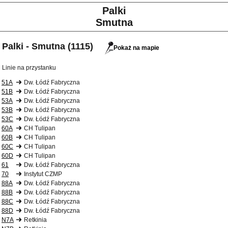
Palki
Smutna
Palki - Smutna (1115)
Pokaż na mapie
Linie na przystanku
51A
Dw. Łódź Fabryczna
51B
Dw. Łódź Fabryczna
53A
Dw. Łódź Fabryczna
53B
Dw. Łódź Fabryczna
53C
Dw. Łódź Fabryczna
60A
CH Tulipan
60B
CH Tulipan
60C
CH Tulipan
60D
CH Tulipan
61
Dw. Łódź Fabryczna
70
Instytut CZMP
88A
Dw. Łódź Fabryczna
88B
Dw. Łódź Fabryczna
88C
Dw. Łódź Fabryczna
88D
Dw. Łódź Fabryczna
N7A
Retkinia