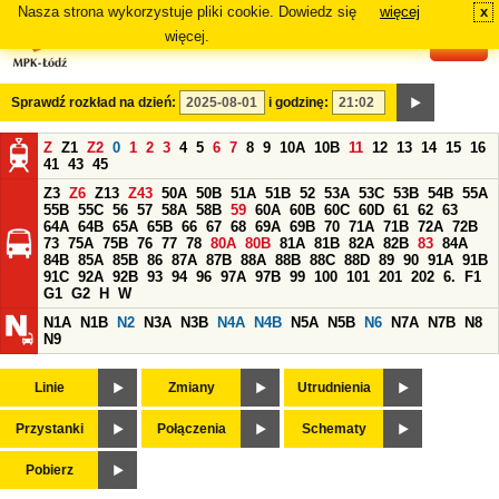
Nasza strona wykorzystuje pliki cookie. Dowiedz się
więcej
x
#
więcej.
Sprawdź rozkład na dzień:
i godzinę:
Z
Z1
Z2
0
1
2
3
4
5
6
7
8
9
10A
10B
11
12
13
14
15
16
41
43
45
Z3
Z6
Z13
Z43
50A
50B
51A
51B
52
53A
53C
53B
54B
55A
55B
55C
56
57
58A
58B
59
60A
60B
60C
60D
61
62
63
64A
64B
65A
65B
66
67
68
69A
69B
70
71A
71B
72A
72B
73
75A
75B
76
77
78
80A
80B
81A
81B
82A
82B
83
84A
84B
85A
85B
86
87A
87B
88A
88B
88C
88D
89
90
91A
91B
91C
92A
92B
93
94
96
97A
97B
99
100
101
201
202
6.
F1
G1
G2
H
W
N1A
N1B
N2
N3A
N3B
N4A
N4B
N5A
N5B
N6
N7A
N7B
N8
N9
Linie
Zmiany
Utrudnienia
Przystanki
Połączenia
Schematy
Pobierz