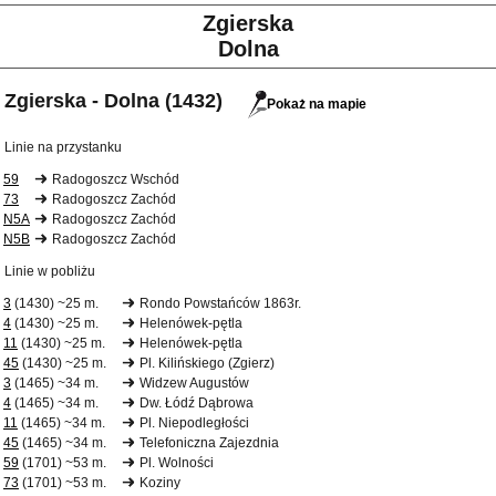
Zgierska
Dolna
Zgierska - Dolna (1432)
Pokaż na mapie
Linie na przystanku
59
Radogoszcz Wschód
73
Radogoszcz Zachód
N5A
Radogoszcz Zachód
N5B
Radogoszcz Zachód
Linie w pobliżu
3
(1430) ~25 m.
Rondo Powstańców 1863r.
4
(1430) ~25 m.
Helenówek-pętla
11
(1430) ~25 m.
Helenówek-pętla
45
(1430) ~25 m.
Pl. Kilińskiego (Zgierz)
3
(1465) ~34 m.
Widzew Augustów
4
(1465) ~34 m.
Dw. Łódź Dąbrowa
11
(1465) ~34 m.
Pl. Niepodległości
45
(1465) ~34 m.
Telefoniczna Zajezdnia
59
(1701) ~53 m.
Pl. Wolności
73
(1701) ~53 m.
Koziny