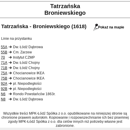
Tatrzańska
Broniewskiego
Tatrzańska - Broniewskiego (1618)
Pokaż na mapie
Linie na przystanku
55A
Dw. Łódź Dąbrowa
55B
Cm. Zarzew
70
Instytut CZMP
71A
Dw. Łódź Chojny
71B
Dw. Łódź Chojny
75A
Chocianowice IKEA
75B
Chocianowice IKEA
92A
pl. Niepodległości
92B
pl. Niepodległości
N6
Rondo Powstańców 1863r.
N8
Dw. Łódź Dąbrowa
Wszystkie treści MPK-Łódź Spółka z o.o. opublikowane na niniejszej stronie są
chronione prawem autorskim. Kopiowanie i rozpowszechnianie ich bez pisemnej
zgody MPK-Łódź Spółka z o.o. dla celów innych niż potrzeby własne jest
zabronione.