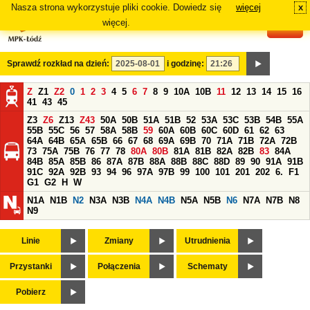
Nasza strona wykorzystuje pliki cookie. Dowiedz się
więcej
x
#
więcej.
Sprawdź rozkład na dzień:
i godzinę:
Z
Z1
Z2
0
1
2
3
4
5
6
7
8
9
10A
10B
11
12
13
14
15
16
41
43
45
Z3
Z6
Z13
Z43
50A
50B
51A
51B
52
53A
53C
53B
54B
55A
55B
55C
56
57
58A
58B
59
60A
60B
60C
60D
61
62
63
64A
64B
65A
65B
66
67
68
69A
69B
70
71A
71B
72A
72B
73
75A
75B
76
77
78
80A
80B
81A
81B
82A
82B
83
84A
84B
85A
85B
86
87A
87B
88A
88B
88C
88D
89
90
91A
91B
91C
92A
92B
93
94
96
97A
97B
99
100
101
201
202
6.
F1
G1
G2
H
W
N1A
N1B
N2
N3A
N3B
N4A
N4B
N5A
N5B
N6
N7A
N7B
N8
N9
Linie
Zmiany
Utrudnienia
Przystanki
Połączenia
Schematy
Pobierz