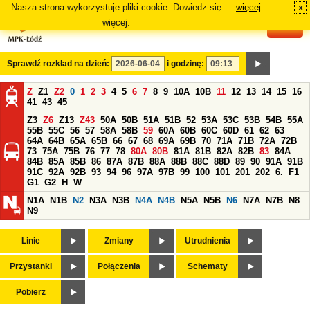
Nasza strona wykorzystuje pliki cookie. Dowiedz się
więcej
x
#
więcej.
Sprawdź rozkład na dzień:
i godzinę:
Z
Z1
Z2
0
1
2
3
4
5
6
7
8
9
10A
10B
11
12
13
14
15
16
41
43
45
Z3
Z6
Z13
Z43
50A
50B
51A
51B
52
53A
53C
53B
54B
55A
55B
55C
56
57
58A
58B
59
60A
60B
60C
60D
61
62
63
64A
64B
65A
65B
66
67
68
69A
69B
70
71A
71B
72A
72B
73
75A
75B
76
77
78
80A
80B
81A
81B
82A
82B
83
84A
84B
85A
85B
86
87A
87B
88A
88B
88C
88D
89
90
91A
91B
91C
92A
92B
93
94
96
97A
97B
99
100
101
201
202
6.
F1
G1
G2
H
W
N1A
N1B
N2
N3A
N3B
N4A
N4B
N5A
N5B
N6
N7A
N7B
N8
N9
Linie
Zmiany
Utrudnienia
Przystanki
Połączenia
Schematy
Pobierz