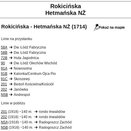
Rokicińska
Hetmańska NŻ
Rokicińska - Hetmańska NŻ (1714)
Pokaż na mapie
Linie na przystanku
58A
Dw. Łódź Fabryczna
58B
Dw. Łódź Fabryczna
72B
Huta Jagodnica
90
Dw. Łódź Olechów Wschód
91A
Nowosolna
91B
Kalonka/Centrum Ojca Pio
91C
Skoszewy
201
Bedoń Kościelna/Kościół
202
Janówka
N5B
Andrespol
Linie w pobliżu
201
(1918) ~140 m.
rondo Inwalidów
202
(1918) ~140 m.
rondo Inwalidów
N5A
(1918) ~140 m.
Radogoszcz Zachód
N5B
(1918) ~140 m.
Radogoszcz Zachód