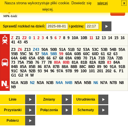
Nasza strona wykorzystuje pliki cookie. Dowiedz się
więcej
x
#
więcej.
Sprawdź rozkład na dzień:
i godzinę:
Z
Z1
Z2
0
1
2
3
4
5
6
7
8
9
10A
10B
11
12
13
14
15
16
41
43
45
Z3
Z6
Z13
Z43
50A
50B
51A
51B
52
53A
53C
53B
54B
55A
55B
55C
56
57
58A
58B
59
60A
60B
60C
60D
61
62
63
64A
64B
65A
65B
66
67
68
69A
69B
70
71A
71B
72A
72B
73
75A
75B
76
77
78
80A
80B
81A
81B
82A
82B
83
84A
84B
85A
85B
86
87A
87B
88A
88B
88C
88D
89
90
91A
91B
91C
92A
92B
93
94
96
97A
97B
99
100
101
201
202
6.
F1
G1
G2
H
W
N1A
N1B
N2
N3A
N3B
N4A
N4B
N5A
N5B
N6
N7A
N7B
N8
N9
Linie
Zmiany
Utrudnienia
Przystanki
Połączenia
Schematy
Pobierz