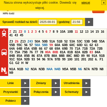
Nasza strona wykorzystuje pliki cookie. Dowiedz się
więcej
x
#
więcej.
Sprawdź rozkład na dzień:
i godzinę:
Z
Z1
Z2
0
1
2
3
4
5
6
7
8
9
10A
10B
11
12
13
14
15
16
41
43
45
Z3
Z6
Z13
Z43
50A
50B
51A
51B
52
53A
53C
53B
54B
55A
55B
55C
56
57
58A
58B
59
60A
60B
60C
60D
61
62
63
64A
64B
65A
65B
66
67
68
69A
69B
70
71A
71B
72A
72B
73
75A
75B
76
77
78
80A
80B
81A
81B
82A
82B
83
84A
84B
85A
85B
86
87A
87B
88A
88B
88C
88D
89
90
91A
91B
91C
92A
92B
93
94
96
97A
97B
99
100
101
201
202
6.
F1
G1
G2
H
W
N1A
N1B
N2
N3A
N3B
N4A
N4B
N5A
N5B
N6
N7A
N7B
N8
N9
Linie
Zmiany
Utrudnienia
Przystanki
Połączenia
Schematy
Pobierz