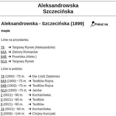
Aleksandrowska
Szczecińska
Aleksandrowska - Szczecińska (1899)
Pokaż na
mapie
Linie na przystanku
78
Targowy Rynek (Aleksandrów)
84A
Zielony Romanów
84B
Poselska (Aleks.)
N1A
Targowy Rynek
Linie w pobliżu
78
(1900) ~75 m.
Dw. Łódź Żabieniec
84A
(1900) ~75 m.
Teofilów Rojna
84B
(1900) ~75 m.
Teofilów Rojna
N1A
(1900) ~75 m.
Janów
2
(0021) ~90 m.
Kochanówka
5
(0021) ~90 m.
Teofilów
8
(0021) ~90 m.
Teofilów
16
(0021) ~90 m.
Kochanówka
5
(0006) ~144 m.
Chojny Kurczaki