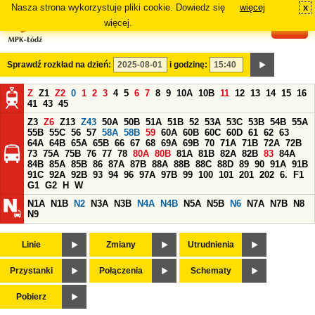
Nasza strona wykorzystuje pliki cookie. Dowiedz się
więcej
x
#
więcej.
Sprawdź rozkład na dzień:
i godzinę:
Z
Z1
Z2
0
1
2
3
4
5
6
7
8
9
10A
10B
11
12
13
14
15
16
41
43
45
Z3
Z6
Z13
Z43
50A
50B
51A
51B
52
53A
53C
53B
54B
55A
55B
55C
56
57
58A
58B
59
60A
60B
60C
60D
61
62
63
64A
64B
65A
65B
66
67
68
69A
69B
70
71A
71B
72A
72B
73
75A
75B
76
77
78
80A
80B
81A
81B
82A
82B
83
84A
84B
85A
85B
86
87A
87B
88A
88B
88C
88D
89
90
91A
91B
91C
92A
92B
93
94
96
97A
97B
99
100
101
201
202
6.
F1
G1
G2
H
W
N1A
N1B
N2
N3A
N3B
N4A
N4B
N5A
N5B
N6
N7A
N7B
N8
N9
Linie
Zmiany
Utrudnienia
Przystanki
Połączenia
Schematy
Pobierz