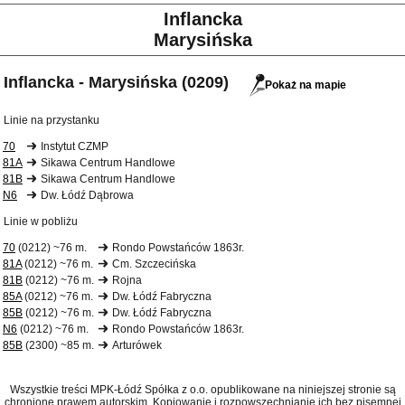
Inflancka
Marysińska
Inflancka - Marysińska (0209)
Pokaż na mapie
Linie na przystanku
70
Instytut CZMP
81A
Sikawa Centrum Handlowe
81B
Sikawa Centrum Handlowe
N6
Dw. Łódź Dąbrowa
Linie w pobliżu
70
(0212) ~76 m.
Rondo Powstańców 1863r.
81A
(0212) ~76 m.
Cm. Szczecińska
81B
(0212) ~76 m.
Rojna
85A
(0212) ~76 m.
Dw. Łódź Fabryczna
85B
(0212) ~76 m.
Dw. Łódź Fabryczna
N6
(0212) ~76 m.
Rondo Powstańców 1863r.
85B
(2300) ~85 m.
Arturówek
Wszystkie treści MPK-Łódź Spółka z o.o. opublikowane na niniejszej stronie są
chronione prawem autorskim. Kopiowanie i rozpowszechnianie ich bez pisemnej