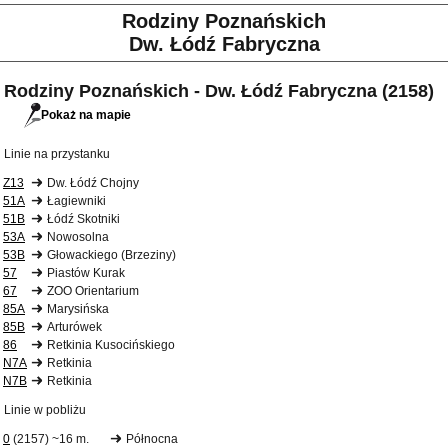
Rodziny Poznańskich
Dw. Łódź Fabryczna
Rodziny Poznańskich - Dw. Łódź Fabryczna (2158)
Pokaż na mapie
Linie na przystanku
Z13
Dw. Łódź Chojny
51A
Łagiewniki
51B
Łódź Skotniki
53A
Nowosolna
53B
Głowackiego (Brzeziny)
57
Piastów Kurak
67
ZOO Orientarium
85A
Marysińska
85B
Arturówek
86
Retkinia Kusocińskiego
N7A
Retkinia
N7B
Retkinia
Linie w pobliżu
0
(2157) ~16 m.
Północna