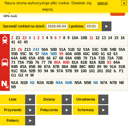
Nasza strona wykorzystuje pliki cookie. Dowiedz się
więcej
x
#
więcej.
Sprawdź rozkład na dzień:
i godzinę:
Z
Z1
Z2
0
1
2
3
4
5
6
7
8
9
10A
10B
11
12
13
14
15
16
41
43
45
Z3
Z6
Z13
Z43
50A
50B
51A
51B
52
53A
53C
53B
54B
55A
55B
55C
56
57
58A
58B
59
60A
60B
60C
60D
61
62
63
64A
64B
65A
65B
66
67
68
69A
69B
70
71A
71B
72A
72B
73
75A
75B
76
77
78
80A
80B
81A
81B
82A
82B
83
84A
84B
85A
85B
86
87A
87B
88A
88B
88C
88D
89
90
91A
91B
91C
92A
92B
93
94
96
97A
97B
99
100
101
201
202
6.
F1
G1
G2
H
W
N1A
N1B
N2
N3A
N3B
N4A
N4B
N5A
N5B
N6
N7A
N7B
N8
N9
Linie
Zmiany
Utrudnienia
Przystanki
Połączenia
Schematy
Pobierz