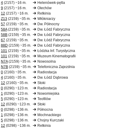
4
(2157) ~16 m.
Helenówek-pętla
9
(2157) ~16 m.
Olechów
12
(2157) ~16 m.
Retkinia
Z13
(2159) ~35 m.
Włókniarzy
57
(2159) ~35 m.
Dw. Północny
58A
(2159) ~35 m.
Dw. Łódź Fabryczna
58B
(2159) ~35 m.
Dw. Łódź Fabryczna
67
(2159) ~35 m.
Dw. Łódź Fabryczna
88D
(2159) ~35 m.
Dw. Łódź Fabryczna
101
(2159) ~35 m.
Łódzka Inf. Turystyczna
101
(2159) ~35 m.
Muzeum Kinematografii
N7A
(2159) ~35 m.
Nowosolna
N7B
(2159) ~35 m.
Telefoniczna Zajezdnia
0
(2160) ~35 m.
Radiostacja
4
(2160) ~35 m.
Dw. Łódź Dąbrowa
12
(2160) ~35 m.
Stoki
0
(0290) ~123 m.
Radiostacja
1
(0290) ~123 m.
Nowomiejska
5
(0290) ~123 m.
Teofilów
12
(0290) ~123 m.
Stoki
0
(0298) ~136 m.
Północna
1
(0298) ~136 m.
Mochnackiego
5
(0298) ~136 m.
Chojny Kurczaki
12
(0298) ~136 m.
Retkinia