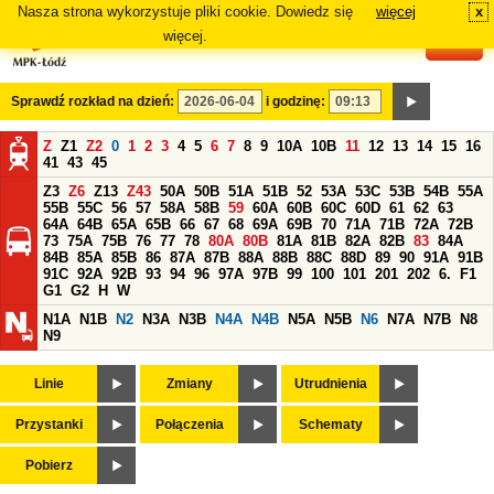
Nasza strona wykorzystuje pliki cookie. Dowiedz się
więcej
x
#
więcej.
Sprawdź rozkład na dzień:
i godzinę:
Z
Z1
Z2
0
1
2
3
4
5
6
7
8
9
10A
10B
11
12
13
14
15
16
41
43
45
Z3
Z6
Z13
Z43
50A
50B
51A
51B
52
53A
53C
53B
54B
55A
55B
55C
56
57
58A
58B
59
60A
60B
60C
60D
61
62
63
64A
64B
65A
65B
66
67
68
69A
69B
70
71A
71B
72A
72B
73
75A
75B
76
77
78
80A
80B
81A
81B
82A
82B
83
84A
84B
85A
85B
86
87A
87B
88A
88B
88C
88D
89
90
91A
91B
91C
92A
92B
93
94
96
97A
97B
99
100
101
201
202
6.
F1
G1
G2
H
W
N1A
N1B
N2
N3A
N3B
N4A
N4B
N5A
N5B
N6
N7A
N7B
N8
N9
Linie
Zmiany
Utrudnienia
Przystanki
Połączenia
Schematy
Pobierz