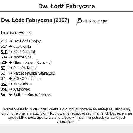
Dw. Łódź Fabryczna
Dw. Łódź Fabryczna (2167)
Pokaż na mapie
Linie na przystanku
Z13
Dw. Łódź Chojny
51A
Łagiewniki
51B
Łódź Skotniki
53A
Nowosolna
53B
Głowackiego (Brzeziny)
57
Piastów Kurak
61
Parzęczewska /Staffa(Zg.)
67
ZOO Orientarium
85A
Marysińska
85B
Arturówek
86
Retkinia Kusocińskiego
Wszystkie treści MPK-Łódź Spółka z o.o. opublikowane na niniejszej stronie są
chronione prawem autorskim. Kopiowanie i rozpowszechnianie ich bez pisemnej
zgody MPK-Łódź Spółka z o.o. dla celów innych niż potrzeby własne jest
zabronione.