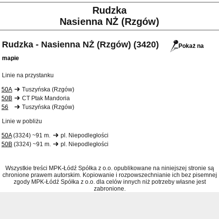
Rudzka
Nasienna NŻ (Rzgów)
Rudzka - Nasienna NŻ (Rzgów) (3420)
Pokaż na
mapie
Linie na przystanku
50A
Tuszyńska (Rzgów)
50B
CT Ptak Mandoria
56
Tuszyńska (Rzgów)
Linie w pobliżu
50A
(3324) ~91 m.
pl. Niepodległości
50B
(3324) ~91 m.
pl. Niepodległości
Wszystkie treści MPK-Łódź Spółka z o.o. opublikowane na niniejszej stronie są
chronione prawem autorskim. Kopiowanie i rozpowszechnianie ich bez pisemnej
zgody MPK-Łódź Spółka z o.o. dla celów innych niż potrzeby własne jest
zabronione.