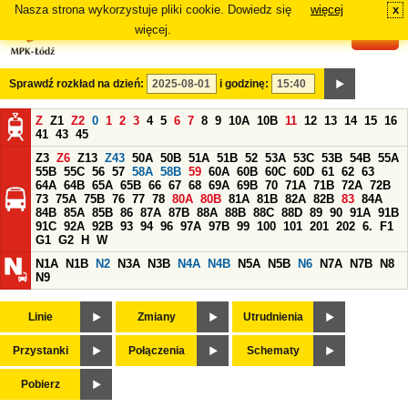
Nasza strona wykorzystuje pliki cookie. Dowiedz się
więcej
x
#
więcej.
Sprawdź rozkład na dzień:
i godzinę:
Z
Z1
Z2
0
1
2
3
4
5
6
7
8
9
10A
10B
11
12
13
14
15
16
41
43
45
Z3
Z6
Z13
Z43
50A
50B
51A
51B
52
53A
53C
53B
54B
55A
55B
55C
56
57
58A
58B
59
60A
60B
60C
60D
61
62
63
64A
64B
65A
65B
66
67
68
69A
69B
70
71A
71B
72A
72B
73
75A
75B
76
77
78
80A
80B
81A
81B
82A
82B
83
84A
84B
85A
85B
86
87A
87B
88A
88B
88C
88D
89
90
91A
91B
91C
92A
92B
93
94
96
97A
97B
99
100
101
201
202
6.
F1
G1
G2
H
W
N1A
N1B
N2
N3A
N3B
N4A
N4B
N5A
N5B
N6
N7A
N7B
N8
N9
Linie
Zmiany
Utrudnienia
Przystanki
Połączenia
Schematy
Pobierz