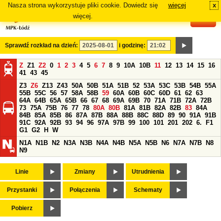
Nasza strona wykorzystuje pliki cookie. Dowiedz się
więcej
x
#
więcej.
Sprawdź rozkład na dzień:
i godzinę:
Z
Z1
Z2
0
1
2
3
4
5
6
7
8
9
10A
10B
11
12
13
14
15
16
41
43
45
Z3
Z6
Z13
Z43
50A
50B
51A
51B
52
53A
53C
53B
54B
55A
55B
55C
56
57
58A
58B
59
60A
60B
60C
60D
61
62
63
64A
64B
65A
65B
66
67
68
69A
69B
70
71A
71B
72A
72B
73
75A
75B
76
77
78
80A
80B
81A
81B
82A
82B
83
84A
84B
85A
85B
86
87A
87B
88A
88B
88C
88D
89
90
91A
91B
91C
92A
92B
93
94
96
97A
97B
99
100
101
201
202
6.
F1
G1
G2
H
W
N1A
N1B
N2
N3A
N3B
N4A
N4B
N5A
N5B
N6
N7A
N7B
N8
N9
Linie
Zmiany
Utrudnienia
Przystanki
Połączenia
Schematy
Pobierz