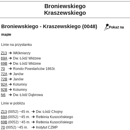
Broniewskiego
Kraszewskiego
Broniewskiego - Kraszewskiego (0048)
Pokaż na
mapie
Linie na przystanku
Z13
Włókniarzy
69A
Dw. Łódź Widzew
69B
Dw. Łódź Widzew
70
Rondo Powstańców 1863r.
72A
Janów
72B
Janów
92A
Kolumny
92B
Kolumny
N6
Dw. Łódź Dąbrowa
Linie w pobliżu
Z13
(0052) ~45 m.
Dw. Łódź Chojny
69A
(0052) ~45 m.
Retkinia Kusocińskiego
69B
(0052) ~45 m.
Retkinia Kusocińskiego
70
(0052) ~45 m.
Instytut CZMP