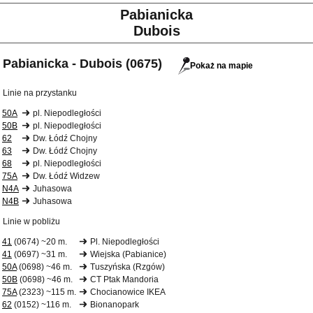
Pabianicka
Dubois
Pabianicka - Dubois (0675)
Pokaż na mapie
Linie na przystanku
50A
pl. Niepodległości
50B
pl. Niepodległości
62
Dw. Łódź Chojny
63
Dw. Łódź Chojny
68
pl. Niepodległości
75A
Dw. Łódź Widzew
N4A
Juhasowa
N4B
Juhasowa
Linie w pobliżu
41
(0674) ~20 m.
Pl. Niepodległości
41
(0697) ~31 m.
Wiejska (Pabianice)
50A
(0698) ~46 m.
Tuszyńska (Rzgów)
50B
(0698) ~46 m.
CT Ptak Mandoria
75A
(2323) ~115 m.
Chocianowice IKEA
62
(0152) ~116 m.
Bionanopark