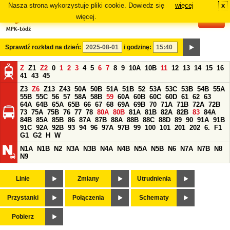
Nasza strona wykorzystuje pliki cookie. Dowiedz się
więcej
x
#
więcej.
Sprawdź rozkład na dzień:
i godzinę:
Z
Z1
Z2
0
1
2
3
4
5
6
7
8
9
10A
10B
11
12
13
14
15
16
41
43
45
Z3
Z6
Z13
Z43
50A
50B
51A
51B
52
53A
53C
53B
54B
55A
55B
55C
56
57
58A
58B
59
60A
60B
60C
60D
61
62
63
64A
64B
65A
65B
66
67
68
69A
69B
70
71A
71B
72A
72B
73
75A
75B
76
77
78
80A
80B
81A
81B
82A
82B
83
84A
84B
85A
85B
86
87A
87B
88A
88B
88C
88D
89
90
91A
91B
91C
92A
92B
93
94
96
97A
97B
99
100
101
201
202
6.
F1
G1
G2
H
W
N1A
N1B
N2
N3A
N3B
N4A
N4B
N5A
N5B
N6
N7A
N7B
N8
N9
Linie
Zmiany
Utrudnienia
Przystanki
Połączenia
Schematy
Pobierz