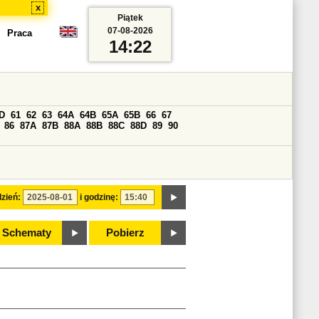
x
Piątek
07-08-2026
Praca
14:22
D
61
62
63
64A
64B
65A
65B
66
67
86
87A
87B
88A
88B
88C
88D
89
90
zień:
i godzinę:
Schematy
Pobierz