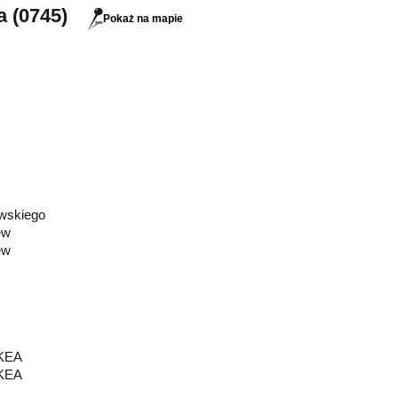
a (0745)
Pokaż na mapie
wskiego
ew
ew
IKEA
IKEA