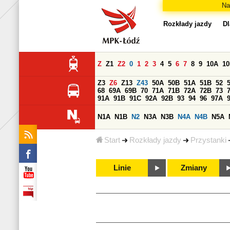
Na
Rozkłady jazdy
Dl
Z
Z1
Z2
0
1
2
3
4
5
6
7
8
9
10A
1
Z3
Z6
Z13
Z43
50A
50B
51A
51B
52
68
69A
69B
70
71A
71B
72A
72B
73
91A
91B
91C
92A
92B
93
94
96
97A
N1A
N1B
N2
N3A
N3B
N4A
N4B
N5A
Start
Rozkłady jazdy
Przystanki
Linie
Zmiany