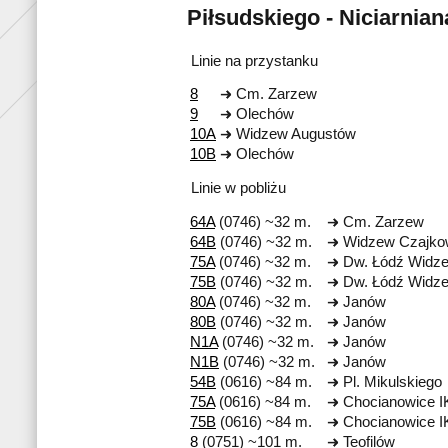
Piłsudskiego - Niciarnian
Linie na przystanku
8
Cm. Zarzew
9
Olechów
10A
Widzew Augustów
10B
Olechów
Linie w pobliżu
64A
(0746) ~32 m.
Cm. Zarzew
64B
(0746) ~32 m.
Widzew Czajko
75A
(0746) ~32 m.
Dw. Łódź Widz
75B
(0746) ~32 m.
Dw. Łódź Widz
80A
(0746) ~32 m.
Janów
80B
(0746) ~32 m.
Janów
N1A
(0746) ~32 m.
Janów
N1B
(0746) ~32 m.
Janów
54B
(0616) ~84 m.
Pl. Mikulskiego
75A
(0616) ~84 m.
Chocianowice 
75B
(0616) ~84 m.
Chocianowice 
8
(0751) ~101 m.
Teofilów