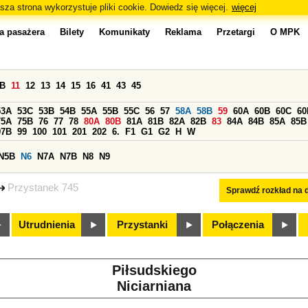
sza strona wykorzystuje pliki cookie. Dowiedz się więcej.
więcej
a pasażera
Bilety
Komunikaty
Reklama
Przetargi
O MPK
0B
11
12
13
14
15
16
41
43
45
53A
53C
53B
54B
55A
55B
55C
56
57
58A
58B
59
60A
60B
60C
60
75A
75B
76
77
78
80A
80B
81A
81B
82A
82B
83
84A
84B
85A
85B
97B
99
100
101
201
202
6.
F1
G1
G2
H
W
N5B
N6
N7A
N7B
N8
N9
Przystanek 745
Sprawdź rozkład na d
Utrudnienia
Przystanki
Połączenia
Piłsudskiego
Niciarniana