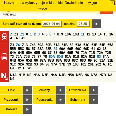
Nasza strona wykorzystuje pliki cookie. Dowiedz się
więcej
x
#
więcej.
Sprawdź rozkład na dzień:
i godzinę:
Z
Z1
Z2
0
1
2
3
4
5
6
7
8
9
10A
10B
11
12
13
14
15
16
41
43
45
Z3
Z6
Z13
Z43
50A
50B
51A
51B
52
53A
53C
53B
54B
55A
55B
55C
56
57
58A
58B
59
60A
60B
60C
60D
61
62
63
64A
64B
65A
65B
66
67
68
69A
69B
70
71A
71B
72A
72B
73
75A
75B
76
77
78
80A
80B
81A
81B
82A
82B
83
84A
84B
85A
85B
86
87A
87B
88A
88B
88C
88D
89
90
91A
91B
91C
92A
92B
93
94
96
97A
97B
99
100
101
201
202
6.
F1
G1
G2
H
W
N1A
N1B
N2
N3A
N3B
N4A
N4B
N5A
N5B
N6
N7A
N7B
N8
N9
Linie
Zmiany
Utrudnienia
Przystanki
Połączenia
Schematy
Pobierz