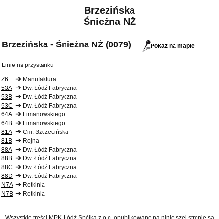
Brzezińska
Śnieżna NŻ
Brzezińska - Śnieżna NŻ (0079)
Pokaż na mapie
Linie na przystanku
Z6
Manufaktura
53A
Dw. Łódź Fabryczna
53B
Dw. Łódź Fabryczna
53C
Dw. Łódź Fabryczna
64A
Limanowskiego
64B
Limanowskiego
81A
Cm. Szczecińska
81B
Rojna
88A
Dw. Łódź Fabryczna
88B
Dw. Łódź Fabryczna
88C
Dw. Łódź Fabryczna
88D
Dw. Łódź Fabryczna
N7A
Retkinia
N7B
Retkinia
Wszystkie treści MPK-Łódź Spółka z o.o. opublikowane na niniejszej stronie są