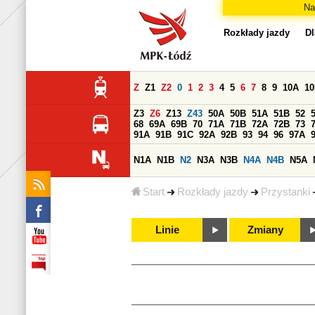
Na
Rozkłady jazdy
Dl
Z
Z1
Z2
0
1
2
3
4
5
6
7
8
9
10A
1
Z3
Z6
Z13
Z43
50A
50B
51A
51B
52
68
69A
69B
70
71A
71B
72A
72B
73
91A
91B
91C
92A
92B
93
94
96
97A
N1A
N1B
N2
N3A
N3B
N4A
N4B
N5A
Start
Rozkłady jazdy
Przystanki
Linie
Zmiany