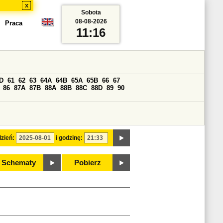
x
Sobota
08-08-2026
Praca
11:16
D
61
62
63
64A
64B
65A
65B
66
67
86
87A
87B
88A
88B
88C
88D
89
90
zień:
i godzinę:
Schematy
Pobierz