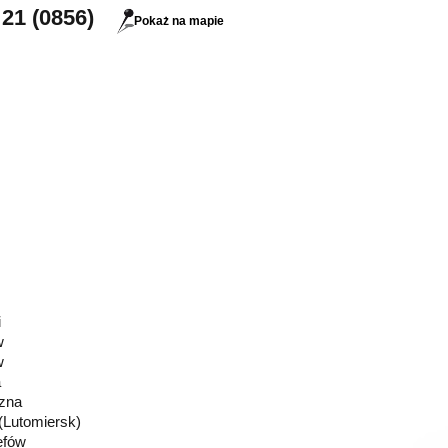
 21 (0856)
Pokaż na mapie
i
w
w
a
zna
 (Lutomiersk)
efów