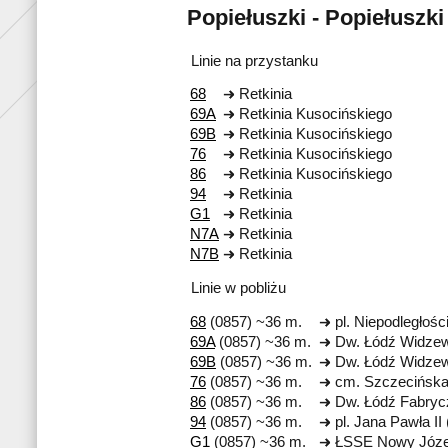
Popiełuszki - Popiełuszki
Linie na przystanku
68
Retkinia
69A
Retkinia Kusocińskiego
69B
Retkinia Kusocińskiego
76
Retkinia Kusocińskiego
86
Retkinia Kusocińskiego
94
Retkinia
G1
Retkinia
N7A
Retkinia
N7B
Retkinia
Linie w pobliżu
68
(0857) ~36 m.
pl. Niepodległośc
69A
(0857) ~36 m.
Dw. Łódź Widze
69B
(0857) ~36 m.
Dw. Łódź Widze
76
(0857) ~36 m.
cm. Szczecińsk
86
(0857) ~36 m.
Dw. Łódź Fabryc
94
(0857) ~36 m.
pl. Jana Pawła II
G1
(0857) ~36 m.
ŁSSE Nowy Józ