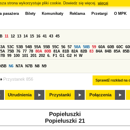
sza strona wykorzystuje pliki cookie. Dowiedz się więcej.
więcej
a pasażera
Bilety
Komunikaty
Reklama
Przetargi
O MPK
0B
11
12
13
14
15
16
41
43
45
53A
53C
53B
54B
55A
55B
55C
56
57
58A
58B
59
60A
60B
60C
60
75A
75B
76
77
78
80A
80B
81A
81B
82A
82B
83
84A
84B
85A
85B
97B
99
100
101
201
202
6.
F1
G1
G2
H
W
N5B
N6
N7A
N7B
N8
N9
Przystanek 856
Sprawdź rozkład na d
Utrudnienia
Przystanki
Połączenia
Popiełuszki
Popiełuszki 21