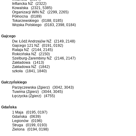
Inflancka NŻ (2322)
Kowalska (2321, 5385)
Organizacji WiN NŻ (2299, 2265)
Północna (0189)
Tokarzewskiego (0188, 0185)
Wojska Polskiego (0183, 2398, 0184)
Gajcego
Dw. Łódź Andrzejów NŻ (2149, 2148)
Gajcego 121 NŻ (0191, 0192)
Rataja NŻ (2144, 2145)
Rokicińska NŻ (2150)
Szelburg-Zarembiny NŻ (2146, 2147)
Zakładowa (1413)
Zakładowa NŻ (1842)
szkoła (1841, 1840)
Gałczyńskiego
Parzęczewska (Zgierz) (3042, 3043)
Tuwima (Zgierz) (3044, 3045)
Łęczycka (Zgierz) (4755)
Gdańska
1 Maja (0195, 0197)
Gdańska (0639)
Legionów (0196)
Struga (0199, 0193)
Zielona (0194, 0198)