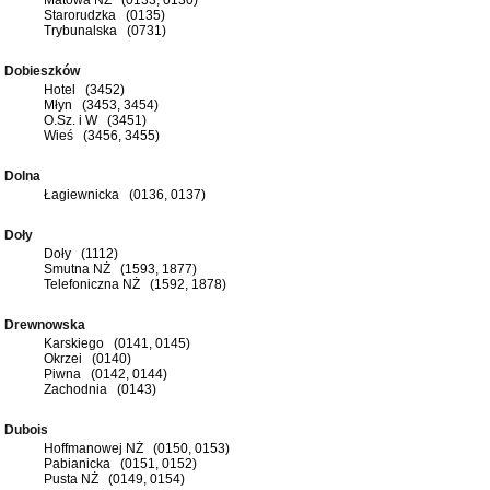
Starorudzka (0135)
Trybunalska (0731)
Dobieszków
Hotel (3452)
Młyn (3453, 3454)
O.Sz. i W (3451)
Wieś (3456, 3455)
Dolna
Łagiewnicka (0136, 0137)
Doły
Doły (1112)
Smutna NŻ (1593, 1877)
Telefoniczna NŻ (1592, 1878)
Drewnowska
Karskiego (0141, 0145)
Okrzei (0140)
Piwna (0142, 0144)
Zachodnia (0143)
Dubois
Hoffmanowej NŻ (0150, 0153)
Pabianicka (0151, 0152)
Pusta NŻ (0149, 0154)