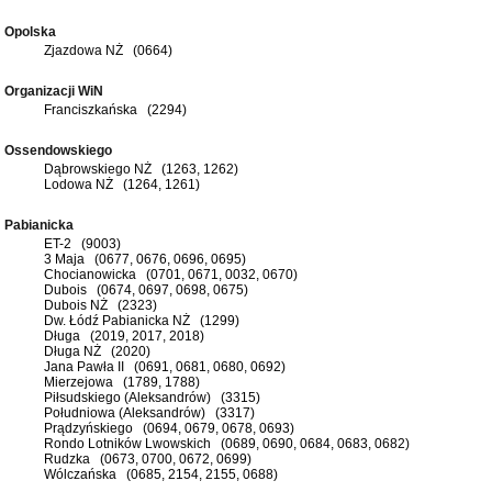
Opolska
Zjazdowa NŻ (0664)
Organizacji WiN
Franciszkańska (2294)
Ossendowskiego
Dąbrowskiego NŻ (1263, 1262)
Lodowa NŻ (1264, 1261)
Pabianicka
ET-2 (9003)
3 Maja (0677, 0676, 0696, 0695)
Chocianowicka (0701, 0671, 0032, 0670)
Dubois (0674, 0697, 0698, 0675)
Dubois NŻ (2323)
Dw. Łódź Pabianicka NŻ (1299)
Długa (2019, 2017, 2018)
Długa NŻ (2020)
Jana Pawła II (0691, 0681, 0680, 0692)
Mierzejowa (1789, 1788)
Piłsudskiego (Aleksandrów) (3315)
Południowa (Aleksandrów) (3317)
Prądzyńskiego (0694, 0679, 0678, 0693)
Rondo Lotników Lwowskich (0689, 0690, 0684, 0683, 0682)
Rudzka (0673, 0700, 0672, 0699)
Wólczańska (0685, 2154, 2155, 0688)