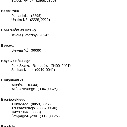
Bałucki Rynek (1869, 1870)
Bednarska
Pabianicka (2295)
Unicka NŻ (2228, 2229)
Bohaterów Warszawy
szkoła (Brzeziny) (3242)
Borowa
Siewna NŻ (0039)
Boya-Żeleńskiego
Park Szarych Szeregów (5400, 5401)
Sucharskiego (0040, 0041)
Bratysławska
Wileńska (0044)
Wróblewskiego (0042, 0045)
Broniewskiego
Kilińskiego (0053, 0047)
Kraszewskiego (0052, 0048)
Tatrzańska (0050)
Śmigłego-Rydza (0051, 0049)
Bronisin