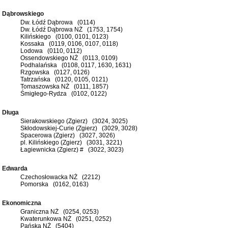
Dąbrowskiego
Dw. Łódź Dąbrowa (0114)
Dw. Łódź Dąbrowa NŻ (1753, 1754)
Kilińskiego (0100, 0101, 0123)
Kossaka (0119, 0106, 0107, 0118)
Lodowa (0110, 0112)
Ossendowskiego NŻ (0113, 0109)
Podhalańska (0108, 0117, 1630, 1631)
Rzgowska (0127, 0126)
Tatrzańska (0120, 0105, 0121)
Tomaszowska NŻ (0111, 1857)
Śmigłego-Rydza (0102, 0122)
Długa
Sierakowskiego (Zgierz) (3024, 3025)
Skłodowskiej-Curie (Zgierz) (3029, 3028)
Spacerowa (Zgierz) (3027, 3026)
pl. Kilińskiego (Zgierz) (3031, 3221)
Łagiewnicka (Zgierz) # (3022, 3023)
Edwarda
Czechosłowacka NŻ (2212)
Pomorska (0162, 0163)
Ekonomiczna
Graniczna NŻ (0254, 0253)
Kwaterunkowa NŻ (0251, 0252)
Pańska NŻ (5404)