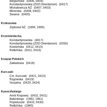
Biegunowa (0406, 0404)
Konstantynowska (ZOO Orientarium) (0417)
Michałowicza NŻ (0407, 0403)
Minerska (0408, 0402)
Siewna (0405)
Krokusowa
Zrębowa NŻ (1894, 1895)
Krzemieniecka
Konstantynowska (4817)
Konstantynowska (ZOO Orientarium) (0350)
Kowieńska (0412, 0415)
Retkińska (0411, 0416)
Książąt Polskich
Zakładowa (0418)
Kurczaki
Cm. Kurczaki (0421, 0423)
Rzgowska (0419)
Socjalna (0420, 0424)
Kusocińskiego
Armii Krajowej (0432, 0431)
Babickiego (1962, 1961)
Popiełuszki (0433, 0430)
Retkińska (1960)