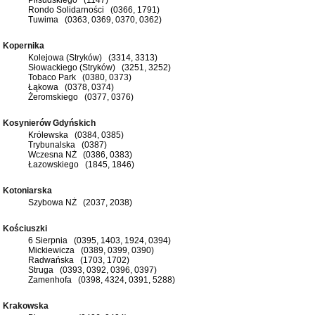
Rondo Solidarności (0366, 1791)
Tuwima (0363, 0369, 0370, 0362)
Kopernika
Kolejowa (Stryków) (3314, 3313)
Słowackiego (Stryków) (3251, 3252)
Tobaco Park (0380, 0373)
Łąkowa (0378, 0374)
Żeromskiego (0377, 0376)
Kosynierów Gdyńskich
Królewska (0384, 0385)
Trybunalska (0387)
Wczesna NŻ (0386, 0383)
Łazowskiego (1845, 1846)
Kotoniarska
Szybowa NŻ (2037, 2038)
Kościuszki
6 Sierpnia (0395, 1403, 1924, 0394)
Mickiewicza (0389, 0399, 0390)
Radwańska (1703, 1702)
Struga (0393, 0392, 0396, 0397)
Zamenhofa (0398, 4324, 0391, 5288)
Krakowska