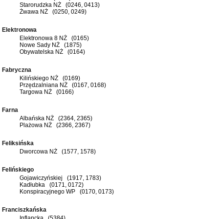
Starorudzka NŻ (0246, 0413)
Żwawa NŻ (0250, 0249)
Elektronowa
Elektronowa 8 NŻ (0165)
Nowe Sady NŻ (1875)
Obywatelska NŻ (0164)
Fabryczna
Kilińskiego NŻ (0169)
Przędzalniana NŻ (0167, 0168)
Targowa NŻ (0166)
Farna
Albańska NŻ (2364, 2365)
Plażowa NŻ (2366, 2367)
Feliksińska
Dworcowa NŻ (1577, 1578)
Felińskiego
Gojawiczyńskiej (1917, 1783)
Kadłubka (0171, 0172)
Konspiracyjnego WP (0170, 0173)
Franciszkańska
Inflancka (5384)