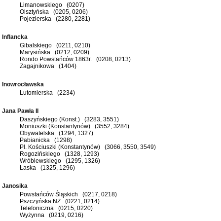
Limanowskiego (0207)
Olsztyńska (0205, 0206)
Pojezierska (2280, 2281)
Inflancka
Gibalskiego (0211, 0210)
Marysińska (0212, 0209)
Rondo Powstańców 1863r. (0208, 0213)
Zagajnikowa (1404)
Inowrocławska
Lutomierska (2234)
Jana Pawła II
Daszyńskiego (Konst.) (3283, 3551)
Moniuszki (Konstantynów) (3552, 3284)
Obywatelska (1294, 1327)
Pabianicka (1298)
Pl. Kościuszki (Konstantynów) (3066, 3550, 3549)
Rogozińskiego (1328, 1293)
Wróblewskiego (1295, 1326)
Łaska (1325, 1296)
Janosika
Powstańców Śląskich (0217, 0218)
Pszczyńska NŻ (0221, 0214)
Telefoniczna (0215, 0220)
Wyżynna (0219, 0216)