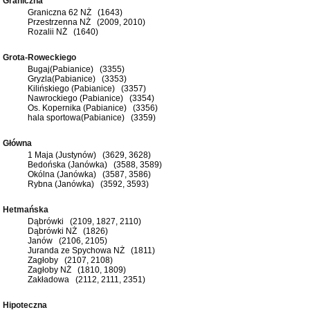
Graniczna
Graniczna 62 NŻ (1643)
Przestrzenna NŻ (2009, 2010)
Rozalii NŻ (1640)
Grota-Roweckiego
Bugaj(Pabianice) (3355)
Gryzla(Pabianice) (3353)
Kilińskiego (Pabianice) (3357)
Nawrockiego (Pabianice) (3354)
Os. Kopernika (Pabianice) (3356)
hala sportowa(Pabianice) (3359)
Główna
1 Maja (Justynów) (3629, 3628)
Bedońska (Janówka) (3588, 3589)
Okólna (Janówka) (3587, 3586)
Rybna (Janówka) (3592, 3593)
Hetmańska
Dąbrówki (2109, 1827, 2110)
Dąbrówki NŻ (1826)
Janów (2106, 2105)
Juranda ze Spychowa NŻ (1811)
Zagłoby (2107, 2108)
Zagłoby NŻ (1810, 1809)
Zakładowa (2112, 2111, 2351)
Hipoteczna