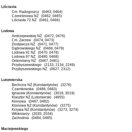
Liściasta
Cm. Radogoszcz (0463, 0464)
Czereśniowa NŻ (0462, 0465)
Liściasta 72 NŻ (0461, 0466)
Lodowa
Andrzejewskiej NŻ (0472, 0476)
Cm. Zarzew (0474, 0473)
Dostawcza NŻ (0471, 0477)
Dąbrowskiego NŻ (0469, 0479)
Lodowa 91 NŻ (0470, 0478)
Lodowa 97 NŻ (0480, 0468)
Ordonówny NŻ (0467, 0481)
Przybyszewskiego (2133, 2134, 2249)
Przybyszewskiego NŻ (0627, 2312)
Lutomierska
Bechcice NŻ (Konstantynów) (3276)
Czarnkowska (0486, 0483)
Ignacew (Konstantynów) (3018, 3019)
Klasztor NŻ (Lutomiersk) (4855)
Klonowa (0487, 0482)
Klonowa NŻ (Konstantynów) (3275)
Krzywa NŻ (Konstantynów) (3273, 3274)
Włókniarzy (2035, 2034)
Zachodnia (0484, 0485)
Maciejewskiego