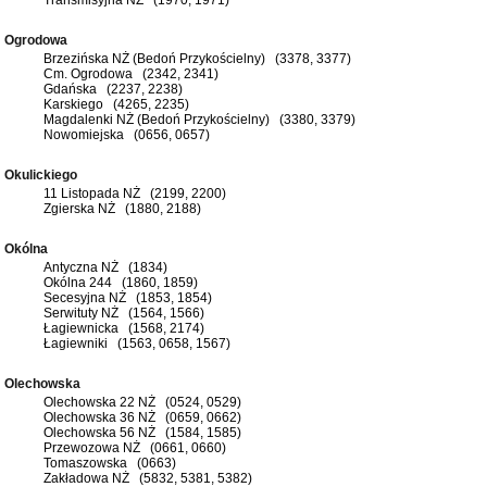
Ogrodowa
Brzezińska NŻ (Bedoń Przykościelny) (3378, 3377)
Cm. Ogrodowa (2342, 2341)
Gdańska (2237, 2238)
Karskiego (4265, 2235)
Magdalenki NŻ (Bedoń Przykościelny) (3380, 3379)
Nowomiejska (0656, 0657)
Okulickiego
11 Listopada NŻ (2199, 2200)
Zgierska NŻ (1880, 2188)
Okólna
Antyczna NŻ (1834)
Okólna 244 (1860, 1859)
Secesyjna NŻ (1853, 1854)
Serwituty NŻ (1564, 1566)
Łagiewnicka (1568, 2174)
Łagiewniki (1563, 0658, 1567)
Olechowska
Olechowska 22 NŻ (0524, 0529)
Olechowska 36 NŻ (0659, 0662)
Olechowska 56 NŻ (1584, 1585)
Przewozowa NŻ (0661, 0660)
Tomaszowska (0663)
Zakładowa NŻ (5832, 5381, 5382)