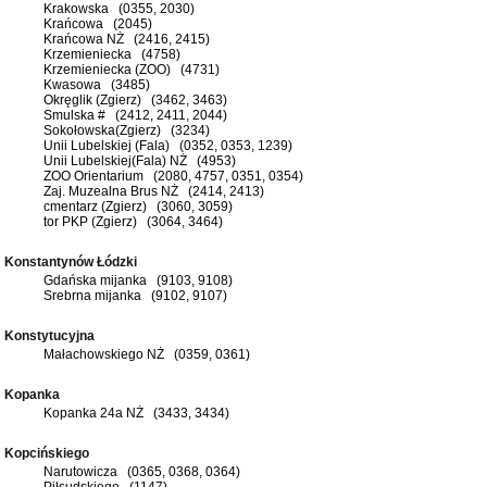
Krakowska (0355, 2030)
Krańcowa (2045)
Krańcowa NŻ (2416, 2415)
Krzemieniecka (4758)
Krzemieniecka (ZOO) (4731)
Kwasowa (3485)
Okręglik (Zgierz) (3462, 3463)
Smulska # (2412, 2411, 2044)
Sokołowska(Zgierz) (3234)
Unii Lubelskiej (Fala) (0352, 0353, 1239)
Unii Lubelskiej(Fala) NŻ (4953)
ZOO Orientarium (2080, 4757, 0351, 0354)
Zaj. Muzealna Brus NŻ (2414, 2413)
cmentarz (Zgierz) (3060, 3059)
tor PKP (Zgierz) (3064, 3464)
Konstantynów Łódzki
Gdańska mijanka (9103, 9108)
Srebrna mijanka (9102, 9107)
Konstytucyjna
Małachowskiego NŻ (0359, 0361)
Kopanka
Kopanka 24a NŻ (3433, 3434)
Kopcińskiego
Narutowicza (0365, 0368, 0364)
Piłsudskiego (1147)