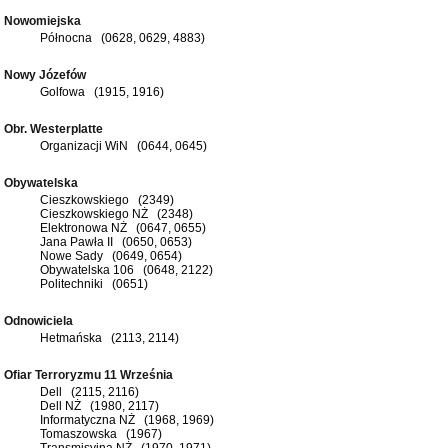
Nowomiejska
Północna (0628, 0629, 4883)
Nowy Józefów
Golfowa (1915, 1916)
Obr. Westerplatte
Organizacji WiN (0644, 0645)
Obywatelska
Cieszkowskiego (2349)
Cieszkowskiego NŻ (2348)
Elektronowa NŻ (0647, 0655)
Jana Pawła II (0650, 0653)
Nowe Sady (0649, 0654)
Obywatelska 106 (0648, 2122)
Politechniki (0651)
Odnowiciela
Hetmańska (2113, 2114)
Ofiar Terroryzmu 11 Września
Dell (2115, 2116)
Dell NŻ (1980, 2117)
Informatyczna NŻ (1968, 1969)
Tomaszowska (1967)
Transmisyjna NŻ (1970, 1971)