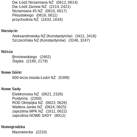
Dw. Łódź Niciarniana NŻ (0612, 0614)
Dw. Łódź Zarzew NŻ (2214, 2421)
Niciarniana 45 NŻ (0610, 0617)
Piłsudskiego (0616, 0611)
przychodnia NŻ (1633, 1634)
Niesięcin
Aleksandrowska NŻ (Konstantynów) (3411, 3418)
Szczecińska NŻ (Konstantynów) (3246, 3247)
Niższa
Broniewskiego (2462)
Śląska (2180, 2179)
Nowe Górki
600-lecia miasta Łodzi NŻ (5399)
Nowe Sady
Elektronowa NŻ (0621, 2326)
Pustynna (2260)
ROD Olimpijka NŻ (0623, 0626)
Waltera-Janke NŻ (0624, 0625)
zajezdnia MPK NŻ (1611, 0622)
zajezdnia NOWE SADY (9012)
Nowogrodzka
Mazowiecka (2210)