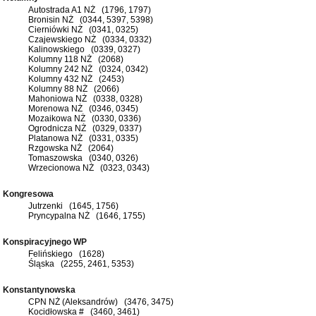
Autostrada A1 NŻ (1796, 1797)
Bronisin NŻ (0344, 5397, 5398)
Cierniówki NŻ (0341, 0325)
Czajewskiego NŻ (0334, 0332)
Kalinowskiego (0339, 0327)
Kolumny 118 NŻ (2068)
Kolumny 242 NŻ (0324, 0342)
Kolumny 432 NŻ (2453)
Kolumny 88 NŻ (2066)
Mahoniowa NŻ (0338, 0328)
Morenowa NŻ (0346, 0345)
Mozaikowa NŻ (0330, 0336)
Ogrodnicza NŻ (0329, 0337)
Platanowa NŻ (0331, 0335)
Rzgowska NŻ (2064)
Tomaszowska (0340, 0326)
Wrzecionowa NŻ (0323, 0343)
Kongresowa
Jutrzenki (1645, 1756)
Pryncypalna NŻ (1646, 1755)
Konspiracyjnego WP
Felińskiego (1628)
Śląska (2255, 2461, 5353)
Konstantynowska
CPN NŻ (Aleksandrów) (3476, 3475)
Kocidłowska # (3460, 3461)