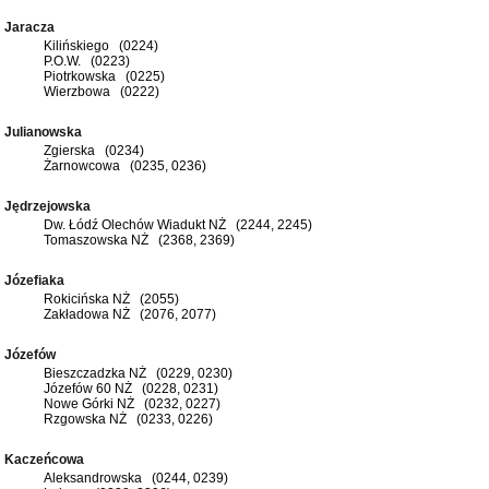
Jaracza
Kilińskiego (0224)
P.O.W. (0223)
Piotrkowska (0225)
Wierzbowa (0222)
Julianowska
Zgierska (0234)
Żarnowcowa (0235, 0236)
Jędrzejowska
Dw. Łódź Olechów Wiadukt NŻ (2244, 2245)
Tomaszowska NŻ (2368, 2369)
Józefiaka
Rokicińska NŻ (2055)
Zakładowa NŻ (2076, 2077)
Józefów
Bieszczadzka NŻ (0229, 0230)
Józefów 60 NŻ (0228, 0231)
Nowe Górki NŻ (0232, 0227)
Rzgowska NŻ (0233, 0226)
Kaczeńcowa
Aleksandrowska (0244, 0239)