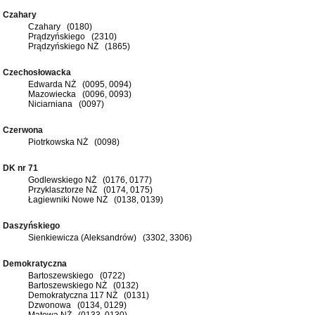
Czahary
Czahary (0180)
Prądzyńskiego (2310)
Prądzyńskiego NŻ (1865)
Czechosłowacka
Edwarda NŻ (0095, 0094)
Mazowiecka (0096, 0093)
Niciarniana (0097)
Czerwona
Piotrkowska NŻ (0098)
DK nr 71
Godlewskiego NŻ (0176, 0177)
Przyklasztorze NŻ (0174, 0175)
Łagiewniki Nowe NŻ (0138, 0139)
Daszyńskiego
Sienkiewicza (Aleksandrów) (3302, 3306)
Demokratyczna
Bartoszewskiego (0722)
Bartoszewskiego NŻ (0132)
Demokratyczna 117 NŻ (0131)
Dzwonowa (0134, 0129)
Matowa NŻ (0133, 0130)