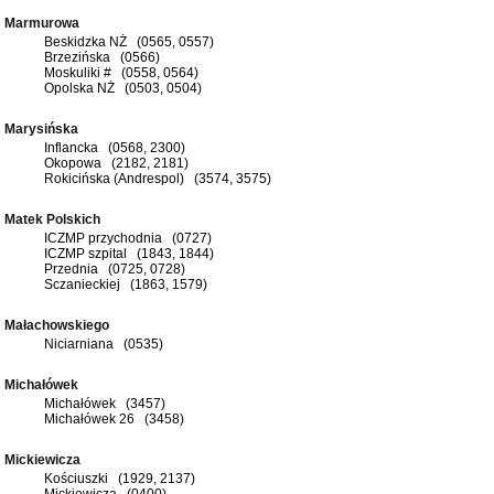
Marmurowa
Beskidzka NŻ (0565, 0557)
Brzezińska (0566)
Moskuliki # (0558, 0564)
Opolska NŻ (0503, 0504)
Marysińska
Inflancka (0568, 2300)
Okopowa (2182, 2181)
Rokicińska (Andrespol) (3574, 3575)
Matek Polskich
ICZMP przychodnia (0727)
ICZMP szpital (1843, 1844)
Przednia (0725, 0728)
Sczanieckiej (1863, 1579)
Małachowskiego
Niciarniana (0535)
Michałówek
Michałówek (3457)
Michałówek 26 (3458)
Mickiewicza
Kościuszki (1929, 2137)
Mickiewicza (0400)