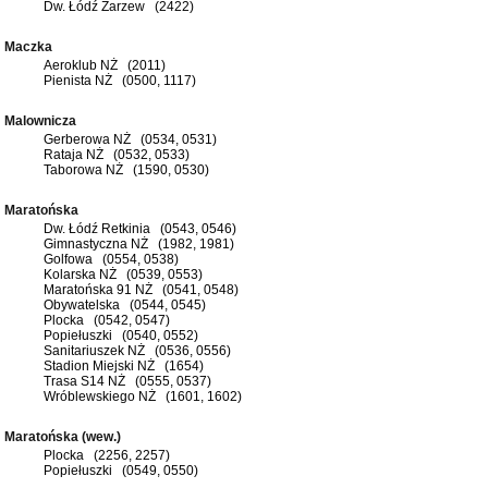
Dw. Łódź Zarzew (2422)
Maczka
Aeroklub NŻ (2011)
Pienista NŻ (0500, 1117)
Malownicza
Gerberowa NŻ (0534, 0531)
Rataja NŻ (0532, 0533)
Taborowa NŻ (1590, 0530)
Maratońska
Dw. Łódź Retkinia (0543, 0546)
Gimnastyczna NŻ (1982, 1981)
Golfowa (0554, 0538)
Kolarska NŻ (0539, 0553)
Maratońska 91 NŻ (0541, 0548)
Obywatelska (0544, 0545)
Plocka (0542, 0547)
Popiełuszki (0540, 0552)
Sanitariuszek NŻ (0536, 0556)
Stadion Miejski NŻ (1654)
Trasa S14 NŻ (0555, 0537)
Wróblewskiego NŻ (1601, 1602)
Maratońska (wew.)
Plocka (2256, 2257)
Popiełuszki (0549, 0550)