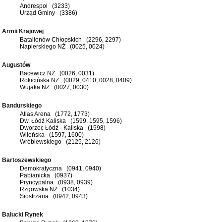
Andrespol (3233)
Urząd Gminy (3386)
Armii Krajowej
Batalionów Chłopskich (2296, 2297)
Napierskiego NŻ (0025, 0024)
Augustów
Bacewicz NŻ (0026, 0031)
Rokicińska NŻ (0029, 0410, 0028, 0409)
Wujaka NŻ (0027, 0030)
Bandurskiego
Atlas Arena (1772, 1773)
Dw. Łódź Kaliska (1599, 1595, 1596)
Dworzec Łódź - Kaliska (1598)
Wileńska (1597, 1600)
Wróblewskiego (2125, 2126)
Bartoszewskiego
Demokratyczna (0941, 0940)
Pabianicka (0937)
Pryncypalna (0938, 0939)
Rzgowska NŻ (1034)
Siostrzana (0942, 0943)
Bałucki Rynek