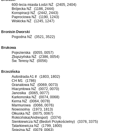
600-lecia miasta Łodzi NŻ (2405, 2404)
Brójecka NŻ (1186, 2444)
Konspiracji NŻ (2442, 2443)
Paprociowa NŻ (1190, 1243)
Wiskicka NŻ (1245, 1247)
Bronisin Dworski
Pogodna NŻ (3521, 3522)
Brukowa
Pojezierska (0055, 0057)
Zbąszyńska NŻ (2386, 0054)
Św. Teresy NŻ (0056)
Brzezińska
Autostrada A1 # (1803, 1802)
CH M1 (1786)
Granatowa NŻ (0069, 0073)
Hiacyntowa NŻ (0072, 0070)
Janosika (0065, 0077)
Karkonoska NŻ (0074, 0068)
Kerna NŻ (0064, 0078)
Marmurowa (0066, 0076)
Nowosolna (1973, 1813)
Olkuska NŻ (0075, 0067)
Rokicińska(Andrespol) (3374)
Sienkiewicza NŻ (Bedoń Przykościelny) (3376, 3375)
Tatarkiewicza NŻ (1799, 1800)
Śnieżna NŻ (0079, 0063)