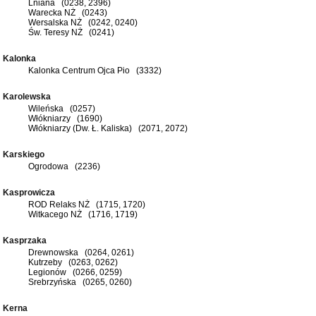
Lniana (0238, 2396)
Warecka NŻ (0243)
Wersalska NŻ (0242, 0240)
Św. Teresy NŻ (0241)
Kalonka
Kalonka Centrum Ojca Pio (3332)
Karolewska
Wileńska (0257)
Włókniarzy (1690)
Włókniarzy (Dw. Ł. Kaliska) (2071, 2072)
Karskiego
Ogrodowa (2236)
Kasprowicza
ROD Relaks NŻ (1715, 1720)
Witkacego NŻ (1716, 1719)
Kasprzaka
Drewnowska (0264, 0261)
Kutrzeby (0263, 0262)
Legionów (0266, 0259)
Srebrzyńska (0265, 0260)
Kerna