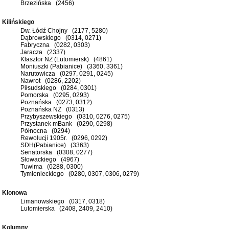
Brzezińska (2456)
Kilińskiego
Dw. Łódź Chojny (2177, 5280)
Dąbrowskiego (0314, 0271)
Fabryczna (0282, 0303)
Jaracza (2337)
Klasztor NŻ (Lutomiersk) (4861)
Moniuszki (Pabianice) (3360, 3361)
Narutowicza (0297, 0291, 0245)
Nawrot (0286, 2202)
Piłsudskiego (0284, 0301)
Pomorska (0295, 0293)
Poznańska (0273, 0312)
Poznańska NŻ (0313)
Przybyszewskiego (0310, 0276, 0275)
Przystanek mBank (0290, 0298)
Północna (0294)
Rewolucji 1905r. (0296, 0292)
SDH(Pabianice) (3363)
Senatorska (0308, 0277)
Słowackiego (4967)
Tuwima (0288, 0300)
Tymienieckiego (0280, 0307, 0306, 0279)
Klonowa
Limanowskiego (0317, 0318)
Lutomierska (2408, 2409, 2410)
Kolumny