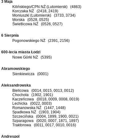
3 Maja
Kilińskiego/CPN NŻ (Lutomiersk) (4863)
Korczaka NŻ (2418, 2419)
Moniuszki (Lutomiersk) (3733, 3734)
Morska (0528, 0525)
Świetlicowa NŻ (0526, 0527)
6 Sierpnia
Pogonowskiego NŻ (2391, 2156)
600-lecia miasta Łodzi
Nowe Górki NŻ (5395)
Abramowskiego
Sienkiewicza (0001)
Aleksandrowska
Bielicowa (0014, 0015, 0013, 0012)
Chochoła (1902, 1901)
Kaczeńcowa (0018, 0009, 0008, 0019)
Lechicka (0022, 0003)
Romanowska NŻ (1447, 1448)
Spadkowa NŻ (1903, 1904)
Szczecińska (0004, 1899, 1900, 0021)
Szparagowa (0020, 0007, 1871, 1897)
Traktorowa (0011, 0017, 0010, 0016)
Andrespol