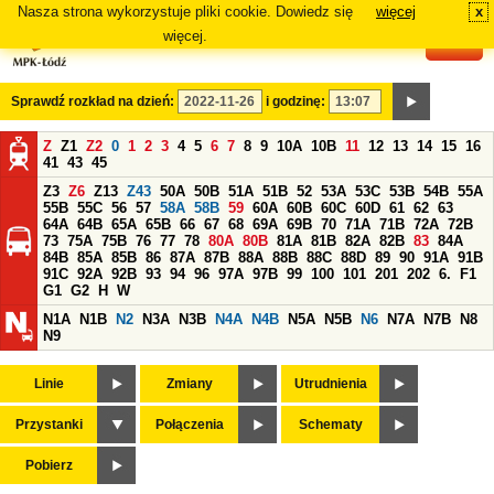
Nasza strona wykorzystuje pliki cookie. Dowiedz się
więcej
x
#
więcej.
Sprawdź rozkład na dzień:
i godzinę:
Z
Z1
Z2
0
1
2
3
4
5
6
7
8
9
10A
10B
11
12
13
14
15
16
41
43
45
Z3
Z6
Z13
Z43
50A
50B
51A
51B
52
53A
53C
53B
54B
55A
55B
55C
56
57
58A
58B
59
60A
60B
60C
60D
61
62
63
64A
64B
65A
65B
66
67
68
69A
69B
70
71A
71B
72A
72B
73
75A
75B
76
77
78
80A
80B
81A
81B
82A
82B
83
84A
84B
85A
85B
86
87A
87B
88A
88B
88C
88D
89
90
91A
91B
91C
92A
92B
93
94
96
97A
97B
99
100
101
201
202
6.
F1
G1
G2
H
W
N1A
N1B
N2
N3A
N3B
N4A
N4B
N5A
N5B
N6
N7A
N7B
N8
N9
Linie
Zmiany
Utrudnienia
Przystanki
Połączenia
Schematy
Pobierz