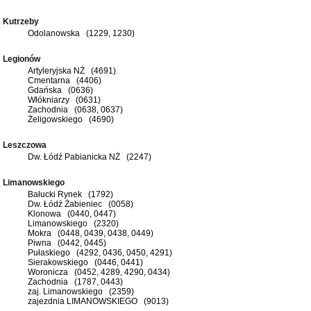
Kutrzeby
Odolanowska (1229, 1230)
Legionów
Artyleryjska NŻ (4691)
Cmentarna (4406)
Gdańska (0636)
Włókniarzy (0631)
Zachodnia (0638, 0637)
Żeligowskiego (4690)
Leszczowa
Dw. Łódź Pabianicka NŻ (2247)
Limanowskiego
Bałucki Rynek (1792)
Dw. Łódź Żabieniec (0058)
Klonowa (0440, 0447)
Limanowskiego (2320)
Mokra (0448, 0439, 0438, 0449)
Piwna (0442, 0445)
Pułaskiego (4292, 0436, 0450, 4291)
Sierakowskiego (0446, 0441)
Woronicza (0452, 4289, 4290, 0434)
Zachodnia (1787, 0443)
zaj. Limanowskiego (2359)
zajezdnia LIMANOWSKIEGO (9013)