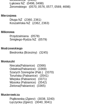
Łąkowa NŻ (0496, 0498)
Żeromskiego (0570, 0576, 0577, 0569, 4698)
Mierzejowa
Długa NŻ (2360, 2361)
Koszalińska NŻ (2362, 2363)
Milionowa
Przędzalniana (0578)
Śmigłego-Rydza NŻ (0579)
Modrzewskiego
Biedronka (Brzeziny) (3245)
Moniuszki
Niecała(Pabianice) (3366)
Ostatnia(Pabianice) (3369)
Szarych Szeregów (Pab.) (3370)
Toruńska (Pabianice) (3541)
Wiejska (Pabianice) (3371)
Wysoka (Pabianice) (3542)
Zielona(Pabianice) (3365)
Musierowicza
Piątkowska (Zgierz) (3038, 3240)
Łęczycka (Zgierz) (3040, 3041)