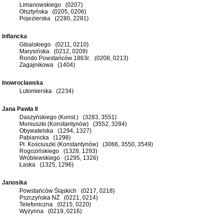
Limanowskiego (0207)
Olsztyńska (0205, 0206)
Pojezierska (2280, 2281)
Inflancka
Gibalskiego (0211, 0210)
Marysińska (0212, 0209)
Rondo Powstańców 1863r. (0208, 0213)
Zagajnikowa (1404)
Inowrocławska
Lutomierska (2234)
Jana Pawła II
Daszyńskiego (Konst.) (3283, 3551)
Moniuszki (Konstantynów) (3552, 3284)
Obywatelska (1294, 1327)
Pabianicka (1298)
Pl. Kościuszki (Konstantynów) (3066, 3550, 3549)
Rogozińskiego (1328, 1293)
Wróblewskiego (1295, 1326)
Łaska (1325, 1296)
Janosika
Powstańców Śląskich (0217, 0218)
Pszczyńska NŻ (0221, 0214)
Telefoniczna (0215, 0220)
Wyżynna (0219, 0216)