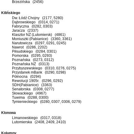
Brzezińska (2456)
Kilińskiego
Dw. Łódź Chojny (2177, 5280)
Dąbrowskiego (0314, 0271)
Fabryczna (0282, 0303)
Jaracza (2337)
Klasztor NŻ (Lutomiersk) (4861)
Moniuszki (Pabianice) (3360, 3361)
Narutowicza (0297, 0291, 0245)
Nawrot (0286, 2202)
Piłsudskiego (0284, 0301)
Pomorska (0295, 0293)
Poznańska (0273, 0312)
Poznańska NŻ (0313)
Przybyszewskiego (0310, 0276, 0275)
Przystanek mBank (0290, 0298)
Północna (0294)
Rewolucji 1905r. (0296, 0292)
SDH(Pabianice) (3363)
Senatorska (0308, 0277)
Słowackiego (4967)
Tuwima (0288, 0300)
Tymienieckiego (0280, 0307, 0306, 0279)
Klonowa
Limanowskiego (0317, 0318)
Lutomierska (2408, 2409, 2410)
Kolumny