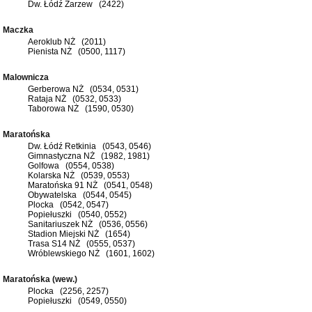
Dw. Łódź Zarzew (2422)
Maczka
Aeroklub NŻ (2011)
Pienista NŻ (0500, 1117)
Malownicza
Gerberowa NŻ (0534, 0531)
Rataja NŻ (0532, 0533)
Taborowa NŻ (1590, 0530)
Maratońska
Dw. Łódź Retkinia (0543, 0546)
Gimnastyczna NŻ (1982, 1981)
Golfowa (0554, 0538)
Kolarska NŻ (0539, 0553)
Maratońska 91 NŻ (0541, 0548)
Obywatelska (0544, 0545)
Plocka (0542, 0547)
Popiełuszki (0540, 0552)
Sanitariuszek NŻ (0536, 0556)
Stadion Miejski NŻ (1654)
Trasa S14 NŻ (0555, 0537)
Wróblewskiego NŻ (1601, 1602)
Maratońska (wew.)
Plocka (2256, 2257)
Popiełuszki (0549, 0550)