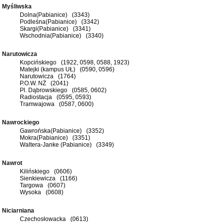
Myśliwska
Dolna(Pabianice) (3343)
Podleśna(Pabianice) (3342)
Skargi(Pabianice) (3341)
Wschodnia(Pabianice) (3340)
Narutowicza
Kopcińskiego (1922, 0598, 0588, 1923)
Matejki (kampus UŁ) (0590, 0596)
Narutowicza (1764)
P.O.W. NŻ (2041)
Pl. Dąbrowskiego (0585, 0602)
Radiostacja (0595, 0593)
Tramwajowa (0587, 0600)
Nawrockiego
Gawrońska(Pabianice) (3352)
Mokra(Pabianice) (3351)
Waltera-Janke (Pabianice) (3349)
Nawrot
Kilińskiego (0606)
Sienkiewicza (1166)
Targowa (0607)
Wysoka (0608)
Niciarniana
Czechosłowacka (0613)