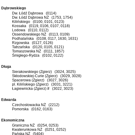
Dąbrowskiego
Dw. Łódź Dąbrowa (0114)
Dw. Łódź Dąbrowa NŻ (1753, 1754)
Kilińskiego (0100, 0101, 0123)
Kossaka (0119, 0106, 0107, 0118)
Lodowa (0110, 0112)
Ossendowskiego NŻ (0113, 0109)
Podhalańska (0108, 0117, 1630, 1631)
Rzgowska (0127, 0126)
Tatrzańska (0120, 0105, 0121)
Tomaszowska NŻ (0111, 1857)
Śmigłego-Rydza (0102, 0122)
Długa
Sierakowskiego (Zgierz) (3024, 3025)
Skłodowskiej-Curie (Zgierz) (3029, 3028)
Spacerowa (Zgierz) (3027, 3026)
pl. Kilińskiego (Zgierz) (3031, 3221)
Łagiewnicka (Zgierz) # (3022, 3023)
Edwarda
Czechosłowacka NŻ (2212)
Pomorska (0162, 0163)
Ekonomiczna
Graniczna NŻ (0254, 0253)
Kwaterunkowa NŻ (0251, 0252)
Pańska NŻ (5404)