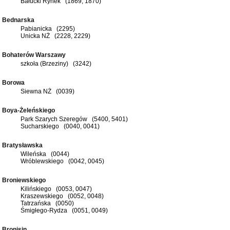
Bałucki Rynek (1869, 1870)
Bednarska
Pabianicka (2295)
Unicka NŻ (2228, 2229)
Bohaterów Warszawy
szkoła (Brzeziny) (3242)
Borowa
Siewna NŻ (0039)
Boya-Żeleńskiego
Park Szarych Szeregów (5400, 5401)
Sucharskiego (0040, 0041)
Bratysławska
Wileńska (0044)
Wróblewskiego (0042, 0045)
Broniewskiego
Kilińskiego (0053, 0047)
Kraszewskiego (0052, 0048)
Tatrzańska (0050)
Śmigłego-Rydza (0051, 0049)
Bronisin