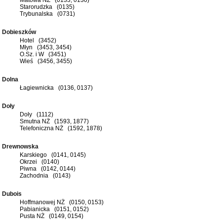
Starorudzka (0135)
Trybunalska (0731)
Dobieszków
Hotel (3452)
Młyn (3453, 3454)
O.Sz. i W (3451)
Wieś (3456, 3455)
Dolna
Łagiewnicka (0136, 0137)
Doły
Doły (1112)
Smutna NŻ (1593, 1877)
Telefoniczna NŻ (1592, 1878)
Drewnowska
Karskiego (0141, 0145)
Okrzei (0140)
Piwna (0142, 0144)
Zachodnia (0143)
Dubois
Hoffmanowej NŻ (0150, 0153)
Pabianicka (0151, 0152)
Pusta NŻ (0149, 0154)