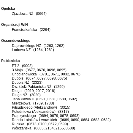
Opolska
Zjazdowa NŻ (0664)
Organizacji WiN
Franciszkańska (2294)
Ossendowskiego
Dąbrowskiego NŻ (1263, 1262)
Lodowa NŻ (1264, 1261)
Pabianicka
ET-2 (9003)
3 Maja (0677, 0676, 0696, 0695)
Chocianowicka (0701, 0671, 0032, 0670)
Dubois (0674, 0697, 0698, 0675)
Dubois NŻ (2323)
Dw. Łódź Pabianicka NŻ (1299)
Długa (2019, 2017, 2018)
Długa NŻ (2020)
Jana Pawła II (0691, 0681, 0680, 0692)
Mierzejowa (1789, 1788)
Piłsudskiego (Aleksandrów) (3315)
Południowa (Aleksandrów) (3317)
Prądzyńskiego (0694, 0679, 0678, 0693)
Rondo Lotników Lwowskich (0689, 0690, 0684, 0683, 0682)
Rudzka (0673, 0700, 0672, 0699)
Wólczańska (0685, 2154, 2155, 0688)