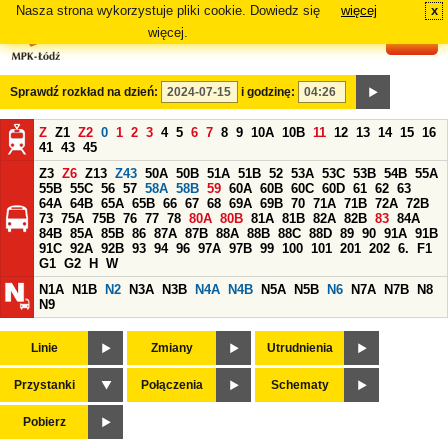
Nasza strona wykorzystuje pliki cookie. Dowiedz się
więcej
x
#
więcej.
Sprawdź rozkład na dzień:
i godzinę:
Z
Z1
Z2
0
1
2
3
4
5
6
7
8
9
10A
10B
11
12
13
14
15
16
41
43
45
Z3
Z6
Z13
Z43
50A
50B
51A
51B
52
53A
53C
53B
54B
55A
55B
55C
56
57
58A
58B
59
60A
60B
60C
60D
61
62
63
64A
64B
65A
65B
66
67
68
69A
69B
70
71A
71B
72A
72B
73
75A
75B
76
77
78
80A
80B
81A
81B
82A
82B
83
84A
84B
85A
85B
86
87A
87B
88A
88B
88C
88D
89
90
91A
91B
91C
92A
92B
93
94
96
97A
97B
99
100
101
201
202
6.
F1
G1
G2
H
W
N1A
N1B
N2
N3A
N3B
N4A
N4B
N5A
N5B
N6
N7A
N7B
N8
N9
Linie
Zmiany
Utrudnienia
Przystanki
Połączenia
Schematy
Pobierz