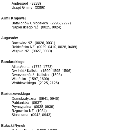
Andrespol (3233)
Urząd Gminy (3386)
Armii Krajowej
Batalionów Chłopskich (2296, 2297)
Napierskiego NŻ (0025, 0024)
Augustów
Bacewicz NŻ (0026, 0031)
Rokicińska NŻ (0029, 0410, 0028, 0409)
Wujaka NŻ (0027, 0030)
Bandurskiego
Atlas Arena (1772, 1773)
Dw. Łódź Kaliska (1599, 1595, 1596)
Dworzec Łódź - Kaliska (1598)
Wileńska (1597, 1600)
Wróblewskiego (2125, 2126)
Bartoszewskiego
Demokratyczna (0941, 0940)
Pabianicka (0937)
Pryncypalna (0938, 0939)
Rzgowska NŻ (1034)
Siostrzana (0942, 0943)
Bałucki Rynek