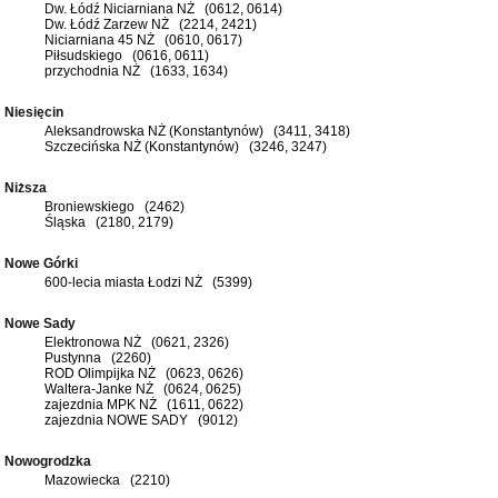
Dw. Łódź Niciarniana NŻ (0612, 0614)
Dw. Łódź Zarzew NŻ (2214, 2421)
Niciarniana 45 NŻ (0610, 0617)
Piłsudskiego (0616, 0611)
przychodnia NŻ (1633, 1634)
Niesięcin
Aleksandrowska NŻ (Konstantynów) (3411, 3418)
Szczecińska NŻ (Konstantynów) (3246, 3247)
Niższa
Broniewskiego (2462)
Śląska (2180, 2179)
Nowe Górki
600-lecia miasta Łodzi NŻ (5399)
Nowe Sady
Elektronowa NŻ (0621, 2326)
Pustynna (2260)
ROD Olimpijka NŻ (0623, 0626)
Waltera-Janke NŻ (0624, 0625)
zajezdnia MPK NŻ (1611, 0622)
zajezdnia NOWE SADY (9012)
Nowogrodzka
Mazowiecka (2210)