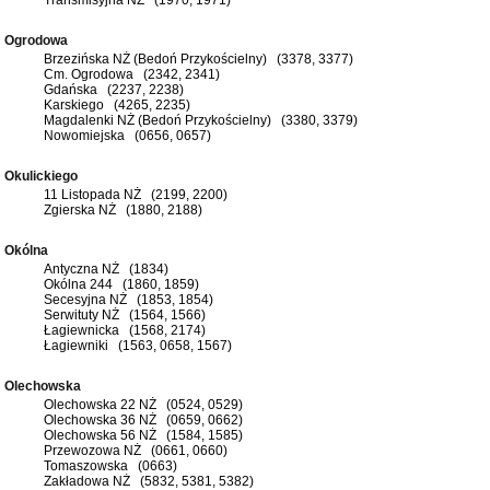
Ogrodowa
Brzezińska NŻ (Bedoń Przykościelny) (3378, 3377)
Cm. Ogrodowa (2342, 2341)
Gdańska (2237, 2238)
Karskiego (4265, 2235)
Magdalenki NŻ (Bedoń Przykościelny) (3380, 3379)
Nowomiejska (0656, 0657)
Okulickiego
11 Listopada NŻ (2199, 2200)
Zgierska NŻ (1880, 2188)
Okólna
Antyczna NŻ (1834)
Okólna 244 (1860, 1859)
Secesyjna NŻ (1853, 1854)
Serwituty NŻ (1564, 1566)
Łagiewnicka (1568, 2174)
Łagiewniki (1563, 0658, 1567)
Olechowska
Olechowska 22 NŻ (0524, 0529)
Olechowska 36 NŻ (0659, 0662)
Olechowska 56 NŻ (1584, 1585)
Przewozowa NŻ (0661, 0660)
Tomaszowska (0663)
Zakładowa NŻ (5832, 5381, 5382)