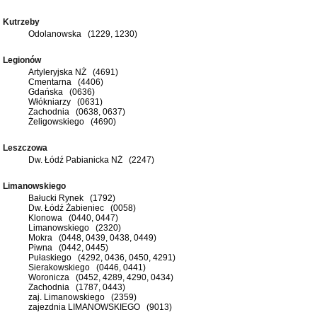
Kutrzeby
Odolanowska (1229, 1230)
Legionów
Artyleryjska NŻ (4691)
Cmentarna (4406)
Gdańska (0636)
Włókniarzy (0631)
Zachodnia (0638, 0637)
Żeligowskiego (4690)
Leszczowa
Dw. Łódź Pabianicka NŻ (2247)
Limanowskiego
Bałucki Rynek (1792)
Dw. Łódź Żabieniec (0058)
Klonowa (0440, 0447)
Limanowskiego (2320)
Mokra (0448, 0439, 0438, 0449)
Piwna (0442, 0445)
Pułaskiego (4292, 0436, 0450, 4291)
Sierakowskiego (0446, 0441)
Woronicza (0452, 4289, 4290, 0434)
Zachodnia (1787, 0443)
zaj. Limanowskiego (2359)
zajezdnia LIMANOWSKIEGO (9013)