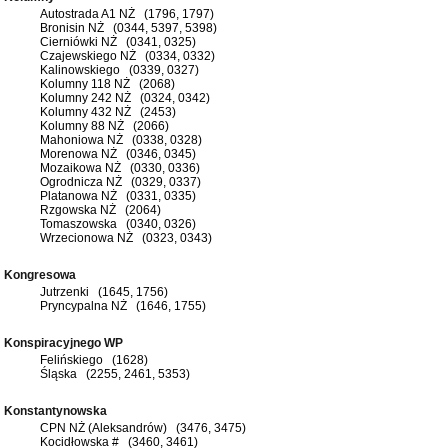
Autostrada A1 NŻ (1796, 1797)
Bronisin NŻ (0344, 5397, 5398)
Cierniówki NŻ (0341, 0325)
Czajewskiego NŻ (0334, 0332)
Kalinowskiego (0339, 0327)
Kolumny 118 NŻ (2068)
Kolumny 242 NŻ (0324, 0342)
Kolumny 432 NŻ (2453)
Kolumny 88 NŻ (2066)
Mahoniowa NŻ (0338, 0328)
Morenowa NŻ (0346, 0345)
Mozaikowa NŻ (0330, 0336)
Ogrodnicza NŻ (0329, 0337)
Platanowa NŻ (0331, 0335)
Rzgowska NŻ (2064)
Tomaszowska (0340, 0326)
Wrzecionowa NŻ (0323, 0343)
Kongresowa
Jutrzenki (1645, 1756)
Pryncypalna NŻ (1646, 1755)
Konspiracyjnego WP
Felińskiego (1628)
Śląska (2255, 2461, 5353)
Konstantynowska
CPN NŻ (Aleksandrów) (3476, 3475)
Kocidłowska # (3460, 3461)