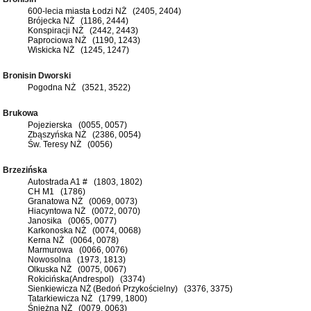
600-lecia miasta Łodzi NŻ (2405, 2404)
Brójecka NŻ (1186, 2444)
Konspiracji NŻ (2442, 2443)
Paprociowa NŻ (1190, 1243)
Wiskicka NŻ (1245, 1247)
Bronisin Dworski
Pogodna NŻ (3521, 3522)
Brukowa
Pojezierska (0055, 0057)
Zbąszyńska NŻ (2386, 0054)
Św. Teresy NŻ (0056)
Brzezińska
Autostrada A1 # (1803, 1802)
CH M1 (1786)
Granatowa NŻ (0069, 0073)
Hiacyntowa NŻ (0072, 0070)
Janosika (0065, 0077)
Karkonoska NŻ (0074, 0068)
Kerna NŻ (0064, 0078)
Marmurowa (0066, 0076)
Nowosolna (1973, 1813)
Olkuska NŻ (0075, 0067)
Rokicińska(Andrespol) (3374)
Sienkiewicza NŻ (Bedoń Przykościelny) (3376, 3375)
Tatarkiewicza NŻ (1799, 1800)
Śnieżna NŻ (0079, 0063)