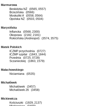
Marmurowa
Beskidzka NŻ (0565, 0557)
Brzezińska (0566)
Moskuliki # (0558, 0564)
Opolska NŻ (0503, 0504)
Marysińska
Inflancka (0568, 2300)
Okopowa (2182, 2181)
Rokicińska (Andrespol) (3574, 3575)
Matek Polskich
ICZMP przychodnia (0727)
ICZMP szpital (1843, 1844)
Przednia (0725, 0728)
Sczanieckiej (1863, 1579)
Małachowskiego
Niciarniana (0535)
Michałówek
Michałówek (3457)
Michałówek 26 (3458)
Mickiewicza
Kościuszki (1929, 2137)
Mickiewicza (0400)