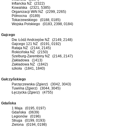
Inflancka NŻ (2322)
Kowalska (2321, 5385)
Organizacji WiN NŻ (2299, 2265)
Północna (0189)
Tokarzewskiego (0188, 0185)
Wojska Polskiego (0183, 2398, 0184)
Gajcego
Dw. Łódź Andrzejów NŻ (2149, 2148)
Gajcego 121 NŻ (0191, 0192)
Rataja NŻ (2144, 2145)
Rokicińska NŻ (2150)
Szelburg-Zarembiny NŻ (2146, 2147)
Zakładowa (1413)
Zakładowa NŻ (1842)
szkoła (1841, 1840)
Gałczyńskiego
Parzęczewska (Zgierz) (3042, 3043)
Tuwima (Zgierz) (3044, 3045)
Łęczycka (Zgierz) (4755)
Gdańska
1 Maja (0195, 0197)
Gdańska (0639)
Legionów (0196)
Struga (0199, 0193)
Zielona (0194, 0198)