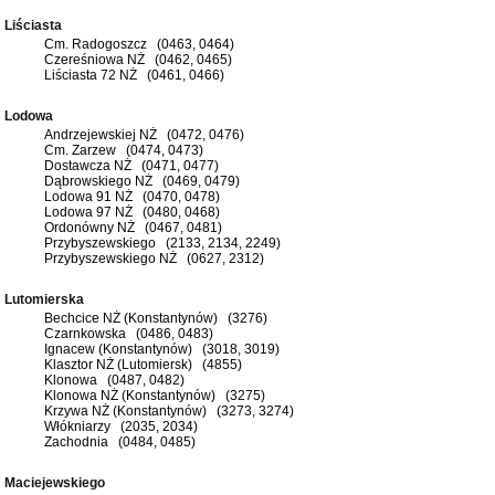
Liściasta
Cm. Radogoszcz (0463, 0464)
Czereśniowa NŻ (0462, 0465)
Liściasta 72 NŻ (0461, 0466)
Lodowa
Andrzejewskiej NŻ (0472, 0476)
Cm. Zarzew (0474, 0473)
Dostawcza NŻ (0471, 0477)
Dąbrowskiego NŻ (0469, 0479)
Lodowa 91 NŻ (0470, 0478)
Lodowa 97 NŻ (0480, 0468)
Ordonówny NŻ (0467, 0481)
Przybyszewskiego (2133, 2134, 2249)
Przybyszewskiego NŻ (0627, 2312)
Lutomierska
Bechcice NŻ (Konstantynów) (3276)
Czarnkowska (0486, 0483)
Ignacew (Konstantynów) (3018, 3019)
Klasztor NŻ (Lutomiersk) (4855)
Klonowa (0487, 0482)
Klonowa NŻ (Konstantynów) (3275)
Krzywa NŻ (Konstantynów) (3273, 3274)
Włókniarzy (2035, 2034)
Zachodnia (0484, 0485)
Maciejewskiego