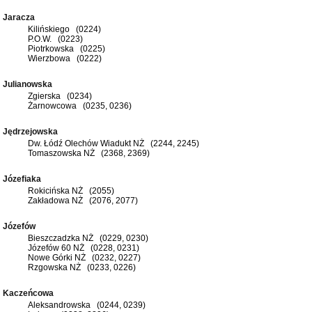
Jaracza
Kilińskiego (0224)
P.O.W. (0223)
Piotrkowska (0225)
Wierzbowa (0222)
Julianowska
Zgierska (0234)
Żarnowcowa (0235, 0236)
Jędrzejowska
Dw. Łódź Olechów Wiadukt NŻ (2244, 2245)
Tomaszowska NŻ (2368, 2369)
Józefiaka
Rokicińska NŻ (2055)
Zakładowa NŻ (2076, 2077)
Józefów
Bieszczadzka NŻ (0229, 0230)
Józefów 60 NŻ (0228, 0231)
Nowe Górki NŻ (0232, 0227)
Rzgowska NŻ (0233, 0226)
Kaczeńcowa
Aleksandrowska (0244, 0239)