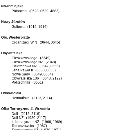
Nowomiejska
Północna (0628, 0629, 4883)
Nowy Józefów
Golfowa (1915, 1916)
Obr. Westerplatte
Organizacji WiN (0644, 0645)
Obywatelska
Cieszkowskiego (2349)
Cieszkowskiego NŻ (2348)
Elektronowa NŻ (0647, 0655)
Jana Pawła II (0650, 0653)
Nowe Sady (0649, 0654)
Obywatelska 106 (0648, 2122)
Politechniki (0651)
Odnowiciela
Hetmańska (2113, 2114)
Ofiar Terroryzmu 11 Września
Dell (2115, 2116)
Dell NŻ (1980, 2117)
Informatyczna NŻ (1968, 1969)
Tomaszowska (1967)
Transmisyjna NŻ (1970, 1971)