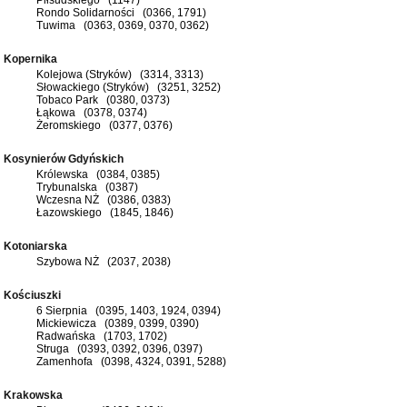
Rondo Solidarności (0366, 1791)
Tuwima (0363, 0369, 0370, 0362)
Kopernika
Kolejowa (Stryków) (3314, 3313)
Słowackiego (Stryków) (3251, 3252)
Tobaco Park (0380, 0373)
Łąkowa (0378, 0374)
Żeromskiego (0377, 0376)
Kosynierów Gdyńskich
Królewska (0384, 0385)
Trybunalska (0387)
Wczesna NŻ (0386, 0383)
Łazowskiego (1845, 1846)
Kotoniarska
Szybowa NŻ (2037, 2038)
Kościuszki
6 Sierpnia (0395, 1403, 1924, 0394)
Mickiewicza (0389, 0399, 0390)
Radwańska (1703, 1702)
Struga (0393, 0392, 0396, 0397)
Zamenhofa (0398, 4324, 0391, 5288)
Krakowska