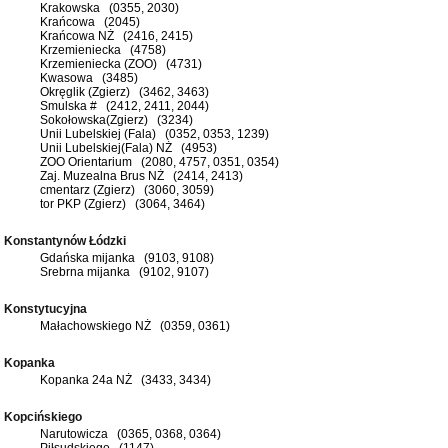
Krakowska (0355, 2030)
Krańcowa (2045)
Krańcowa NŻ (2416, 2415)
Krzemieniecka (4758)
Krzemieniecka (ZOO) (4731)
Kwasowa (3485)
Okręglik (Zgierz) (3462, 3463)
Smulska # (2412, 2411, 2044)
Sokołowska(Zgierz) (3234)
Unii Lubelskiej (Fala) (0352, 0353, 1239)
Unii Lubelskiej(Fala) NŻ (4953)
ZOO Orientarium (2080, 4757, 0351, 0354)
Zaj. Muzealna Brus NŻ (2414, 2413)
cmentarz (Zgierz) (3060, 3059)
tor PKP (Zgierz) (3064, 3464)
Konstantynów Łódzki
Gdańska mijanka (9103, 9108)
Srebrna mijanka (9102, 9107)
Konstytucyjna
Małachowskiego NŻ (0359, 0361)
Kopanka
Kopanka 24a NŻ (3433, 3434)
Kopcińskiego
Narutowicza (0365, 0368, 0364)
Piłsudskiego (1147)