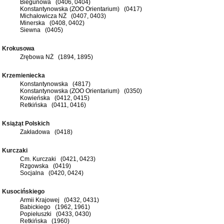
Biegunowa (0406, 0404)
Konstantynowska (ZOO Orientarium) (0417)
Michałowicza NŻ (0407, 0403)
Minerska (0408, 0402)
Siewna (0405)
Krokusowa
Zrębowa NŻ (1894, 1895)
Krzemieniecka
Konstantynowska (4817)
Konstantynowska (ZOO Orientarium) (0350)
Kowieńska (0412, 0415)
Retkińska (0411, 0416)
Książąt Polskich
Zakładowa (0418)
Kurczaki
Cm. Kurczaki (0421, 0423)
Rzgowska (0419)
Socjalna (0420, 0424)
Kusocińskiego
Armii Krajowej (0432, 0431)
Babickiego (1962, 1961)
Popiełuszki (0433, 0430)
Retkińska (1960)