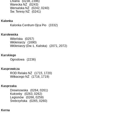
Lniana (0238, 2396)
Warecka NŻ (0243)
Wersalska NŻ (0242, 0240)
Św. Teresy NŻ (0241)
Kalonka
Kalonka Centrum Ojca Pio (3332)
Karolewska
Wileńska (0257)
Włókniarzy (1690)
Włókniarzy (Dw. Ł. Kaliska) (2071, 2072)
Karskiego
Ogrodowa (2236)
Kasprowicza
ROD Relaks NŻ (1715, 1720)
Witkacego NŻ (1716, 1719)
Kasprzaka
Drewnowska (0264, 0261)
Kutrzeby (0263, 0262)
Legionów (0266, 0259)
Srebrzyńska (0265, 0260)
Kerna