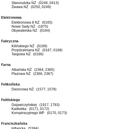
Starorudzka NŻ (0246, 0413)
Żwawa NŻ (0250, 0249)
Elektronowa
Elektronowa 8 NŻ (0165)
Nowe Sady NŻ (1875)
Obywatelska NŻ (0164)
Fabryczna
Kilińskiego NŻ (0169)
Przędzalniana NŻ (0167, 0168)
Targowa NŻ (0166)
Farna
Albańska NŻ (2364, 2365)
Plażowa NŻ (2366, 2367)
Feliksińska
Dworcowa NŻ (1577, 1578)
Felińskiego
Gojawiczyńskiej (1917, 1783)
Kadłubka (0171, 0172)
Konspiracyjnego WP (0170, 0173)
Franciszkańska
Inflancka (5384)