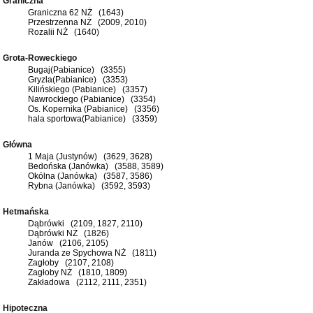
Graniczna
Graniczna 62 NŻ (1643)
Przestrzenna NŻ (2009, 2010)
Rozalii NŻ (1640)
Grota-Roweckiego
Bugaj(Pabianice) (3355)
Gryzla(Pabianice) (3353)
Kilińskiego (Pabianice) (3357)
Nawrockiego (Pabianice) (3354)
Os. Kopernika (Pabianice) (3356)
hala sportowa(Pabianice) (3359)
Główna
1 Maja (Justynów) (3629, 3628)
Bedońska (Janówka) (3588, 3589)
Okólna (Janówka) (3587, 3586)
Rybna (Janówka) (3592, 3593)
Hetmańska
Dąbrówki (2109, 1827, 2110)
Dąbrówki NŻ (1826)
Janów (2106, 2105)
Juranda ze Spychowa NŻ (1811)
Zagłoby (2107, 2108)
Zagłoby NŻ (1810, 1809)
Zakładowa (2112, 2111, 2351)
Hipoteczna