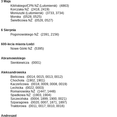
3 Maja
Kilińskiego/CPN NŻ (Lutomiersk) (4863)
Korczaka NŻ (2418, 2419)
Moniuszki (Lutomiersk) (3733, 3734)
Morska (0528, 0525)
Świetlicowa NŻ (0526, 0527)
6 Sierpnia
Pogonowskiego NŻ (2391, 2156)
600-lecia miasta Łodzi
Nowe Górki NŻ (5395)
Abramowskiego
Sienkiewicza (0001)
Aleksandrowska
Bielicowa (0014, 0015, 0013, 0012)
Chochoła (1902, 1901)
Kaczeńcowa (0018, 0009, 0008, 0019)
Lechicka (0022, 0003)
Romanowska NŻ (1447, 1448)
Spadkowa NŻ (1903, 1904)
Szczecińska (0004, 1899, 1900, 0021)
Szparagowa (0020, 0007, 1871, 1897)
Traktorowa (0011, 0017, 0010, 0016)
Andrespol