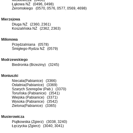
Łąkowa NŻ (0496, 0498)
Żeromskiego (0570, 0576, 0577, 0569, 4698)
Mierzejowa
Długa NŻ (2360, 2361)
Koszalińska NŻ (2362, 2363)
Milionowa
Przędzalniana (0578)
Śmigłego-Rydza NŻ (0579)
Modrzewskiego
Biedronka (Brzeziny) (3245)
Moniuszki
Niecała(Pabianice) (3366)
Ostatnia(Pabianice) (3369)
Szarych Szeregów (Pab.) (3370)
Toruńska (Pabianice) (3541)
Wiejska (Pabianice) (3371)
Wysoka (Pabianice) (3542)
Zielona(Pabianice) (3365)
Musierowicza
Piątkowska (Zgierz) (3038, 3240)
Łęczycka (Zgierz) (3040, 3041)