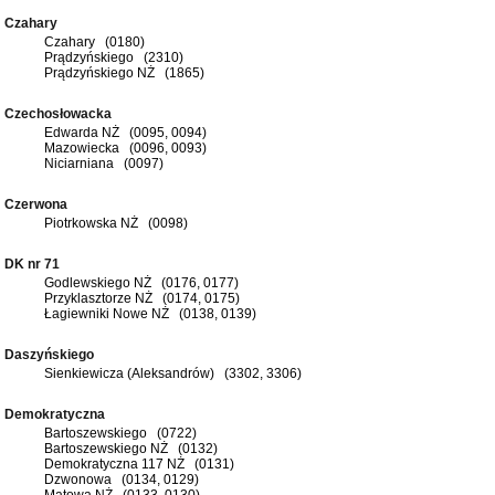
Czahary
Czahary (0180)
Prądzyńskiego (2310)
Prądzyńskiego NŻ (1865)
Czechosłowacka
Edwarda NŻ (0095, 0094)
Mazowiecka (0096, 0093)
Niciarniana (0097)
Czerwona
Piotrkowska NŻ (0098)
DK nr 71
Godlewskiego NŻ (0176, 0177)
Przyklasztorze NŻ (0174, 0175)
Łagiewniki Nowe NŻ (0138, 0139)
Daszyńskiego
Sienkiewicza (Aleksandrów) (3302, 3306)
Demokratyczna
Bartoszewskiego (0722)
Bartoszewskiego NŻ (0132)
Demokratyczna 117 NŻ (0131)
Dzwonowa (0134, 0129)
Matowa NŻ (0133, 0130)