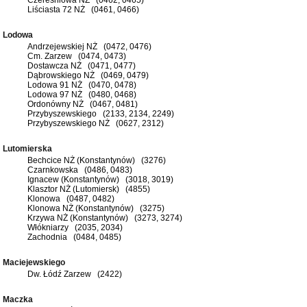
Liściasta 72 NŻ (0461, 0466)
Lodowa
Andrzejewskiej NŻ (0472, 0476)
Cm. Zarzew (0474, 0473)
Dostawcza NŻ (0471, 0477)
Dąbrowskiego NŻ (0469, 0479)
Lodowa 91 NŻ (0470, 0478)
Lodowa 97 NŻ (0480, 0468)
Ordonówny NŻ (0467, 0481)
Przybyszewskiego (2133, 2134, 2249)
Przybyszewskiego NŻ (0627, 2312)
Lutomierska
Bechcice NŻ (Konstantynów) (3276)
Czarnkowska (0486, 0483)
Ignacew (Konstantynów) (3018, 3019)
Klasztor NŻ (Lutomiersk) (4855)
Klonowa (0487, 0482)
Klonowa NŻ (Konstantynów) (3275)
Krzywa NŻ (Konstantynów) (3273, 3274)
Włókniarzy (2035, 2034)
Zachodnia (0484, 0485)
Maciejewskiego
Dw. Łódź Zarzew (2422)
Maczka