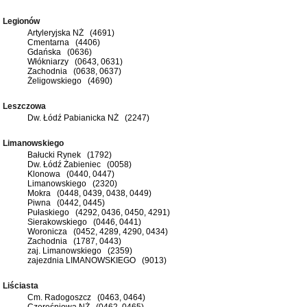
Legionów
Artyleryjska NŻ (4691)
Cmentarna (4406)
Gdańska (0636)
Włókniarzy (0643, 0631)
Zachodnia (0638, 0637)
Żeligowskiego (4690)
Leszczowa
Dw. Łódź Pabianicka NŻ (2247)
Limanowskiego
Bałucki Rynek (1792)
Dw. Łódź Żabieniec (0058)
Klonowa (0440, 0447)
Limanowskiego (2320)
Mokra (0448, 0439, 0438, 0449)
Piwna (0442, 0445)
Pułaskiego (4292, 0436, 0450, 4291)
Sierakowskiego (0446, 0441)
Woronicza (0452, 4289, 4290, 0434)
Zachodnia (1787, 0443)
zaj. Limanowskiego (2359)
zajezdnia LIMANOWSKIEGO (9013)
Liściasta
Cm. Radogoszcz (0463, 0464)
Czereśniowa NŻ (0462, 0465)