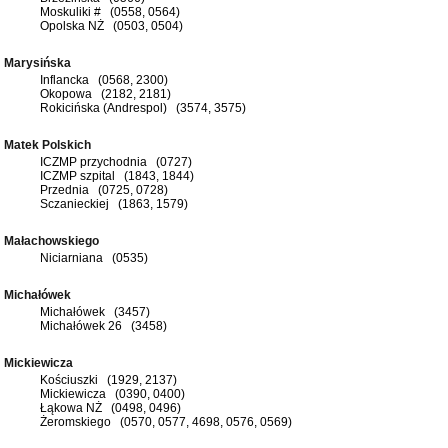
Moskuliki # (0558, 0564)
Opolska NŻ (0503, 0504)
Marysińska
Inflancka (0568, 2300)
Okopowa (2182, 2181)
Rokicińska (Andrespol) (3574, 3575)
Matek Polskich
ICZMP przychodnia (0727)
ICZMP szpital (1843, 1844)
Przednia (0725, 0728)
Sczanieckiej (1863, 1579)
Małachowskiego
Niciarniana (0535)
Michałówek
Michałówek (3457)
Michałówek 26 (3458)
Mickiewicza
Kościuszki (1929, 2137)
Mickiewicza (0390, 0400)
Łąkowa NŻ (0498, 0496)
Żeromskiego (0570, 0577, 4698, 0576, 0569)