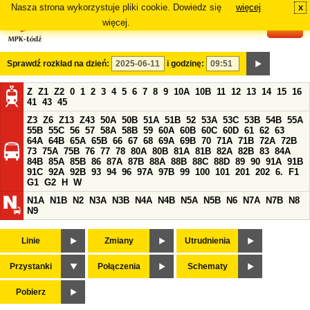
Nasza strona wykorzystuje pliki cookie. Dowiedz się
więcej
x
#
więcej.
Sprawdź rozkład na dzień:
i godzinę:
Z
Z1
Z2
0
1
2
3
4
5
6
7
8
9
10A
10B
11
12
13
14
15
16
41
43
45
Z3
Z6
Z13
Z43
50A
50B
51A
51B
52
53A
53C
53B
54B
55A
55B
55C
56
57
58A
58B
59
60A
60B
60C
60D
61
62
63
64A
64B
65A
65B
66
67
68
69A
69B
70
71A
71B
72A
72B
73
75A
75B
76
77
78
80A
80B
81A
81B
82A
82B
83
84A
84B
85A
85B
86
87A
87B
88A
88B
88C
88D
89
90
91A
91B
91C
92A
92B
93
94
96
97A
97B
99
100
101
201
202
6.
F1
G1
G2
H
W
N1A
N1B
N2
N3A
N3B
N4A
N4B
N5A
N5B
N6
N7A
N7B
N8
N9
Linie
Zmiany
Utrudnienia
Przystanki
Połączenia
Schematy
Pobierz