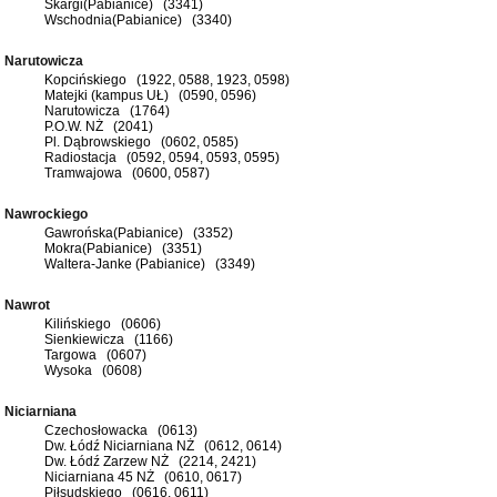
Skargi(Pabianice) (3341)
Wschodnia(Pabianice) (3340)
Narutowicza
Kopcińskiego (1922, 0588, 1923, 0598)
Matejki (kampus UŁ) (0590, 0596)
Narutowicza (1764)
P.O.W. NŻ (2041)
Pl. Dąbrowskiego (0602, 0585)
Radiostacja (0592, 0594, 0593, 0595)
Tramwajowa (0600, 0587)
Nawrockiego
Gawrońska(Pabianice) (3352)
Mokra(Pabianice) (3351)
Waltera-Janke (Pabianice) (3349)
Nawrot
Kilińskiego (0606)
Sienkiewicza (1166)
Targowa (0607)
Wysoka (0608)
Niciarniana
Czechosłowacka (0613)
Dw. Łódź Niciarniana NŻ (0612, 0614)
Dw. Łódź Zarzew NŻ (2214, 2421)
Niciarniana 45 NŻ (0610, 0617)
Piłsudskiego (0616, 0611)