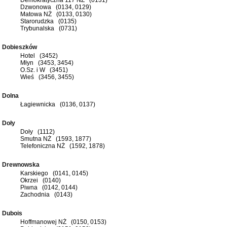
Dzwonowa (0134, 0129)
Matowa NŻ (0133, 0130)
Starorudzka (0135)
Trybunalska (0731)
Dobieszków
Hotel (3452)
Młyn (3453, 3454)
O.Sz. i W (3451)
Wieś (3456, 3455)
Dolna
Łagiewnicka (0136, 0137)
Doły
Doły (1112)
Smutna NŻ (1593, 1877)
Telefoniczna NŻ (1592, 1878)
Drewnowska
Karskiego (0141, 0145)
Okrzei (0140)
Piwna (0142, 0144)
Zachodnia (0143)
Dubois
Hoffmanowej NŻ (0150, 0153)