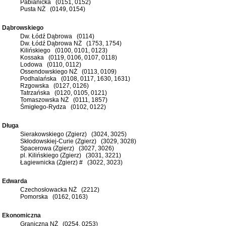
Pabianicka (0151, 0152)
Pusta NŻ (0149, 0154)
Dąbrowskiego
Dw. Łódź Dąbrowa (0114)
Dw. Łódź Dąbrowa NŻ (1753, 1754)
Kilińskiego (0100, 0101, 0123)
Kossaka (0119, 0106, 0107, 0118)
Lodowa (0110, 0112)
Ossendowskiego NŻ (0113, 0109)
Podhalańska (0108, 0117, 1630, 1631)
Rzgowska (0127, 0126)
Tatrzańska (0120, 0105, 0121)
Tomaszowska NŻ (0111, 1857)
Śmigłego-Rydza (0102, 0122)
Długa
Sierakowskiego (Zgierz) (3024, 3025)
Skłodowskiej-Curie (Zgierz) (3029, 3028)
Spacerowa (Zgierz) (3027, 3026)
pl. Kilińskiego (Zgierz) (3031, 3221)
Łagiewnicka (Zgierz) # (3022, 3023)
Edwarda
Czechosłowacka NŻ (2212)
Pomorska (0162, 0163)
Ekonomiczna
Graniczna NŻ (0254, 0253)