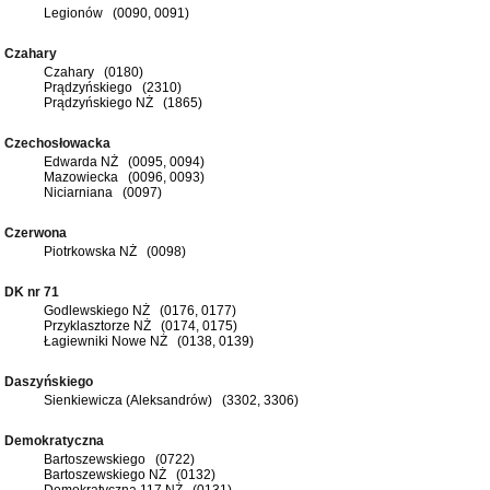
Legionów (0090, 0091)
Czahary
Czahary (0180)
Prądzyńskiego (2310)
Prądzyńskiego NŻ (1865)
Czechosłowacka
Edwarda NŻ (0095, 0094)
Mazowiecka (0096, 0093)
Niciarniana (0097)
Czerwona
Piotrkowska NŻ (0098)
DK nr 71
Godlewskiego NŻ (0176, 0177)
Przyklasztorze NŻ (0174, 0175)
Łagiewniki Nowe NŻ (0138, 0139)
Daszyńskiego
Sienkiewicza (Aleksandrów) (3302, 3306)
Demokratyczna
Bartoszewskiego (0722)
Bartoszewskiego NŻ (0132)
Demokratyczna 117 NŻ (0131)