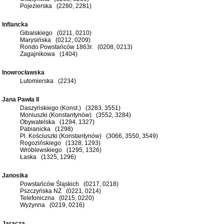
Pojezierska (2280, 2281)
Inflancka
Gibalskiego (0211, 0210)
Marysińska (0212, 0209)
Rondo Powstańców 1863r. (0208, 0213)
Zagajnikowa (1404)
Inowrocławska
Lutomierska (2234)
Jana Pawła II
Daszyńskiego (Konst.) (3283, 3551)
Moniuszki (Konstantynów) (3552, 3284)
Obywatelska (1294, 1327)
Pabianicka (1298)
Pl. Kościuszki (Konstantynów) (3066, 3550, 3549)
Rogozińskiego (1328, 1293)
Wróblewskiego (1295, 1326)
Łaska (1325, 1296)
Janosika
Powstańców Śląskich (0217, 0218)
Pszczyńska NŻ (0221, 0214)
Telefoniczna (0215, 0220)
Wyżynna (0219, 0216)
Jaracza