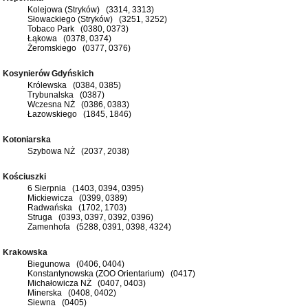
Kolejowa (Stryków) (3314, 3313)
Słowackiego (Stryków) (3251, 3252)
Tobaco Park (0380, 0373)
Łąkowa (0378, 0374)
Żeromskiego (0377, 0376)
Kosynierów Gdyńskich
Królewska (0384, 0385)
Trybunalska (0387)
Wczesna NŻ (0386, 0383)
Łazowskiego (1845, 1846)
Kotoniarska
Szybowa NŻ (2037, 2038)
Kościuszki
6 Sierpnia (1403, 0394, 0395)
Mickiewicza (0399, 0389)
Radwańska (1702, 1703)
Struga (0393, 0397, 0392, 0396)
Zamenhofa (5288, 0391, 0398, 4324)
Krakowska
Biegunowa (0406, 0404)
Konstantynowska (ZOO Orientarium) (0417)
Michałowicza NŻ (0407, 0403)
Minerska (0408, 0402)
Siewna (0405)