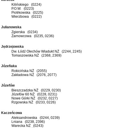
Kilińskiego (0224)
P.O.W. (0223)
Piotrkowska (0225)
Wierzbowa (0222)
Julianowska
Zgierska (0234)
Żarnowcowa (0235, 0236)
Jędrzejowska
Dw. Łódź Olechów Wiadukt NŻ (2244, 2245)
Tomaszowska NŻ (2368, 2369)
Józefiaka
Rokicińska NŻ (2055)
Zakładowa NŻ (2076, 2077)
Józefów
Bieszczadzka NŻ (0229, 0230)
Józefów 60 NŻ (0228, 0231)
Nowe Górki NŻ (0232, 0227)
Rzgowska NŻ (0233, 0226)
Kaczeńcowa
Aleksandrowska (0244, 0239)
Lniana (0238, 2396)
Warecka NŻ (0243)