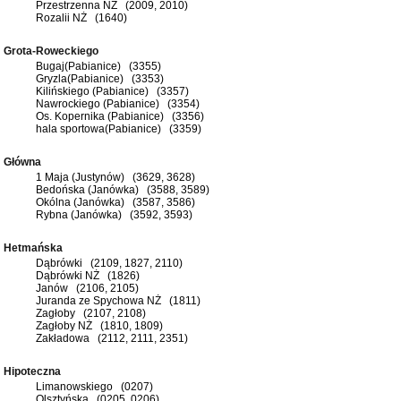
Przestrzenna NŻ (2009, 2010)
Rozalii NŻ (1640)
Grota-Roweckiego
Bugaj(Pabianice) (3355)
Gryzla(Pabianice) (3353)
Kilińskiego (Pabianice) (3357)
Nawrockiego (Pabianice) (3354)
Os. Kopernika (Pabianice) (3356)
hala sportowa(Pabianice) (3359)
Główna
1 Maja (Justynów) (3629, 3628)
Bedońska (Janówka) (3588, 3589)
Okólna (Janówka) (3587, 3586)
Rybna (Janówka) (3592, 3593)
Hetmańska
Dąbrówki (2109, 1827, 2110)
Dąbrówki NŻ (1826)
Janów (2106, 2105)
Juranda ze Spychowa NŻ (1811)
Zagłoby (2107, 2108)
Zagłoby NŻ (1810, 1809)
Zakładowa (2112, 2111, 2351)
Hipoteczna
Limanowskiego (0207)
Olsztyńska (0205, 0206)