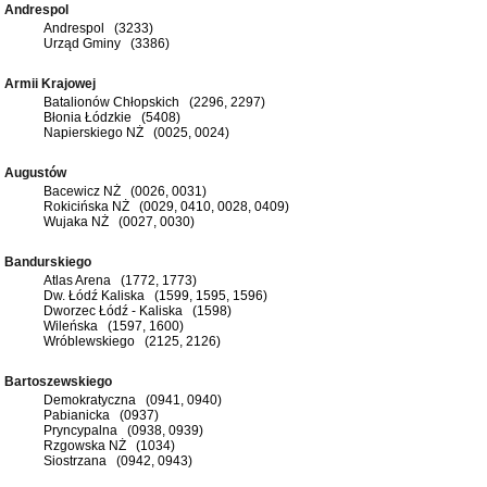
Andrespol
Andrespol (3233)
Urząd Gminy (3386)
Armii Krajowej
Batalionów Chłopskich (2296, 2297)
Błonia Łódzkie (5408)
Napierskiego NŻ (0025, 0024)
Augustów
Bacewicz NŻ (0026, 0031)
Rokicińska NŻ (0029, 0410, 0028, 0409)
Wujaka NŻ (0027, 0030)
Bandurskiego
Atlas Arena (1772, 1773)
Dw. Łódź Kaliska (1599, 1595, 1596)
Dworzec Łódź - Kaliska (1598)
Wileńska (1597, 1600)
Wróblewskiego (2125, 2126)
Bartoszewskiego
Demokratyczna (0941, 0940)
Pabianicka (0937)
Pryncypalna (0938, 0939)
Rzgowska NŻ (1034)
Siostrzana (0942, 0943)