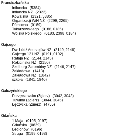
Franciszkańska
Inflancka (5384)
Inflancka NŻ (2322)
Kowalska (2321, 5385)
Organizacji WiN NŻ (2299, 2265)
Północna (0189)
Tokarzewskiego (0188, 0185)
Wojska Polskiego (0183, 2398, 0184)
Gajcego
Dw. Łódź Andrzejów NŻ (2149, 2148)
Gajcego 121 NŻ (0191, 0192)
Rataja NŻ (2144, 2145)
Rokicińska NŻ (2150)
Szelburg-Zarembiny NŻ (2146, 2147)
Zakładowa (1413)
Zakładowa NŻ (1842)
szkoła (1841, 1840)
Gałczyńskiego
Parzęczewska (Zgierz) (3042, 3043)
Tuwima (Zgierz) (3044, 3045)
Łęczycka (Zgierz) (4755)
Gdańska
1 Maja (0195, 0197)
Gdańska (0639)
Legionów (0196)
Struga (0199, 0193)