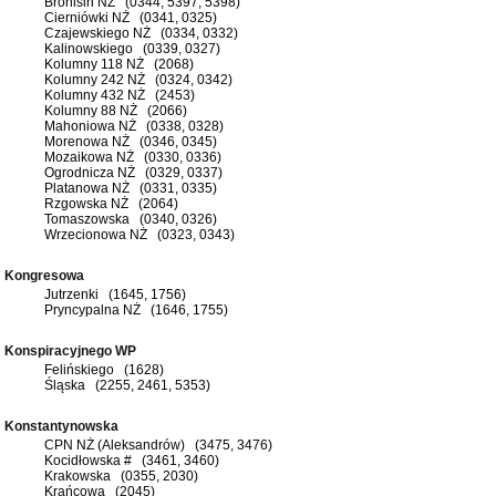
Bronisin NŻ (0344, 5397, 5398)
Cierniówki NŻ (0341, 0325)
Czajewskiego NŻ (0334, 0332)
Kalinowskiego (0339, 0327)
Kolumny 118 NŻ (2068)
Kolumny 242 NŻ (0324, 0342)
Kolumny 432 NŻ (2453)
Kolumny 88 NŻ (2066)
Mahoniowa NŻ (0338, 0328)
Morenowa NŻ (0346, 0345)
Mozaikowa NŻ (0330, 0336)
Ogrodnicza NŻ (0329, 0337)
Platanowa NŻ (0331, 0335)
Rzgowska NŻ (2064)
Tomaszowska (0340, 0326)
Wrzecionowa NŻ (0323, 0343)
Kongresowa
Jutrzenki (1645, 1756)
Pryncypalna NŻ (1646, 1755)
Konspiracyjnego WP
Felińskiego (1628)
Śląska (2255, 2461, 5353)
Konstantynowska
CPN NŻ (Aleksandrów) (3475, 3476)
Kocidłowska # (3461, 3460)
Krakowska (0355, 2030)
Krańcowa (2045)