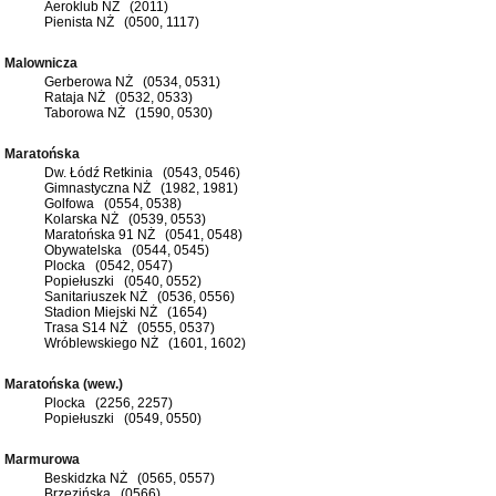
Aeroklub NŻ (2011)
Pienista NŻ (0500, 1117)
Malownicza
Gerberowa NŻ (0534, 0531)
Rataja NŻ (0532, 0533)
Taborowa NŻ (1590, 0530)
Maratońska
Dw. Łódź Retkinia (0543, 0546)
Gimnastyczna NŻ (1982, 1981)
Golfowa (0554, 0538)
Kolarska NŻ (0539, 0553)
Maratońska 91 NŻ (0541, 0548)
Obywatelska (0544, 0545)
Plocka (0542, 0547)
Popiełuszki (0540, 0552)
Sanitariuszek NŻ (0536, 0556)
Stadion Miejski NŻ (1654)
Trasa S14 NŻ (0555, 0537)
Wróblewskiego NŻ (1601, 1602)
Maratońska (wew.)
Plocka (2256, 2257)
Popiełuszki (0549, 0550)
Marmurowa
Beskidzka NŻ (0565, 0557)
Brzezińska (0566)