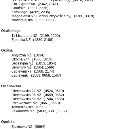
Cm. Ogrodowa (2342, 2341)
Gdańska (2237, 2238)
Karskiego (4265, 2235)
Magdalenki NŻ (Bedoń Przykościelny) (3380, 3379)
Nowomiejska (0656, 0657)
Okulickiego
11 Listopada NŻ (2199, 2200)
Zgierska NŻ (1880, 2188)
Okólna
Antyczna NŻ (1834)
Okólna 244 (1860, 1859)
Secesyjna NŻ (1853, 1854)
Serwituty NŻ (1564, 1566)
Łagiewnicka (1568, 2174)
Łagiewniki (1563, 0658, 1567)
Olechowska
Olechowska 22 NŻ (0524, 0529)
Olechowska 36 NŻ (0659, 0662)
Olechowska 56 NŻ (1584, 1585)
Przewozowa NŻ (0661, 0660)
Tomaszowska (0663)
Zakładowa NŻ (5832, 5381, 5382)
Opolska
Zjazdowa NŻ (0664)