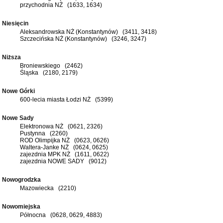
przychodnia NŻ (1633, 1634)
Niesięcin
Aleksandrowska NŻ (Konstantynów) (3411, 3418)
Szczecińska NŻ (Konstantynów) (3246, 3247)
Niższa
Broniewskiego (2462)
Śląska (2180, 2179)
Nowe Górki
600-lecia miasta Łodzi NŻ (5399)
Nowe Sady
Elektronowa NŻ (0621, 2326)
Pustynna (2260)
ROD Olimpijka NŻ (0623, 0626)
Waltera-Janke NŻ (0624, 0625)
zajezdnia MPK NŻ (1611, 0622)
zajezdnia NOWE SADY (9012)
Nowogrodzka
Mazowiecka (2210)
Nowomiejska
Północna (0628, 0629, 4883)