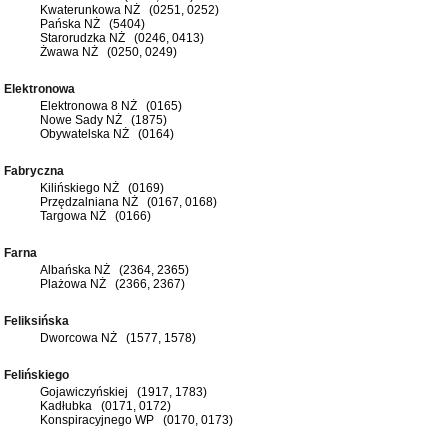
Kwaterunkowa NŻ (0251, 0252)
Pańska NŻ (5404)
Starorudzka NŻ (0246, 0413)
Żwawa NŻ (0250, 0249)
Elektronowa
Elektronowa 8 NŻ (0165)
Nowe Sady NŻ (1875)
Obywatelska NŻ (0164)
Fabryczna
Kilińskiego NŻ (0169)
Przędzalniana NŻ (0167, 0168)
Targowa NŻ (0166)
Farna
Albańska NŻ (2364, 2365)
Plażowa NŻ (2366, 2367)
Feliksińska
Dworcowa NŻ (1577, 1578)
Felińskiego
Gojawiczyńskiej (1917, 1783)
Kadłubka (0171, 0172)
Konspiracyjnego WP (0170, 0173)