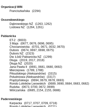
Organizacji WiN
Franciszkańska (2294)
Ossendowskiego
Dąbrowskiego NŻ (1263, 1262)
Lodowa NŻ (1264, 1261)
Pabianicka
ET-2 (9003)
3 Maja (0677, 0676, 0696, 0695)
Chocianowicka (0701, 0671, 0032, 0670)
Dubois (0674, 0697, 0698, 0675)
Dubois NŻ (2323)
Dw. Łódź Pabianicka NŻ (1299)
Długa (2019, 2017, 2018)
Długa NŻ (2020)
Jana Pawła II (0691, 0681, 0680, 0692)
Mierzejowa (1789, 1788)
Piłsudskiego (Aleksandrów) (3315)
Południowa (Aleksandrów) (3317)
Prądzyńskiego (0694, 0679, 0678, 0693)
Rondo Lotników Lwowskich (0689, 0690, 0684, 0683, 0682)
Rudzka (0673, 0700, 0672, 0699)
Wólczańska (0685, 2154, 2155, 0688)
Paderewskiego
Karpacka (0717, 0707, 0709, 0718)
Rondo Lotników Lwowskich (0721)