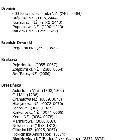
Bronisin
600-lecia miasta Łodzi NŻ (2405, 2404)
Brójecka NŻ (1186, 2444)
Konspiracji NŻ (2442, 2443)
Paprociowa NŻ (1190, 1243)
Wiskicka NŻ (1245, 1247)
Bronisin Dworski
Pogodna NŻ (3521, 3522)
Brukowa
Pojezierska (0055, 0057)
Zbąszyńska NŻ (2386, 0054)
Św. Teresy NŻ (0056)
Brzezińska
Autostrada A1 # (1803, 1802)
CH M1 (1786)
Granatowa NŻ (0069, 0073)
Hiacyntowa NŻ (0072, 0070)
Janosika (0065, 0077)
Karkonoska NŻ (0074, 0068)
Kerna NŻ (0064, 0078)
Marmurowa (0066, 0076)
Nowosolna (1973, 1813)
Olkuska NŻ (0075, 0067)
Rokicińska(Andrespol) (3374)
Sienkiewicza NŻ (Bedoń Przykościelny) (3376, 3375)