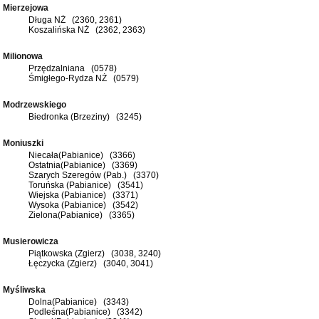
Mierzejowa
Długa NŻ (2360, 2361)
Koszalińska NŻ (2362, 2363)
Milionowa
Przędzalniana (0578)
Śmigłego-Rydza NŻ (0579)
Modrzewskiego
Biedronka (Brzeziny) (3245)
Moniuszki
Niecała(Pabianice) (3366)
Ostatnia(Pabianice) (3369)
Szarych Szeregów (Pab.) (3370)
Toruńska (Pabianice) (3541)
Wiejska (Pabianice) (3371)
Wysoka (Pabianice) (3542)
Zielona(Pabianice) (3365)
Musierowicza
Piątkowska (Zgierz) (3038, 3240)
Łęczycka (Zgierz) (3040, 3041)
Myśliwska
Dolna(Pabianice) (3343)
Podleśna(Pabianice) (3342)