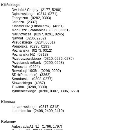
Kilińskiego
Dw. Łódź Chojny (2177, 5280)
Dąbrowskiego (0314, 0271)
Fabryczna (0282, 0303)
Jaracza (2337)
Klasztor NŻ (Lutomiersk) (4861)
Moniuszki (Pabianice) (3360, 3361)
Narutowicza (0297, 0291, 0245)
Nawrot (0286, 2202)
Piłsudskiego (0284, 0301)
Pomorska (0295, 0293)
Poznańska (0273, 0312)
Poznańska NŻ (0313)
Przybyszewskiego (0310, 0276, 0275)
Przystanek mBank (0290, 0298)
Północna (0294)
Rewolucji 1905r. (0296, 0292)
SDH(Pabianice) (3363)
Senatorska (0308, 0277)
Słowackiego (4967)
Tuwima (0288, 0300)
Tymienieckiego (0280, 0307, 0306, 0279)
Klonowa
Limanowskiego (0317, 0318)
Lutomierska (2408, 2409, 2410)
Kolumny
Autostrada A1 NŻ (1796, 1797)