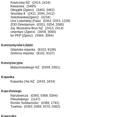
Krańcowa NŻ (2415, 2416)
Kwasowa (3485)
Okręglik (Zgierz) (3463, 3462)
Smulska # (2411, 2044, 2412)
Sokołowska(Zgierz) (3234)
Unii Lubelskiej (Fala) (0352, 0353, 1239)
ZOO Orientarium (0351, 0354, 2080)
Zaj. Muzealna Brus NŻ (2413, 2414)
cmentarz (Zgierz) (3059, 3060)
tor PKP (Zgierz) (3464, 3064)
Konstantynów Łódzki
Gdańska mijanka (9103, 9108)
Srebrna mijanka (9102, 9107)
Konstytucyjna
Małachowskiego NŻ (0359, 0361)
Kopanka
Kopanka 24a NŻ (3433, 3434)
Kopcińskiego
Narutowicza (0365, 0368, 0364)
Piłsudskiego (1147)
Rondo Solidarności (0366, 1791)
Tuwima (0363, 0369, 0370, 0362)
Kopernika