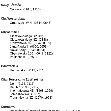
Nowy Józefów
Golfowa (1915, 1916)
Obr. Westerplatte
Organizacji WiN (0644, 0645)
Obywatelska
Cieszkowskiego (2349)
Cieszkowskiego NŻ (2348)
Elektronowa NŻ (0647, 0655)
Jana Pawła II (0650, 0653)
Nowe Sady (0649, 0654)
Obywatelska 106 (0648, 2122)
Politechniki (0651)
Odnowiciela
Hetmańska (2113, 2114)
Ofiar Terroryzmu 11 Września
Dell (2115, 2116)
Dell NŻ (1980, 2117)
Informatyczna NŻ (1968, 1969)
Tomaszowska (1967)
Transmisyjna NŻ (1970, 1971)
Ogrodowa
Brzezińska NŻ (Bedoń Przykościelny) (3378, 3377)