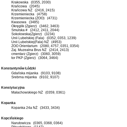
Krakowska (0355, 2030)
Krańcowa (2045)
Krańcowa NŻ (2416, 2415)
Krzemieniecka (4758)
Krzemieniecka (ZOO) (4731)
Kwasowa (3485)
Okręglik (Zgierz) (3462, 3463)
Smulska # (2412, 2411, 2044)
Sokołowska(Zgierz) (3234)
Unii Lubelskiej (Fala) (0352, 0353, 1239)
Unii Lubelskiej(Fala) NŻ (4953)
ZOO Orientarium (2080, 4757, 0351, 0354)
Zaj. Muzealna Brus NŻ (2414, 2413)
cmentarz (Zgierz) (3060, 3059)
tor PKP (Zgierz) (3064, 3464)
Konstantynów Łódzki
Gdańska mijanka (9103, 9108)
Srebrna mijanka (9102, 9107)
Konstytucyjna
Małachowskiego NŻ (0359, 0361)
Kopanka
Kopanka 24a NŻ (3433, 3434)
Kopcińskiego
Narutowicza (0365, 0368, 0364)
Piłsudskiego (1147)