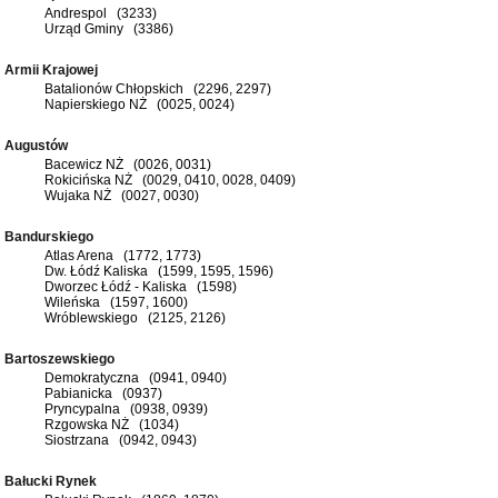
Andrespol (3233)
Urząd Gminy (3386)
Armii Krajowej
Batalionów Chłopskich (2296, 2297)
Napierskiego NŻ (0025, 0024)
Augustów
Bacewicz NŻ (0026, 0031)
Rokicińska NŻ (0029, 0410, 0028, 0409)
Wujaka NŻ (0027, 0030)
Bandurskiego
Atlas Arena (1772, 1773)
Dw. Łódź Kaliska (1599, 1595, 1596)
Dworzec Łódź - Kaliska (1598)
Wileńska (1597, 1600)
Wróblewskiego (2125, 2126)
Bartoszewskiego
Demokratyczna (0941, 0940)
Pabianicka (0937)
Pryncypalna (0938, 0939)
Rzgowska NŻ (1034)
Siostrzana (0942, 0943)
Bałucki Rynek