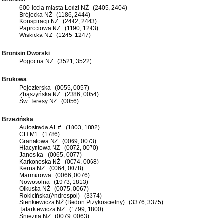
600-lecia miasta Łodzi NŻ (2405, 2404)
Brójecka NŻ (1186, 2444)
Konspiracji NŻ (2442, 2443)
Paprociowa NŻ (1190, 1243)
Wiskicka NŻ (1245, 1247)
Bronisin Dworski
Pogodna NŻ (3521, 3522)
Brukowa
Pojezierska (0055, 0057)
Zbąszyńska NŻ (2386, 0054)
Św. Teresy NŻ (0056)
Brzezińska
Autostrada A1 # (1803, 1802)
CH M1 (1786)
Granatowa NŻ (0069, 0073)
Hiacyntowa NŻ (0072, 0070)
Janosika (0065, 0077)
Karkonoska NŻ (0074, 0068)
Kerna NŻ (0064, 0078)
Marmurowa (0066, 0076)
Nowosolna (1973, 1813)
Olkuska NŻ (0075, 0067)
Rokicińska(Andrespol) (3374)
Sienkiewicza NŻ (Bedoń Przykościelny) (3376, 3375)
Tatarkiewicza NŻ (1799, 1800)
Śnieżna NŻ (0079, 0063)