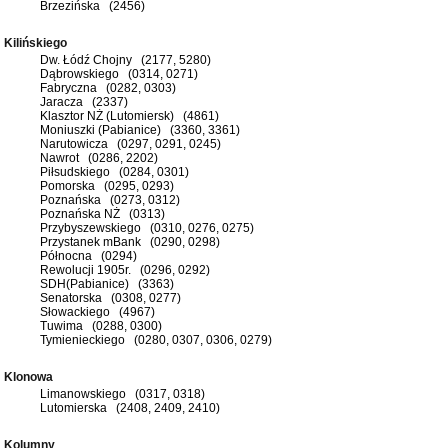
Brzezińska (2456)
Kilińskiego
Dw. Łódź Chojny (2177, 5280)
Dąbrowskiego (0314, 0271)
Fabryczna (0282, 0303)
Jaracza (2337)
Klasztor NŻ (Lutomiersk) (4861)
Moniuszki (Pabianice) (3360, 3361)
Narutowicza (0297, 0291, 0245)
Nawrot (0286, 2202)
Piłsudskiego (0284, 0301)
Pomorska (0295, 0293)
Poznańska (0273, 0312)
Poznańska NŻ (0313)
Przybyszewskiego (0310, 0276, 0275)
Przystanek mBank (0290, 0298)
Północna (0294)
Rewolucji 1905r. (0296, 0292)
SDH(Pabianice) (3363)
Senatorska (0308, 0277)
Słowackiego (4967)
Tuwima (0288, 0300)
Tymienieckiego (0280, 0307, 0306, 0279)
Klonowa
Limanowskiego (0317, 0318)
Lutomierska (2408, 2409, 2410)
Kolumny