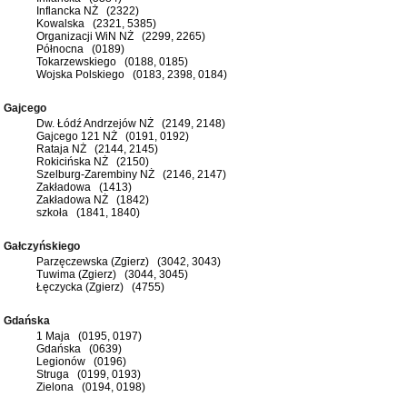
Inflancka NŻ (2322)
Kowalska (2321, 5385)
Organizacji WiN NŻ (2299, 2265)
Północna (0189)
Tokarzewskiego (0188, 0185)
Wojska Polskiego (0183, 2398, 0184)
Gajcego
Dw. Łódź Andrzejów NŻ (2149, 2148)
Gajcego 121 NŻ (0191, 0192)
Rataja NŻ (2144, 2145)
Rokicińska NŻ (2150)
Szelburg-Zarembiny NŻ (2146, 2147)
Zakładowa (1413)
Zakładowa NŻ (1842)
szkoła (1841, 1840)
Gałczyńskiego
Parzęczewska (Zgierz) (3042, 3043)
Tuwima (Zgierz) (3044, 3045)
Łęczycka (Zgierz) (4755)
Gdańska
1 Maja (0195, 0197)
Gdańska (0639)
Legionów (0196)
Struga (0199, 0193)
Zielona (0194, 0198)