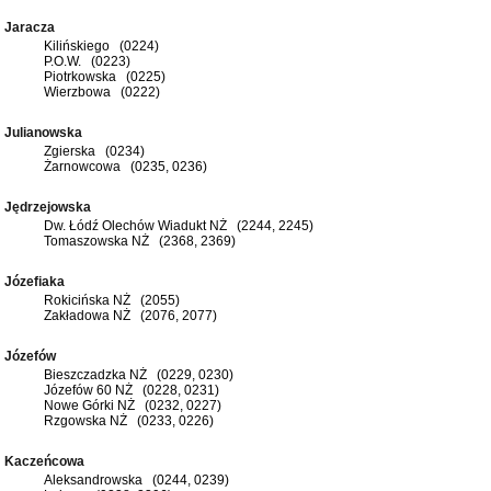
Jaracza
Kilińskiego (0224)
P.O.W. (0223)
Piotrkowska (0225)
Wierzbowa (0222)
Julianowska
Zgierska (0234)
Żarnowcowa (0235, 0236)
Jędrzejowska
Dw. Łódź Olechów Wiadukt NŻ (2244, 2245)
Tomaszowska NŻ (2368, 2369)
Józefiaka
Rokicińska NŻ (2055)
Zakładowa NŻ (2076, 2077)
Józefów
Bieszczadzka NŻ (0229, 0230)
Józefów 60 NŻ (0228, 0231)
Nowe Górki NŻ (0232, 0227)
Rzgowska NŻ (0233, 0226)
Kaczeńcowa
Aleksandrowska (0244, 0239)