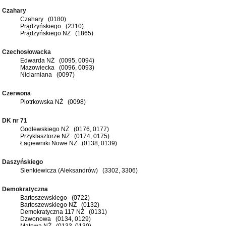
Czahary
Czahary (0180)
Prądzyńskiego (2310)
Prądzyńskiego NŻ (1865)
Czechosłowacka
Edwarda NŻ (0095, 0094)
Mazowiecka (0096, 0093)
Niciarniana (0097)
Czerwona
Piotrkowska NŻ (0098)
DK nr 71
Godlewskiego NŻ (0176, 0177)
Przyklasztorze NŻ (0174, 0175)
Łagiewniki Nowe NŻ (0138, 0139)
Daszyńskiego
Sienkiewicza (Aleksandrów) (3302, 3306)
Demokratyczna
Bartoszewskiego (0722)
Bartoszewskiego NŻ (0132)
Demokratyczna 117 NŻ (0131)
Dzwonowa (0134, 0129)
Matowa NŻ (0133, 0130)