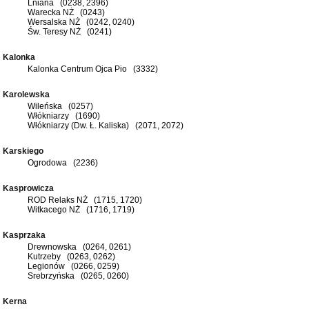
Lniana (0238, 2396)
Warecka NŻ (0243)
Wersalska NŻ (0242, 0240)
Św. Teresy NŻ (0241)
Kalonka
Kalonka Centrum Ojca Pio (3332)
Karolewska
Wileńska (0257)
Włókniarzy (1690)
Włókniarzy (Dw. Ł. Kaliska) (2071, 2072)
Karskiego
Ogrodowa (2236)
Kasprowicza
ROD Relaks NŻ (1715, 1720)
Witkacego NŻ (1716, 1719)
Kasprzaka
Drewnowska (0264, 0261)
Kutrzeby (0263, 0262)
Legionów (0266, 0259)
Srebrzyńska (0265, 0260)
Kerna