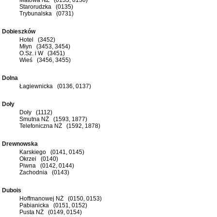
Starorudzka (0135)
Trybunalska (0731)
Dobieszków
Hotel (3452)
Młyn (3453, 3454)
O.Sz. i W (3451)
Wieś (3456, 3455)
Dolna
Łagiewnicka (0136, 0137)
Doły
Doły (1112)
Smutna NŻ (1593, 1877)
Telefoniczna NŻ (1592, 1878)
Drewnowska
Karskiego (0141, 0145)
Okrzei (0140)
Piwna (0142, 0144)
Zachodnia (0143)
Dubois
Hoffmanowej NŻ (0150, 0153)
Pabianicka (0151, 0152)
Pusta NŻ (0149, 0154)