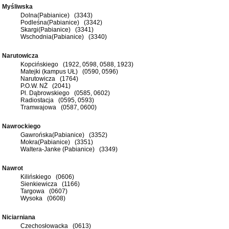
Myśliwska
Dolna(Pabianice) (3343)
Podleśna(Pabianice) (3342)
Skargi(Pabianice) (3341)
Wschodnia(Pabianice) (3340)
Narutowicza
Kopcińskiego (1922, 0598, 0588, 1923)
Matejki (kampus UŁ) (0590, 0596)
Narutowicza (1764)
P.O.W. NŻ (2041)
Pl. Dąbrowskiego (0585, 0602)
Radiostacja (0595, 0593)
Tramwajowa (0587, 0600)
Nawrockiego
Gawrońska(Pabianice) (3352)
Mokra(Pabianice) (3351)
Waltera-Janke (Pabianice) (3349)
Nawrot
Kilińskiego (0606)
Sienkiewicza (1166)
Targowa (0607)
Wysoka (0608)
Niciarniana
Czechosłowacka (0613)