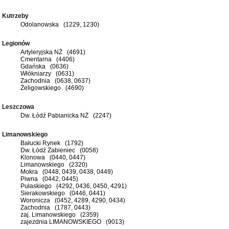
Kutrzeby
Odolanowska (1229, 1230)
Legionów
Artyleryjska NŻ (4691)
Cmentarna (4406)
Gdańska (0636)
Włókniarzy (0631)
Zachodnia (0638, 0637)
Żeligowskiego (4690)
Leszczowa
Dw. Łódź Pabianicka NŻ (2247)
Limanowskiego
Bałucki Rynek (1792)
Dw. Łódź Żabieniec (0058)
Klonowa (0440, 0447)
Limanowskiego (2320)
Mokra (0448, 0439, 0438, 0449)
Piwna (0442, 0445)
Pułaskiego (4292, 0436, 0450, 4291)
Sierakowskiego (0446, 0441)
Woronicza (0452, 4289, 4290, 0434)
Zachodnia (1787, 0443)
zaj. Limanowskiego (2359)
zajezdnia LIMANOWSKIEGO (9013)