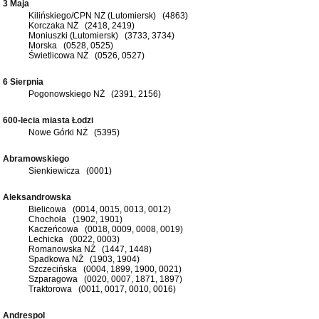
3 Maja
Kilińskiego/CPN NŻ (Lutomiersk) (4863)
Korczaka NŻ (2418, 2419)
Moniuszki (Lutomiersk) (3733, 3734)
Morska (0528, 0525)
Świetlicowa NŻ (0526, 0527)
6 Sierpnia
Pogonowskiego NŻ (2391, 2156)
600-lecia miasta Łodzi
Nowe Górki NŻ (5395)
Abramowskiego
Sienkiewicza (0001)
Aleksandrowska
Bielicowa (0014, 0015, 0013, 0012)
Chochoła (1902, 1901)
Kaczeńcowa (0018, 0009, 0008, 0019)
Lechicka (0022, 0003)
Romanowska NŻ (1447, 1448)
Spadkowa NŻ (1903, 1904)
Szczecińska (0004, 1899, 1900, 0021)
Szparagowa (0020, 0007, 1871, 1897)
Traktorowa (0011, 0017, 0010, 0016)
Andrespol