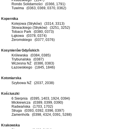
Rondo Solidarności (0366, 1791)
Tuwima (0363, 0369, 0370, 0362)
Kopernika
Kolejowa (Stryków) (3314, 3313)
Słowackiego (Stryków) (3251, 3252)
Tobaco Park (0380, 0373)
Łąkowa (0378, 0374)
Żeromskiego (0377, 0376)
Kosynierów Gdyńskich
Królewska (0384, 0385)
Trybunalska (0387)
Wczesna NŻ (0386, 0383)
Łazowskiego (1845, 1846)
Kotoniarska
Szybowa NŻ (2037, 2038)
Kościuszki
6 Sierpnia (0395, 1403, 1924, 0394)
Mickiewicza (0389, 0399, 0390)
Radwańska (1703, 1702)
Struga (0393, 0392, 0396, 0397)
Zamenhofa (0398, 4324, 0391, 5288)
Krakowska