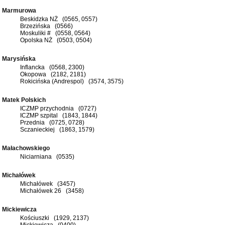
Marmurowa
Beskidzka NŻ (0565, 0557)
Brzezińska (0566)
Moskuliki # (0558, 0564)
Opolska NŻ (0503, 0504)
Marysińska
Inflancka (0568, 2300)
Okopowa (2182, 2181)
Rokicińska (Andrespol) (3574, 3575)
Matek Polskich
ICZMP przychodnia (0727)
ICZMP szpital (1843, 1844)
Przednia (0725, 0728)
Sczanieckiej (1863, 1579)
Małachowskiego
Niciarniana (0535)
Michałówek
Michałówek (3457)
Michałówek 26 (3458)
Mickiewicza
Kościuszki (1929, 2137)
Mickiewicza (0400)