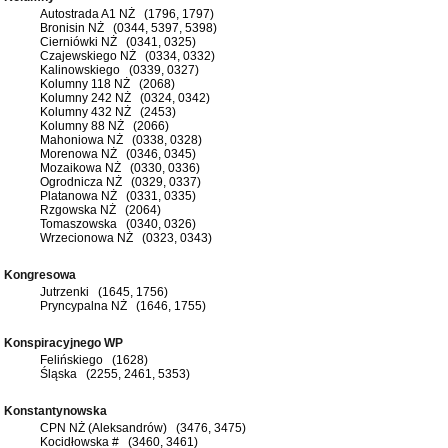
Autostrada A1 NŻ (1796, 1797)
Bronisin NŻ (0344, 5397, 5398)
Cierniówki NŻ (0341, 0325)
Czajewskiego NŻ (0334, 0332)
Kalinowskiego (0339, 0327)
Kolumny 118 NŻ (2068)
Kolumny 242 NŻ (0324, 0342)
Kolumny 432 NŻ (2453)
Kolumny 88 NŻ (2066)
Mahoniowa NŻ (0338, 0328)
Morenowa NŻ (0346, 0345)
Mozaikowa NŻ (0330, 0336)
Ogrodnicza NŻ (0329, 0337)
Platanowa NŻ (0331, 0335)
Rzgowska NŻ (2064)
Tomaszowska (0340, 0326)
Wrzecionowa NŻ (0323, 0343)
Kongresowa
Jutrzenki (1645, 1756)
Pryncypalna NŻ (1646, 1755)
Konspiracyjnego WP
Felińskiego (1628)
Śląska (2255, 2461, 5353)
Konstantynowska
CPN NŻ (Aleksandrów) (3476, 3475)
Kocidłowska # (3460, 3461)