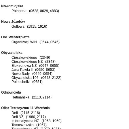
Nowomiejska
Północna (0628, 0629, 4883)
Nowy Józefów
Golfowa (1915, 1916)
Obr. Westerplatte
Organizacji WiN (0644, 0645)
Obywatelska
Cieszkowskiego (2349)
Cieszkowskiego NŻ (2348)
Elektronowa NŻ (0647, 0655)
Jana Pawła II (0650, 0653)
Nowe Sady (0649, 0654)
Obywatelska 106 (0648, 2122)
Politechniki (0651)
Odnowiciela
Hetmańska (2113, 2114)
Ofiar Terroryzmu 11 Września
Dell (2115, 2116)
Dell NŻ (1980, 2117)
Informatyczna NŻ (1968, 1969)
Tomaszowska (1967)
Transmisyjna NŻ (1970, 1971)