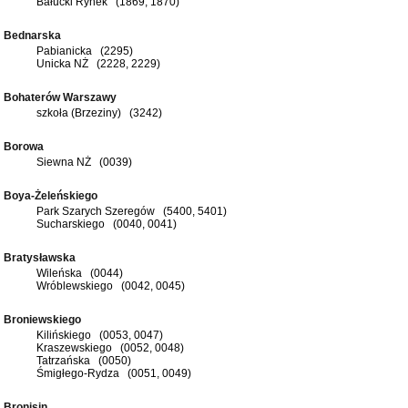
Bałucki Rynek (1869, 1870)
Bednarska
Pabianicka (2295)
Unicka NŻ (2228, 2229)
Bohaterów Warszawy
szkoła (Brzeziny) (3242)
Borowa
Siewna NŻ (0039)
Boya-Żeleńskiego
Park Szarych Szeregów (5400, 5401)
Sucharskiego (0040, 0041)
Bratysławska
Wileńska (0044)
Wróblewskiego (0042, 0045)
Broniewskiego
Kilińskiego (0053, 0047)
Kraszewskiego (0052, 0048)
Tatrzańska (0050)
Śmigłego-Rydza (0051, 0049)
Bronisin