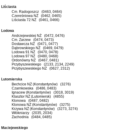
Liściasta
Cm. Radogoszcz (0463, 0464)
Czereśniowa NŻ (0462, 0465)
Liściasta 72 NŻ (0461, 0466)
Lodowa
Andrzejewskiej NŻ (0472, 0476)
Cm. Zarzew (0474, 0473)
Dostawcza NŻ (0471, 0477)
Dąbrowskiego NŻ (0469, 0479)
Lodowa 91 NŻ (0470, 0478)
Lodowa 97 NŻ (0480, 0468)
Ordonówny NŻ (0467, 0481)
Przybyszewskiego (2133, 2134, 2249)
Przybyszewskiego NŻ (0627, 2312)
Lutomierska
Bechcice NŻ (Konstantynów) (3276)
Czarnkowska (0486, 0483)
Ignacew (Konstantynów) (3018, 3019)
Klasztor NŻ (Lutomiersk) (4855)
Klonowa (0487, 0482)
Klonowa NŻ (Konstantynów) (3275)
Krzywa NŻ (Konstantynów) (3273, 3274)
Włókniarzy (2035, 2034)
Zachodnia (0484, 0485)
Maciejewskiego