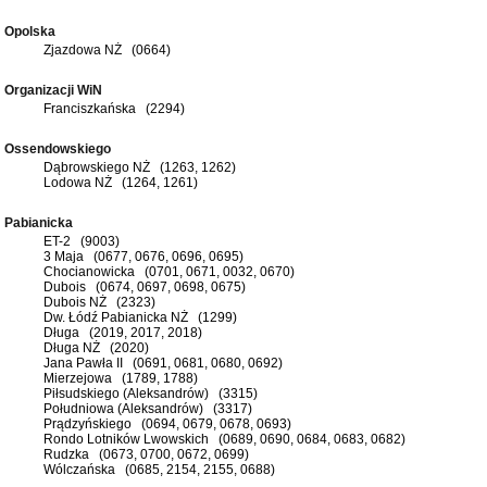
Opolska
Zjazdowa NŻ (0664)
Organizacji WiN
Franciszkańska (2294)
Ossendowskiego
Dąbrowskiego NŻ (1263, 1262)
Lodowa NŻ (1264, 1261)
Pabianicka
ET-2 (9003)
3 Maja (0677, 0676, 0696, 0695)
Chocianowicka (0701, 0671, 0032, 0670)
Dubois (0674, 0697, 0698, 0675)
Dubois NŻ (2323)
Dw. Łódź Pabianicka NŻ (1299)
Długa (2019, 2017, 2018)
Długa NŻ (2020)
Jana Pawła II (0691, 0681, 0680, 0692)
Mierzejowa (1789, 1788)
Piłsudskiego (Aleksandrów) (3315)
Południowa (Aleksandrów) (3317)
Prądzyńskiego (0694, 0679, 0678, 0693)
Rondo Lotników Lwowskich (0689, 0690, 0684, 0683, 0682)
Rudzka (0673, 0700, 0672, 0699)
Wólczańska (0685, 2154, 2155, 0688)