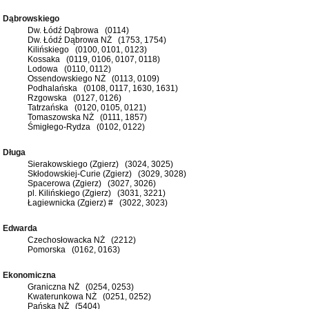
Dąbrowskiego
Dw. Łódź Dąbrowa (0114)
Dw. Łódź Dąbrowa NŻ (1753, 1754)
Kilińskiego (0100, 0101, 0123)
Kossaka (0119, 0106, 0107, 0118)
Lodowa (0110, 0112)
Ossendowskiego NŻ (0113, 0109)
Podhalańska (0108, 0117, 1630, 1631)
Rzgowska (0127, 0126)
Tatrzańska (0120, 0105, 0121)
Tomaszowska NŻ (0111, 1857)
Śmigłego-Rydza (0102, 0122)
Długa
Sierakowskiego (Zgierz) (3024, 3025)
Skłodowskiej-Curie (Zgierz) (3029, 3028)
Spacerowa (Zgierz) (3027, 3026)
pl. Kilińskiego (Zgierz) (3031, 3221)
Łagiewnicka (Zgierz) # (3022, 3023)
Edwarda
Czechosłowacka NŻ (2212)
Pomorska (0162, 0163)
Ekonomiczna
Graniczna NŻ (0254, 0253)
Kwaterunkowa NŻ (0251, 0252)
Pańska NŻ (5404)