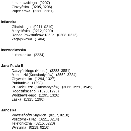
Limanowskiego (0207)
Olsztyńska (0205, 0206)
Pojezierska (2280, 2281)
Inflancka
Gibalskiego (0211, 0210)
Marysińska (0212, 0209)
Rondo Powstańców 1863r. (0208, 0213)
Zagajnikowa (1404)
Inowrocławska
Lutomierska (2234)
Jana Pawła II
Daszyńskiego (Konst.) (3283, 3551)
Moniuszki (Konstantynów) (3552, 3284)
Obywatelska (1294, 1327)
Pabianicka (1298)
Pl. Kościuszki (Konstantynów) (3066, 3550, 3549)
Rogozińskiego (1328, 1293)
Wróblewskiego (1295, 1326)
Łaska (1325, 1296)
Janosika
Powstańców Śląskich (0217, 0218)
Pszczyńska NŻ (0221, 0214)
Telefoniczna (0215, 0220)
Wyżynna (0219, 0216)