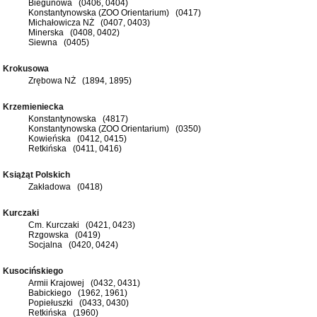
Biegunowa (0406, 0404)
Konstantynowska (ZOO Orientarium) (0417)
Michałowicza NŻ (0407, 0403)
Minerska (0408, 0402)
Siewna (0405)
Krokusowa
Zrębowa NŻ (1894, 1895)
Krzemieniecka
Konstantynowska (4817)
Konstantynowska (ZOO Orientarium) (0350)
Kowieńska (0412, 0415)
Retkińska (0411, 0416)
Książąt Polskich
Zakładowa (0418)
Kurczaki
Cm. Kurczaki (0421, 0423)
Rzgowska (0419)
Socjalna (0420, 0424)
Kusocińskiego
Armii Krajowej (0432, 0431)
Babickiego (1962, 1961)
Popiełuszki (0433, 0430)
Retkińska (1960)