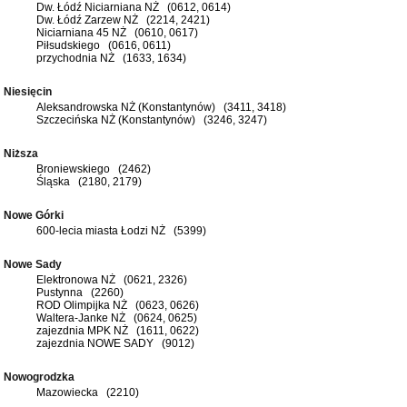
Dw. Łódź Niciarniana NŻ (0612, 0614)
Dw. Łódź Zarzew NŻ (2214, 2421)
Niciarniana 45 NŻ (0610, 0617)
Piłsudskiego (0616, 0611)
przychodnia NŻ (1633, 1634)
Niesięcin
Aleksandrowska NŻ (Konstantynów) (3411, 3418)
Szczecińska NŻ (Konstantynów) (3246, 3247)
Niższa
Broniewskiego (2462)
Śląska (2180, 2179)
Nowe Górki
600-lecia miasta Łodzi NŻ (5399)
Nowe Sady
Elektronowa NŻ (0621, 2326)
Pustynna (2260)
ROD Olimpijka NŻ (0623, 0626)
Waltera-Janke NŻ (0624, 0625)
zajezdnia MPK NŻ (1611, 0622)
zajezdnia NOWE SADY (9012)
Nowogrodzka
Mazowiecka (2210)