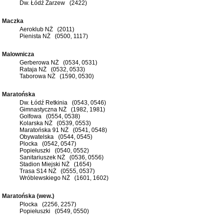
Dw. Łódź Zarzew (2422)
Maczka
Aeroklub NŻ (2011)
Pienista NŻ (0500, 1117)
Malownicza
Gerberowa NŻ (0534, 0531)
Rataja NŻ (0532, 0533)
Taborowa NŻ (1590, 0530)
Maratońska
Dw. Łódź Retkinia (0543, 0546)
Gimnastyczna NŻ (1982, 1981)
Golfowa (0554, 0538)
Kolarska NŻ (0539, 0553)
Maratońska 91 NŻ (0541, 0548)
Obywatelska (0544, 0545)
Plocka (0542, 0547)
Popiełuszki (0540, 0552)
Sanitariuszek NŻ (0536, 0556)
Stadion Miejski NŻ (1654)
Trasa S14 NŻ (0555, 0537)
Wróblewskiego NŻ (1601, 1602)
Maratońska (wew.)
Plocka (2256, 2257)
Popiełuszki (0549, 0550)