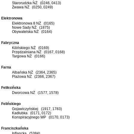
Starorudzka NŻ (0246, 0413)
Żwawa NŻ (0250, 0249)
Elektronowa
Elektronowa 8 NŻ (0165)
Nowe Sady NŻ (1875)
Obywatelska NŻ (0164)
Fabryczna
Kilińskiego NŻ (0169)
Przędzalniana NŻ (0167, 0168)
Targowa NŻ (0166)
Farna
Albańska NŻ (2364, 2365)
Plażowa NŻ (2366, 2367)
Feliksińska
Dworcowa NŻ (1577, 1578)
Felińskiego
Gojawiczyńskiej (1917, 1783)
Kadłubka (0171, 0172)
Konspiracyjnego WP (0170, 0173)
Franciszkańska
Inflancka (5384)