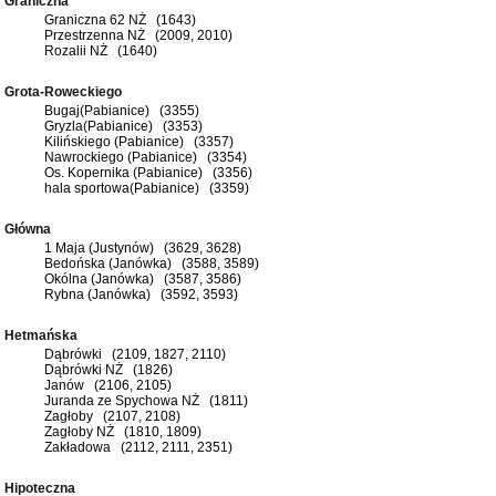
Graniczna
Graniczna 62 NŻ (1643)
Przestrzenna NŻ (2009, 2010)
Rozalii NŻ (1640)
Grota-Roweckiego
Bugaj(Pabianice) (3355)
Gryzla(Pabianice) (3353)
Kilińskiego (Pabianice) (3357)
Nawrockiego (Pabianice) (3354)
Os. Kopernika (Pabianice) (3356)
hala sportowa(Pabianice) (3359)
Główna
1 Maja (Justynów) (3629, 3628)
Bedońska (Janówka) (3588, 3589)
Okólna (Janówka) (3587, 3586)
Rybna (Janówka) (3592, 3593)
Hetmańska
Dąbrówki (2109, 1827, 2110)
Dąbrówki NŻ (1826)
Janów (2106, 2105)
Juranda ze Spychowa NŻ (1811)
Zagłoby (2107, 2108)
Zagłoby NŻ (1810, 1809)
Zakładowa (2112, 2111, 2351)
Hipoteczna