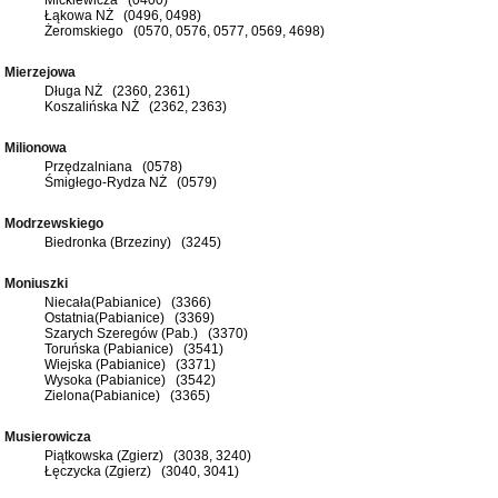
Łąkowa NŻ (0496, 0498)
Żeromskiego (0570, 0576, 0577, 0569, 4698)
Mierzejowa
Długa NŻ (2360, 2361)
Koszalińska NŻ (2362, 2363)
Milionowa
Przędzalniana (0578)
Śmigłego-Rydza NŻ (0579)
Modrzewskiego
Biedronka (Brzeziny) (3245)
Moniuszki
Niecała(Pabianice) (3366)
Ostatnia(Pabianice) (3369)
Szarych Szeregów (Pab.) (3370)
Toruńska (Pabianice) (3541)
Wiejska (Pabianice) (3371)
Wysoka (Pabianice) (3542)
Zielona(Pabianice) (3365)
Musierowicza
Piątkowska (Zgierz) (3038, 3240)
Łęczycka (Zgierz) (3040, 3041)