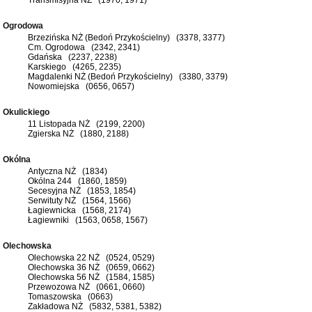
Ogrodowa
Brzezińska NŻ (Bedoń Przykościelny) (3378, 3377)
Cm. Ogrodowa (2342, 2341)
Gdańska (2237, 2238)
Karskiego (4265, 2235)
Magdalenki NŻ (Bedoń Przykościelny) (3380, 3379)
Nowomiejska (0656, 0657)
Okulickiego
11 Listopada NŻ (2199, 2200)
Zgierska NŻ (1880, 2188)
Okólna
Antyczna NŻ (1834)
Okólna 244 (1860, 1859)
Secesyjna NŻ (1853, 1854)
Serwituty NŻ (1564, 1566)
Łagiewnicka (1568, 2174)
Łagiewniki (1563, 0658, 1567)
Olechowska
Olechowska 22 NŻ (0524, 0529)
Olechowska 36 NŻ (0659, 0662)
Olechowska 56 NŻ (1584, 1585)
Przewozowa NŻ (0661, 0660)
Tomaszowska (0663)
Zakładowa NŻ (5832, 5381, 5382)