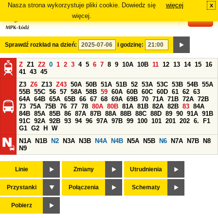
Nasza strona wykorzystuje pliki cookie. Dowiedz się
więcej
x
#
więcej.
Sprawdź rozkład na dzień:
i godzinę:
Z
Z1
Z2
0
1
2
3
4
5
6
7
8
9
10A
10B
11
12
13
14
15
16
41
43
45
Z3
Z6
Z13
Z43
50A
50B
51A
51B
52
53A
53C
53B
54B
55A
55B
55C
56
57
58A
58B
59
60A
60B
60C
60D
61
62
63
64A
64B
65A
65B
66
67
68
69A
69B
70
71A
71B
72A
72B
73
75A
75B
76
77
78
80A
80B
81A
81B
82A
82B
83
84A
84B
85A
85B
86
87A
87B
88A
88B
88C
88D
89
90
91A
91B
91C
92A
92B
93
94
96
97A
97B
99
100
101
201
202
6.
F1
G1
G2
H
W
N1A
N1B
N2
N3A
N3B
N4A
N4B
N5A
N5B
N6
N7A
N7B
N8
N9
Linie
Zmiany
Utrudnienia
Przystanki
Połączenia
Schematy
Pobierz