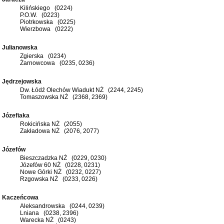
Kilińskiego (0224)
P.O.W. (0223)
Piotrkowska (0225)
Wierzbowa (0222)
Julianowska
Zgierska (0234)
Żarnowcowa (0235, 0236)
Jędrzejowska
Dw. Łódź Olechów Wiadukt NŻ (2244, 2245)
Tomaszowska NŻ (2368, 2369)
Józefiaka
Rokicińska NŻ (2055)
Zakładowa NŻ (2076, 2077)
Józefów
Bieszczadzka NŻ (0229, 0230)
Józefów 60 NŻ (0228, 0231)
Nowe Górki NŻ (0232, 0227)
Rzgowska NŻ (0233, 0226)
Kaczeńcowa
Aleksandrowska (0244, 0239)
Lniana (0238, 2396)
Warecka NŻ (0243)