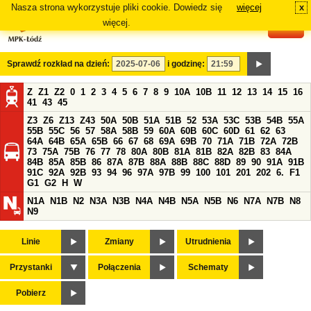
Nasza strona wykorzystuje pliki cookie. Dowiedz się
więcej
x
#
więcej.
Sprawdź rozkład na dzień:
i godzinę:
Z
Z1
Z2
0
1
2
3
4
5
6
7
8
9
10A
10B
11
12
13
14
15
16
41
43
45
Z3
Z6
Z13
Z43
50A
50B
51A
51B
52
53A
53C
53B
54B
55A
55B
55C
56
57
58A
58B
59
60A
60B
60C
60D
61
62
63
64A
64B
65A
65B
66
67
68
69A
69B
70
71A
71B
72A
72B
73
75A
75B
76
77
78
80A
80B
81A
81B
82A
82B
83
84A
84B
85A
85B
86
87A
87B
88A
88B
88C
88D
89
90
91A
91B
91C
92A
92B
93
94
96
97A
97B
99
100
101
201
202
6.
F1
G1
G2
H
W
N1A
N1B
N2
N3A
N3B
N4A
N4B
N5A
N5B
N6
N7A
N7B
N8
N9
Linie
Zmiany
Utrudnienia
Przystanki
Połączenia
Schematy
Pobierz