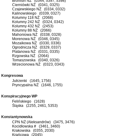
Bronisin NŻ (0344, 5397, 5398)
Cierniówki NŻ (0341, 0325)
Czajewskiego NŻ (0334, 0332)
Kalinowskiego (0339, 0327)
Kolumny 118 NŻ (2068)
Kolumny 242 NŻ (0324, 0342)
Kolumny 432 NŻ (2453)
Kolumny 88 NŻ (2066)
Mahoniowa NŻ (0338, 0328)
Morenowa NŻ (0346, 0345)
Mozaikowa NŻ (0330, 0336)
Ogrodnicza NŻ (0329, 0337)
Platanowa NŻ (0331, 0335)
Rzgowska NŻ (2064)
Tomaszowska (0340, 0326)
Wrzecionowa NŻ (0323, 0343)
Kongresowa
Jutrzenki (1645, 1756)
Pryncypalna NŻ (1646, 1755)
Konspiracyjnego WP
Felińskiego (1628)
Śląska (2255, 2461, 5353)
Konstantynowska
CPN NŻ (Aleksandrów) (3475, 3476)
Kocidłowska # (3461, 3460)
Krakowska (0355, 2030)
Krańcowa (2045)