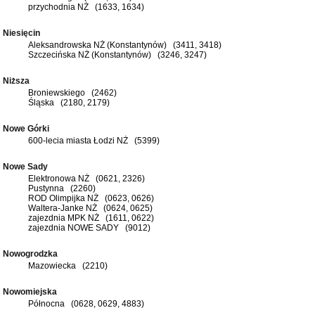
przychodnia NŻ (1633, 1634)
Niesięcin
Aleksandrowska NŻ (Konstantynów) (3411, 3418)
Szczecińska NŻ (Konstantynów) (3246, 3247)
Niższa
Broniewskiego (2462)
Śląska (2180, 2179)
Nowe Górki
600-lecia miasta Łodzi NŻ (5399)
Nowe Sady
Elektronowa NŻ (0621, 2326)
Pustynna (2260)
ROD Olimpijka NŻ (0623, 0626)
Waltera-Janke NŻ (0624, 0625)
zajezdnia MPK NŻ (1611, 0622)
zajezdnia NOWE SADY (9012)
Nowogrodzka
Mazowiecka (2210)
Nowomiejska
Północna (0628, 0629, 4883)