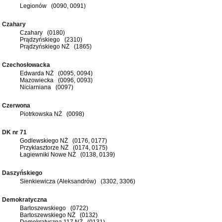
Legionów (0090, 0091)
Czahary
Czahary (0180)
Prądzyńskiego (2310)
Prądzyńskiego NŻ (1865)
Czechosłowacka
Edwarda NŻ (0095, 0094)
Mazowiecka (0096, 0093)
Niciarniana (0097)
Czerwona
Piotrkowska NŻ (0098)
DK nr 71
Godlewskiego NŻ (0176, 0177)
Przyklasztorze NŻ (0174, 0175)
Łagiewniki Nowe NŻ (0138, 0139)
Daszyńskiego
Sienkiewicza (Aleksandrów) (3302, 3306)
Demokratyczna
Bartoszewskiego (0722)
Bartoszewskiego NŻ (0132)
Demokratyczna 117 NŻ (0131)