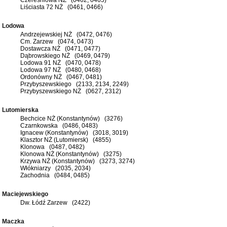
Liściasta 72 NŻ (0461, 0466)
Lodowa
Andrzejewskiej NŻ (0472, 0476)
Cm. Zarzew (0474, 0473)
Dostawcza NŻ (0471, 0477)
Dąbrowskiego NŻ (0469, 0479)
Lodowa 91 NŻ (0470, 0478)
Lodowa 97 NŻ (0480, 0468)
Ordonówny NŻ (0467, 0481)
Przybyszewskiego (2133, 2134, 2249)
Przybyszewskiego NŻ (0627, 2312)
Lutomierska
Bechcice NŻ (Konstantynów) (3276)
Czarnkowska (0486, 0483)
Ignacew (Konstantynów) (3018, 3019)
Klasztor NŻ (Lutomiersk) (4855)
Klonowa (0487, 0482)
Klonowa NŻ (Konstantynów) (3275)
Krzywa NŻ (Konstantynów) (3273, 3274)
Włókniarzy (2035, 2034)
Zachodnia (0484, 0485)
Maciejewskiego
Dw. Łódź Zarzew (2422)
Maczka