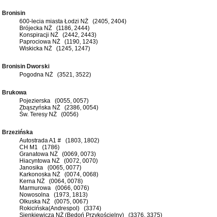
Bronisin
600-lecia miasta Łodzi NŻ (2405, 2404)
Brójecka NŻ (1186, 2444)
Konspiracji NŻ (2442, 2443)
Paprociowa NŻ (1190, 1243)
Wiskicka NŻ (1245, 1247)
Bronisin Dworski
Pogodna NŻ (3521, 3522)
Brukowa
Pojezierska (0055, 0057)
Zbąszyńska NŻ (2386, 0054)
Św. Teresy NŻ (0056)
Brzezińska
Autostrada A1 # (1803, 1802)
CH M1 (1786)
Granatowa NŻ (0069, 0073)
Hiacyntowa NŻ (0072, 0070)
Janosika (0065, 0077)
Karkonoska NŻ (0074, 0068)
Kerna NŻ (0064, 0078)
Marmurowa (0066, 0076)
Nowosolna (1973, 1813)
Olkuska NŻ (0075, 0067)
Rokicińska(Andrespol) (3374)
Sienkiewicza NŻ (Bedoń Przykościelny) (3376, 3375)