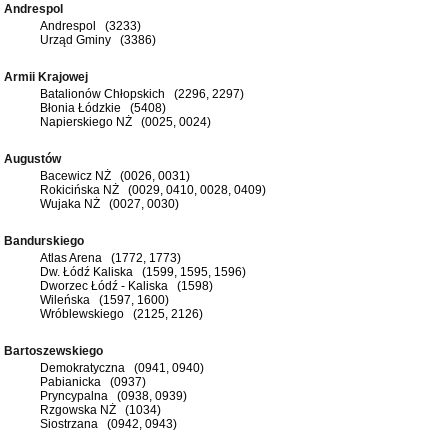
Andrespol
Andrespol (3233)
Urząd Gminy (3386)
Armii Krajowej
Batalionów Chłopskich (2296, 2297)
Błonia Łódzkie (5408)
Napierskiego NŻ (0025, 0024)
Augustów
Bacewicz NŻ (0026, 0031)
Rokicińska NŻ (0029, 0410, 0028, 0409)
Wujaka NŻ (0027, 0030)
Bandurskiego
Atlas Arena (1772, 1773)
Dw. Łódź Kaliska (1599, 1595, 1596)
Dworzec Łódź - Kaliska (1598)
Wileńska (1597, 1600)
Wróblewskiego (2125, 2126)
Bartoszewskiego
Demokratyczna (0941, 0940)
Pabianicka (0937)
Pryncypalna (0938, 0939)
Rzgowska NŻ (1034)
Siostrzana (0942, 0943)