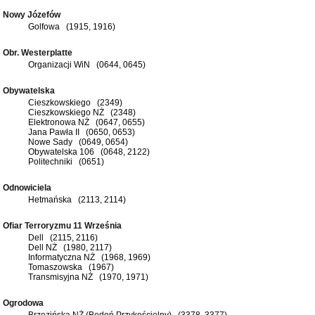
Nowy Józefów
Golfowa (1915, 1916)
Obr. Westerplatte
Organizacji WiN (0644, 0645)
Obywatelska
Cieszkowskiego (2349)
Cieszkowskiego NŻ (2348)
Elektronowa NŻ (0647, 0655)
Jana Pawła II (0650, 0653)
Nowe Sady (0649, 0654)
Obywatelska 106 (0648, 2122)
Politechniki (0651)
Odnowiciela
Hetmańska (2113, 2114)
Ofiar Terroryzmu 11 Września
Dell (2115, 2116)
Dell NŻ (1980, 2117)
Informatyczna NŻ (1968, 1969)
Tomaszowska (1967)
Transmisyjna NŻ (1970, 1971)
Ogrodowa
Brzezińska NŻ (Bedoń Przykościelny) (3378, 3377)