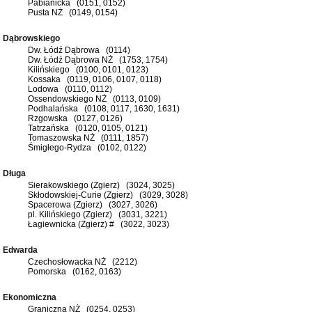
Pabianicka (0151, 0152)
Pusta NŻ (0149, 0154)
Dąbrowskiego
Dw. Łódź Dąbrowa (0114)
Dw. Łódź Dąbrowa NŻ (1753, 1754)
Kilińskiego (0100, 0101, 0123)
Kossaka (0119, 0106, 0107, 0118)
Lodowa (0110, 0112)
Ossendowskiego NŻ (0113, 0109)
Podhalańska (0108, 0117, 1630, 1631)
Rzgowska (0127, 0126)
Tatrzańska (0120, 0105, 0121)
Tomaszowska NŻ (0111, 1857)
Śmigłego-Rydza (0102, 0122)
Długa
Sierakowskiego (Zgierz) (3024, 3025)
Skłodowskiej-Curie (Zgierz) (3029, 3028)
Spacerowa (Zgierz) (3027, 3026)
pl. Kilińskiego (Zgierz) (3031, 3221)
Łagiewnicka (Zgierz) # (3022, 3023)
Edwarda
Czechosłowacka NŻ (2212)
Pomorska (0162, 0163)
Ekonomiczna
Graniczna NŻ (0254, 0253)