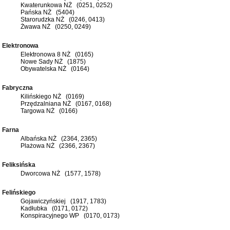
Kwaterunkowa NŻ (0251, 0252)
Pańska NŻ (5404)
Starorudzka NŻ (0246, 0413)
Żwawa NŻ (0250, 0249)
Elektronowa
Elektronowa 8 NŻ (0165)
Nowe Sady NŻ (1875)
Obywatelska NŻ (0164)
Fabryczna
Kilińskiego NŻ (0169)
Przędzalniana NŻ (0167, 0168)
Targowa NŻ (0166)
Farna
Albańska NŻ (2364, 2365)
Plażowa NŻ (2366, 2367)
Feliksińska
Dworcowa NŻ (1577, 1578)
Felińskiego
Gojawiczyńskiej (1917, 1783)
Kadłubka (0171, 0172)
Konspiracyjnego WP (0170, 0173)