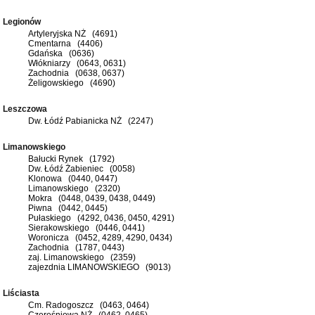
Legionów
Artyleryjska NŻ (4691)
Cmentarna (4406)
Gdańska (0636)
Włókniarzy (0643, 0631)
Zachodnia (0638, 0637)
Żeligowskiego (4690)
Leszczowa
Dw. Łódź Pabianicka NŻ (2247)
Limanowskiego
Bałucki Rynek (1792)
Dw. Łódź Żabieniec (0058)
Klonowa (0440, 0447)
Limanowskiego (2320)
Mokra (0448, 0439, 0438, 0449)
Piwna (0442, 0445)
Pułaskiego (4292, 0436, 0450, 4291)
Sierakowskiego (0446, 0441)
Woronicza (0452, 4289, 4290, 0434)
Zachodnia (1787, 0443)
zaj. Limanowskiego (2359)
zajezdnia LIMANOWSKIEGO (9013)
Liściasta
Cm. Radogoszcz (0463, 0464)
Czereśniowa NŻ (0462, 0465)