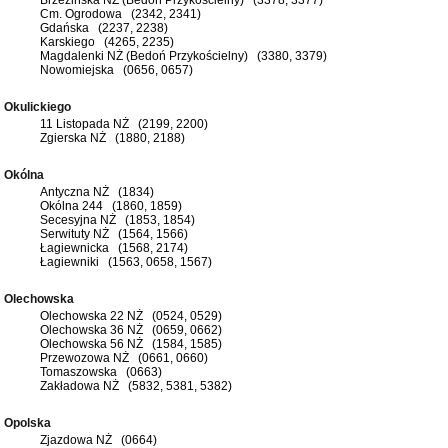
Cm. Ogrodowa (2342, 2341)
Gdańska (2237, 2238)
Karskiego (4265, 2235)
Magdalenki NŻ (Bedoń Przykościelny) (3380, 3379)
Nowomiejska (0656, 0657)
Okulickiego
11 Listopada NŻ (2199, 2200)
Zgierska NŻ (1880, 2188)
Okólna
Antyczna NŻ (1834)
Okólna 244 (1860, 1859)
Secesyjna NŻ (1853, 1854)
Serwituty NŻ (1564, 1566)
Łagiewnicka (1568, 2174)
Łagiewniki (1563, 0658, 1567)
Olechowska
Olechowska 22 NŻ (0524, 0529)
Olechowska 36 NŻ (0659, 0662)
Olechowska 56 NŻ (1584, 1585)
Przewozowa NŻ (0661, 0660)
Tomaszowska (0663)
Zakładowa NŻ (5832, 5381, 5382)
Opolska
Zjazdowa NŻ (0664)