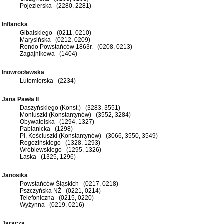
Pojezierska (2280, 2281)
Inflancka
Gibalskiego (0211, 0210)
Marysińska (0212, 0209)
Rondo Powstańców 1863r. (0208, 0213)
Zagajnikowa (1404)
Inowrocławska
Lutomierska (2234)
Jana Pawła II
Daszyńskiego (Konst.) (3283, 3551)
Moniuszki (Konstantynów) (3552, 3284)
Obywatelska (1294, 1327)
Pabianicka (1298)
Pl. Kościuszki (Konstantynów) (3066, 3550, 3549)
Rogozińskiego (1328, 1293)
Wróblewskiego (1295, 1326)
Łaska (1325, 1296)
Janosika
Powstańców Śląskich (0217, 0218)
Pszczyńska NŻ (0221, 0214)
Telefoniczna (0215, 0220)
Wyżynna (0219, 0216)
Jaracza