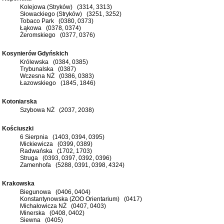
Kolejowa (Stryków) (3314, 3313)
Słowackiego (Stryków) (3251, 3252)
Tobaco Park (0380, 0373)
Łąkowa (0378, 0374)
Żeromskiego (0377, 0376)
Kosynierów Gdyńskich
Królewska (0384, 0385)
Trybunalska (0387)
Wczesna NŻ (0386, 0383)
Łazowskiego (1845, 1846)
Kotoniarska
Szybowa NŻ (2037, 2038)
Kościuszki
6 Sierpnia (1403, 0394, 0395)
Mickiewicza (0399, 0389)
Radwańska (1702, 1703)
Struga (0393, 0397, 0392, 0396)
Zamenhofa (5288, 0391, 0398, 4324)
Krakowska
Biegunowa (0406, 0404)
Konstantynowska (ZOO Orientarium) (0417)
Michałowicza NŻ (0407, 0403)
Minerska (0408, 0402)
Siewna (0405)