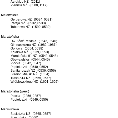
Aeroklub NŻ (2011)
Pienista NŻ (0500, 1117)
Malownicza
Gerberowa NŻ (0534, 0531)
Rataja NŻ (0532, 0533)
Taborowa NŻ (1590, 0530)
Maratońska
Dw. Łódź Retkinia (0543, 0546)
Gimnastyczna NŻ (1982, 1981)
Golfowa (0554, 0538)
Kolarska NŻ (0539, 0553)
Maratońska 91 NŻ (0541, 0548)
Obywatelska (0544, 0545)
Plocka (0542, 0547)
Popiełuszki (0540, 0552)
Sanitariuszek NŻ (0536, 0556)
Stadion Miejski NŻ (1654)
Trasa S14 NŻ (0555, 0537)
Wróblewskiego NŻ (1601, 1602)
Maratońska (wew.)
Plocka (2256, 2257)
Popiełuszki (0549, 0550)
Marmurowa
Beskidzka NŻ (0565, 0557)
Brzezińska (0566)