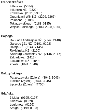
Franciszkańska
Inflancka (5384)
Inflancka NŻ (2322)
Kowalska (2321, 5385)
Organizacji WiN NŻ (2299, 2265)
Północna (0189)
Tokarzewskiego (0188, 0185)
Wojska Polskiego (0183, 2398, 0184)
Gajcego
Dw. Łódź Andrzejów NŻ (2149, 2148)
Gajcego 121 NŻ (0191, 0192)
Rataja NŻ (2144, 2145)
Rokicińska NŻ (2150)
Szelburg-Zarembiny NŻ (2146, 2147)
Zakładowa (1413)
Zakładowa NŻ (1842)
szkoła (1841, 1840)
Gałczyńskiego
Parzęczewska (Zgierz) (3042, 3043)
Tuwima (Zgierz) (3044, 3045)
Łęczycka (Zgierz) (4755)
Gdańska
1 Maja (0195, 0197)
Gdańska (0639)
Legionów (0196)
Struga (0199, 0193)