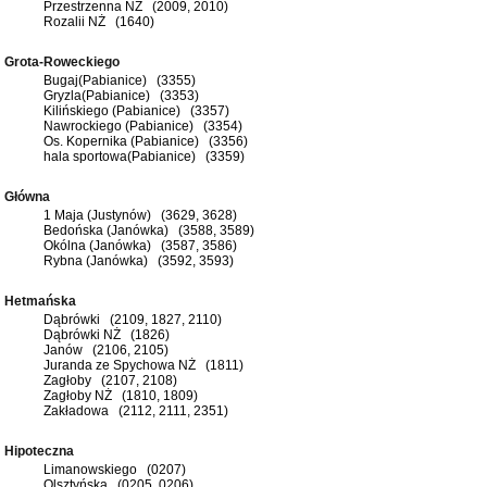
Przestrzenna NŻ (2009, 2010)
Rozalii NŻ (1640)
Grota-Roweckiego
Bugaj(Pabianice) (3355)
Gryzla(Pabianice) (3353)
Kilińskiego (Pabianice) (3357)
Nawrockiego (Pabianice) (3354)
Os. Kopernika (Pabianice) (3356)
hala sportowa(Pabianice) (3359)
Główna
1 Maja (Justynów) (3629, 3628)
Bedońska (Janówka) (3588, 3589)
Okólna (Janówka) (3587, 3586)
Rybna (Janówka) (3592, 3593)
Hetmańska
Dąbrówki (2109, 1827, 2110)
Dąbrówki NŻ (1826)
Janów (2106, 2105)
Juranda ze Spychowa NŻ (1811)
Zagłoby (2107, 2108)
Zagłoby NŻ (1810, 1809)
Zakładowa (2112, 2111, 2351)
Hipoteczna
Limanowskiego (0207)
Olsztyńska (0205, 0206)