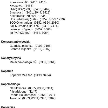
Krańcowa NŻ (2415, 2416)
Kwasowa (3485)
Okręglik (Zgierz) (3463, 3462)
Smulska # (2411, 2044, 2412)
Sokołowska(Zgierz) (3234)
Unii Lubelskiej (Fala) (0352, 0353, 1239)
ZOO Orientarium (0351, 0354, 2080)
Zaj. Muzealna Brus NŻ (2413, 2414)
cmentarz (Zgierz) (3059, 3060)
tor PKP (Zgierz) (3464, 3064)
Konstantynów Łódzki
Gdańska mijanka (9103, 9108)
Srebrna mijanka (9102, 9107)
Konstytucyjna
Małachowskiego NŻ (0359, 0361)
Kopanka
Kopanka 24a NŻ (3433, 3434)
Kopcińskiego
Narutowicza (0365, 0368, 0364)
Piłsudskiego (1147)
Rondo Solidarności (0366, 1791)
Tuwima (0363, 0369, 0370, 0362)
Kopernika