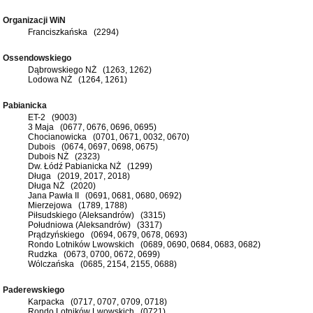
Organizacji WiN
Franciszkańska (2294)
Ossendowskiego
Dąbrowskiego NŻ (1263, 1262)
Lodowa NŻ (1264, 1261)
Pabianicka
ET-2 (9003)
3 Maja (0677, 0676, 0696, 0695)
Chocianowicka (0701, 0671, 0032, 0670)
Dubois (0674, 0697, 0698, 0675)
Dubois NŻ (2323)
Dw. Łódź Pabianicka NŻ (1299)
Długa (2019, 2017, 2018)
Długa NŻ (2020)
Jana Pawła II (0691, 0681, 0680, 0692)
Mierzejowa (1789, 1788)
Piłsudskiego (Aleksandrów) (3315)
Południowa (Aleksandrów) (3317)
Prądzyńskiego (0694, 0679, 0678, 0693)
Rondo Lotników Lwowskich (0689, 0690, 0684, 0683, 0682)
Rudzka (0673, 0700, 0672, 0699)
Wólczańska (0685, 2154, 2155, 0688)
Paderewskiego
Karpacka (0717, 0707, 0709, 0718)
Rondo Lotników Lwowskich (0721)