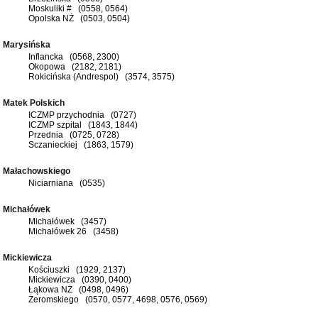
Moskuliki # (0558, 0564)
Opolska NŻ (0503, 0504)
Marysińska
Inflancka (0568, 2300)
Okopowa (2182, 2181)
Rokicińska (Andrespol) (3574, 3575)
Matek Polskich
ICZMP przychodnia (0727)
ICZMP szpital (1843, 1844)
Przednia (0725, 0728)
Sczanieckiej (1863, 1579)
Małachowskiego
Niciarniana (0535)
Michałówek
Michałówek (3457)
Michałówek 26 (3458)
Mickiewicza
Kościuszki (1929, 2137)
Mickiewicza (0390, 0400)
Łąkowa NŻ (0498, 0496)
Żeromskiego (0570, 0577, 4698, 0576, 0569)