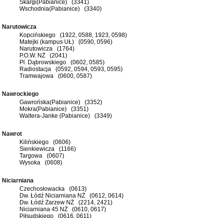
Skargi(Pabianice) (3341)
Wschodnia(Pabianice) (3340)
Narutowicza
Kopcińskiego (1922, 0588, 1923, 0598)
Matejki (kampus UŁ) (0590, 0596)
Narutowicza (1764)
P.O.W. NŻ (2041)
Pl. Dąbrowskiego (0602, 0585)
Radiostacja (0592, 0594, 0593, 0595)
Tramwajowa (0600, 0587)
Nawrockiego
Gawrońska(Pabianice) (3352)
Mokra(Pabianice) (3351)
Waltera-Janke (Pabianice) (3349)
Nawrot
Kilińskiego (0606)
Sienkiewicza (1166)
Targowa (0607)
Wysoka (0608)
Niciarniana
Czechosłowacka (0613)
Dw. Łódź Niciarniana NŻ (0612, 0614)
Dw. Łódź Zarzew NŻ (2214, 2421)
Niciarniana 45 NŻ (0610, 0617)
Piłsudskiego (0616, 0611)