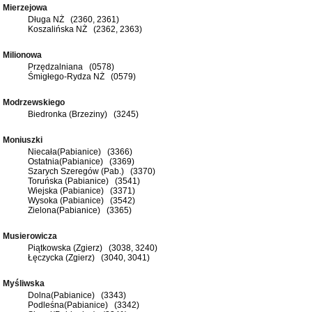
Mierzejowa
Długa NŻ (2360, 2361)
Koszalińska NŻ (2362, 2363)
Milionowa
Przędzalniana (0578)
Śmigłego-Rydza NŻ (0579)
Modrzewskiego
Biedronka (Brzeziny) (3245)
Moniuszki
Niecała(Pabianice) (3366)
Ostatnia(Pabianice) (3369)
Szarych Szeregów (Pab.) (3370)
Toruńska (Pabianice) (3541)
Wiejska (Pabianice) (3371)
Wysoka (Pabianice) (3542)
Zielona(Pabianice) (3365)
Musierowicza
Piątkowska (Zgierz) (3038, 3240)
Łęczycka (Zgierz) (3040, 3041)
Myśliwska
Dolna(Pabianice) (3343)
Podleśna(Pabianice) (3342)