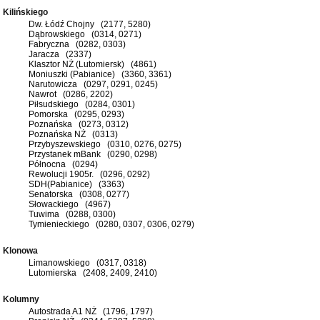
Kilińskiego
Dw. Łódź Chojny (2177, 5280)
Dąbrowskiego (0314, 0271)
Fabryczna (0282, 0303)
Jaracza (2337)
Klasztor NŻ (Lutomiersk) (4861)
Moniuszki (Pabianice) (3360, 3361)
Narutowicza (0297, 0291, 0245)
Nawrot (0286, 2202)
Piłsudskiego (0284, 0301)
Pomorska (0295, 0293)
Poznańska (0273, 0312)
Poznańska NŻ (0313)
Przybyszewskiego (0310, 0276, 0275)
Przystanek mBank (0290, 0298)
Północna (0294)
Rewolucji 1905r. (0296, 0292)
SDH(Pabianice) (3363)
Senatorska (0308, 0277)
Słowackiego (4967)
Tuwima (0288, 0300)
Tymienieckiego (0280, 0307, 0306, 0279)
Klonowa
Limanowskiego (0317, 0318)
Lutomierska (2408, 2409, 2410)
Kolumny
Autostrada A1 NŻ (1796, 1797)