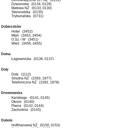
Dzwonowa (0134, 0129)
Matowa NŻ (0133, 0130)
Starorudzka (0135)
Trybunalska (0731)
Dobieszków
Hotel (3452)
Młyn (3453, 3454)
O.Sz. i W (3451)
Wieś (3456, 3455)
Dolna
Łagiewnicka (0136, 0137)
Doły
Doły (1112)
Smutna NŻ (1593, 1877)
Telefoniczna NŻ (1592, 1878)
Drewnowska
Karskiego (0141, 0145)
Okrzei (0140)
Piwna (0142, 0144)
Zachodnia (0143)
Dubois
Hoffmanowej NŻ (0150, 0153)