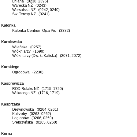
Lniana (0238, 2396)
Warecka NŻ (0243)
Wersalska NŻ (0242, 0240)
Św. Teresy NŻ (0241)
Kalonka
Kalonka Centrum Ojca Pio (3332)
Karolewska
Wileńska (0257)
Włókniarzy (1690)
Włókniarzy (Dw. Ł. Kaliska) (2071, 2072)
Karskiego
Ogrodowa (2236)
Kasprowicza
ROD Relaks NŻ (1715, 1720)
Witkacego NŻ (1716, 1719)
Kasprzaka
Drewnowska (0264, 0261)
Kutrzeby (0263, 0262)
Legionów (0266, 0259)
Srebrzyńska (0265, 0260)
Kerna