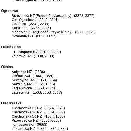
Ogrodowa
Brzezińska NŻ (Bedoń Przykościelny) (3378, 3377)
Cm. Ogrodowa (2342, 2341)
Gdańska (2237, 2238)
Karskiego (4265, 2235)
Magdalenki NŻ (Bedoń Przykościelny) (3380, 3379)
Nowomiejska (0656, 0657)
Okulickiego
11 Listopada NŻ (2199, 2200)
Zgierska NŻ (1880, 2188)
Okólna
Antyczna NŻ (1834)
Okólna 244 (1860, 1859)
Secesyjna NŻ (1853, 1854)
Serwituty NŻ (1564, 1566)
Łagiewnicka (1568, 2174)
Łagiewniki (1563, 0658, 1567)
Olechowska
Olechowska 22 NŻ (0524, 0529)
Olechowska 36 NŻ (0659, 0662)
Olechowska 56 NŻ (1584, 1585)
Przewozowa NŻ (0661, 0660)
Tomaszowska (0663)
Zakładowa NŻ (5832, 5381, 5382)