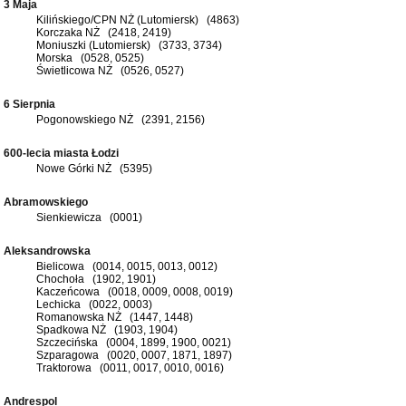
3 Maja
Kilińskiego/CPN NŻ (Lutomiersk) (4863)
Korczaka NŻ (2418, 2419)
Moniuszki (Lutomiersk) (3733, 3734)
Morska (0528, 0525)
Świetlicowa NŻ (0526, 0527)
6 Sierpnia
Pogonowskiego NŻ (2391, 2156)
600-lecia miasta Łodzi
Nowe Górki NŻ (5395)
Abramowskiego
Sienkiewicza (0001)
Aleksandrowska
Bielicowa (0014, 0015, 0013, 0012)
Chochoła (1902, 1901)
Kaczeńcowa (0018, 0009, 0008, 0019)
Lechicka (0022, 0003)
Romanowska NŻ (1447, 1448)
Spadkowa NŻ (1903, 1904)
Szczecińska (0004, 1899, 1900, 0021)
Szparagowa (0020, 0007, 1871, 1897)
Traktorowa (0011, 0017, 0010, 0016)
Andrespol