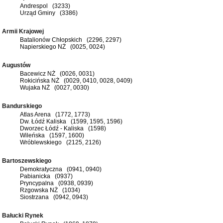
Andrespol (3233)
Urząd Gminy (3386)
Armii Krajowej
Batalionów Chłopskich (2296, 2297)
Napierskiego NŻ (0025, 0024)
Augustów
Bacewicz NŻ (0026, 0031)
Rokicińska NŻ (0029, 0410, 0028, 0409)
Wujaka NŻ (0027, 0030)
Bandurskiego
Atlas Arena (1772, 1773)
Dw. Łódź Kaliska (1599, 1595, 1596)
Dworzec Łódź - Kaliska (1598)
Wileńska (1597, 1600)
Wróblewskiego (2125, 2126)
Bartoszewskiego
Demokratyczna (0941, 0940)
Pabianicka (0937)
Pryncypalna (0938, 0939)
Rzgowska NŻ (1034)
Siostrzana (0942, 0943)
Bałucki Rynek