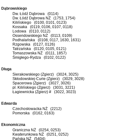
Dąbrowskiego
Dw. Łódź Dąbrowa (0114)
Dw. Łódź Dąbrowa NŻ (1753, 1754)
Kilińskiego (0100, 0101, 0123)
Kossaka (0119, 0106, 0107, 0118)
Lodowa (0110, 0112)
Ossendowskiego NŻ (0113, 0109)
Podhalańska (0108, 0117, 1630, 1631)
Rzgowska (0127, 0126)
Tatrzańska (0120, 0105, 0121)
Tomaszowska NŻ (0111, 1857)
Śmigłego-Rydza (0102, 0122)
Długa
Sierakowskiego (Zgierz) (3024, 3025)
Skłodowskiej-Curie (Zgierz) (3029, 3028)
Spacerowa (Zgierz) (3027, 3026)
pl. Kilińskiego (Zgierz) (3031, 3221)
Łagiewnicka (Zgierz) # (3022, 3023)
Edwarda
Czechosłowacka NŻ (2212)
Pomorska (0162, 0163)
Ekonomiczna
Graniczna NŻ (0254, 0253)
Kwaterunkowa NŻ (0251, 0252)
Pańska NŻ (5404)