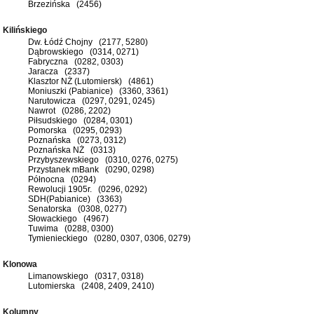
Brzezińska (2456)
Kilińskiego
Dw. Łódź Chojny (2177, 5280)
Dąbrowskiego (0314, 0271)
Fabryczna (0282, 0303)
Jaracza (2337)
Klasztor NŻ (Lutomiersk) (4861)
Moniuszki (Pabianice) (3360, 3361)
Narutowicza (0297, 0291, 0245)
Nawrot (0286, 2202)
Piłsudskiego (0284, 0301)
Pomorska (0295, 0293)
Poznańska (0273, 0312)
Poznańska NŻ (0313)
Przybyszewskiego (0310, 0276, 0275)
Przystanek mBank (0290, 0298)
Północna (0294)
Rewolucji 1905r. (0296, 0292)
SDH(Pabianice) (3363)
Senatorska (0308, 0277)
Słowackiego (4967)
Tuwima (0288, 0300)
Tymienieckiego (0280, 0307, 0306, 0279)
Klonowa
Limanowskiego (0317, 0318)
Lutomierska (2408, 2409, 2410)
Kolumny