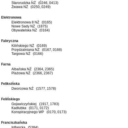
Starorudzka NŻ (0246, 0413)
Żwawa NŻ (0250, 0249)
Elektronowa
Elektronowa 8 NŻ (0165)
Nowe Sady NŻ (1875)
Obywatelska NŻ (0164)
Fabryczna
Kilińskiego NŻ (0169)
Przędzalniana NŻ (0167, 0168)
Targowa NŻ (0166)
Farna
Albańska NŻ (2364, 2365)
Plażowa NŻ (2366, 2367)
Feliksińska
Dworcowa NŻ (1577, 1578)
Felińskiego
Gojawiczyńskiej (1917, 1783)
Kadłubka (0171, 0172)
Konspiracyjnego WP (0170, 0173)
Franciszkańska
Inflancka (5384)