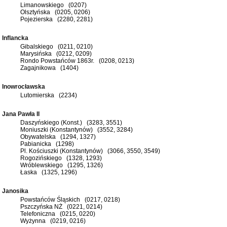
Limanowskiego (0207)
Olsztyńska (0205, 0206)
Pojezierska (2280, 2281)
Inflancka
Gibalskiego (0211, 0210)
Marysińska (0212, 0209)
Rondo Powstańców 1863r. (0208, 0213)
Zagajnikowa (1404)
Inowrocławska
Lutomierska (2234)
Jana Pawła II
Daszyńskiego (Konst.) (3283, 3551)
Moniuszki (Konstantynów) (3552, 3284)
Obywatelska (1294, 1327)
Pabianicka (1298)
Pl. Kościuszki (Konstantynów) (3066, 3550, 3549)
Rogozińskiego (1328, 1293)
Wróblewskiego (1295, 1326)
Łaska (1325, 1296)
Janosika
Powstańców Śląskich (0217, 0218)
Pszczyńska NŻ (0221, 0214)
Telefoniczna (0215, 0220)
Wyżynna (0219, 0216)