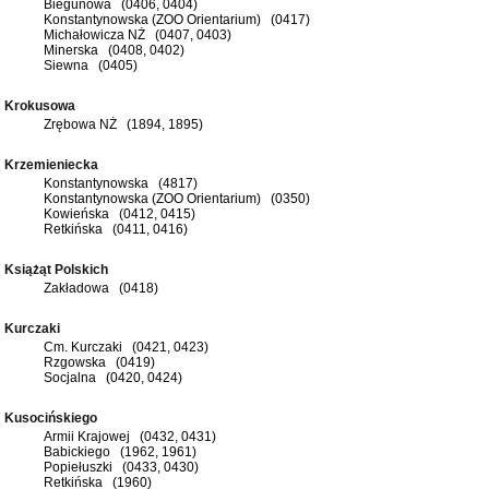
Biegunowa (0406, 0404)
Konstantynowska (ZOO Orientarium) (0417)
Michałowicza NŻ (0407, 0403)
Minerska (0408, 0402)
Siewna (0405)
Krokusowa
Zrębowa NŻ (1894, 1895)
Krzemieniecka
Konstantynowska (4817)
Konstantynowska (ZOO Orientarium) (0350)
Kowieńska (0412, 0415)
Retkińska (0411, 0416)
Książąt Polskich
Zakładowa (0418)
Kurczaki
Cm. Kurczaki (0421, 0423)
Rzgowska (0419)
Socjalna (0420, 0424)
Kusocińskiego
Armii Krajowej (0432, 0431)
Babickiego (1962, 1961)
Popiełuszki (0433, 0430)
Retkińska (1960)