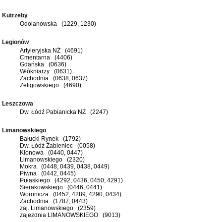
Kutrzeby
Odolanowska (1229, 1230)
Legionów
Artyleryjska NŻ (4691)
Cmentarna (4406)
Gdańska (0636)
Włókniarzy (0631)
Zachodnia (0638, 0637)
Żeligowskiego (4690)
Leszczowa
Dw. Łódź Pabianicka NŻ (2247)
Limanowskiego
Bałucki Rynek (1792)
Dw. Łódź Żabieniec (0058)
Klonowa (0440, 0447)
Limanowskiego (2320)
Mokra (0448, 0439, 0438, 0449)
Piwna (0442, 0445)
Pułaskiego (4292, 0436, 0450, 4291)
Sierakowskiego (0446, 0441)
Woronicza (0452, 4289, 4290, 0434)
Zachodnia (1787, 0443)
zaj. Limanowskiego (2359)
zajezdnia LIMANOWSKIEGO (9013)