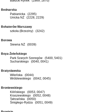
Bałucki Rynek (1869, 1870)
Bednarska
Pabianicka (2295)
Unicka NŻ (2228, 2229)
Bohaterów Warszawy
szkoła (Brzeziny) (3242)
Borowa
Siewna NŻ (0039)
Boya-Żeleńskiego
Park Szarych Szeregów (5400, 5401)
Sucharskiego (0040, 0041)
Bratysławska
Wileńska (0044)
Wróblewskiego (0042, 0045)
Broniewskiego
Kilińskiego (0053, 0047)
Kraszewskiego (0052, 0048)
Tatrzańska (0050)
Śmigłego-Rydza (0051, 0049)
Bronisin