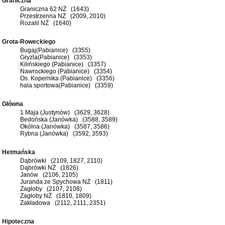
Graniczna
Graniczna 62 NŻ (1643)
Przestrzenna NŻ (2009, 2010)
Rozalii NŻ (1640)
Grota-Roweckiego
Bugaj(Pabianice) (3355)
Gryzla(Pabianice) (3353)
Kilińskiego (Pabianice) (3357)
Nawrockiego (Pabianice) (3354)
Os. Kopernika (Pabianice) (3356)
hala sportowa(Pabianice) (3359)
Główna
1 Maja (Justynów) (3629, 3628)
Bedońska (Janówka) (3588, 3589)
Okólna (Janówka) (3587, 3586)
Rybna (Janówka) (3592, 3593)
Hetmańska
Dąbrówki (2109, 1827, 2110)
Dąbrówki NŻ (1826)
Janów (2106, 2105)
Juranda ze Spychowa NŻ (1811)
Zagłoby (2107, 2108)
Zagłoby NŻ (1810, 1809)
Zakładowa (2112, 2111, 2351)
Hipoteczna