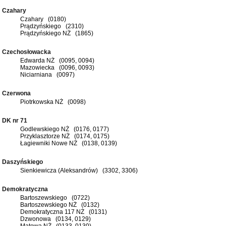
Czahary
Czahary (0180)
Prądzyńskiego (2310)
Prądzyńskiego NŻ (1865)
Czechosłowacka
Edwarda NŻ (0095, 0094)
Mazowiecka (0096, 0093)
Niciarniana (0097)
Czerwona
Piotrkowska NŻ (0098)
DK nr 71
Godlewskiego NŻ (0176, 0177)
Przyklasztorze NŻ (0174, 0175)
Łagiewniki Nowe NŻ (0138, 0139)
Daszyńskiego
Sienkiewicza (Aleksandrów) (3302, 3306)
Demokratyczna
Bartoszewskiego (0722)
Bartoszewskiego NŻ (0132)
Demokratyczna 117 NŻ (0131)
Dzwonowa (0134, 0129)
Matowa NŻ (0133, 0130)