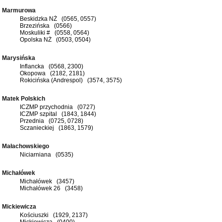
Marmurowa
Beskidzka NŻ (0565, 0557)
Brzezińska (0566)
Moskuliki # (0558, 0564)
Opolska NŻ (0503, 0504)
Marysińska
Inflancka (0568, 2300)
Okopowa (2182, 2181)
Rokicińska (Andrespol) (3574, 3575)
Matek Polskich
ICZMP przychodnia (0727)
ICZMP szpital (1843, 1844)
Przednia (0725, 0728)
Sczanieckiej (1863, 1579)
Małachowskiego
Niciarniana (0535)
Michałówek
Michałówek (3457)
Michałówek 26 (3458)
Mickiewicza
Kościuszki (1929, 2137)
Mickiewicza (0400)