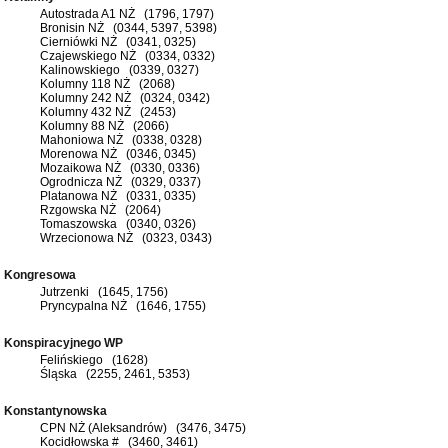
Autostrada A1 NŻ (1796, 1797)
Bronisin NŻ (0344, 5397, 5398)
Cierniówki NŻ (0341, 0325)
Czajewskiego NŻ (0334, 0332)
Kalinowskiego (0339, 0327)
Kolumny 118 NŻ (2068)
Kolumny 242 NŻ (0324, 0342)
Kolumny 432 NŻ (2453)
Kolumny 88 NŻ (2066)
Mahoniowa NŻ (0338, 0328)
Morenowa NŻ (0346, 0345)
Mozaikowa NŻ (0330, 0336)
Ogrodnicza NŻ (0329, 0337)
Platanowa NŻ (0331, 0335)
Rzgowska NŻ (2064)
Tomaszowska (0340, 0326)
Wrzecionowa NŻ (0323, 0343)
Kongresowa
Jutrzenki (1645, 1756)
Pryncypalna NŻ (1646, 1755)
Konspiracyjnego WP
Felińskiego (1628)
Śląska (2255, 2461, 5353)
Konstantynowska
CPN NŻ (Aleksandrów) (3476, 3475)
Kocidłowska # (3460, 3461)