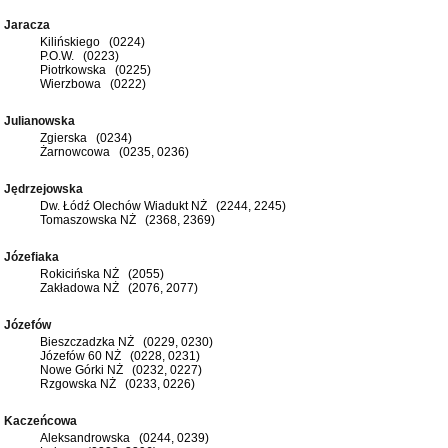
Jaracza
Kilińskiego (0224)
P.O.W. (0223)
Piotrkowska (0225)
Wierzbowa (0222)
Julianowska
Zgierska (0234)
Żarnowcowa (0235, 0236)
Jędrzejowska
Dw. Łódź Olechów Wiadukt NŻ (2244, 2245)
Tomaszowska NŻ (2368, 2369)
Józefiaka
Rokicińska NŻ (2055)
Zakładowa NŻ (2076, 2077)
Józefów
Bieszczadzka NŻ (0229, 0230)
Józefów 60 NŻ (0228, 0231)
Nowe Górki NŻ (0232, 0227)
Rzgowska NŻ (0233, 0226)
Kaczeńcowa
Aleksandrowska (0244, 0239)