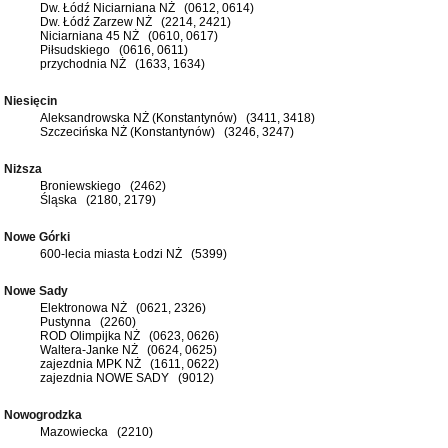
Dw. Łódź Niciarniana NŻ (0612, 0614)
Dw. Łódź Zarzew NŻ (2214, 2421)
Niciarniana 45 NŻ (0610, 0617)
Piłsudskiego (0616, 0611)
przychodnia NŻ (1633, 1634)
Niesięcin
Aleksandrowska NŻ (Konstantynów) (3411, 3418)
Szczecińska NŻ (Konstantynów) (3246, 3247)
Niższa
Broniewskiego (2462)
Śląska (2180, 2179)
Nowe Górki
600-lecia miasta Łodzi NŻ (5399)
Nowe Sady
Elektronowa NŻ (0621, 2326)
Pustynna (2260)
ROD Olimpijka NŻ (0623, 0626)
Waltera-Janke NŻ (0624, 0625)
zajezdnia MPK NŻ (1611, 0622)
zajezdnia NOWE SADY (9012)
Nowogrodzka
Mazowiecka (2210)