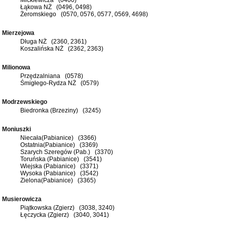
Łąkowa NŻ (0496, 0498)
Żeromskiego (0570, 0576, 0577, 0569, 4698)
Mierzejowa
Długa NŻ (2360, 2361)
Koszalińska NŻ (2362, 2363)
Milionowa
Przędzalniana (0578)
Śmigłego-Rydza NŻ (0579)
Modrzewskiego
Biedronka (Brzeziny) (3245)
Moniuszki
Niecała(Pabianice) (3366)
Ostatnia(Pabianice) (3369)
Szarych Szeregów (Pab.) (3370)
Toruńska (Pabianice) (3541)
Wiejska (Pabianice) (3371)
Wysoka (Pabianice) (3542)
Zielona(Pabianice) (3365)
Musierowicza
Piątkowska (Zgierz) (3038, 3240)
Łęczycka (Zgierz) (3040, 3041)