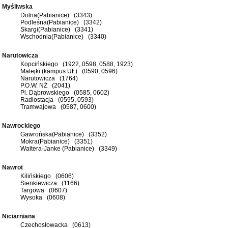
Myśliwska
Dolna(Pabianice) (3343)
Podleśna(Pabianice) (3342)
Skargi(Pabianice) (3341)
Wschodnia(Pabianice) (3340)
Narutowicza
Kopcińskiego (1922, 0598, 0588, 1923)
Matejki (kampus UŁ) (0590, 0596)
Narutowicza (1764)
P.O.W. NŻ (2041)
Pl. Dąbrowskiego (0585, 0602)
Radiostacja (0595, 0593)
Tramwajowa (0587, 0600)
Nawrockiego
Gawrońska(Pabianice) (3352)
Mokra(Pabianice) (3351)
Waltera-Janke (Pabianice) (3349)
Nawrot
Kilińskiego (0606)
Sienkiewicza (1166)
Targowa (0607)
Wysoka (0608)
Niciarniana
Czechosłowacka (0613)