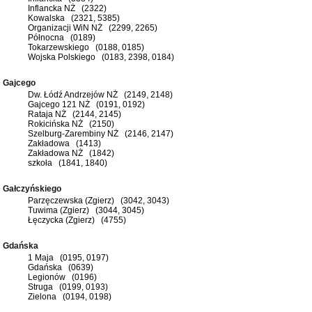
Inflancka NŻ (2322)
Kowalska (2321, 5385)
Organizacji WiN NŻ (2299, 2265)
Północna (0189)
Tokarzewskiego (0188, 0185)
Wojska Polskiego (0183, 2398, 0184)
Gajcego
Dw. Łódź Andrzejów NŻ (2149, 2148)
Gajcego 121 NŻ (0191, 0192)
Rataja NŻ (2144, 2145)
Rokicińska NŻ (2150)
Szelburg-Zarembiny NŻ (2146, 2147)
Zakładowa (1413)
Zakładowa NŻ (1842)
szkoła (1841, 1840)
Gałczyńskiego
Parzęczewska (Zgierz) (3042, 3043)
Tuwima (Zgierz) (3044, 3045)
Łęczycka (Zgierz) (4755)
Gdańska
1 Maja (0195, 0197)
Gdańska (0639)
Legionów (0196)
Struga (0199, 0193)
Zielona (0194, 0198)