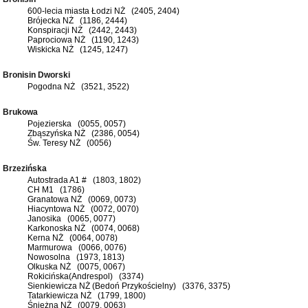
600-lecia miasta Łodzi NŻ (2405, 2404)
Brójecka NŻ (1186, 2444)
Konspiracji NŻ (2442, 2443)
Paprociowa NŻ (1190, 1243)
Wiskicka NŻ (1245, 1247)
Bronisin Dworski
Pogodna NŻ (3521, 3522)
Brukowa
Pojezierska (0055, 0057)
Zbąszyńska NŻ (2386, 0054)
Św. Teresy NŻ (0056)
Brzezińska
Autostrada A1 # (1803, 1802)
CH M1 (1786)
Granatowa NŻ (0069, 0073)
Hiacyntowa NŻ (0072, 0070)
Janosika (0065, 0077)
Karkonoska NŻ (0074, 0068)
Kerna NŻ (0064, 0078)
Marmurowa (0066, 0076)
Nowosolna (1973, 1813)
Olkuska NŻ (0075, 0067)
Rokicińska(Andrespol) (3374)
Sienkiewicza NŻ (Bedoń Przykościelny) (3376, 3375)
Tatarkiewicza NŻ (1799, 1800)
Śnieżna NŻ (0079, 0063)