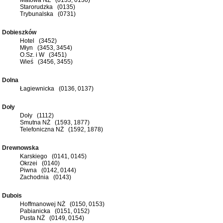
Starorudzka (0135)
Trybunalska (0731)
Dobieszków
Hotel (3452)
Młyn (3453, 3454)
O.Sz. i W (3451)
Wieś (3456, 3455)
Dolna
Łagiewnicka (0136, 0137)
Doły
Doły (1112)
Smutna NŻ (1593, 1877)
Telefoniczna NŻ (1592, 1878)
Drewnowska
Karskiego (0141, 0145)
Okrzei (0140)
Piwna (0142, 0144)
Zachodnia (0143)
Dubois
Hoffmanowej NŻ (0150, 0153)
Pabianicka (0151, 0152)
Pusta NŻ (0149, 0154)