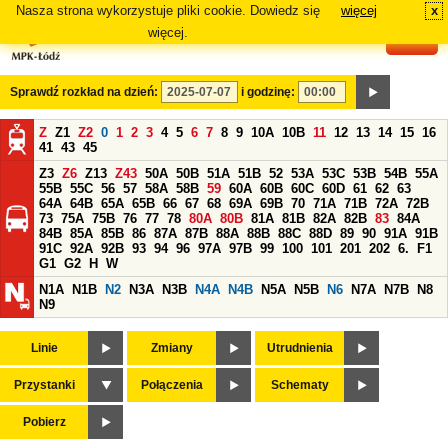
Nasza strona wykorzystuje pliki cookie. Dowiedz się
więcej
x
#
więcej.
Sprawdź rozkład na dzień:
i godzinę:
Z
Z1
Z2
0
1
2
3
4
5
6
7
8
9
10A
10B
11
12
13
14
15
16
41
43
45
Z3
Z6
Z13
Z43
50A
50B
51A
51B
52
53A
53C
53B
54B
55A
55B
55C
56
57
58A
58B
59
60A
60B
60C
60D
61
62
63
64A
64B
65A
65B
66
67
68
69A
69B
70
71A
71B
72A
72B
73
75A
75B
76
77
78
80A
80B
81A
81B
82A
82B
83
84A
84B
85A
85B
86
87A
87B
88A
88B
88C
88D
89
90
91A
91B
91C
92A
92B
93
94
96
97A
97B
99
100
101
201
202
6.
F1
G1
G2
H
W
N1A
N1B
N2
N3A
N3B
N4A
N4B
N5A
N5B
N6
N7A
N7B
N8
N9
Linie
Zmiany
Utrudnienia
Przystanki
Połączenia
Schematy
Pobierz