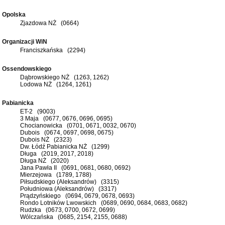
Opolska
Zjazdowa NŻ (0664)
Organizacji WiN
Franciszkańska (2294)
Ossendowskiego
Dąbrowskiego NŻ (1263, 1262)
Lodowa NŻ (1264, 1261)
Pabianicka
ET-2 (9003)
3 Maja (0677, 0676, 0696, 0695)
Chocianowicka (0701, 0671, 0032, 0670)
Dubois (0674, 0697, 0698, 0675)
Dubois NŻ (2323)
Dw. Łódź Pabianicka NŻ (1299)
Długa (2019, 2017, 2018)
Długa NŻ (2020)
Jana Pawła II (0691, 0681, 0680, 0692)
Mierzejowa (1789, 1788)
Piłsudskiego (Aleksandrów) (3315)
Południowa (Aleksandrów) (3317)
Prądzyńskiego (0694, 0679, 0678, 0693)
Rondo Lotników Lwowskich (0689, 0690, 0684, 0683, 0682)
Rudzka (0673, 0700, 0672, 0699)
Wólczańska (0685, 2154, 2155, 0688)