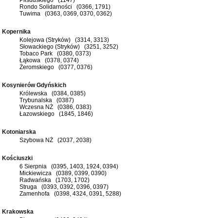
Rondo Solidarności (0366, 1791)
Tuwima (0363, 0369, 0370, 0362)
Kopernika
Kolejowa (Stryków) (3314, 3313)
Słowackiego (Stryków) (3251, 3252)
Tobaco Park (0380, 0373)
Łąkowa (0378, 0374)
Żeromskiego (0377, 0376)
Kosynierów Gdyńskich
Królewska (0384, 0385)
Trybunalska (0387)
Wczesna NŻ (0386, 0383)
Łazowskiego (1845, 1846)
Kotoniarska
Szybowa NŻ (2037, 2038)
Kościuszki
6 Sierpnia (0395, 1403, 1924, 0394)
Mickiewicza (0389, 0399, 0390)
Radwańska (1703, 1702)
Struga (0393, 0392, 0396, 0397)
Zamenhofa (0398, 4324, 0391, 5288)
Krakowska