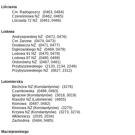
Liściasta
Cm. Radogoszcz (0463, 0464)
Czereśniowa NŻ (0462, 0465)
Liściasta 72 NŻ (0461, 0466)
Lodowa
Andrzejewskiej NŻ (0472, 0476)
Cm. Zarzew (0474, 0473)
Dostawcza NŻ (0471, 0477)
Dąbrowskiego NŻ (0469, 0479)
Lodowa 91 NŻ (0470, 0478)
Lodowa 97 NŻ (0480, 0468)
Ordonówny NŻ (0467, 0481)
Przybyszewskiego (2133, 2134, 2249)
Przybyszewskiego NŻ (0627, 2312)
Lutomierska
Bechcice NŻ (Konstantynów) (3276)
Czarnkowska (0486, 0483)
Ignacew (Konstantynów) (3018, 3019)
Klasztor NŻ (Lutomiersk) (4855)
Klonowa (0487, 0482)
Klonowa NŻ (Konstantynów) (3275)
Krzywa NŻ (Konstantynów) (3273, 3274)
Włókniarzy (2035, 2034)
Zachodnia (0484, 0485)
Maciejewskiego