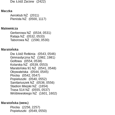
Dw. Łódź Zarzew (2422)
Maczka
Aeroklub NŻ (2011)
Pienista NŻ (0500, 1117)
Malownicza
Gerberowa NŻ (0534, 0531)
Rataja NŻ (0532, 0533)
Taborowa NŻ (1590, 0530)
Maratońska
Dw. Łódź Retkinia (0543, 0546)
Gimnastyczna NŻ (1982, 1981)
Golfowa (0554, 0538)
Kolarska NŻ (0539, 0553)
Maratońska 91 NŻ (0541, 0548)
Obywatelska (0544, 0545)
Plocka (0542, 0547)
Popiełuszki (0540, 0552)
Sanitariuszek NŻ (0536, 0556)
Stadion Miejski NŻ (1654)
Trasa S14 NŻ (0555, 0537)
Wróblewskiego NŻ (1601, 1602)
Maratońska (wew.)
Plocka (2256, 2257)
Popiełuszki (0549, 0550)