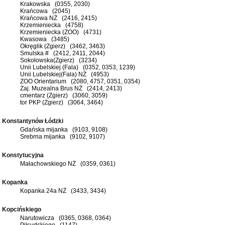
Krakowska (0355, 2030)
Krańcowa (2045)
Krańcowa NŻ (2416, 2415)
Krzemieniecka (4758)
Krzemieniecka (ZOO) (4731)
Kwasowa (3485)
Okręglik (Zgierz) (3462, 3463)
Smulska # (2412, 2411, 2044)
Sokołowska(Zgierz) (3234)
Unii Lubelskiej (Fala) (0352, 0353, 1239)
Unii Lubelskiej(Fala) NŻ (4953)
ZOO Orientarium (2080, 4757, 0351, 0354)
Zaj. Muzealna Brus NŻ (2414, 2413)
cmentarz (Zgierz) (3060, 3059)
tor PKP (Zgierz) (3064, 3464)
Konstantynów Łódzki
Gdańska mijanka (9103, 9108)
Srebrna mijanka (9102, 9107)
Konstytucyjna
Małachowskiego NŻ (0359, 0361)
Kopanka
Kopanka 24a NŻ (3433, 3434)
Kopcińskiego
Narutowicza (0365, 0368, 0364)
Piłsudskiego (1147)