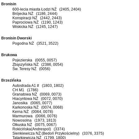
Bronisin
600-lecia miasta Łodzi NŻ (2405, 2404)
Brójecka NŻ (1186, 2444)
Konspiracji NŻ (2442, 2443)
Paprociowa NŻ (1190, 1243)
Wiskicka NŻ (1245, 1247)
Bronisin Dworski
Pogodna NŻ (3521, 3522)
Brukowa
Pojezierska (0055, 0057)
Zbąszyńska NŻ (2386, 0054)
Św. Teresy NŻ (0056)
Brzezińska
Autostrada A1 # (1803, 1802)
CH M1 (1786)
Granatowa NŻ (0069, 0073)
Hiacyntowa NŻ (0072, 0070)
Janosika (0065, 0077)
Karkonoska NŻ (0074, 0068)
Kerna NŻ (0064, 0078)
Marmurowa (0066, 0076)
Nowosolna (1973, 1813)
Olkuska NŻ (0075, 0067)
Rokicińska(Andrespol) (3374)
Sienkiewicza NŻ (Bedoń Przykościelny) (3376, 3375)
Tatarkiewicza NŻ (1799, 1800)