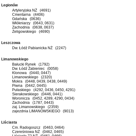
Legionów
Artyleryjska NŻ (4691)
Cmentarna (4406)
Gdańska (0636)
Włókniarzy (0643, 0631)
Zachodnia (0638, 0637)
Żeligowskiego (4690)
Leszczowa
Dw. Łódź Pabianicka NŻ (2247)
Limanowskiego
Bałucki Rynek (1792)
Dw. Łódź Żabieniec (0058)
Klonowa (0440, 0447)
Limanowskiego (2320)
Mokra (0448, 0439, 0438, 0449)
Piwna (0442, 0445)
Pułaskiego (4292, 0436, 0450, 4291)
Sierakowskiego (0446, 0441)
Woronicza (0452, 4289, 4290, 0434)
Zachodnia (1787, 0443)
zaj. Limanowskiego (2359)
zajezdnia LIMANOWSKIEGO (9013)
Liściasta
Cm. Radogoszcz (0463, 0464)
Czereśniowa NŻ (0462, 0465)
Liściasta 72 NŻ (0461, 0466)