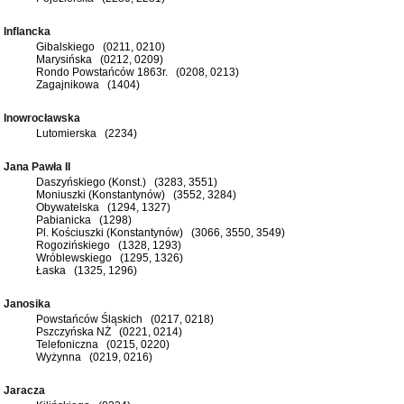
Inflancka
Gibalskiego (0211, 0210)
Marysińska (0212, 0209)
Rondo Powstańców 1863r. (0208, 0213)
Zagajnikowa (1404)
Inowrocławska
Lutomierska (2234)
Jana Pawła II
Daszyńskiego (Konst.) (3283, 3551)
Moniuszki (Konstantynów) (3552, 3284)
Obywatelska (1294, 1327)
Pabianicka (1298)
Pl. Kościuszki (Konstantynów) (3066, 3550, 3549)
Rogozińskiego (1328, 1293)
Wróblewskiego (1295, 1326)
Łaska (1325, 1296)
Janosika
Powstańców Śląskich (0217, 0218)
Pszczyńska NŻ (0221, 0214)
Telefoniczna (0215, 0220)
Wyżynna (0219, 0216)
Jaracza