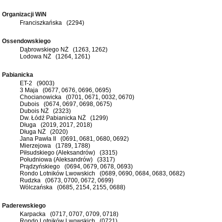
Organizacji WiN
Franciszkańska (2294)
Ossendowskiego
Dąbrowskiego NŻ (1263, 1262)
Lodowa NŻ (1264, 1261)
Pabianicka
ET-2 (9003)
3 Maja (0677, 0676, 0696, 0695)
Chocianowicka (0701, 0671, 0032, 0670)
Dubois (0674, 0697, 0698, 0675)
Dubois NŻ (2323)
Dw. Łódź Pabianicka NŻ (1299)
Długa (2019, 2017, 2018)
Długa NŻ (2020)
Jana Pawła II (0691, 0681, 0680, 0692)
Mierzejowa (1789, 1788)
Piłsudskiego (Aleksandrów) (3315)
Południowa (Aleksandrów) (3317)
Prądzyńskiego (0694, 0679, 0678, 0693)
Rondo Lotników Lwowskich (0689, 0690, 0684, 0683, 0682)
Rudzka (0673, 0700, 0672, 0699)
Wólczańska (0685, 2154, 2155, 0688)
Paderewskiego
Karpacka (0717, 0707, 0709, 0718)
Rondo Lotników Lwowskich (0721)