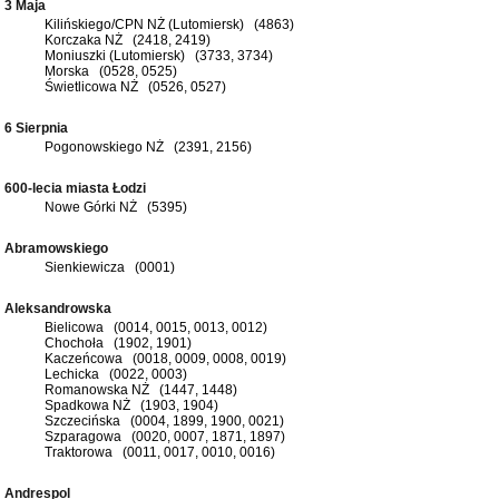
3 Maja
Kilińskiego/CPN NŻ (Lutomiersk) (4863)
Korczaka NŻ (2418, 2419)
Moniuszki (Lutomiersk) (3733, 3734)
Morska (0528, 0525)
Świetlicowa NŻ (0526, 0527)
6 Sierpnia
Pogonowskiego NŻ (2391, 2156)
600-lecia miasta Łodzi
Nowe Górki NŻ (5395)
Abramowskiego
Sienkiewicza (0001)
Aleksandrowska
Bielicowa (0014, 0015, 0013, 0012)
Chochoła (1902, 1901)
Kaczeńcowa (0018, 0009, 0008, 0019)
Lechicka (0022, 0003)
Romanowska NŻ (1447, 1448)
Spadkowa NŻ (1903, 1904)
Szczecińska (0004, 1899, 1900, 0021)
Szparagowa (0020, 0007, 1871, 1897)
Traktorowa (0011, 0017, 0010, 0016)
Andrespol