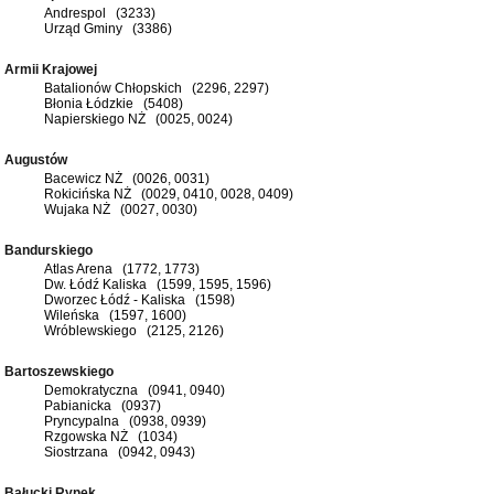
Andrespol (3233)
Urząd Gminy (3386)
Armii Krajowej
Batalionów Chłopskich (2296, 2297)
Błonia Łódzkie (5408)
Napierskiego NŻ (0025, 0024)
Augustów
Bacewicz NŻ (0026, 0031)
Rokicińska NŻ (0029, 0410, 0028, 0409)
Wujaka NŻ (0027, 0030)
Bandurskiego
Atlas Arena (1772, 1773)
Dw. Łódź Kaliska (1599, 1595, 1596)
Dworzec Łódź - Kaliska (1598)
Wileńska (1597, 1600)
Wróblewskiego (2125, 2126)
Bartoszewskiego
Demokratyczna (0941, 0940)
Pabianicka (0937)
Pryncypalna (0938, 0939)
Rzgowska NŻ (1034)
Siostrzana (0942, 0943)
Bałucki Rynek