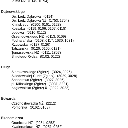
Pusta NŻ (0149, 0154)
Dąbrowskiego
Dw. Łódź Dąbrowa (0114)
Dw. Łódź Dąbrowa NŻ (1753, 1754)
Kilińskiego (0100, 0101, 0123)
Kossaka (0119, 0106, 0107, 0118)
Lodowa (0110, 0112)
Ossendowskiego NŻ (0113, 0109)
Podhalańska (0108, 0117, 1630, 1631)
Rzgowska (0127, 0126)
Tatrzańska (0120, 0105, 0121)
Tomaszowska NŻ (0111, 1857)
Śmigłego-Rydza (0102, 0122)
Długa
Sierakowskiego (Zgierz) (3024, 3025)
Skłodowskiej-Curie (Zgierz) (3029, 3028)
Spacerowa (Zgierz) (3027, 3026)
pl. Kilińskiego (Zgierz) (3031, 3221)
Łagiewnicka (Zgierz) # (3022, 3023)
Edwarda
Czechosłowacka NŻ (2212)
Pomorska (0162, 0163)
Ekonomiczna
Graniczna NŻ (0254, 0253)
Kwaterunkowa NŻ (0251, 0252)