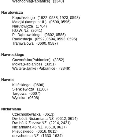
Wschodnia(Pabianice) (3340)
Narutowicza
Kopcińskiego (1922, 0588, 1923, 0598)
Matejki (kampus UŁ) (0590, 0596)
Narutowicza (1764)
P.O.W. NŻ (2041)
Pl. Dąbrowskiego (0602, 0585)
Radiostacja (0592, 0594, 0593, 0595)
Tramwajowa (0600, 0587)
Nawrockiego
Gawrońska(Pabianice) (3352)
Mokra(Pabianice) (3351)
Waltera-Janke (Pabianice) (3349)
Nawrot
Kilińskiego (0606)
Sienkiewicza (1166)
Targowa (0607)
Wysoka (0608)
Niciarniana
Czechosłowacka (0613)
Dw. Łódź Niciarniana NŻ (0612, 0614)
Dw. Łódź Zarzew NŻ (2214, 2421)
Niciarniana 45 NŻ (0610, 0617)
Piłsudskiego (0616, 0611)
przychodnia NŻ (1633, 1634)