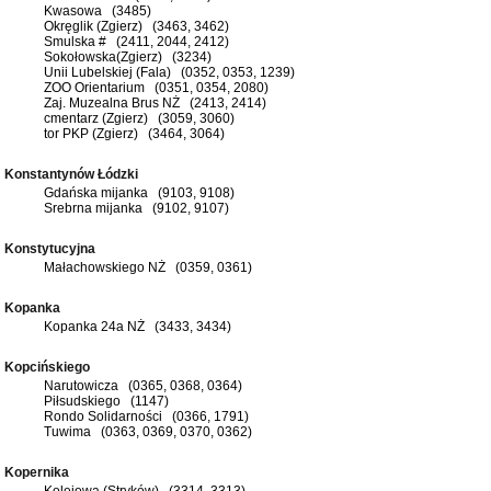
Kwasowa (3485)
Okręglik (Zgierz) (3463, 3462)
Smulska # (2411, 2044, 2412)
Sokołowska(Zgierz) (3234)
Unii Lubelskiej (Fala) (0352, 0353, 1239)
ZOO Orientarium (0351, 0354, 2080)
Zaj. Muzealna Brus NŻ (2413, 2414)
cmentarz (Zgierz) (3059, 3060)
tor PKP (Zgierz) (3464, 3064)
Konstantynów Łódzki
Gdańska mijanka (9103, 9108)
Srebrna mijanka (9102, 9107)
Konstytucyjna
Małachowskiego NŻ (0359, 0361)
Kopanka
Kopanka 24a NŻ (3433, 3434)
Kopcińskiego
Narutowicza (0365, 0368, 0364)
Piłsudskiego (1147)
Rondo Solidarności (0366, 1791)
Tuwima (0363, 0369, 0370, 0362)
Kopernika
Kolejowa (Stryków) (3314, 3313)