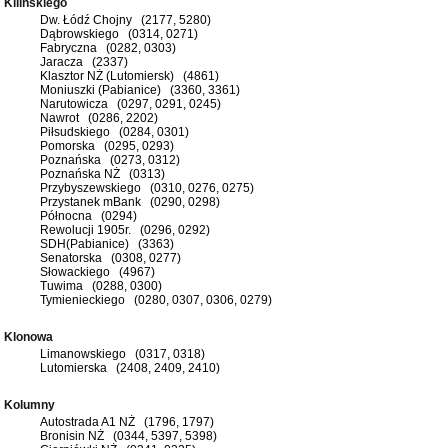
Kilińskiego
Dw. Łódź Chojny (2177, 5280)
Dąbrowskiego (0314, 0271)
Fabryczna (0282, 0303)
Jaracza (2337)
Klasztor NŻ (Lutomiersk) (4861)
Moniuszki (Pabianice) (3360, 3361)
Narutowicza (0297, 0291, 0245)
Nawrot (0286, 2202)
Piłsudskiego (0284, 0301)
Pomorska (0295, 0293)
Poznańska (0273, 0312)
Poznańska NŻ (0313)
Przybyszewskiego (0310, 0276, 0275)
Przystanek mBank (0290, 0298)
Północna (0294)
Rewolucji 1905r. (0296, 0292)
SDH(Pabianice) (3363)
Senatorska (0308, 0277)
Słowackiego (4967)
Tuwima (0288, 0300)
Tymienieckiego (0280, 0307, 0306, 0279)
Klonowa
Limanowskiego (0317, 0318)
Lutomierska (2408, 2409, 2410)
Kolumny
Autostrada A1 NŻ (1796, 1797)
Bronisin NŻ (0344, 5397, 5398)