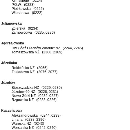
Kilińskiego (0224)
P.O.W. (0223)
Piotrkowska (0225)
Wierzbowa (0222)
Julianowska
Zgierska (0234)
Żarnowcowa (0235, 0236)
Jędrzejowska
Dw. Łódź Olechów Wiadukt NŻ (2244, 2245)
Tomaszowska NŻ (2368, 2369)
Józefiaka
Rokicińska NŻ (2055)
Zakładowa NŻ (2076, 2077)
Józefów
Bieszczadzka NŻ (0229, 0230)
Józefów 60 NŻ (0228, 0231)
Nowe Górki NŻ (0232, 0227)
Rzgowska NŻ (0233, 0226)
Kaczeńcowa
Aleksandrowska (0244, 0239)
Lniana (0238, 2396)
Warecka NŻ (0243)
Wersalska NŻ (0242, 0240)