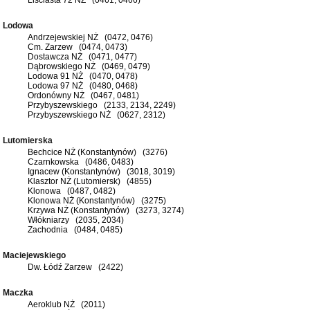
Lodowa
Andrzejewskiej NŻ (0472, 0476)
Cm. Zarzew (0474, 0473)
Dostawcza NŻ (0471, 0477)
Dąbrowskiego NŻ (0469, 0479)
Lodowa 91 NŻ (0470, 0478)
Lodowa 97 NŻ (0480, 0468)
Ordonówny NŻ (0467, 0481)
Przybyszewskiego (2133, 2134, 2249)
Przybyszewskiego NŻ (0627, 2312)
Lutomierska
Bechcice NŻ (Konstantynów) (3276)
Czarnkowska (0486, 0483)
Ignacew (Konstantynów) (3018, 3019)
Klasztor NŻ (Lutomiersk) (4855)
Klonowa (0487, 0482)
Klonowa NŻ (Konstantynów) (3275)
Krzywa NŻ (Konstantynów) (3273, 3274)
Włókniarzy (2035, 2034)
Zachodnia (0484, 0485)
Maciejewskiego
Dw. Łódź Zarzew (2422)
Maczka
Aeroklub NŻ (2011)