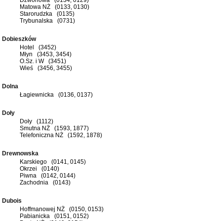
Matowa NŻ (0133, 0130)
Starorudzka (0135)
Trybunalska (0731)
Dobieszków
Hotel (3452)
Młyn (3453, 3454)
O.Sz. i W (3451)
Wieś (3456, 3455)
Dolna
Łagiewnicka (0136, 0137)
Doły
Doły (1112)
Smutna NŻ (1593, 1877)
Telefoniczna NŻ (1592, 1878)
Drewnowska
Karskiego (0141, 0145)
Okrzei (0140)
Piwna (0142, 0144)
Zachodnia (0143)
Dubois
Hoffmanowej NŻ (0150, 0153)
Pabianicka (0151, 0152)