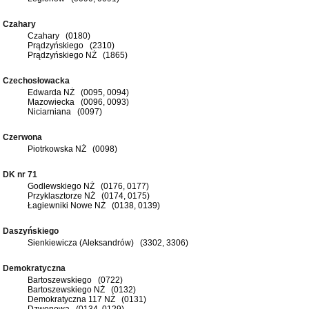
Czahary
Czahary (0180)
Prądzyńskiego (2310)
Prądzyńskiego NŻ (1865)
Czechosłowacka
Edwarda NŻ (0095, 0094)
Mazowiecka (0096, 0093)
Niciarniana (0097)
Czerwona
Piotrkowska NŻ (0098)
DK nr 71
Godlewskiego NŻ (0176, 0177)
Przyklasztorze NŻ (0174, 0175)
Łagiewniki Nowe NŻ (0138, 0139)
Daszyńskiego
Sienkiewicza (Aleksandrów) (3302, 3306)
Demokratyczna
Bartoszewskiego (0722)
Bartoszewskiego NŻ (0132)
Demokratyczna 117 NŻ (0131)
Dzwonowa (0134, 0129)