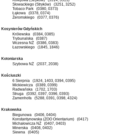
Słowackiego (Stryków) (3251, 3252)
Tobaco Park (0380, 0373)
Łąkowa (0378, 0374)
Żeromskiego (0377, 0376)
Kosynierów Gdyńskich
Królewska (0384, 0385)
Trybunalska (0387)
Wczesna NŻ (0386, 0383)
Łazowskiego (1845, 1846)
Kotoniarska
Szybowa NŻ (2037, 2038)
Kościuszki
6 Sierpnia (1924, 1403, 0394, 0395)
Mickiewicza (0389, 0399)
Radwańska (1702, 1703)
Struga (0392, 0397, 0396, 0393)
Zamenhofa (5288, 0391, 0398, 4324)
Krakowska
Biegunowa (0406, 0404)
Konstantynowska (ZOO Orientarium) (0417)
Michałowicza NŻ (0407, 0403)
Minerska (0408, 0402)
Siewna (0405)