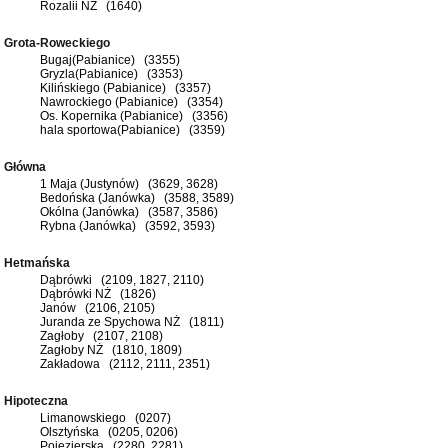
Rozalii NŻ (1640)
Grota-Roweckiego
Bugaj(Pabianice) (3355)
Gryzla(Pabianice) (3353)
Kilińskiego (Pabianice) (3357)
Nawrockiego (Pabianice) (3354)
Os. Kopernika (Pabianice) (3356)
hala sportowa(Pabianice) (3359)
Główna
1 Maja (Justynów) (3629, 3628)
Bedońska (Janówka) (3588, 3589)
Okólna (Janówka) (3587, 3586)
Rybna (Janówka) (3592, 3593)
Hetmańska
Dąbrówki (2109, 1827, 2110)
Dąbrówki NŻ (1826)
Janów (2106, 2105)
Juranda ze Spychowa NŻ (1811)
Zagłoby (2107, 2108)
Zagłoby NŻ (1810, 1809)
Zakładowa (2112, 2111, 2351)
Hipoteczna
Limanowskiego (0207)
Olsztyńska (0205, 0206)
Pojezierska (2280, 2281)