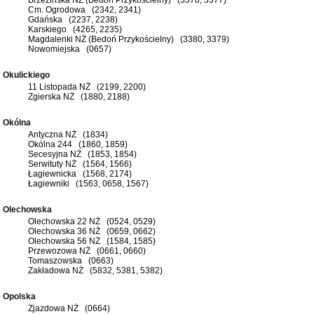
Cm. Ogrodowa (2342, 2341)
Gdańska (2237, 2238)
Karskiego (4265, 2235)
Magdalenki NŻ (Bedoń Przykościelny) (3380, 3379)
Nowomiejska (0657)
Okulickiego
11 Listopada NŻ (2199, 2200)
Zgierska NŻ (1880, 2188)
Okólna
Antyczna NŻ (1834)
Okólna 244 (1860, 1859)
Secesyjna NŻ (1853, 1854)
Serwituty NŻ (1564, 1566)
Łagiewnicka (1568, 2174)
Łagiewniki (1563, 0658, 1567)
Olechowska
Olechowska 22 NŻ (0524, 0529)
Olechowska 36 NŻ (0659, 0662)
Olechowska 56 NŻ (1584, 1585)
Przewozowa NŻ (0661, 0660)
Tomaszowska (0663)
Zakładowa NŻ (5832, 5381, 5382)
Opolska
Zjazdowa NŻ (0664)