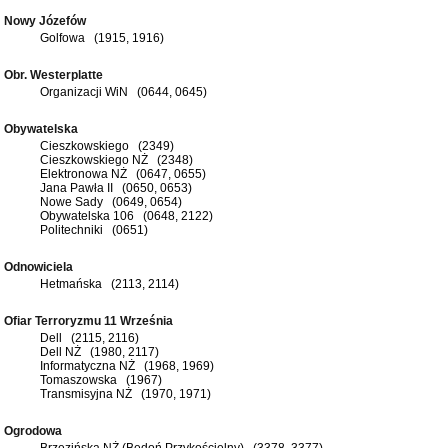
Nowy Józefów
Golfowa (1915, 1916)
Obr. Westerplatte
Organizacji WiN (0644, 0645)
Obywatelska
Cieszkowskiego (2349)
Cieszkowskiego NŻ (2348)
Elektronowa NŻ (0647, 0655)
Jana Pawła II (0650, 0653)
Nowe Sady (0649, 0654)
Obywatelska 106 (0648, 2122)
Politechniki (0651)
Odnowiciela
Hetmańska (2113, 2114)
Ofiar Terroryzmu 11 Września
Dell (2115, 2116)
Dell NŻ (1980, 2117)
Informatyczna NŻ (1968, 1969)
Tomaszowska (1967)
Transmisyjna NŻ (1970, 1971)
Ogrodowa
Brzezińska NŻ (Bedoń Przykościelny) (3378, 3377)