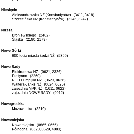
Niesięcin
Aleksandrowska NŻ (Konstantynów) (3411, 3418)
Szczecińska NŻ (Konstantynów) (3246, 3247)
Niższa
Broniewskiego (2462)
Śląska (2180, 2179)
Nowe Górki
600-lecia miasta Łodzi NŻ (5399)
Nowe Sady
Elektronowa NŻ (0621, 2326)
Pustynna (2260)
ROD Olimpijka NŻ (0623, 0626)
Waltera-Janke NŻ (0624, 0625)
zajezdnia MPK NŻ (1611, 0622)
zajezdnia NOWE SADY (9012)
Nowogrodzka
Mazowiecka (2210)
Nowomiejska
Nowomiejska (0865, 0656)
Północna (0628, 0629, 4883)