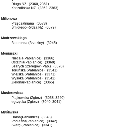
Długa NŻ (2360, 2361)
Koszalińska NŻ (2362, 2363)
Milionowa
Przędzalniana (0578)
Śmigłego-Rydza NŻ (0579)
Modrzewskiego
Biedronka (Brzeziny) (3245)
Moniuszki
Niecała(Pabianice) (3366)
Ostatnia(Pabianice) (3369)
Szarych Szeregów (Pab.) (3370)
Toruńska (Pabianice) (3541)
Wiejska (Pabianice) (3371)
Wysoka (Pabianice) (3542)
Zielona(Pabianice) (3365)
Musierowicza
Piątkowska (Zgierz) (3038, 3240)
Łęczycka (Zgierz) (3040, 3041)
Myśliwska
Dolna(Pabianice) (3343)
Podleśna(Pabianice) (3342)
Skargi(Pabianice) (3341)