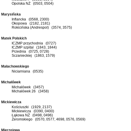
Opolska NŻ (0503, 0504)
Marysińska
Inflancka (0568, 2300)
Okopowa (2182, 2181)
Rokicińska (Andrespol) (3574, 3575)
Matek Polskich
ICZMP przychodnia (0727)
ICZMP szpital (1843, 1844)
Przednia (0725, 0728)
Sczanieckiej (1863, 1579)
Małachowskiego
Niciarniana (0535)
Michałówek
Michałówek (3457)
Michałówek 26 (3458)
Mickiewicza
Kościuszki (1929, 2137)
Mickiewicza (0390, 0400)
Łąkowa NŻ (0498, 0496)
Żeromskiego (0570, 0577, 4698, 0576, 0569)
Mierzejowa