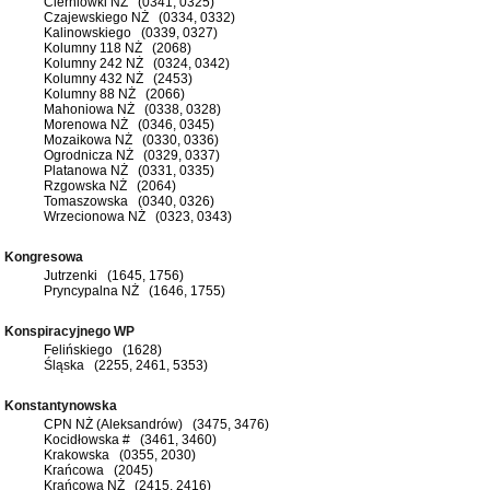
Cierniówki NŻ (0341, 0325)
Czajewskiego NŻ (0334, 0332)
Kalinowskiego (0339, 0327)
Kolumny 118 NŻ (2068)
Kolumny 242 NŻ (0324, 0342)
Kolumny 432 NŻ (2453)
Kolumny 88 NŻ (2066)
Mahoniowa NŻ (0338, 0328)
Morenowa NŻ (0346, 0345)
Mozaikowa NŻ (0330, 0336)
Ogrodnicza NŻ (0329, 0337)
Platanowa NŻ (0331, 0335)
Rzgowska NŻ (2064)
Tomaszowska (0340, 0326)
Wrzecionowa NŻ (0323, 0343)
Kongresowa
Jutrzenki (1645, 1756)
Pryncypalna NŻ (1646, 1755)
Konspiracyjnego WP
Felińskiego (1628)
Śląska (2255, 2461, 5353)
Konstantynowska
CPN NŻ (Aleksandrów) (3475, 3476)
Kocidłowska # (3461, 3460)
Krakowska (0355, 2030)
Krańcowa (2045)
Krańcowa NŻ (2415, 2416)