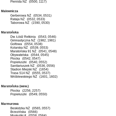
Pienista NŻ (0500, 1117)
Malownicza
Gerberowa NŻ (0534, 0531)
Rataja NŻ (0532, 0533)
Taborowa NŻ (1590, 0530)
Maratońska
Dw. Łódź Retkinia (0543, 0546)
Gimnastyczna NŻ (1982, 1981)
Golfowa (0554, 0538)
Kolarska NŻ (0539, 0553)
Maratońska 91 NŻ (0541, 0548)
Obywatelska (0544, 0545)
Plocka (0542, 0547)
Popiełuszki (0540, 0552)
Sanitariuszek NŻ (0536, 0556)
Stadion Miejski NŻ (1654)
Trasa S14 NŻ (0555, 0537)
Wróblewskiego NŻ (1601, 1602)
Maratońska (wew.)
Plocka (2256, 2257)
Popiełuszki (0549, 0550)
Marmurowa
Beskidzka NŻ (0565, 0557)
Brzezińska (0566)
Moskuliki # (0558, 0564)