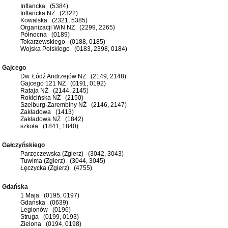
Inflancka (5384)
Inflancka NŻ (2322)
Kowalska (2321, 5385)
Organizacji WiN NŻ (2299, 2265)
Północna (0189)
Tokarzewskiego (0188, 0185)
Wojska Polskiego (0183, 2398, 0184)
Gajcego
Dw. Łódź Andrzejów NŻ (2149, 2148)
Gajcego 121 NŻ (0191, 0192)
Rataja NŻ (2144, 2145)
Rokicińska NŻ (2150)
Szelburg-Zarembiny NŻ (2146, 2147)
Zakładowa (1413)
Zakładowa NŻ (1842)
szkoła (1841, 1840)
Gałczyńskiego
Parzęczewska (Zgierz) (3042, 3043)
Tuwima (Zgierz) (3044, 3045)
Łęczycka (Zgierz) (4755)
Gdańska
1 Maja (0195, 0197)
Gdańska (0639)
Legionów (0196)
Struga (0199, 0193)
Zielona (0194, 0198)