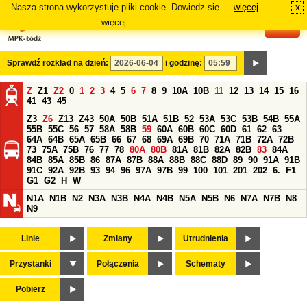
Nasza strona wykorzystuje pliki cookie. Dowiedz się
więcej
x
#
więcej.
Sprawdź rozkład na dzień:
i godzinę:
Z
Z1
Z2
0
1
2
3
4
5
6
7
8
9
10A
10B
11
12
13
14
15
16
41
43
45
Z3
Z6
Z13
Z43
50A
50B
51A
51B
52
53A
53C
53B
54B
55A
55B
55C
56
57
58A
58B
59
60A
60B
60C
60D
61
62
63
64A
64B
65A
65B
66
67
68
69A
69B
70
71A
71B
72A
72B
73
75A
75B
76
77
78
80A
80B
81A
81B
82A
82B
83
84A
84B
85A
85B
86
87A
87B
88A
88B
88C
88D
89
90
91A
91B
91C
92A
92B
93
94
96
97A
97B
99
100
101
201
202
6.
F1
G1
G2
H
W
N1A
N1B
N2
N3A
N3B
N4A
N4B
N5A
N5B
N6
N7A
N7B
N8
N9
Linie
Zmiany
Utrudnienia
Przystanki
Połączenia
Schematy
Pobierz