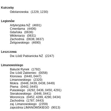
Kutrzeby
Odolanowska (1229, 1230)
Legionów
Artyleryjska NŻ (4691)
Cmentarna (4406)
Gdańska (0636)
Włókniarzy (0631)
Zachodnia (0638, 0637)
Żeligowskiego (4690)
Leszczowa
Dw. Łódź Pabianicka NŻ (2247)
Limanowskiego
Bałucki Rynek (1792)
Dw. Łódź Żabieniec (0058)
Klonowa (0440, 0447)
Limanowskiego (2320)
Mokra (0448, 0439, 0438, 0449)
Piwna (0442, 0445)
Pułaskiego (4292, 0436, 0450, 4291)
Sierakowskiego (0446, 0441)
Woronicza (0452, 4289, 4290, 0434)
Zachodnia (1787, 0443)
zaj. Limanowskiego (2359)
zajezdnia LIMANOWSKIEGO (9013)