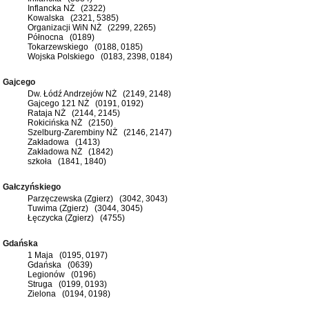
Inflancka NŻ (2322)
Kowalska (2321, 5385)
Organizacji WiN NŻ (2299, 2265)
Północna (0189)
Tokarzewskiego (0188, 0185)
Wojska Polskiego (0183, 2398, 0184)
Gajcego
Dw. Łódź Andrzejów NŻ (2149, 2148)
Gajcego 121 NŻ (0191, 0192)
Rataja NŻ (2144, 2145)
Rokicińska NŻ (2150)
Szelburg-Zarembiny NŻ (2146, 2147)
Zakładowa (1413)
Zakładowa NŻ (1842)
szkoła (1841, 1840)
Gałczyńskiego
Parzęczewska (Zgierz) (3042, 3043)
Tuwima (Zgierz) (3044, 3045)
Łęczycka (Zgierz) (4755)
Gdańska
1 Maja (0195, 0197)
Gdańska (0639)
Legionów (0196)
Struga (0199, 0193)
Zielona (0194, 0198)