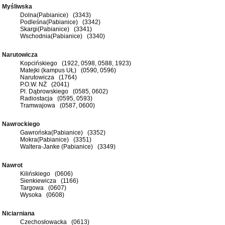
Myśliwska
Dolna(Pabianice) (3343)
Podleśna(Pabianice) (3342)
Skargi(Pabianice) (3341)
Wschodnia(Pabianice) (3340)
Narutowicza
Kopcińskiego (1922, 0598, 0588, 1923)
Matejki (kampus UŁ) (0590, 0596)
Narutowicza (1764)
P.O.W. NŻ (2041)
Pl. Dąbrowskiego (0585, 0602)
Radiostacja (0595, 0593)
Tramwajowa (0587, 0600)
Nawrockiego
Gawrońska(Pabianice) (3352)
Mokra(Pabianice) (3351)
Waltera-Janke (Pabianice) (3349)
Nawrot
Kilińskiego (0606)
Sienkiewicza (1166)
Targowa (0607)
Wysoka (0608)
Niciarniana
Czechosłowacka (0613)