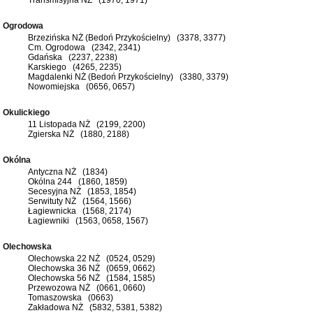
Ogrodowa
Brzezińska NŻ (Bedoń Przykościelny) (3378, 3377)
Cm. Ogrodowa (2342, 2341)
Gdańska (2237, 2238)
Karskiego (4265, 2235)
Magdalenki NŻ (Bedoń Przykościelny) (3380, 3379)
Nowomiejska (0656, 0657)
Okulickiego
11 Listopada NŻ (2199, 2200)
Zgierska NŻ (1880, 2188)
Okólna
Antyczna NŻ (1834)
Okólna 244 (1860, 1859)
Secesyjna NŻ (1853, 1854)
Serwituty NŻ (1564, 1566)
Łagiewnicka (1568, 2174)
Łagiewniki (1563, 0658, 1567)
Olechowska
Olechowska 22 NŻ (0524, 0529)
Olechowska 36 NŻ (0659, 0662)
Olechowska 56 NŻ (1584, 1585)
Przewozowa NŻ (0661, 0660)
Tomaszowska (0663)
Zakładowa NŻ (5832, 5381, 5382)