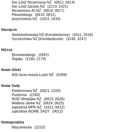
Dw. Łódź Niciarniana NŻ (0612, 0614)
Dw. Łódź Zarzew NŻ (2214, 2421)
Niciarniana 45 NŻ (0610, 0617)
Piłsudskiego (0616, 0611)
przychodnia NŻ (1633, 1634)
Niesięcin
Aleksandrowska NŻ (Konstantynów) (3411, 3418)
Szczecińska NŻ (Konstantynów) (3246, 3247)
Niższa
Broniewskiego (2462)
Śląska (2180, 2179)
Nowe Górki
600-lecia miasta Łodzi NŻ (5399)
Nowe Sady
Elektronowa NŻ (0621, 2326)
Pustynna (2260)
ROD Olimpijka NŻ (0623, 0626)
Waltera-Janke NŻ (0624, 0625)
zajezdnia MPK NŻ (1611, 0622)
zajezdnia NOWE SADY (9012)
Nowogrodzka
Mazowiecka (2210)