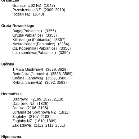
Graniczna
Graniczna 62 NŻ (1643)
Przestrzenna NŻ (2009, 2010)
Rozalii NŻ (1640)
Grota-Roweckiego
Bugaj(Pabianice) (3355)
Gryzla(Pabianice) (3353)
Kilińskiego (Pabianice) (3357)
Nawrockiego (Pabianice) (3354)
Os. Kopernika (Pabianice) (3356)
hala sportowa(Pabianice) (3359)
Główna
1 Maja (Justynów) (3629, 3628)
Bedońska (Janówka) (3588, 3589)
Okólna (Janówka) (3587, 3586)
Rybna (Janówka) (3592, 3593)
Hetmańska
Dąbrówki (2109, 1827, 2110)
Dąbrówki NŻ (1826)
Janów (2106, 2105)
Juranda ze Spychowa NŻ (1811)
Zagłoby (2107, 2108)
Zagłoby NŻ (1810, 1809)
Zakładowa (2112, 2111, 2351)
Hipoteczna