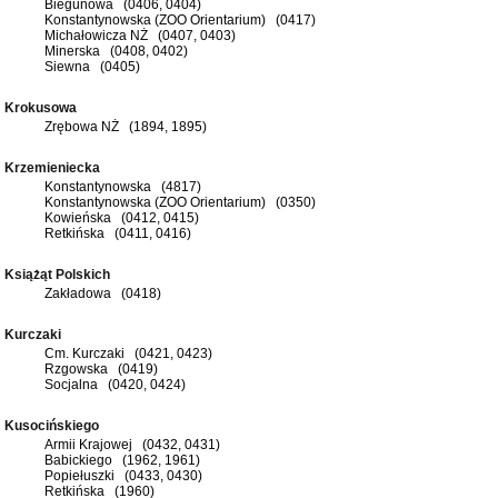
Biegunowa (0406, 0404)
Konstantynowska (ZOO Orientarium) (0417)
Michałowicza NŻ (0407, 0403)
Minerska (0408, 0402)
Siewna (0405)
Krokusowa
Zrębowa NŻ (1894, 1895)
Krzemieniecka
Konstantynowska (4817)
Konstantynowska (ZOO Orientarium) (0350)
Kowieńska (0412, 0415)
Retkińska (0411, 0416)
Książąt Polskich
Zakładowa (0418)
Kurczaki
Cm. Kurczaki (0421, 0423)
Rzgowska (0419)
Socjalna (0420, 0424)
Kusocińskiego
Armii Krajowej (0432, 0431)
Babickiego (1962, 1961)
Popiełuszki (0433, 0430)
Retkińska (1960)