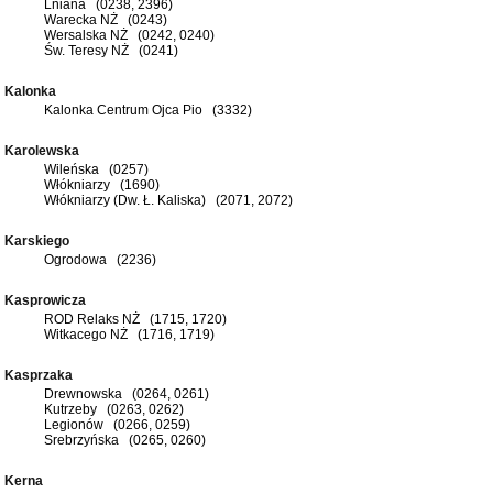
Lniana (0238, 2396)
Warecka NŻ (0243)
Wersalska NŻ (0242, 0240)
Św. Teresy NŻ (0241)
Kalonka
Kalonka Centrum Ojca Pio (3332)
Karolewska
Wileńska (0257)
Włókniarzy (1690)
Włókniarzy (Dw. Ł. Kaliska) (2071, 2072)
Karskiego
Ogrodowa (2236)
Kasprowicza
ROD Relaks NŻ (1715, 1720)
Witkacego NŻ (1716, 1719)
Kasprzaka
Drewnowska (0264, 0261)
Kutrzeby (0263, 0262)
Legionów (0266, 0259)
Srebrzyńska (0265, 0260)
Kerna