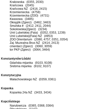
Krakowska (0355, 2030)
Krańcowa (2045)
Krańcowa NŻ (2416, 2415)
Krzemieniecka (4758)
Krzemieniecka (ZOO) (4731)
Kwasowa (3485)
Okręglik (Zgierz) (3462, 3463)
Smulska # (2412, 2411, 2044)
Sokołowska(Zgierz) (3234)
Unii Lubelskiej (Fala) (0352, 0353, 1239)
Unii Lubelskiej(Fala) NŻ (4953)
ZOO Orientarium (2080, 4757, 0351, 0354)
Zaj. Muzealna Brus NŻ (2414, 2413)
cmentarz (Zgierz) (3060, 3059)
tor PKP (Zgierz) (3064, 3464)
Konstantynów Łódzki
Gdańska mijanka (9103, 9108)
Srebrna mijanka (9102, 9107)
Konstytucyjna
Małachowskiego NŻ (0359, 0361)
Kopanka
Kopanka 24a NŻ (3433, 3434)
Kopcińskiego
Narutowicza (0365, 0368, 0364)
Piłsudskiego (1147)