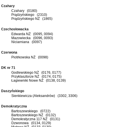
Czahary
Czahary (0180)
Prądzyńskiego (2310)
Prądzyńskiego NŻ (1865)
Czechosłowacka
Edwarda NŻ (0095, 0094)
Mazowiecka (0096, 0093)
Niciarniana (0097)
Czerwona
Piotrkowska NŻ (0098)
DK nr 71
Godlewskiego NŻ (0176, 0177)
Przyklasztorze NŻ (0174, 0175)
Łagiewniki Nowe NŻ (0138, 0139)
Daszyńskiego
Sienkiewicza (Aleksandrów) (3302, 3306)
Demokratyczna
Bartoszewskiego (0722)
Bartoszewskiego NŻ (0132)
Demokratyczna 117 NŻ (0131)
Dzwonowa (0134, 0129)
Matowa NŻ (0133, 0130)