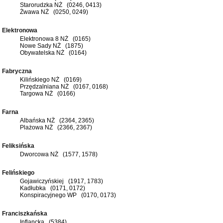
Starorudzka NŻ (0246, 0413)
Żwawa NŻ (0250, 0249)
Elektronowa
Elektronowa 8 NŻ (0165)
Nowe Sady NŻ (1875)
Obywatelska NŻ (0164)
Fabryczna
Kilińskiego NŻ (0169)
Przędzalniana NŻ (0167, 0168)
Targowa NŻ (0166)
Farna
Albańska NŻ (2364, 2365)
Plażowa NŻ (2366, 2367)
Feliksińska
Dworcowa NŻ (1577, 1578)
Felińskiego
Gojawiczyńskiej (1917, 1783)
Kadłubka (0171, 0172)
Konspiracyjnego WP (0170, 0173)
Franciszkańska
Inflancka (5384)