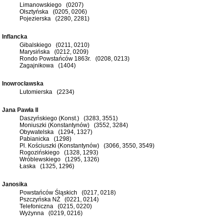
Limanowskiego (0207)
Olsztyńska (0205, 0206)
Pojezierska (2280, 2281)
Inflancka
Gibalskiego (0211, 0210)
Marysińska (0212, 0209)
Rondo Powstańców 1863r. (0208, 0213)
Zagajnikowa (1404)
Inowrocławska
Lutomierska (2234)
Jana Pawła II
Daszyńskiego (Konst.) (3283, 3551)
Moniuszki (Konstantynów) (3552, 3284)
Obywatelska (1294, 1327)
Pabianicka (1298)
Pl. Kościuszki (Konstantynów) (3066, 3550, 3549)
Rogozińskiego (1328, 1293)
Wróblewskiego (1295, 1326)
Łaska (1325, 1296)
Janosika
Powstańców Śląskich (0217, 0218)
Pszczyńska NŻ (0221, 0214)
Telefoniczna (0215, 0220)
Wyżynna (0219, 0216)