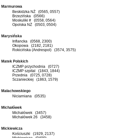
Marmurowa
Beskidzka NŻ (0565, 0557)
Brzezińska (0566)
Moskuliki # (0558, 0564)
Opolska NŻ (0503, 0504)
Marysińska
Inflancka (0568, 2300)
Okopowa (2182, 2181)
Rokicińska (Andrespol) (3574, 3575)
Matek Polskich
ICZMP przychodnia (0727)
ICZMP szpital (1843, 1844)
Przednia (0725, 0728)
Sczanieckiej (1863, 1579)
Małachowskiego
Niciarniana (0535)
Michałówek
Michałówek (3457)
Michałówek 26 (3458)
Mickiewicza
Kościuszki (1929, 2137)
Mickiewicza (0400)