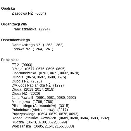
Opolska
Zjazdowa NŻ (0664)
Organizacji WiN
Franciszkańska (2294)
Ossendowskiego
Dąbrowskiego NŻ (1263, 1262)
Lodowa NŻ (1264, 1261)
Pabianicka
ET-2 (9003)
3 Maja (0677, 0676, 0696, 0695)
Chocianowicka (0701, 0671, 0032, 0670)
Dubois (0674, 0697, 0698, 0675)
Dubois NŻ (2323)
Dw. Łódź Pabianicka NŻ (1299)
Długa (2019, 2017, 2018)
Długa NŻ (2020)
Jana Pawła II (0691, 0681, 0680, 0692)
Mierzejowa (1789, 1788)
Piłsudskiego (Aleksandrów) (3315)
Południowa (Aleksandrów) (3317)
Prądzyńskiego (0694, 0679, 0678, 0693)
Rondo Lotników Lwowskich (0689, 0690, 0684, 0683, 0682)
Rudzka (0673, 0700, 0672, 0699)
Wólczańska (0685, 2154, 2155, 0688)