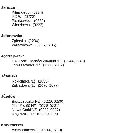
Jaracza
Kilińskiego (0224)
P.O.W. (0223)
Piotrkowska (0225)
Wierzbowa (0222)
Julianowska
Zgierska (0234)
Żarnowcowa (0235, 0236)
Jędrzejowska
Dw. Łódź Olechów Wiadukt NŻ (2244, 2245)
Tomaszowska NŻ (2368, 2369)
Józefiaka
Rokicińska NŻ (2055)
Zakładowa NŻ (2076, 2077)
Józefów
Bieszczadzka NŻ (0229, 0230)
Józefów 60 NŻ (0228, 0231)
Nowe Górki NŻ (0232, 0227)
Rzgowska NŻ (0233, 0226)
Kaczeńcowa
Aleksandrowska (0244, 0239)