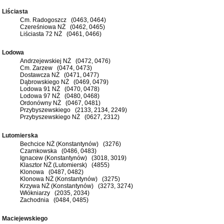
Liściasta
Cm. Radogoszcz (0463, 0464)
Czereśniowa NŻ (0462, 0465)
Liściasta 72 NŻ (0461, 0466)
Lodowa
Andrzejewskiej NŻ (0472, 0476)
Cm. Zarzew (0474, 0473)
Dostawcza NŻ (0471, 0477)
Dąbrowskiego NŻ (0469, 0479)
Lodowa 91 NŻ (0470, 0478)
Lodowa 97 NŻ (0480, 0468)
Ordonówny NŻ (0467, 0481)
Przybyszewskiego (2133, 2134, 2249)
Przybyszewskiego NŻ (0627, 2312)
Lutomierska
Bechcice NŻ (Konstantynów) (3276)
Czarnkowska (0486, 0483)
Ignacew (Konstantynów) (3018, 3019)
Klasztor NŻ (Lutomiersk) (4855)
Klonowa (0487, 0482)
Klonowa NŻ (Konstantynów) (3275)
Krzywa NŻ (Konstantynów) (3273, 3274)
Włókniarzy (2035, 2034)
Zachodnia (0484, 0485)
Maciejewskiego