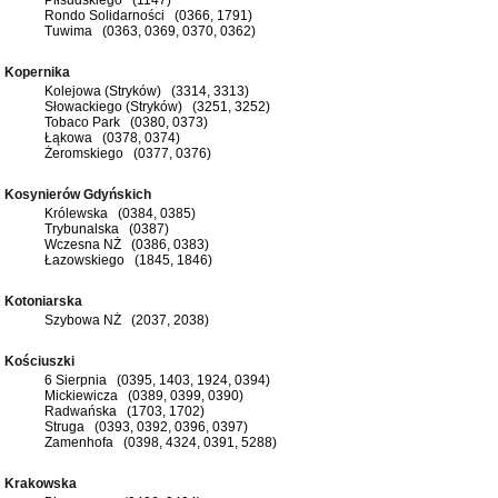
Rondo Solidarności (0366, 1791)
Tuwima (0363, 0369, 0370, 0362)
Kopernika
Kolejowa (Stryków) (3314, 3313)
Słowackiego (Stryków) (3251, 3252)
Tobaco Park (0380, 0373)
Łąkowa (0378, 0374)
Żeromskiego (0377, 0376)
Kosynierów Gdyńskich
Królewska (0384, 0385)
Trybunalska (0387)
Wczesna NŻ (0386, 0383)
Łazowskiego (1845, 1846)
Kotoniarska
Szybowa NŻ (2037, 2038)
Kościuszki
6 Sierpnia (0395, 1403, 1924, 0394)
Mickiewicza (0389, 0399, 0390)
Radwańska (1703, 1702)
Struga (0393, 0392, 0396, 0397)
Zamenhofa (0398, 4324, 0391, 5288)
Krakowska