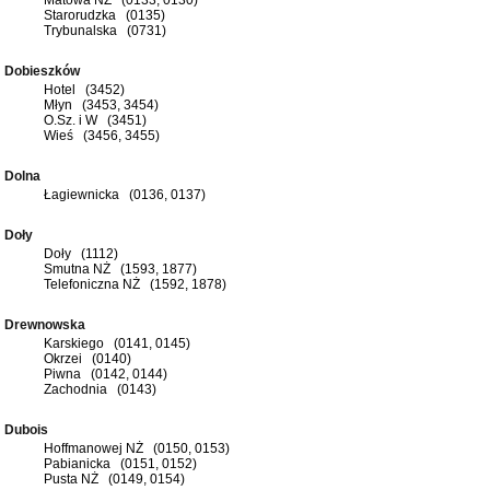
Starorudzka (0135)
Trybunalska (0731)
Dobieszków
Hotel (3452)
Młyn (3453, 3454)
O.Sz. i W (3451)
Wieś (3456, 3455)
Dolna
Łagiewnicka (0136, 0137)
Doły
Doły (1112)
Smutna NŻ (1593, 1877)
Telefoniczna NŻ (1592, 1878)
Drewnowska
Karskiego (0141, 0145)
Okrzei (0140)
Piwna (0142, 0144)
Zachodnia (0143)
Dubois
Hoffmanowej NŻ (0150, 0153)
Pabianicka (0151, 0152)
Pusta NŻ (0149, 0154)