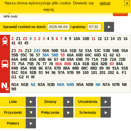
Nasza strona wykorzystuje pliki cookie. Dowiedz się
więcej
x
#
więcej.
Sprawdź rozkład na dzień:
i godzinę:
Z
Z1
Z2
0
1
2
3
4
5
6
7
8
9
10A
10B
11
12
13
14
15
16
41
43
45
Z3
Z6
Z13
Z43
50A
50B
51A
51B
52
53A
53C
53B
54B
55A
55B
55C
56
57
58A
58B
59
60A
60B
60C
60D
61
62
63
64A
64B
65A
65B
66
67
68
69A
69B
70
71A
71B
72A
72B
73
75A
75B
76
77
78
80A
80B
81A
81B
82A
82B
83
84A
84B
85A
85B
86
87A
87B
88A
88B
88C
88D
89
90
91A
91B
91C
92A
92B
93
94
96
97A
97B
99
100
101
201
202
6.
F1
G1
G2
H
W
N1A
N1B
N2
N3A
N3B
N4A
N4B
N5A
N5B
N6
N7A
N7B
N8
N9
Linie
Zmiany
Utrudnienia
Przystanki
Połączenia
Schematy
Pobierz