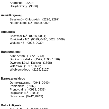
Andrespol (3233)
Urząd Gminy (3386)
Armii Krajowej
Batalionów Chłopskich (2296, 2297)
Napierskiego NŻ (0025, 0024)
Augustów
Bacewicz NŻ (0026, 0031)
Rokicińska NŻ (0029, 0410, 0028, 0409)
Wujaka NŻ (0027, 0030)
Bandurskiego
Atlas Arena (1772, 1773)
Dw. Łódź Kaliska (1599, 1595, 1596)
Dworzec Łódź - Kaliska (1598)
Wileńska (1597, 1600)
Wróblewskiego (2125, 2126)
Bartoszewskiego
Demokratyczna (0941, 0940)
Pabianicka (0937)
Pryncypalna (0938, 0939)
Rzgowska NŻ (1034)
Siostrzana (0942, 0943)
Bałucki Rynek