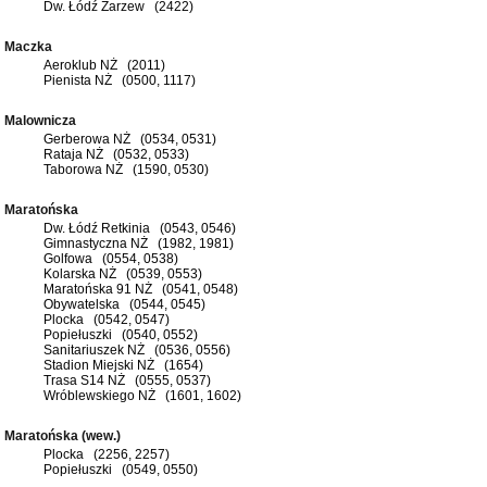
Dw. Łódź Zarzew (2422)
Maczka
Aeroklub NŻ (2011)
Pienista NŻ (0500, 1117)
Malownicza
Gerberowa NŻ (0534, 0531)
Rataja NŻ (0532, 0533)
Taborowa NŻ (1590, 0530)
Maratońska
Dw. Łódź Retkinia (0543, 0546)
Gimnastyczna NŻ (1982, 1981)
Golfowa (0554, 0538)
Kolarska NŻ (0539, 0553)
Maratońska 91 NŻ (0541, 0548)
Obywatelska (0544, 0545)
Plocka (0542, 0547)
Popiełuszki (0540, 0552)
Sanitariuszek NŻ (0536, 0556)
Stadion Miejski NŻ (1654)
Trasa S14 NŻ (0555, 0537)
Wróblewskiego NŻ (1601, 1602)
Maratońska (wew.)
Plocka (2256, 2257)
Popiełuszki (0549, 0550)