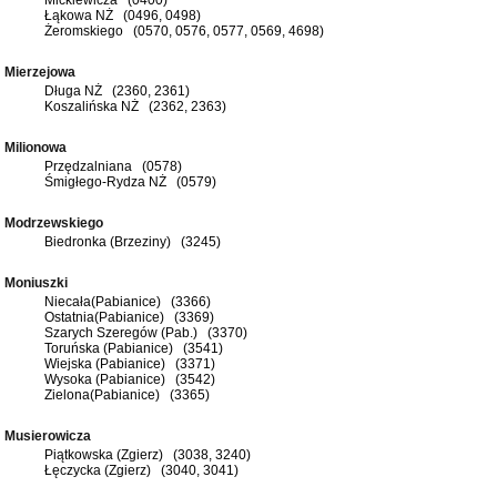
Łąkowa NŻ (0496, 0498)
Żeromskiego (0570, 0576, 0577, 0569, 4698)
Mierzejowa
Długa NŻ (2360, 2361)
Koszalińska NŻ (2362, 2363)
Milionowa
Przędzalniana (0578)
Śmigłego-Rydza NŻ (0579)
Modrzewskiego
Biedronka (Brzeziny) (3245)
Moniuszki
Niecała(Pabianice) (3366)
Ostatnia(Pabianice) (3369)
Szarych Szeregów (Pab.) (3370)
Toruńska (Pabianice) (3541)
Wiejska (Pabianice) (3371)
Wysoka (Pabianice) (3542)
Zielona(Pabianice) (3365)
Musierowicza
Piątkowska (Zgierz) (3038, 3240)
Łęczycka (Zgierz) (3040, 3041)