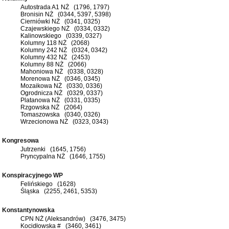
Autostrada A1 NŻ (1796, 1797)
Bronisin NŻ (0344, 5397, 5398)
Cierniówki NŻ (0341, 0325)
Czajewskiego NŻ (0334, 0332)
Kalinowskiego (0339, 0327)
Kolumny 118 NŻ (2068)
Kolumny 242 NŻ (0324, 0342)
Kolumny 432 NŻ (2453)
Kolumny 88 NŻ (2066)
Mahoniowa NŻ (0338, 0328)
Morenowa NŻ (0346, 0345)
Mozaikowa NŻ (0330, 0336)
Ogrodnicza NŻ (0329, 0337)
Platanowa NŻ (0331, 0335)
Rzgowska NŻ (2064)
Tomaszowska (0340, 0326)
Wrzecionowa NŻ (0323, 0343)
Kongresowa
Jutrzenki (1645, 1756)
Pryncypalna NŻ (1646, 1755)
Konspiracyjnego WP
Felińskiego (1628)
Śląska (2255, 2461, 5353)
Konstantynowska
CPN NŻ (Aleksandrów) (3476, 3475)
Kocidłowska # (3460, 3461)