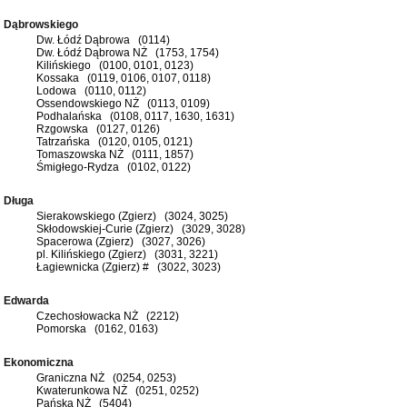
Dąbrowskiego
Dw. Łódź Dąbrowa (0114)
Dw. Łódź Dąbrowa NŻ (1753, 1754)
Kilińskiego (0100, 0101, 0123)
Kossaka (0119, 0106, 0107, 0118)
Lodowa (0110, 0112)
Ossendowskiego NŻ (0113, 0109)
Podhalańska (0108, 0117, 1630, 1631)
Rzgowska (0127, 0126)
Tatrzańska (0120, 0105, 0121)
Tomaszowska NŻ (0111, 1857)
Śmigłego-Rydza (0102, 0122)
Długa
Sierakowskiego (Zgierz) (3024, 3025)
Skłodowskiej-Curie (Zgierz) (3029, 3028)
Spacerowa (Zgierz) (3027, 3026)
pl. Kilińskiego (Zgierz) (3031, 3221)
Łagiewnicka (Zgierz) # (3022, 3023)
Edwarda
Czechosłowacka NŻ (2212)
Pomorska (0162, 0163)
Ekonomiczna
Graniczna NŻ (0254, 0253)
Kwaterunkowa NŻ (0251, 0252)
Pańska NŻ (5404)