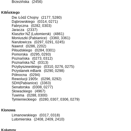
Brzezińska (2456)
Kilińskiego
Dw. Łódź Chojny (2177, 5280)
Dąbrowskiego (0314, 0271)
Fabryczna (0282, 0303)
Jaracza (2337)
Klasztor NŻ (Lutomiersk) (4861)
Moniuszki (Pabianice) (3360, 3361)
Narutowicza (0297, 0291, 0245)
Nawrot (0286, 2202)
Piłsudskiego (0284, 0301)
Pomorska (0295, 0293)
Poznańska (0273, 0312)
Poznańska NŻ (0313)
Przybyszewskiego (0310, 0276, 0275)
Przystanek mBank (0290, 0298)
Północna (0294)
Rewolucji 1905r. (0296, 0292)
SDH(Pabianice) (3363)
Senatorska (0308, 0277)
Słowackiego (4967)
Tuwima (0288, 0300)
Tymienieckiego (0280, 0307, 0306, 0279)
Klonowa
Limanowskiego (0317, 0318)
Lutomierska (2408, 2409, 2410)
Kolumny