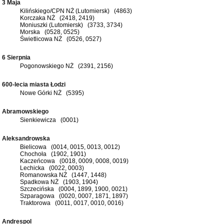
3 Maja
Kilińskiego/CPN NŻ (Lutomiersk) (4863)
Korczaka NŻ (2418, 2419)
Moniuszki (Lutomiersk) (3733, 3734)
Morska (0528, 0525)
Świetlicowa NŻ (0526, 0527)
6 Sierpnia
Pogonowskiego NŻ (2391, 2156)
600-lecia miasta Łodzi
Nowe Górki NŻ (5395)
Abramowskiego
Sienkiewicza (0001)
Aleksandrowska
Bielicowa (0014, 0015, 0013, 0012)
Chochoła (1902, 1901)
Kaczeńcowa (0018, 0009, 0008, 0019)
Lechicka (0022, 0003)
Romanowska NŻ (1447, 1448)
Spadkowa NŻ (1903, 1904)
Szczecińska (0004, 1899, 1900, 0021)
Szparagowa (0020, 0007, 1871, 1897)
Traktorowa (0011, 0017, 0010, 0016)
Andrespol