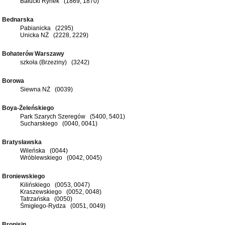
Bałucki Rynek (1869, 1870)
Bednarska
Pabianicka (2295)
Unicka NŻ (2228, 2229)
Bohaterów Warszawy
szkoła (Brzeziny) (3242)
Borowa
Siewna NŻ (0039)
Boya-Żeleńskiego
Park Szarych Szeregów (5400, 5401)
Sucharskiego (0040, 0041)
Bratysławska
Wileńska (0044)
Wróblewskiego (0042, 0045)
Broniewskiego
Kilińskiego (0053, 0047)
Kraszewskiego (0052, 0048)
Tatrzańska (0050)
Śmigłego-Rydza (0051, 0049)
Bronisin