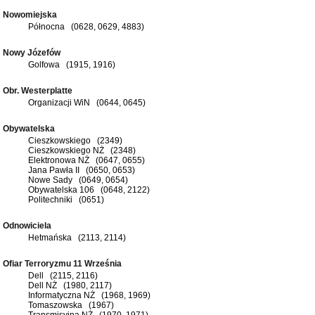
Nowomiejska
Północna (0628, 0629, 4883)
Nowy Józefów
Golfowa (1915, 1916)
Obr. Westerplatte
Organizacji WiN (0644, 0645)
Obywatelska
Cieszkowskiego (2349)
Cieszkowskiego NŻ (2348)
Elektronowa NŻ (0647, 0655)
Jana Pawła II (0650, 0653)
Nowe Sady (0649, 0654)
Obywatelska 106 (0648, 2122)
Politechniki (0651)
Odnowiciela
Hetmańska (2113, 2114)
Ofiar Terroryzmu 11 Września
Dell (2115, 2116)
Dell NŻ (1980, 2117)
Informatyczna NŻ (1968, 1969)
Tomaszowska (1967)
Transmisyjna NŻ (1970, 1971)