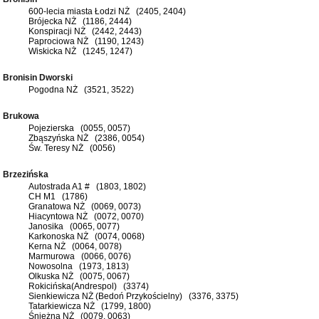
600-lecia miasta Łodzi NŻ (2405, 2404)
Brójecka NŻ (1186, 2444)
Konspiracji NŻ (2442, 2443)
Paprociowa NŻ (1190, 1243)
Wiskicka NŻ (1245, 1247)
Bronisin Dworski
Pogodna NŻ (3521, 3522)
Brukowa
Pojezierska (0055, 0057)
Zbąszyńska NŻ (2386, 0054)
Św. Teresy NŻ (0056)
Brzezińska
Autostrada A1 # (1803, 1802)
CH M1 (1786)
Granatowa NŻ (0069, 0073)
Hiacyntowa NŻ (0072, 0070)
Janosika (0065, 0077)
Karkonoska NŻ (0074, 0068)
Kerna NŻ (0064, 0078)
Marmurowa (0066, 0076)
Nowosolna (1973, 1813)
Olkuska NŻ (0075, 0067)
Rokicińska(Andrespol) (3374)
Sienkiewicza NŻ (Bedoń Przykościelny) (3376, 3375)
Tatarkiewicza NŻ (1799, 1800)
Śnieżna NŻ (0079, 0063)