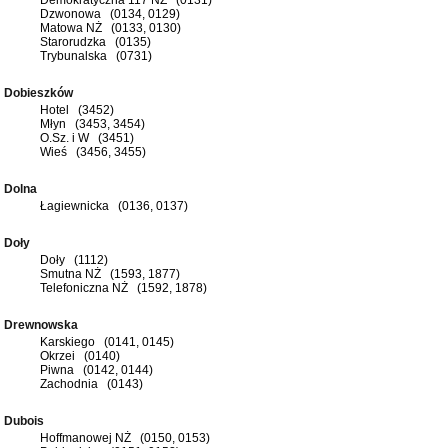
Dzwonowa (0134, 0129)
Matowa NŻ (0133, 0130)
Starorudzka (0135)
Trybunalska (0731)
Dobieszków
Hotel (3452)
Młyn (3453, 3454)
O.Sz. i W (3451)
Wieś (3456, 3455)
Dolna
Łagiewnicka (0136, 0137)
Doły
Doły (1112)
Smutna NŻ (1593, 1877)
Telefoniczna NŻ (1592, 1878)
Drewnowska
Karskiego (0141, 0145)
Okrzei (0140)
Piwna (0142, 0144)
Zachodnia (0143)
Dubois
Hoffmanowej NŻ (0150, 0153)