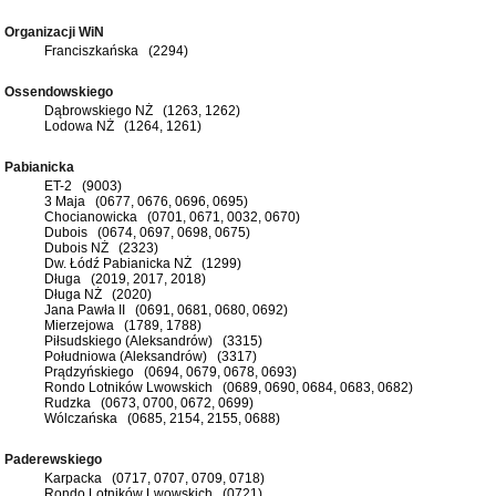
Organizacji WiN
Franciszkańska (2294)
Ossendowskiego
Dąbrowskiego NŻ (1263, 1262)
Lodowa NŻ (1264, 1261)
Pabianicka
ET-2 (9003)
3 Maja (0677, 0676, 0696, 0695)
Chocianowicka (0701, 0671, 0032, 0670)
Dubois (0674, 0697, 0698, 0675)
Dubois NŻ (2323)
Dw. Łódź Pabianicka NŻ (1299)
Długa (2019, 2017, 2018)
Długa NŻ (2020)
Jana Pawła II (0691, 0681, 0680, 0692)
Mierzejowa (1789, 1788)
Piłsudskiego (Aleksandrów) (3315)
Południowa (Aleksandrów) (3317)
Prądzyńskiego (0694, 0679, 0678, 0693)
Rondo Lotników Lwowskich (0689, 0690, 0684, 0683, 0682)
Rudzka (0673, 0700, 0672, 0699)
Wólczańska (0685, 2154, 2155, 0688)
Paderewskiego
Karpacka (0717, 0707, 0709, 0718)
Rondo Lotników Lwowskich (0721)