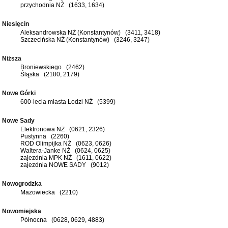
przychodnia NŻ (1633, 1634)
Niesięcin
Aleksandrowska NŻ (Konstantynów) (3411, 3418)
Szczecińska NŻ (Konstantynów) (3246, 3247)
Niższa
Broniewskiego (2462)
Śląska (2180, 2179)
Nowe Górki
600-lecia miasta Łodzi NŻ (5399)
Nowe Sady
Elektronowa NŻ (0621, 2326)
Pustynna (2260)
ROD Olimpijka NŻ (0623, 0626)
Waltera-Janke NŻ (0624, 0625)
zajezdnia MPK NŻ (1611, 0622)
zajezdnia NOWE SADY (9012)
Nowogrodzka
Mazowiecka (2210)
Nowomiejska
Północna (0628, 0629, 4883)