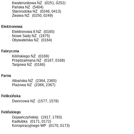
Kwaterunkowa NŻ (0251, 0252)
Pańska NŻ (5404)
Starorudzka NŻ (0246, 0413)
Żwawa NŻ (0250, 0249)
Elektronowa
Elektronowa 8 NŻ (0165)
Nowe Sady NŻ (1875)
Obywatelska NŻ (0164)
Fabryczna
Kilińskiego NŻ (0169)
Przędzalniana NŻ (0167, 0168)
Targowa NŻ (0166)
Farna
Albańska NŻ (2364, 2365)
Plażowa NŻ (2366, 2367)
Feliksińska
Dworcowa NŻ (1577, 1578)
Felińskiego
Gojawiczyńskiej (1917, 1783)
Kadłubka (0171, 0172)
Konspiracyjnego WP (0170, 0173)