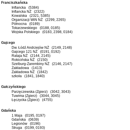
Franciszkańska
Inflancka (5384)
Inflancka NŻ (2322)
Kowalska (2321, 5385)
Organizacji WiN NŻ (2299, 2265)
Północna (0189)
Tokarzewskiego (0188, 0185)
Wojska Polskiego (0183, 2398, 0184)
Gajcego
Dw. Łódź Andrzejów NŻ (2149, 2148)
Gajcego 121 NŻ (0191, 0192)
Rataja NŻ (2144, 2145)
Rokicińska NŻ (2150)
Szelburg-Zarembiny NŻ (2146, 2147)
Zakładowa (1413)
Zakładowa NŻ (1842)
szkoła (1841, 1840)
Gałczyńskiego
Parzęczewska (Zgierz) (3042, 3043)
Tuwima (Zgierz) (3044, 3045)
Łęczycka (Zgierz) (4755)
Gdańska
1 Maja (0195, 0197)
Gdańska (0639)
Legionów (0196)
Struga (0199, 0193)