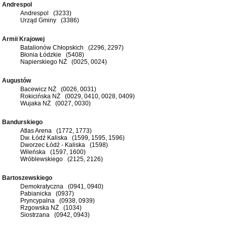
Andrespol
Andrespol (3233)
Urząd Gminy (3386)
Armii Krajowej
Batalionów Chłopskich (2296, 2297)
Błonia Łódzkie (5408)
Napierskiego NŻ (0025, 0024)
Augustów
Bacewicz NŻ (0026, 0031)
Rokicińska NŻ (0029, 0410, 0028, 0409)
Wujaka NŻ (0027, 0030)
Bandurskiego
Atlas Arena (1772, 1773)
Dw. Łódź Kaliska (1599, 1595, 1596)
Dworzec Łódź - Kaliska (1598)
Wileńska (1597, 1600)
Wróblewskiego (2125, 2126)
Bartoszewskiego
Demokratyczna (0941, 0940)
Pabianicka (0937)
Pryncypalna (0938, 0939)
Rzgowska NŻ (1034)
Siostrzana (0942, 0943)