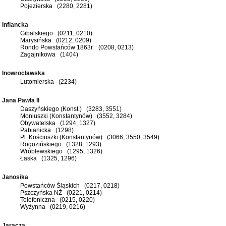
Pojezierska (2280, 2281)
Inflancka
Gibalskiego (0211, 0210)
Marysińska (0212, 0209)
Rondo Powstańców 1863r. (0208, 0213)
Zagajnikowa (1404)
Inowrocławska
Lutomierska (2234)
Jana Pawła II
Daszyńskiego (Konst.) (3283, 3551)
Moniuszki (Konstantynów) (3552, 3284)
Obywatelska (1294, 1327)
Pabianicka (1298)
Pl. Kościuszki (Konstantynów) (3066, 3550, 3549)
Rogozińskiego (1328, 1293)
Wróblewskiego (1295, 1326)
Łaska (1325, 1296)
Janosika
Powstańców Śląskich (0217, 0218)
Pszczyńska NŻ (0221, 0214)
Telefoniczna (0215, 0220)
Wyżynna (0219, 0216)
Jaracza