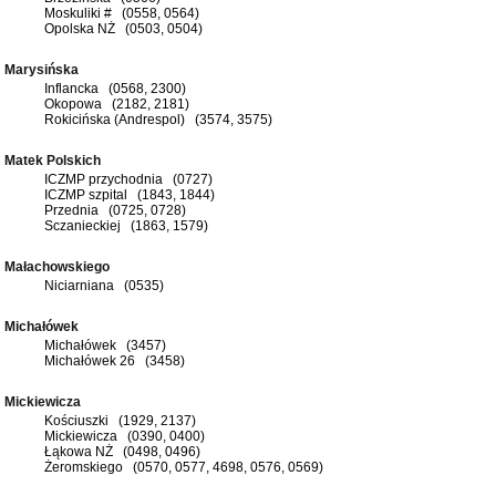
Moskuliki # (0558, 0564)
Opolska NŻ (0503, 0504)
Marysińska
Inflancka (0568, 2300)
Okopowa (2182, 2181)
Rokicińska (Andrespol) (3574, 3575)
Matek Polskich
ICZMP przychodnia (0727)
ICZMP szpital (1843, 1844)
Przednia (0725, 0728)
Sczanieckiej (1863, 1579)
Małachowskiego
Niciarniana (0535)
Michałówek
Michałówek (3457)
Michałówek 26 (3458)
Mickiewicza
Kościuszki (1929, 2137)
Mickiewicza (0390, 0400)
Łąkowa NŻ (0498, 0496)
Żeromskiego (0570, 0577, 4698, 0576, 0569)