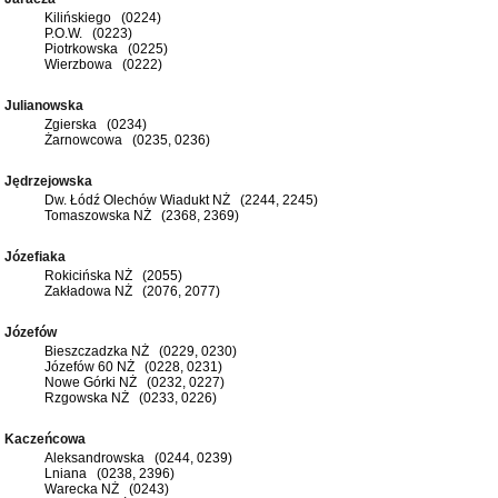
Kilińskiego (0224)
P.O.W. (0223)
Piotrkowska (0225)
Wierzbowa (0222)
Julianowska
Zgierska (0234)
Żarnowcowa (0235, 0236)
Jędrzejowska
Dw. Łódź Olechów Wiadukt NŻ (2244, 2245)
Tomaszowska NŻ (2368, 2369)
Józefiaka
Rokicińska NŻ (2055)
Zakładowa NŻ (2076, 2077)
Józefów
Bieszczadzka NŻ (0229, 0230)
Józefów 60 NŻ (0228, 0231)
Nowe Górki NŻ (0232, 0227)
Rzgowska NŻ (0233, 0226)
Kaczeńcowa
Aleksandrowska (0244, 0239)
Lniana (0238, 2396)
Warecka NŻ (0243)