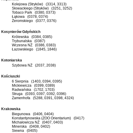
Kolejowa (Stryków) (3314, 3313)
Słowackiego (Stryków) (3251, 3252)
Tobaco Park (0380, 0373)
Łąkowa (0378, 0374)
Żeromskiego (0377, 0376)
Kosynierów Gdyńskich
Królewska (0384, 0385)
Trybunalska (0387)
Wczesna NŻ (0386, 0383)
Łazowskiego (1845, 1846)
Kotoniarska
Szybowa NŻ (2037, 2038)
Kościuszki
6 Sierpnia (1403, 0394, 0395)
Mickiewicza (0399, 0389)
Radwańska (1702, 1703)
Struga (0393, 0397, 0392, 0396)
Zamenhofa (5288, 0391, 0398, 4324)
Krakowska
Biegunowa (0406, 0404)
Konstantynowska (ZOO Orientarium) (0417)
Michałowicza NŻ (0407, 0403)
Minerska (0408, 0402)
Siewna (0405)