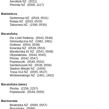
Aeroklub NŻ (2011)
Pienista NŻ (0500, 1117)
Malownicza
Gerberowa NŻ (0534, 0531)
Rataja NŻ (0532, 0533)
Taborowa NŻ (1590, 0530)
Maratońska
Dw. Łódź Retkinia (0543, 0546)
Gimnastyczna NŻ (1982, 1981)
Golfowa (0554, 0538)
Kolarska NŻ (0539, 0553)
Maratońska 91 NŻ (0541, 0548)
Obywatelska (0544, 0545)
Plocka (0542, 0547)
Popiełuszki (0540, 0552)
Sanitariuszek NŻ (0536, 0556)
Stadion Miejski NŻ (1654)
Trasa S14 NŻ (0555, 0537)
Wróblewskiego NŻ (1601, 1602)
Maratońska (wew.)
Plocka (2256, 2257)
Popiełuszki (0549, 0550)
Marmurowa
Beskidzka NŻ (0565, 0557)
Brzezińska (0566)