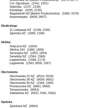
Cm. Ogrodowa (2342, 2341)
Gdańska (2237, 2238)
Karskiego (4265, 2235)
Magdalenki NŻ (Bedoń Przykościelny) (3380, 3379)
Nowomiejska (0656, 0657)
Okulickiego
11 Listopada NŻ (2199, 2200)
Zgierska NŻ (1880, 2188)
Okólna
Antyczna NŻ (1834)
Okólna 244 (1860, 1859)
Secesyjna NŻ (1853, 1854)
Serwituty NŻ (1564, 1566)
Łagiewnicka (1568, 2174)
Łagiewniki (1563, 0658, 1567)
Olechowska
Olechowska 22 NŻ (0524, 0529)
Olechowska 36 NŻ (0659, 0662)
Olechowska 56 NŻ (1584, 1585)
Przewozowa NŻ (0661, 0660)
Tomaszowska (0663)
Zakładowa NŻ (5832, 5381, 5382)
Opolska
Zjazdowa NŻ (0664)