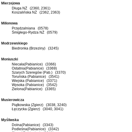
Mierzejowa
Długa NŻ (2360, 2361)
Koszalińska NŻ (2362, 2363)
Milionowa
Przędzalniana (0578)
Śmigłego-Rydza NŻ (0579)
Modrzewskiego
Biedronka (Brzeziny) (3245)
Moniuszki
Niecała(Pabianice) (3366)
Ostatnia(Pabianice) (3369)
Szarych Szeregów (Pab.) (3370)
Toruńska (Pabianice) (3541)
Wiejska (Pabianice) (3371)
Wysoka (Pabianice) (3542)
Zielona(Pabianice) (3365)
Musierowicza
Piątkowska (Zgierz) (3038, 3240)
Łęczycka (Zgierz) (3040, 3041)
Myśliwska
Dolna(Pabianice) (3343)
Podleśna(Pabianice) (3342)