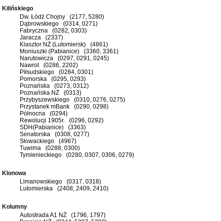
Kilińskiego
Dw. Łódź Chojny (2177, 5280)
Dąbrowskiego (0314, 0271)
Fabryczna (0282, 0303)
Jaracza (2337)
Klasztor NŻ (Lutomiersk) (4861)
Moniuszki (Pabianice) (3360, 3361)
Narutowicza (0297, 0291, 0245)
Nawrot (0286, 2202)
Piłsudskiego (0284, 0301)
Pomorska (0295, 0293)
Poznańska (0273, 0312)
Poznańska NŻ (0313)
Przybyszewskiego (0310, 0276, 0275)
Przystanek mBank (0290, 0298)
Północna (0294)
Rewolucji 1905r. (0296, 0292)
SDH(Pabianice) (3363)
Senatorska (0308, 0277)
Słowackiego (4967)
Tuwima (0288, 0300)
Tymienieckiego (0280, 0307, 0306, 0279)
Klonowa
Limanowskiego (0317, 0318)
Lutomierska (2408, 2409, 2410)
Kolumny
Autostrada A1 NŻ (1796, 1797)