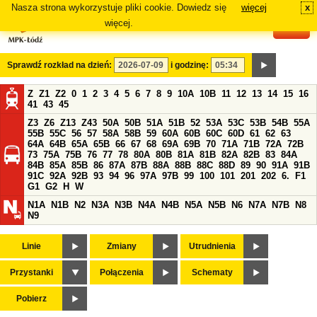
Nasza strona wykorzystuje pliki cookie. Dowiedz się
więcej
x
#
więcej.
Sprawdź rozkład na dzień:
i godzinę:
Z
Z1
Z2
0
1
2
3
4
5
6
7
8
9
10A
10B
11
12
13
14
15
16
41
43
45
Z3
Z6
Z13
Z43
50A
50B
51A
51B
52
53A
53C
53B
54B
55A
55B
55C
56
57
58A
58B
59
60A
60B
60C
60D
61
62
63
64A
64B
65A
65B
66
67
68
69A
69B
70
71A
71B
72A
72B
73
75A
75B
76
77
78
80A
80B
81A
81B
82A
82B
83
84A
84B
85A
85B
86
87A
87B
88A
88B
88C
88D
89
90
91A
91B
91C
92A
92B
93
94
96
97A
97B
99
100
101
201
202
6.
F1
G1
G2
H
W
N1A
N1B
N2
N3A
N3B
N4A
N4B
N5A
N5B
N6
N7A
N7B
N8
N9
Linie
Zmiany
Utrudnienia
Przystanki
Połączenia
Schematy
Pobierz