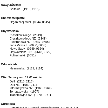
Nowy Józefów
Golfowa (1915, 1916)
Obr. Westerplatte
Organizacji WiN (0644, 0645)
Obywatelska
Cieszkowskiego (2349)
Cieszkowskiego NŻ (2348)
Elektronowa NŻ (0647, 0655)
Jana Pawła II (0650, 0653)
Nowe Sady (0649, 0654)
Obywatelska 106 (0648, 2122)
Politechniki (0651)
Odnowiciela
Hetmańska (2113, 2114)
Ofiar Terroryzmu 11 Września
Dell (2115, 2116)
Dell NŻ (1980, 2117)
Informatyczna NŻ (1968, 1969)
Tomaszowska (1967)
Transmisyjna NŻ (1970, 1971)
Ogrodowa
Brzezińska NŻ (Bedoń Przykościelny) (3378, 3377)