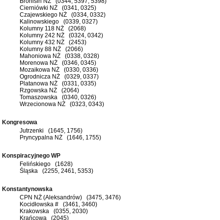
Bronisin NŻ (0344, 5397, 5398)
Cierniówki NŻ (0341, 0325)
Czajewskiego NŻ (0334, 0332)
Kalinowskiego (0339, 0327)
Kolumny 118 NŻ (2068)
Kolumny 242 NŻ (0324, 0342)
Kolumny 432 NŻ (2453)
Kolumny 88 NŻ (2066)
Mahoniowa NŻ (0338, 0328)
Morenowa NŻ (0346, 0345)
Mozaikowa NŻ (0330, 0336)
Ogrodnicza NŻ (0329, 0337)
Platanowa NŻ (0331, 0335)
Rzgowska NŻ (2064)
Tomaszowska (0340, 0326)
Wrzecionowa NŻ (0323, 0343)
Kongresowa
Jutrzenki (1645, 1756)
Pryncypalna NŻ (1646, 1755)
Konspiracyjnego WP
Felińskiego (1628)
Śląska (2255, 2461, 5353)
Konstantynowska
CPN NŻ (Aleksandrów) (3475, 3476)
Kocidłowska # (3461, 3460)
Krakowska (0355, 2030)
Krańcowa (2045)