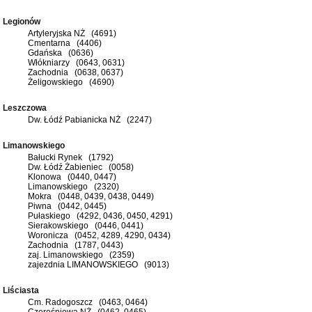
Legionów
Artyleryjska NŻ (4691)
Cmentarna (4406)
Gdańska (0636)
Włókniarzy (0643, 0631)
Zachodnia (0638, 0637)
Żeligowskiego (4690)
Leszczowa
Dw. Łódź Pabianicka NŻ (2247)
Limanowskiego
Bałucki Rynek (1792)
Dw. Łódź Żabieniec (0058)
Klonowa (0440, 0447)
Limanowskiego (2320)
Mokra (0448, 0439, 0438, 0449)
Piwna (0442, 0445)
Pułaskiego (4292, 0436, 0450, 4291)
Sierakowskiego (0446, 0441)
Woronicza (0452, 4289, 4290, 0434)
Zachodnia (1787, 0443)
zaj. Limanowskiego (2359)
zajezdnia LIMANOWSKIEGO (9013)
Liściasta
Cm. Radogoszcz (0463, 0464)
Czereśniowa NŻ (0462, 0465)