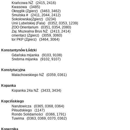
Krańcowa NŻ (2415, 2416)
Kwasowa (3485)
Okręglik (Zgierz) (3463, 3462)
Smulska # (2411, 2044, 2412)
Sokołowska(Zgierz) (3234)
Unii Lubelskiej (Fala) (0352, 0353, 1239)
ZOO Orientarium (0351, 0354, 2080)
Zaj. Muzealna Brus NŻ (2413, 2414)
cmentarz (Zgierz) (3059, 3060)
tor PKP (Zgierz) (3464, 3064)
Konstantynów Łódzki
Gdańska mijanka (9103, 9108)
Srebrna mijanka (9102, 9107)
Konstytucyjna
Małachowskiego NŻ (0359, 0361)
Kopanka
Kopanka 24a NŻ (3433, 3434)
Kopcińskiego
Narutowicza (0365, 0368, 0364)
Piłsudskiego (1147)
Rondo Solidarności (0366, 1791)
Tuwima (0363, 0369, 0370, 0362)
Kopernika