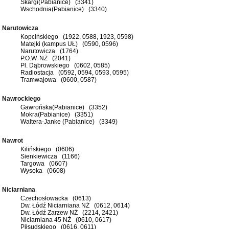
Skargi(Pabianice) (3341)
Wschodnia(Pabianice) (3340)
Narutowicza
Kopcińskiego (1922, 0588, 1923, 0598)
Matejki (kampus UŁ) (0590, 0596)
Narutowicza (1764)
P.O.W. NŻ (2041)
Pl. Dąbrowskiego (0602, 0585)
Radiostacja (0592, 0594, 0593, 0595)
Tramwajowa (0600, 0587)
Nawrockiego
Gawrońska(Pabianice) (3352)
Mokra(Pabianice) (3351)
Waltera-Janke (Pabianice) (3349)
Nawrot
Kilińskiego (0606)
Sienkiewicza (1166)
Targowa (0607)
Wysoka (0608)
Niciarniana
Czechosłowacka (0613)
Dw. Łódź Niciarniana NŻ (0612, 0614)
Dw. Łódź Zarzew NŻ (2214, 2421)
Niciarniana 45 NŻ (0610, 0617)
Piłsudskiego (0616, 0611)