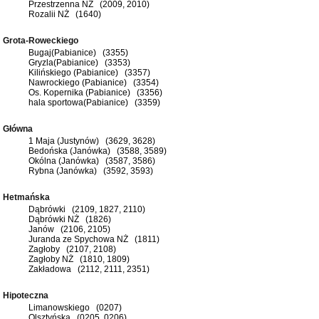
Przestrzenna NŻ (2009, 2010)
Rozalii NŻ (1640)
Grota-Roweckiego
Bugaj(Pabianice) (3355)
Gryzla(Pabianice) (3353)
Kilińskiego (Pabianice) (3357)
Nawrockiego (Pabianice) (3354)
Os. Kopernika (Pabianice) (3356)
hala sportowa(Pabianice) (3359)
Główna
1 Maja (Justynów) (3629, 3628)
Bedońska (Janówka) (3588, 3589)
Okólna (Janówka) (3587, 3586)
Rybna (Janówka) (3592, 3593)
Hetmańska
Dąbrówki (2109, 1827, 2110)
Dąbrówki NŻ (1826)
Janów (2106, 2105)
Juranda ze Spychowa NŻ (1811)
Zagłoby (2107, 2108)
Zagłoby NŻ (1810, 1809)
Zakładowa (2112, 2111, 2351)
Hipoteczna
Limanowskiego (0207)
Olsztyńska (0205, 0206)