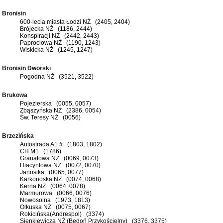
Bronisin
600-lecia miasta Łodzi NŻ (2405, 2404)
Brójecka NŻ (1186, 2444)
Konspiracji NŻ (2442, 2443)
Paprociowa NŻ (1190, 1243)
Wiskicka NŻ (1245, 1247)
Bronisin Dworski
Pogodna NŻ (3521, 3522)
Brukowa
Pojezierska (0055, 0057)
Zbąszyńska NŻ (2386, 0054)
Św. Teresy NŻ (0056)
Brzezińska
Autostrada A1 # (1803, 1802)
CH M1 (1786)
Granatowa NŻ (0069, 0073)
Hiacyntowa NŻ (0072, 0070)
Janosika (0065, 0077)
Karkonoska NŻ (0074, 0068)
Kerna NŻ (0064, 0078)
Marmurowa (0066, 0076)
Nowosolna (1973, 1813)
Olkuska NŻ (0075, 0067)
Rokicińska(Andrespol) (3374)
Sienkiewicza NŻ (Bedoń Przykościelny) (3376, 3375)