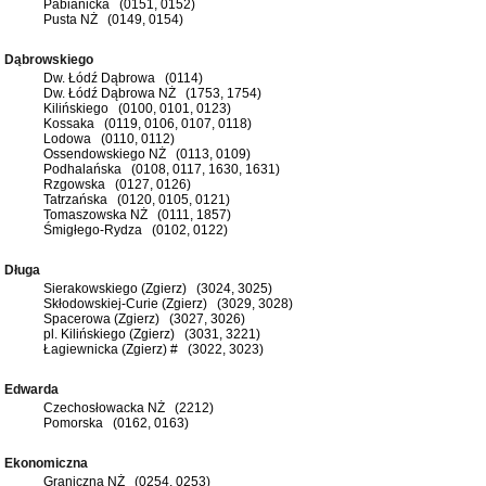
Pabianicka (0151, 0152)
Pusta NŻ (0149, 0154)
Dąbrowskiego
Dw. Łódź Dąbrowa (0114)
Dw. Łódź Dąbrowa NŻ (1753, 1754)
Kilińskiego (0100, 0101, 0123)
Kossaka (0119, 0106, 0107, 0118)
Lodowa (0110, 0112)
Ossendowskiego NŻ (0113, 0109)
Podhalańska (0108, 0117, 1630, 1631)
Rzgowska (0127, 0126)
Tatrzańska (0120, 0105, 0121)
Tomaszowska NŻ (0111, 1857)
Śmigłego-Rydza (0102, 0122)
Długa
Sierakowskiego (Zgierz) (3024, 3025)
Skłodowskiej-Curie (Zgierz) (3029, 3028)
Spacerowa (Zgierz) (3027, 3026)
pl. Kilińskiego (Zgierz) (3031, 3221)
Łagiewnicka (Zgierz) # (3022, 3023)
Edwarda
Czechosłowacka NŻ (2212)
Pomorska (0162, 0163)
Ekonomiczna
Graniczna NŻ (0254, 0253)