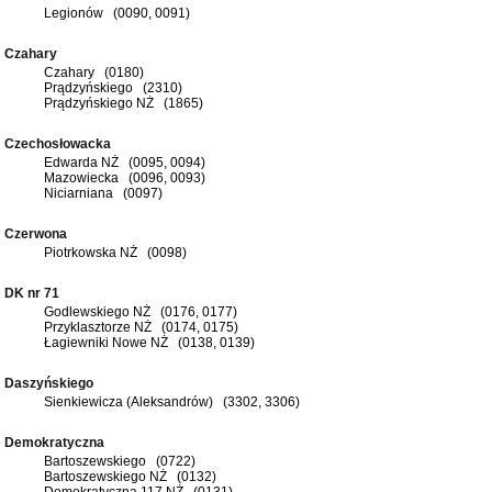
Legionów (0090, 0091)
Czahary
Czahary (0180)
Prądzyńskiego (2310)
Prądzyńskiego NŻ (1865)
Czechosłowacka
Edwarda NŻ (0095, 0094)
Mazowiecka (0096, 0093)
Niciarniana (0097)
Czerwona
Piotrkowska NŻ (0098)
DK nr 71
Godlewskiego NŻ (0176, 0177)
Przyklasztorze NŻ (0174, 0175)
Łagiewniki Nowe NŻ (0138, 0139)
Daszyńskiego
Sienkiewicza (Aleksandrów) (3302, 3306)
Demokratyczna
Bartoszewskiego (0722)
Bartoszewskiego NŻ (0132)
Demokratyczna 117 NŻ (0131)