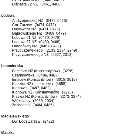
Liściasta 72 NŻ (0461, 0466)
Lodowa
Andrzejewskiej NŻ (0472, 0476)
Cm. Zarzew (0474, 0473)
Dostawcza NŻ (0471, 0477)
Dąbrowskiego NŻ (0469, 0479)
Lodowa 91 NŻ (0470, 0478)
Lodowa 97 NŻ (0480, 0468)
Ordonówny NŻ (0467, 0481)
Przybyszewskiego (2133, 2134, 2249)
Przybyszewskiego NŻ (0627, 2312)
Lutomierska
Bechcice NŻ (Konstantynów) (3276)
Czarnkowska (0486, 0483)
Ignacew (Konstantynów) (3018, 3019)
Klasztor NŻ (Lutomiersk) (4855)
Klonowa (0487, 0482)
Klonowa NŻ (Konstantynów) (3275)
Krzywa NŻ (Konstantynów) (3273, 3274)
Włókniarzy (2035, 2034)
Zachodnia (0484, 0485)
Maciejewskiego
Dw. Łódź Zarzew (2422)
Maczka