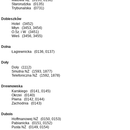
Starorudzka (0135)
Trybunalska (0731)
Dobieszków
Hotel (3452)
Młyn (3453, 3454)
O.Sz. i W (3451)
Wieś (3456, 3455)
Dolna
Łagiewnicka (0136, 0137)
Doły
Doły (1112)
Smutna NŻ (1593, 1877)
Telefoniczna NŻ (1592, 1878)
Drewnowska
Karskiego (0141, 0145)
Okrzei (0140)
Piwna (0142, 0144)
Zachodnia (0143)
Dubois
Hoffmanowej NŻ (0150, 0153)
Pabianicka (0151, 0152)
Pusta NŻ (0149, 0154)