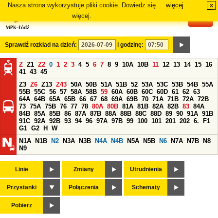
Nasza strona wykorzystuje pliki cookie. Dowiedz się
więcej
x
#
więcej.
Sprawdź rozkład na dzień:
i godzinę:
Z
Z1
Z2
0
1
2
3
4
5
6
7
8
9
10A
10B
11
12
13
14
15
16
41
43
45
Z3
Z6
Z13
Z43
50A
50B
51A
51B
52
53A
53C
53B
54B
55A
55B
55C
56
57
58A
58B
59
60A
60B
60C
60D
61
62
63
64A
64B
65A
65B
66
67
68
69A
69B
70
71A
71B
72A
72B
73
75A
75B
76
77
78
80A
80B
81A
81B
82A
82B
83
84A
84B
85A
85B
86
87A
87B
88A
88B
88C
88D
89
90
91A
91B
91C
92A
92B
93
94
96
97A
97B
99
100
101
201
202
6.
F1
G1
G2
H
W
N1A
N1B
N2
N3A
N3B
N4A
N4B
N5A
N5B
N6
N7A
N7B
N8
N9
Linie
Zmiany
Utrudnienia
Przystanki
Połączenia
Schematy
Pobierz