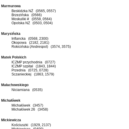
Marmurowa
Beskidzka NŻ (0565, 0557)
Brzezińska (0566)
Moskuliki # (0558, 0564)
Opolska NŻ (0503, 0504)
Marysińska
Inflancka (0568, 2300)
Okopowa (2182, 2181)
Rokicińska (Andrespol) (3574, 3575)
Matek Polskich
ICZMP przychodnia (0727)
ICZMP szpital (1843, 1844)
Przednia (0725, 0728)
Sczanieckiej (1863, 1579)
Małachowskiego
Niciarniana (0535)
Michałówek
Michałówek (3457)
Michałówek 26 (3458)
Mickiewicza
Kościuszki (1929, 2137)
Mickiewicza (0400)