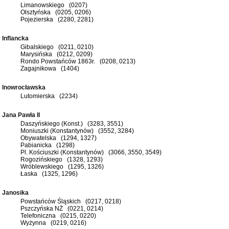
Limanowskiego (0207)
Olsztyńska (0205, 0206)
Pojezierska (2280, 2281)
Inflancka
Gibalskiego (0211, 0210)
Marysińska (0212, 0209)
Rondo Powstańców 1863r. (0208, 0213)
Zagajnikowa (1404)
Inowrocławska
Lutomierska (2234)
Jana Pawła II
Daszyńskiego (Konst.) (3283, 3551)
Moniuszki (Konstantynów) (3552, 3284)
Obywatelska (1294, 1327)
Pabianicka (1298)
Pl. Kościuszki (Konstantynów) (3066, 3550, 3549)
Rogozińskiego (1328, 1293)
Wróblewskiego (1295, 1326)
Łaska (1325, 1296)
Janosika
Powstańców Śląskich (0217, 0218)
Pszczyńska NŻ (0221, 0214)
Telefoniczna (0215, 0220)
Wyżynna (0219, 0216)