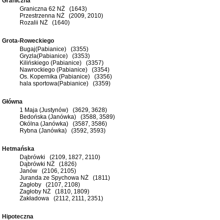
Graniczna
Graniczna 62 NŻ (1643)
Przestrzenna NŻ (2009, 2010)
Rozalii NŻ (1640)
Grota-Roweckiego
Bugaj(Pabianice) (3355)
Gryzla(Pabianice) (3353)
Kilińskiego (Pabianice) (3357)
Nawrockiego (Pabianice) (3354)
Os. Kopernika (Pabianice) (3356)
hala sportowa(Pabianice) (3359)
Główna
1 Maja (Justynów) (3629, 3628)
Bedońska (Janówka) (3588, 3589)
Okólna (Janówka) (3587, 3586)
Rybna (Janówka) (3592, 3593)
Hetmańska
Dąbrówki (2109, 1827, 2110)
Dąbrówki NŻ (1826)
Janów (2106, 2105)
Juranda ze Spychowa NŻ (1811)
Zagłoby (2107, 2108)
Zagłoby NŻ (1810, 1809)
Zakładowa (2112, 2111, 2351)
Hipoteczna