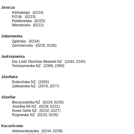
Jaracza
Kilińskiego (0224)
P.O.W. (0223)
Piotrkowska (0225)
Wierzbowa (0222)
Julianowska
Zgierska (0234)
Żarnowcowa (0235, 0236)
Jędrzejowska
Dw. Łódź Olechów Wiadukt NŻ (2244, 2245)
Tomaszowska NŻ (2368, 2369)
Józefiaka
Rokicińska NŻ (2055)
Zakładowa NŻ (2076, 2077)
Józefów
Bieszczadzka NŻ (0229, 0230)
Józefów 60 NŻ (0228, 0231)
Nowe Górki NŻ (0232, 0227)
Rzgowska NŻ (0233, 0226)
Kaczeńcowa
Aleksandrowska (0244, 0239)