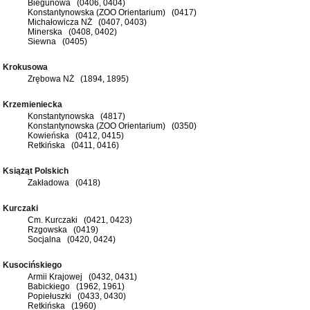
Biegunowa (0406, 0404)
Konstantynowska (ZOO Orientarium) (0417)
Michałowicza NŻ (0407, 0403)
Minerska (0408, 0402)
Siewna (0405)
Krokusowa
Zrębowa NŻ (1894, 1895)
Krzemieniecka
Konstantynowska (4817)
Konstantynowska (ZOO Orientarium) (0350)
Kowieńska (0412, 0415)
Retkińska (0411, 0416)
Książąt Polskich
Zakładowa (0418)
Kurczaki
Cm. Kurczaki (0421, 0423)
Rzgowska (0419)
Socjalna (0420, 0424)
Kusocińskiego
Armii Krajowej (0432, 0431)
Babickiego (1962, 1961)
Popiełuszki (0433, 0430)
Retkińska (1960)