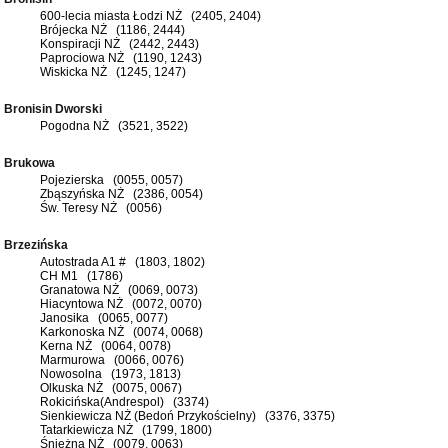
600-lecia miasta Łodzi NŻ (2405, 2404)
Brójecka NŻ (1186, 2444)
Konspiracji NŻ (2442, 2443)
Paprociowa NŻ (1190, 1243)
Wiskicka NŻ (1245, 1247)
Bronisin Dworski
Pogodna NŻ (3521, 3522)
Brukowa
Pojezierska (0055, 0057)
Zbąszyńska NŻ (2386, 0054)
Św. Teresy NŻ (0056)
Brzezińska
Autostrada A1 # (1803, 1802)
CH M1 (1786)
Granatowa NŻ (0069, 0073)
Hiacyntowa NŻ (0072, 0070)
Janosika (0065, 0077)
Karkonoska NŻ (0074, 0068)
Kerna NŻ (0064, 0078)
Marmurowa (0066, 0076)
Nowosolna (1973, 1813)
Olkuska NŻ (0075, 0067)
Rokicińska(Andrespol) (3374)
Sienkiewicza NŻ (Bedoń Przykościelny) (3376, 3375)
Tatarkiewicza NŻ (1799, 1800)
Śnieżna NŻ (0079, 0063)