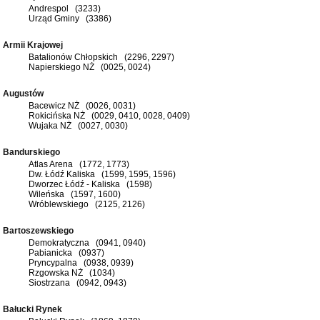
Andrespol (3233)
Urząd Gminy (3386)
Armii Krajowej
Batalionów Chłopskich (2296, 2297)
Napierskiego NŻ (0025, 0024)
Augustów
Bacewicz NŻ (0026, 0031)
Rokicińska NŻ (0029, 0410, 0028, 0409)
Wujaka NŻ (0027, 0030)
Bandurskiego
Atlas Arena (1772, 1773)
Dw. Łódź Kaliska (1599, 1595, 1596)
Dworzec Łódź - Kaliska (1598)
Wileńska (1597, 1600)
Wróblewskiego (2125, 2126)
Bartoszewskiego
Demokratyczna (0941, 0940)
Pabianicka (0937)
Pryncypalna (0938, 0939)
Rzgowska NŻ (1034)
Siostrzana (0942, 0943)
Bałucki Rynek