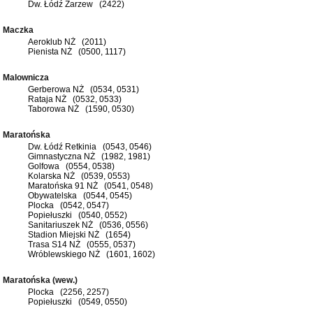
Dw. Łódź Zarzew (2422)
Maczka
Aeroklub NŻ (2011)
Pienista NŻ (0500, 1117)
Malownicza
Gerberowa NŻ (0534, 0531)
Rataja NŻ (0532, 0533)
Taborowa NŻ (1590, 0530)
Maratońska
Dw. Łódź Retkinia (0543, 0546)
Gimnastyczna NŻ (1982, 1981)
Golfowa (0554, 0538)
Kolarska NŻ (0539, 0553)
Maratońska 91 NŻ (0541, 0548)
Obywatelska (0544, 0545)
Plocka (0542, 0547)
Popiełuszki (0540, 0552)
Sanitariuszek NŻ (0536, 0556)
Stadion Miejski NŻ (1654)
Trasa S14 NŻ (0555, 0537)
Wróblewskiego NŻ (1601, 1602)
Maratońska (wew.)
Plocka (2256, 2257)
Popiełuszki (0549, 0550)