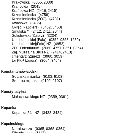
Krakowska (0355, 2030)
Krańcowa (2045)
Krańcowa NŻ (2416, 2415)
Krzemieniecka (4758)
Krzemieniecka (ZOO) (4731)
Kwasowa (3485)
Okręglik (Zgierz) (3462, 3463)
Smulska # (2412, 2411, 2044)
Sokołowska(Zgierz) (3234)
Unii Lubelskiej (Fala) (0352, 0353, 1239)
Unii Lubelskiej(Fala) NŻ (4953)
ZOO Orientarium (2080, 4757, 0351, 0354)
Zaj. Muzealna Brus NŻ (2414, 2413)
cmentarz (Zgierz) (3060, 3059)
tor PKP (Zgierz) (3064, 3464)
Konstantynów Łódzki
Gdańska mijanka (9103, 9108)
Srebrna mijanka (9102, 9107)
Konstytucyjna
Małachowskiego NŻ (0359, 0361)
Kopanka
Kopanka 24a NŻ (3433, 3434)
Kopcińskiego
Narutowicza (0365, 0368, 0364)
Piłsudskiego (1147)