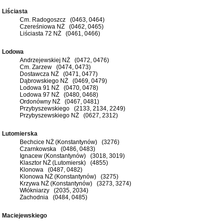
Liściasta
Cm. Radogoszcz (0463, 0464)
Czereśniowa NŻ (0462, 0465)
Liściasta 72 NŻ (0461, 0466)
Lodowa
Andrzejewskiej NŻ (0472, 0476)
Cm. Zarzew (0474, 0473)
Dostawcza NŻ (0471, 0477)
Dąbrowskiego NŻ (0469, 0479)
Lodowa 91 NŻ (0470, 0478)
Lodowa 97 NŻ (0480, 0468)
Ordonówny NŻ (0467, 0481)
Przybyszewskiego (2133, 2134, 2249)
Przybyszewskiego NŻ (0627, 2312)
Lutomierska
Bechcice NŻ (Konstantynów) (3276)
Czarnkowska (0486, 0483)
Ignacew (Konstantynów) (3018, 3019)
Klasztor NŻ (Lutomiersk) (4855)
Klonowa (0487, 0482)
Klonowa NŻ (Konstantynów) (3275)
Krzywa NŻ (Konstantynów) (3273, 3274)
Włókniarzy (2035, 2034)
Zachodnia (0484, 0485)
Maciejewskiego