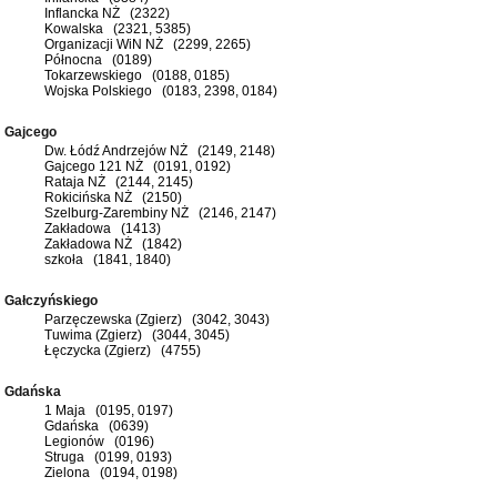
Inflancka NŻ (2322)
Kowalska (2321, 5385)
Organizacji WiN NŻ (2299, 2265)
Północna (0189)
Tokarzewskiego (0188, 0185)
Wojska Polskiego (0183, 2398, 0184)
Gajcego
Dw. Łódź Andrzejów NŻ (2149, 2148)
Gajcego 121 NŻ (0191, 0192)
Rataja NŻ (2144, 2145)
Rokicińska NŻ (2150)
Szelburg-Zarembiny NŻ (2146, 2147)
Zakładowa (1413)
Zakładowa NŻ (1842)
szkoła (1841, 1840)
Gałczyńskiego
Parzęczewska (Zgierz) (3042, 3043)
Tuwima (Zgierz) (3044, 3045)
Łęczycka (Zgierz) (4755)
Gdańska
1 Maja (0195, 0197)
Gdańska (0639)
Legionów (0196)
Struga (0199, 0193)
Zielona (0194, 0198)