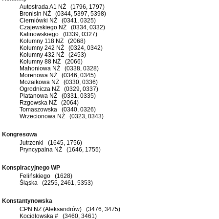
Autostrada A1 NŻ (1796, 1797)
Bronisin NŻ (0344, 5397, 5398)
Cierniówki NŻ (0341, 0325)
Czajewskiego NŻ (0334, 0332)
Kalinowskiego (0339, 0327)
Kolumny 118 NŻ (2068)
Kolumny 242 NŻ (0324, 0342)
Kolumny 432 NŻ (2453)
Kolumny 88 NŻ (2066)
Mahoniowa NŻ (0338, 0328)
Morenowa NŻ (0346, 0345)
Mozaikowa NŻ (0330, 0336)
Ogrodnicza NŻ (0329, 0337)
Platanowa NŻ (0331, 0335)
Rzgowska NŻ (2064)
Tomaszowska (0340, 0326)
Wrzecionowa NŻ (0323, 0343)
Kongresowa
Jutrzenki (1645, 1756)
Pryncypalna NŻ (1646, 1755)
Konspiracyjnego WP
Felińskiego (1628)
Śląska (2255, 2461, 5353)
Konstantynowska
CPN NŻ (Aleksandrów) (3476, 3475)
Kocidłowska # (3460, 3461)