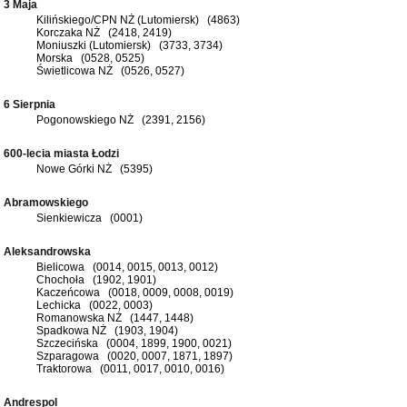
3 Maja
Kilińskiego/CPN NŻ (Lutomiersk) (4863)
Korczaka NŻ (2418, 2419)
Moniuszki (Lutomiersk) (3733, 3734)
Morska (0528, 0525)
Świetlicowa NŻ (0526, 0527)
6 Sierpnia
Pogonowskiego NŻ (2391, 2156)
600-lecia miasta Łodzi
Nowe Górki NŻ (5395)
Abramowskiego
Sienkiewicza (0001)
Aleksandrowska
Bielicowa (0014, 0015, 0013, 0012)
Chochoła (1902, 1901)
Kaczeńcowa (0018, 0009, 0008, 0019)
Lechicka (0022, 0003)
Romanowska NŻ (1447, 1448)
Spadkowa NŻ (1903, 1904)
Szczecińska (0004, 1899, 1900, 0021)
Szparagowa (0020, 0007, 1871, 1897)
Traktorowa (0011, 0017, 0010, 0016)
Andrespol