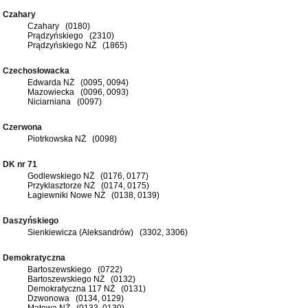
Czahary
Czahary (0180)
Prądzyńskiego (2310)
Prądzyńskiego NŻ (1865)
Czechosłowacka
Edwarda NŻ (0095, 0094)
Mazowiecka (0096, 0093)
Niciarniana (0097)
Czerwona
Piotrkowska NŻ (0098)
DK nr 71
Godlewskiego NŻ (0176, 0177)
Przyklasztorze NŻ (0174, 0175)
Łagiewniki Nowe NŻ (0138, 0139)
Daszyńskiego
Sienkiewicza (Aleksandrów) (3302, 3306)
Demokratyczna
Bartoszewskiego (0722)
Bartoszewskiego NŻ (0132)
Demokratyczna 117 NŻ (0131)
Dzwonowa (0134, 0129)
Matowa NŻ (0133, 0130)