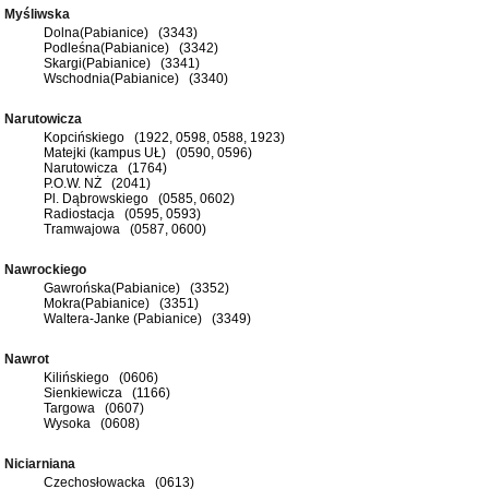
Myśliwska
Dolna(Pabianice) (3343)
Podleśna(Pabianice) (3342)
Skargi(Pabianice) (3341)
Wschodnia(Pabianice) (3340)
Narutowicza
Kopcińskiego (1922, 0598, 0588, 1923)
Matejki (kampus UŁ) (0590, 0596)
Narutowicza (1764)
P.O.W. NŻ (2041)
Pl. Dąbrowskiego (0585, 0602)
Radiostacja (0595, 0593)
Tramwajowa (0587, 0600)
Nawrockiego
Gawrońska(Pabianice) (3352)
Mokra(Pabianice) (3351)
Waltera-Janke (Pabianice) (3349)
Nawrot
Kilińskiego (0606)
Sienkiewicza (1166)
Targowa (0607)
Wysoka (0608)
Niciarniana
Czechosłowacka (0613)