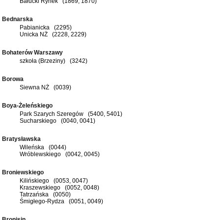
Bałucki Rynek (1869, 1870)
Bednarska
Pabianicka (2295)
Unicka NŻ (2228, 2229)
Bohaterów Warszawy
szkoła (Brzeziny) (3242)
Borowa
Siewna NŻ (0039)
Boya-Żeleńskiego
Park Szarych Szeregów (5400, 5401)
Sucharskiego (0040, 0041)
Bratysławska
Wileńska (0044)
Wróblewskiego (0042, 0045)
Broniewskiego
Kilińskiego (0053, 0047)
Kraszewskiego (0052, 0048)
Tatrzańska (0050)
Śmigłego-Rydza (0051, 0049)
Bronisin