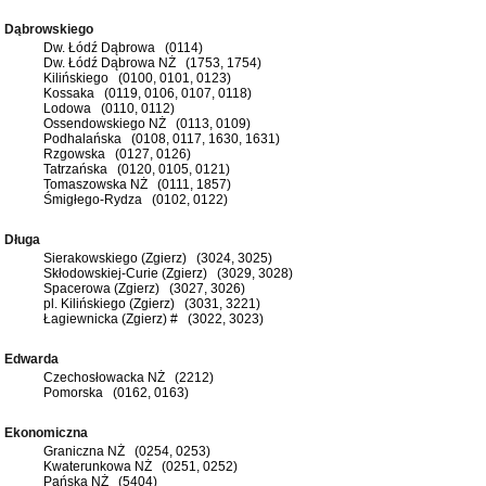
Dąbrowskiego
Dw. Łódź Dąbrowa (0114)
Dw. Łódź Dąbrowa NŻ (1753, 1754)
Kilińskiego (0100, 0101, 0123)
Kossaka (0119, 0106, 0107, 0118)
Lodowa (0110, 0112)
Ossendowskiego NŻ (0113, 0109)
Podhalańska (0108, 0117, 1630, 1631)
Rzgowska (0127, 0126)
Tatrzańska (0120, 0105, 0121)
Tomaszowska NŻ (0111, 1857)
Śmigłego-Rydza (0102, 0122)
Długa
Sierakowskiego (Zgierz) (3024, 3025)
Skłodowskiej-Curie (Zgierz) (3029, 3028)
Spacerowa (Zgierz) (3027, 3026)
pl. Kilińskiego (Zgierz) (3031, 3221)
Łagiewnicka (Zgierz) # (3022, 3023)
Edwarda
Czechosłowacka NŻ (2212)
Pomorska (0162, 0163)
Ekonomiczna
Graniczna NŻ (0254, 0253)
Kwaterunkowa NŻ (0251, 0252)
Pańska NŻ (5404)