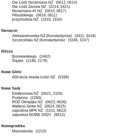
Dw. Łódź Niciarniana NŻ (0612, 0614)
Dw. Łódź Zarzew NŻ (2214, 2421)
Niciarniana 45 NŻ (0610, 0617)
Piłsudskiego (0616, 0611)
przychodnia NŻ (1633, 1634)
Niesięcin
Aleksandrowska NŻ (Konstantynów) (3411, 3418)
Szczecińska NŻ (Konstantynów) (3246, 3247)
Niższa
Broniewskiego (2462)
Śląska (2180, 2179)
Nowe Górki
600-lecia miasta Łodzi NŻ (5399)
Nowe Sady
Elektronowa NŻ (0621, 2326)
Pustynna (2260)
ROD Olimpijka NŻ (0623, 0626)
Waltera-Janke NŻ (0624, 0625)
zajezdnia MPK NŻ (1611, 0622)
zajezdnia NOWE SADY (9012)
Nowogrodzka
Mazowiecka (2210)