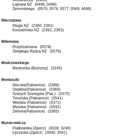
Łąkowa NŻ (0496, 0498)
Żeromskiego (0570, 0576, 0577, 0569, 4698)
Mierzejowa
Długa NŻ (2360, 2361)
Koszalińska NŻ (2362, 2363)
Milionowa
Przędzalniana (0578)
Śmigłego-Rydza NŻ (0579)
Modrzewskiego
Biedronka (Brzeziny) (3245)
Moniuszki
Niecała(Pabianice) (3366)
Ostatnia(Pabianice) (3369)
Szarych Szeregów (Pab.) (3370)
Toruńska (Pabianice) (3541)
Wiejska (Pabianice) (3371)
Wysoka (Pabianice) (3542)
Zielona(Pabianice) (3365)
Musierowicza
Piątkowska (Zgierz) (3038, 3240)
Łęczycka (Zgierz) (3040, 3041)