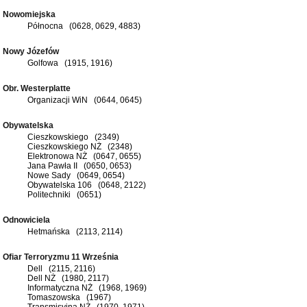
Nowomiejska
Północna (0628, 0629, 4883)
Nowy Józefów
Golfowa (1915, 1916)
Obr. Westerplatte
Organizacji WiN (0644, 0645)
Obywatelska
Cieszkowskiego (2349)
Cieszkowskiego NŻ (2348)
Elektronowa NŻ (0647, 0655)
Jana Pawła II (0650, 0653)
Nowe Sady (0649, 0654)
Obywatelska 106 (0648, 2122)
Politechniki (0651)
Odnowiciela
Hetmańska (2113, 2114)
Ofiar Terroryzmu 11 Września
Dell (2115, 2116)
Dell NŻ (1980, 2117)
Informatyczna NŻ (1968, 1969)
Tomaszowska (1967)
Transmisyjna NŻ (1970, 1971)