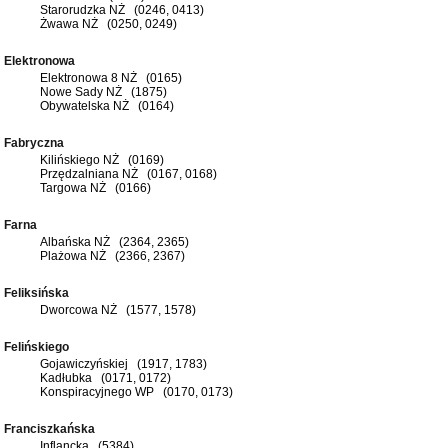
Starorudzka NŻ (0246, 0413)
Żwawa NŻ (0250, 0249)
Elektronowa
Elektronowa 8 NŻ (0165)
Nowe Sady NŻ (1875)
Obywatelska NŻ (0164)
Fabryczna
Kilińskiego NŻ (0169)
Przędzalniana NŻ (0167, 0168)
Targowa NŻ (0166)
Farna
Albańska NŻ (2364, 2365)
Plażowa NŻ (2366, 2367)
Feliksińska
Dworcowa NŻ (1577, 1578)
Felińskiego
Gojawiczyńskiej (1917, 1783)
Kadłubka (0171, 0172)
Konspiracyjnego WP (0170, 0173)
Franciszkańska
Inflancka (5384)