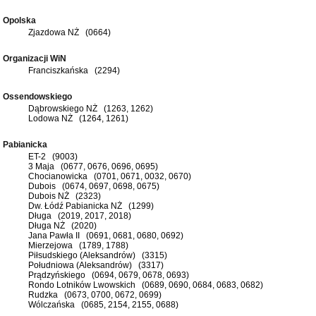
Opolska
Zjazdowa NŻ (0664)
Organizacji WiN
Franciszkańska (2294)
Ossendowskiego
Dąbrowskiego NŻ (1263, 1262)
Lodowa NŻ (1264, 1261)
Pabianicka
ET-2 (9003)
3 Maja (0677, 0676, 0696, 0695)
Chocianowicka (0701, 0671, 0032, 0670)
Dubois (0674, 0697, 0698, 0675)
Dubois NŻ (2323)
Dw. Łódź Pabianicka NŻ (1299)
Długa (2019, 2017, 2018)
Długa NŻ (2020)
Jana Pawła II (0691, 0681, 0680, 0692)
Mierzejowa (1789, 1788)
Piłsudskiego (Aleksandrów) (3315)
Południowa (Aleksandrów) (3317)
Prądzyńskiego (0694, 0679, 0678, 0693)
Rondo Lotników Lwowskich (0689, 0690, 0684, 0683, 0682)
Rudzka (0673, 0700, 0672, 0699)
Wólczańska (0685, 2154, 2155, 0688)