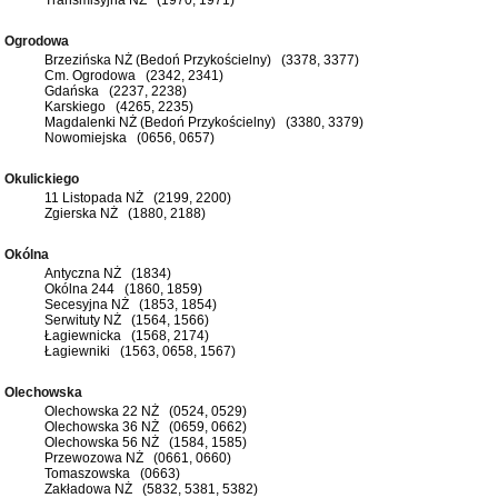
Ogrodowa
Brzezińska NŻ (Bedoń Przykościelny) (3378, 3377)
Cm. Ogrodowa (2342, 2341)
Gdańska (2237, 2238)
Karskiego (4265, 2235)
Magdalenki NŻ (Bedoń Przykościelny) (3380, 3379)
Nowomiejska (0656, 0657)
Okulickiego
11 Listopada NŻ (2199, 2200)
Zgierska NŻ (1880, 2188)
Okólna
Antyczna NŻ (1834)
Okólna 244 (1860, 1859)
Secesyjna NŻ (1853, 1854)
Serwituty NŻ (1564, 1566)
Łagiewnicka (1568, 2174)
Łagiewniki (1563, 0658, 1567)
Olechowska
Olechowska 22 NŻ (0524, 0529)
Olechowska 36 NŻ (0659, 0662)
Olechowska 56 NŻ (1584, 1585)
Przewozowa NŻ (0661, 0660)
Tomaszowska (0663)
Zakładowa NŻ (5832, 5381, 5382)