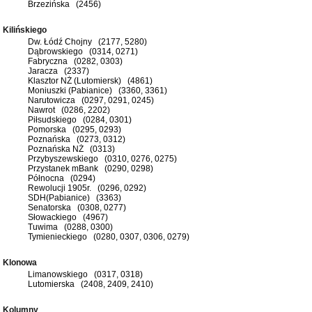
Brzezińska (2456)
Kilińskiego
Dw. Łódź Chojny (2177, 5280)
Dąbrowskiego (0314, 0271)
Fabryczna (0282, 0303)
Jaracza (2337)
Klasztor NŻ (Lutomiersk) (4861)
Moniuszki (Pabianice) (3360, 3361)
Narutowicza (0297, 0291, 0245)
Nawrot (0286, 2202)
Piłsudskiego (0284, 0301)
Pomorska (0295, 0293)
Poznańska (0273, 0312)
Poznańska NŻ (0313)
Przybyszewskiego (0310, 0276, 0275)
Przystanek mBank (0290, 0298)
Północna (0294)
Rewolucji 1905r. (0296, 0292)
SDH(Pabianice) (3363)
Senatorska (0308, 0277)
Słowackiego (4967)
Tuwima (0288, 0300)
Tymienieckiego (0280, 0307, 0306, 0279)
Klonowa
Limanowskiego (0317, 0318)
Lutomierska (2408, 2409, 2410)
Kolumny