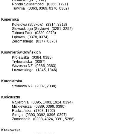
Rondo Solidarności (0366, 1791)
Tuwima (0363, 0369, 0370, 0362)
Kopernika
Kolejowa (Stryków) (3314, 3313)
Słowackiego (Stryków) (3251, 3252)
Tobaco Park (0380, 0373)
Łąkowa (0378, 0374)
Żeromskiego (0377, 0376)
Kosynierów Gdyńskich
Królewska (0384, 0385)
Trybunalska (0387)
Wczesna NŻ (0386, 0383)
Łazowskiego (1845, 1846)
Kotoniarska
Szybowa NŻ (2037, 2038)
Kościuszki
6 Sierpnia (0395, 1403, 1924, 0394)
Mickiewicza (0389, 0399, 0390)
Radwańska (1703, 1702)
Struga (0393, 0392, 0396, 0397)
Zamenhofa (0398, 4324, 0391, 5288)
Krakowska