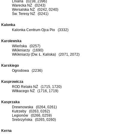
Lniana (0238, 2396)
Warecka NŻ (0243)
Wersalska NŻ (0242, 0240)
Św. Teresy NŻ (0241)
Kalonka
Kalonka Centrum Ojca Pio (3332)
Karolewska
Wileńska (0257)
Włókniarzy (1690)
Włókniarzy (Dw. Ł. Kaliska) (2071, 2072)
Karskiego
Ogrodowa (2236)
Kasprowicza
ROD Relaks NŻ (1715, 1720)
Witkacego NŻ (1716, 1719)
Kasprzaka
Drewnowska (0264, 0261)
Kutrzeby (0263, 0262)
Legionów (0266, 0259)
Srebrzyńska (0265, 0260)
Kerna