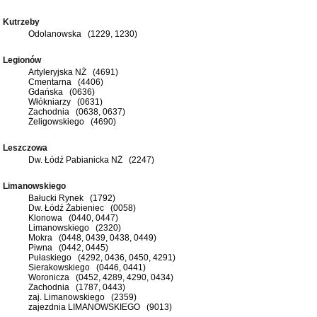
Kutrzeby
Odolanowska (1229, 1230)
Legionów
Artyleryjska NŻ (4691)
Cmentarna (4406)
Gdańska (0636)
Włókniarzy (0631)
Zachodnia (0638, 0637)
Żeligowskiego (4690)
Leszczowa
Dw. Łódź Pabianicka NŻ (2247)
Limanowskiego
Bałucki Rynek (1792)
Dw. Łódź Żabieniec (0058)
Klonowa (0440, 0447)
Limanowskiego (2320)
Mokra (0448, 0439, 0438, 0449)
Piwna (0442, 0445)
Pułaskiego (4292, 0436, 0450, 4291)
Sierakowskiego (0446, 0441)
Woronicza (0452, 4289, 4290, 0434)
Zachodnia (1787, 0443)
zaj. Limanowskiego (2359)
zajezdnia LIMANOWSKIEGO (9013)