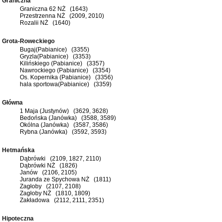
Graniczna
Graniczna 62 NŻ (1643)
Przestrzenna NŻ (2009, 2010)
Rozalii NŻ (1640)
Grota-Roweckiego
Bugaj(Pabianice) (3355)
Gryzla(Pabianice) (3353)
Kilińskiego (Pabianice) (3357)
Nawrockiego (Pabianice) (3354)
Os. Kopernika (Pabianice) (3356)
hala sportowa(Pabianice) (3359)
Główna
1 Maja (Justynów) (3629, 3628)
Bedońska (Janówka) (3588, 3589)
Okólna (Janówka) (3587, 3586)
Rybna (Janówka) (3592, 3593)
Hetmańska
Dąbrówki (2109, 1827, 2110)
Dąbrówki NŻ (1826)
Janów (2106, 2105)
Juranda ze Spychowa NŻ (1811)
Zagłoby (2107, 2108)
Zagłoby NŻ (1810, 1809)
Zakładowa (2112, 2111, 2351)
Hipoteczna