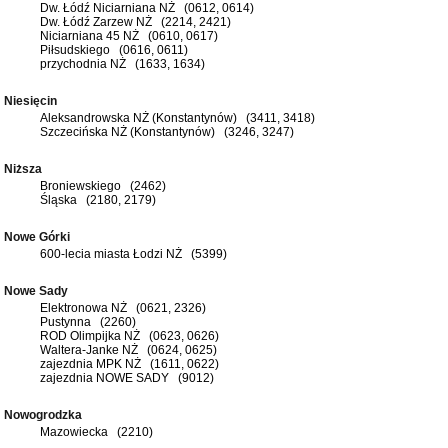
Dw. Łódź Niciarniana NŻ (0612, 0614)
Dw. Łódź Zarzew NŻ (2214, 2421)
Niciarniana 45 NŻ (0610, 0617)
Piłsudskiego (0616, 0611)
przychodnia NŻ (1633, 1634)
Niesięcin
Aleksandrowska NŻ (Konstantynów) (3411, 3418)
Szczecińska NŻ (Konstantynów) (3246, 3247)
Niższa
Broniewskiego (2462)
Śląska (2180, 2179)
Nowe Górki
600-lecia miasta Łodzi NŻ (5399)
Nowe Sady
Elektronowa NŻ (0621, 2326)
Pustynna (2260)
ROD Olimpijka NŻ (0623, 0626)
Waltera-Janke NŻ (0624, 0625)
zajezdnia MPK NŻ (1611, 0622)
zajezdnia NOWE SADY (9012)
Nowogrodzka
Mazowiecka (2210)