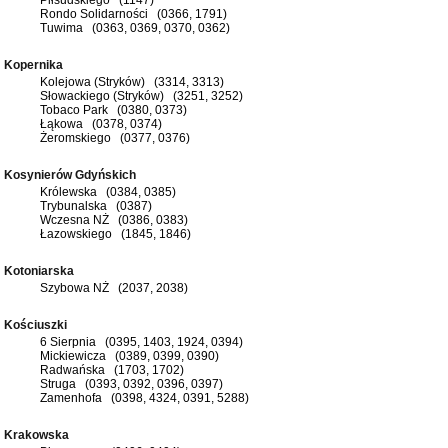
Rondo Solidarności (0366, 1791)
Tuwima (0363, 0369, 0370, 0362)
Kopernika
Kolejowa (Stryków) (3314, 3313)
Słowackiego (Stryków) (3251, 3252)
Tobaco Park (0380, 0373)
Łąkowa (0378, 0374)
Żeromskiego (0377, 0376)
Kosynierów Gdyńskich
Królewska (0384, 0385)
Trybunalska (0387)
Wczesna NŻ (0386, 0383)
Łazowskiego (1845, 1846)
Kotoniarska
Szybowa NŻ (2037, 2038)
Kościuszki
6 Sierpnia (0395, 1403, 1924, 0394)
Mickiewicza (0389, 0399, 0390)
Radwańska (1703, 1702)
Struga (0393, 0392, 0396, 0397)
Zamenhofa (0398, 4324, 0391, 5288)
Krakowska