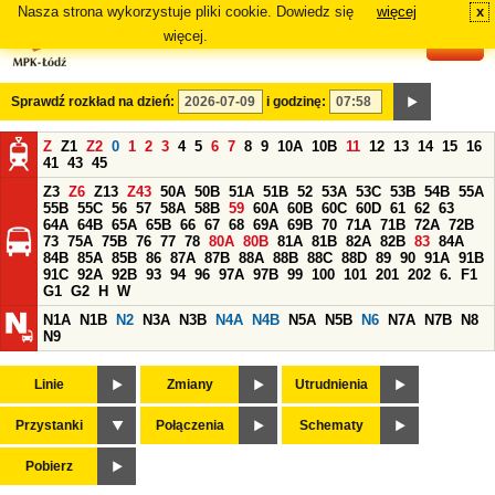
Nasza strona wykorzystuje pliki cookie. Dowiedz się
więcej
x
#
więcej.
Sprawdź rozkład na dzień:
i godzinę:
Z
Z1
Z2
0
1
2
3
4
5
6
7
8
9
10A
10B
11
12
13
14
15
16
41
43
45
Z3
Z6
Z13
Z43
50A
50B
51A
51B
52
53A
53C
53B
54B
55A
55B
55C
56
57
58A
58B
59
60A
60B
60C
60D
61
62
63
64A
64B
65A
65B
66
67
68
69A
69B
70
71A
71B
72A
72B
73
75A
75B
76
77
78
80A
80B
81A
81B
82A
82B
83
84A
84B
85A
85B
86
87A
87B
88A
88B
88C
88D
89
90
91A
91B
91C
92A
92B
93
94
96
97A
97B
99
100
101
201
202
6.
F1
G1
G2
H
W
N1A
N1B
N2
N3A
N3B
N4A
N4B
N5A
N5B
N6
N7A
N7B
N8
N9
Linie
Zmiany
Utrudnienia
Przystanki
Połączenia
Schematy
Pobierz