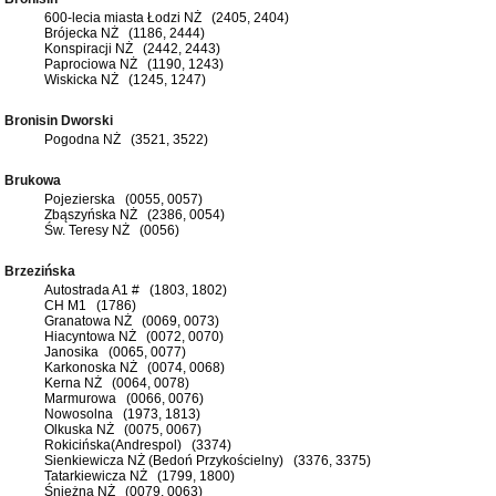
600-lecia miasta Łodzi NŻ (2405, 2404)
Brójecka NŻ (1186, 2444)
Konspiracji NŻ (2442, 2443)
Paprociowa NŻ (1190, 1243)
Wiskicka NŻ (1245, 1247)
Bronisin Dworski
Pogodna NŻ (3521, 3522)
Brukowa
Pojezierska (0055, 0057)
Zbąszyńska NŻ (2386, 0054)
Św. Teresy NŻ (0056)
Brzezińska
Autostrada A1 # (1803, 1802)
CH M1 (1786)
Granatowa NŻ (0069, 0073)
Hiacyntowa NŻ (0072, 0070)
Janosika (0065, 0077)
Karkonoska NŻ (0074, 0068)
Kerna NŻ (0064, 0078)
Marmurowa (0066, 0076)
Nowosolna (1973, 1813)
Olkuska NŻ (0075, 0067)
Rokicińska(Andrespol) (3374)
Sienkiewicza NŻ (Bedoń Przykościelny) (3376, 3375)
Tatarkiewicza NŻ (1799, 1800)
Śnieżna NŻ (0079, 0063)