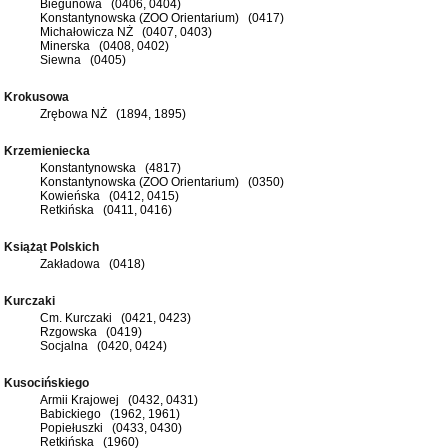
Biegunowa (0406, 0404)
Konstantynowska (ZOO Orientarium) (0417)
Michałowicza NŻ (0407, 0403)
Minerska (0408, 0402)
Siewna (0405)
Krokusowa
Zrębowa NŻ (1894, 1895)
Krzemieniecka
Konstantynowska (4817)
Konstantynowska (ZOO Orientarium) (0350)
Kowieńska (0412, 0415)
Retkińska (0411, 0416)
Książąt Polskich
Zakładowa (0418)
Kurczaki
Cm. Kurczaki (0421, 0423)
Rzgowska (0419)
Socjalna (0420, 0424)
Kusocińskiego
Armii Krajowej (0432, 0431)
Babickiego (1962, 1961)
Popiełuszki (0433, 0430)
Retkińska (1960)