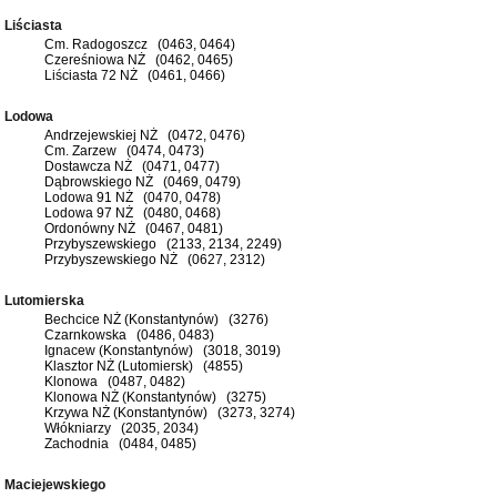
Liściasta
Cm. Radogoszcz (0463, 0464)
Czereśniowa NŻ (0462, 0465)
Liściasta 72 NŻ (0461, 0466)
Lodowa
Andrzejewskiej NŻ (0472, 0476)
Cm. Zarzew (0474, 0473)
Dostawcza NŻ (0471, 0477)
Dąbrowskiego NŻ (0469, 0479)
Lodowa 91 NŻ (0470, 0478)
Lodowa 97 NŻ (0480, 0468)
Ordonówny NŻ (0467, 0481)
Przybyszewskiego (2133, 2134, 2249)
Przybyszewskiego NŻ (0627, 2312)
Lutomierska
Bechcice NŻ (Konstantynów) (3276)
Czarnkowska (0486, 0483)
Ignacew (Konstantynów) (3018, 3019)
Klasztor NŻ (Lutomiersk) (4855)
Klonowa (0487, 0482)
Klonowa NŻ (Konstantynów) (3275)
Krzywa NŻ (Konstantynów) (3273, 3274)
Włókniarzy (2035, 2034)
Zachodnia (0484, 0485)
Maciejewskiego