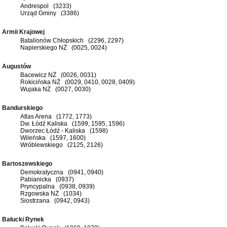
Andrespol (3233)
Urząd Gminy (3386)
Armii Krajowej
Batalionów Chłopskich (2296, 2297)
Napierskiego NŻ (0025, 0024)
Augustów
Bacewicz NŻ (0026, 0031)
Rokicińska NŻ (0029, 0410, 0028, 0409)
Wujaka NŻ (0027, 0030)
Bandurskiego
Atlas Arena (1772, 1773)
Dw. Łódź Kaliska (1599, 1595, 1596)
Dworzec Łódź - Kaliska (1598)
Wileńska (1597, 1600)
Wróblewskiego (2125, 2126)
Bartoszewskiego
Demokratyczna (0941, 0940)
Pabianicka (0937)
Pryncypalna (0938, 0939)
Rzgowska NŻ (1034)
Siostrzana (0942, 0943)
Bałucki Rynek