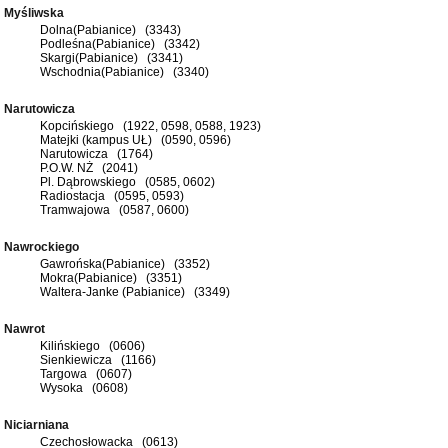
Myśliwska
Dolna(Pabianice) (3343)
Podleśna(Pabianice) (3342)
Skargi(Pabianice) (3341)
Wschodnia(Pabianice) (3340)
Narutowicza
Kopcińskiego (1922, 0598, 0588, 1923)
Matejki (kampus UŁ) (0590, 0596)
Narutowicza (1764)
P.O.W. NŻ (2041)
Pl. Dąbrowskiego (0585, 0602)
Radiostacja (0595, 0593)
Tramwajowa (0587, 0600)
Nawrockiego
Gawrońska(Pabianice) (3352)
Mokra(Pabianice) (3351)
Waltera-Janke (Pabianice) (3349)
Nawrot
Kilińskiego (0606)
Sienkiewicza (1166)
Targowa (0607)
Wysoka (0608)
Niciarniana
Czechosłowacka (0613)