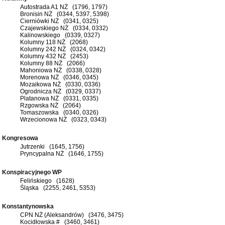
Autostrada A1 NŻ (1796, 1797)
Bronisin NŻ (0344, 5397, 5398)
Cierniówki NŻ (0341, 0325)
Czajewskiego NŻ (0334, 0332)
Kalinowskiego (0339, 0327)
Kolumny 118 NŻ (2068)
Kolumny 242 NŻ (0324, 0342)
Kolumny 432 NŻ (2453)
Kolumny 88 NŻ (2066)
Mahoniowa NŻ (0338, 0328)
Morenowa NŻ (0346, 0345)
Mozaikowa NŻ (0330, 0336)
Ogrodnicza NŻ (0329, 0337)
Platanowa NŻ (0331, 0335)
Rzgowska NŻ (2064)
Tomaszowska (0340, 0326)
Wrzecionowa NŻ (0323, 0343)
Kongresowa
Jutrzenki (1645, 1756)
Pryncypalna NŻ (1646, 1755)
Konspiracyjnego WP
Felińskiego (1628)
Śląska (2255, 2461, 5353)
Konstantynowska
CPN NŻ (Aleksandrów) (3476, 3475)
Kocidłowska # (3460, 3461)