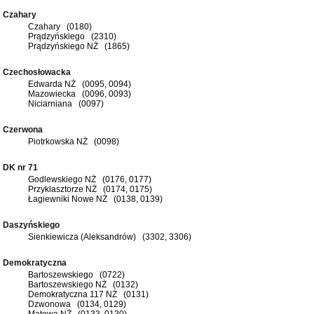
Czahary
Czahary (0180)
Prądzyńskiego (2310)
Prądzyńskiego NŻ (1865)
Czechosłowacka
Edwarda NŻ (0095, 0094)
Mazowiecka (0096, 0093)
Niciarniana (0097)
Czerwona
Piotrkowska NŻ (0098)
DK nr 71
Godlewskiego NŻ (0176, 0177)
Przyklasztorze NŻ (0174, 0175)
Łagiewniki Nowe NŻ (0138, 0139)
Daszyńskiego
Sienkiewicza (Aleksandrów) (3302, 3306)
Demokratyczna
Bartoszewskiego (0722)
Bartoszewskiego NŻ (0132)
Demokratyczna 117 NŻ (0131)
Dzwonowa (0134, 0129)
Matowa NŻ (0133, 0130)