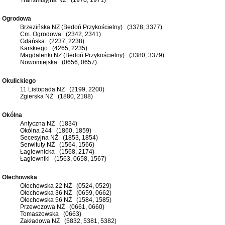
Ogrodowa
Brzezińska NŻ (Bedoń Przykościelny) (3378, 3377)
Cm. Ogrodowa (2342, 2341)
Gdańska (2237, 2238)
Karskiego (4265, 2235)
Magdalenki NŻ (Bedoń Przykościelny) (3380, 3379)
Nowomiejska (0656, 0657)
Okulickiego
11 Listopada NŻ (2199, 2200)
Zgierska NŻ (1880, 2188)
Okólna
Antyczna NŻ (1834)
Okólna 244 (1860, 1859)
Secesyjna NŻ (1853, 1854)
Serwituty NŻ (1564, 1566)
Łagiewnicka (1568, 2174)
Łagiewniki (1563, 0658, 1567)
Olechowska
Olechowska 22 NŻ (0524, 0529)
Olechowska 36 NŻ (0659, 0662)
Olechowska 56 NŻ (1584, 1585)
Przewozowa NŻ (0661, 0660)
Tomaszowska (0663)
Zakładowa NŻ (5832, 5381, 5382)