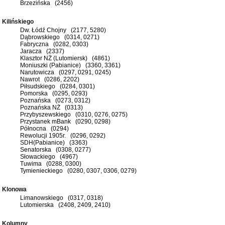
Brzezińska (2456)
Kilińskiego
Dw. Łódź Chojny (2177, 5280)
Dąbrowskiego (0314, 0271)
Fabryczna (0282, 0303)
Jaracza (2337)
Klasztor NŻ (Lutomiersk) (4861)
Moniuszki (Pabianice) (3360, 3361)
Narutowicza (0297, 0291, 0245)
Nawrot (0286, 2202)
Piłsudskiego (0284, 0301)
Pomorska (0295, 0293)
Poznańska (0273, 0312)
Poznańska NŻ (0313)
Przybyszewskiego (0310, 0276, 0275)
Przystanek mBank (0290, 0298)
Północna (0294)
Rewolucji 1905r. (0296, 0292)
SDH(Pabianice) (3363)
Senatorska (0308, 0277)
Słowackiego (4967)
Tuwima (0288, 0300)
Tymienieckiego (0280, 0307, 0306, 0279)
Klonowa
Limanowskiego (0317, 0318)
Lutomierska (2408, 2409, 2410)
Kolumny