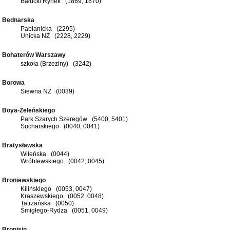
Bałucki Rynek (1869, 1870)
Bednarska
Pabianicka (2295)
Unicka NŻ (2228, 2229)
Bohaterów Warszawy
szkoła (Brzeziny) (3242)
Borowa
Siewna NŻ (0039)
Boya-Żeleńskiego
Park Szarych Szeregów (5400, 5401)
Sucharskiego (0040, 0041)
Bratysławska
Wileńska (0044)
Wróblewskiego (0042, 0045)
Broniewskiego
Kilińskiego (0053, 0047)
Kraszewskiego (0052, 0048)
Tatrzańska (0050)
Śmigłego-Rydza (0051, 0049)
Bronisin