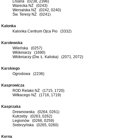
Lniana (0238, 2396)
Warecka NŻ (0243)
Wersalska NŻ (0242, 0240)
Św. Teresy NŻ (0241)
Kalonka
Kalonka Centrum Ojca Pio (3332)
Karolewska
Wileńska (0257)
Włókniarzy (1690)
Włókniarzy (Dw. Ł. Kaliska) (2071, 2072)
Karskiego
Ogrodowa (2236)
Kasprowicza
ROD Relaks NŻ (1715, 1720)
Witkacego NŻ (1716, 1719)
Kasprzaka
Drewnowska (0264, 0261)
Kutrzeby (0263, 0262)
Legionów (0266, 0259)
Srebrzyńska (0265, 0260)
Kerna