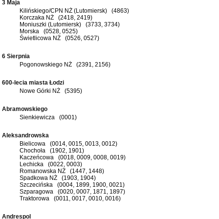
3 Maja
Kilińskiego/CPN NŻ (Lutomiersk) (4863)
Korczaka NŻ (2418, 2419)
Moniuszki (Lutomiersk) (3733, 3734)
Morska (0528, 0525)
Świetlicowa NŻ (0526, 0527)
6 Sierpnia
Pogonowskiego NŻ (2391, 2156)
600-lecia miasta Łodzi
Nowe Górki NŻ (5395)
Abramowskiego
Sienkiewicza (0001)
Aleksandrowska
Bielicowa (0014, 0015, 0013, 0012)
Chochoła (1902, 1901)
Kaczeńcowa (0018, 0009, 0008, 0019)
Lechicka (0022, 0003)
Romanowska NŻ (1447, 1448)
Spadkowa NŻ (1903, 1904)
Szczecińska (0004, 1899, 1900, 0021)
Szparagowa (0020, 0007, 1871, 1897)
Traktorowa (0011, 0017, 0010, 0016)
Andrespol