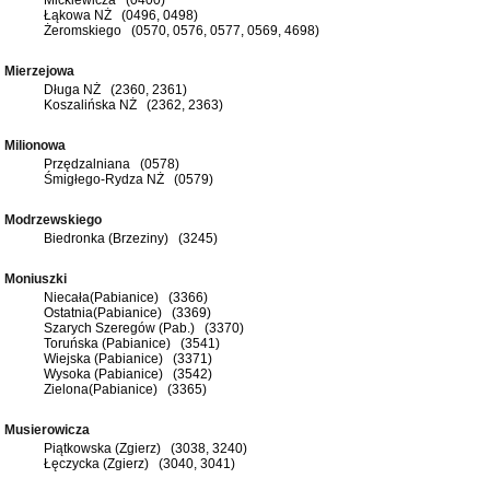
Łąkowa NŻ (0496, 0498)
Żeromskiego (0570, 0576, 0577, 0569, 4698)
Mierzejowa
Długa NŻ (2360, 2361)
Koszalińska NŻ (2362, 2363)
Milionowa
Przędzalniana (0578)
Śmigłego-Rydza NŻ (0579)
Modrzewskiego
Biedronka (Brzeziny) (3245)
Moniuszki
Niecała(Pabianice) (3366)
Ostatnia(Pabianice) (3369)
Szarych Szeregów (Pab.) (3370)
Toruńska (Pabianice) (3541)
Wiejska (Pabianice) (3371)
Wysoka (Pabianice) (3542)
Zielona(Pabianice) (3365)
Musierowicza
Piątkowska (Zgierz) (3038, 3240)
Łęczycka (Zgierz) (3040, 3041)