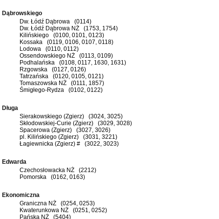
Dąbrowskiego
Dw. Łódź Dąbrowa (0114)
Dw. Łódź Dąbrowa NŻ (1753, 1754)
Kilińskiego (0100, 0101, 0123)
Kossaka (0119, 0106, 0107, 0118)
Lodowa (0110, 0112)
Ossendowskiego NŻ (0113, 0109)
Podhalańska (0108, 0117, 1630, 1631)
Rzgowska (0127, 0126)
Tatrzańska (0120, 0105, 0121)
Tomaszowska NŻ (0111, 1857)
Śmigłego-Rydza (0102, 0122)
Długa
Sierakowskiego (Zgierz) (3024, 3025)
Skłodowskiej-Curie (Zgierz) (3029, 3028)
Spacerowa (Zgierz) (3027, 3026)
pl. Kilińskiego (Zgierz) (3031, 3221)
Łagiewnicka (Zgierz) # (3022, 3023)
Edwarda
Czechosłowacka NŻ (2212)
Pomorska (0162, 0163)
Ekonomiczna
Graniczna NŻ (0254, 0253)
Kwaterunkowa NŻ (0251, 0252)
Pańska NŻ (5404)