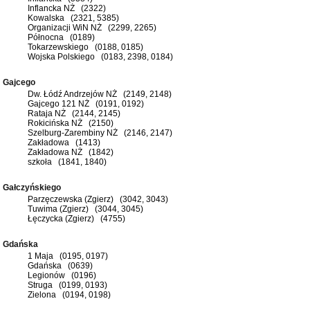
Inflancka NŻ (2322)
Kowalska (2321, 5385)
Organizacji WiN NŻ (2299, 2265)
Północna (0189)
Tokarzewskiego (0188, 0185)
Wojska Polskiego (0183, 2398, 0184)
Gajcego
Dw. Łódź Andrzejów NŻ (2149, 2148)
Gajcego 121 NŻ (0191, 0192)
Rataja NŻ (2144, 2145)
Rokicińska NŻ (2150)
Szelburg-Zarembiny NŻ (2146, 2147)
Zakładowa (1413)
Zakładowa NŻ (1842)
szkoła (1841, 1840)
Gałczyńskiego
Parzęczewska (Zgierz) (3042, 3043)
Tuwima (Zgierz) (3044, 3045)
Łęczycka (Zgierz) (4755)
Gdańska
1 Maja (0195, 0197)
Gdańska (0639)
Legionów (0196)
Struga (0199, 0193)
Zielona (0194, 0198)