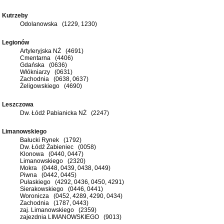
Kutrzeby
Odolanowska (1229, 1230)
Legionów
Artyleryjska NŻ (4691)
Cmentarna (4406)
Gdańska (0636)
Włókniarzy (0631)
Zachodnia (0638, 0637)
Żeligowskiego (4690)
Leszczowa
Dw. Łódź Pabianicka NŻ (2247)
Limanowskiego
Bałucki Rynek (1792)
Dw. Łódź Żabieniec (0058)
Klonowa (0440, 0447)
Limanowskiego (2320)
Mokra (0448, 0439, 0438, 0449)
Piwna (0442, 0445)
Pułaskiego (4292, 0436, 0450, 4291)
Sierakowskiego (0446, 0441)
Woronicza (0452, 4289, 4290, 0434)
Zachodnia (1787, 0443)
zaj. Limanowskiego (2359)
zajezdnia LIMANOWSKIEGO (9013)