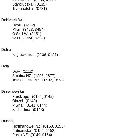
Starorudzka (0135)
Trybunalska (0731)
Dobieszków
Hotel (3452)
Młyn (3453, 3454)
O.Sz. i W (3451)
Wieś (3456, 3455)
Dolna
Łagiewnicka (0136, 0137)
Doły
Doły (1112)
Smutna NŻ (1593, 1877)
Telefoniczna NŻ (1592, 1878)
Drewnowska
Karskiego (0141, 0145)
Okrzei (0140)
Piwna (0142, 0144)
Zachodnia (0143)
Dubois
Hoffmanowej NŻ (0150, 0153)
Pabianicka (0151, 0152)
Pusta NŻ (0149, 0154)