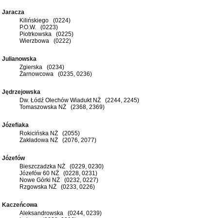
Jaracza
Kilińskiego (0224)
P.O.W. (0223)
Piotrkowska (0225)
Wierzbowa (0222)
Julianowska
Zgierska (0234)
Żarnowcowa (0235, 0236)
Jędrzejowska
Dw. Łódź Olechów Wiadukt NŻ (2244, 2245)
Tomaszowska NŻ (2368, 2369)
Józefiaka
Rokicińska NŻ (2055)
Zakładowa NŻ (2076, 2077)
Józefów
Bieszczadzka NŻ (0229, 0230)
Józefów 60 NŻ (0228, 0231)
Nowe Górki NŻ (0232, 0227)
Rzgowska NŻ (0233, 0226)
Kaczeńcowa
Aleksandrowska (0244, 0239)