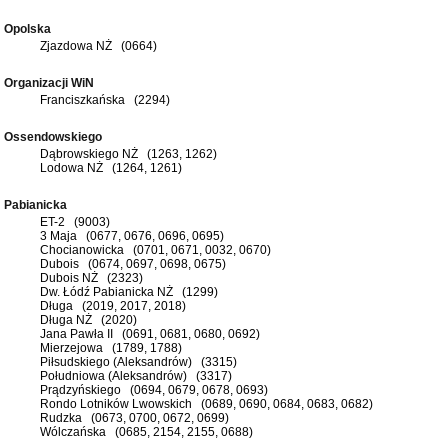
Opolska
Zjazdowa NŻ (0664)
Organizacji WiN
Franciszkańska (2294)
Ossendowskiego
Dąbrowskiego NŻ (1263, 1262)
Lodowa NŻ (1264, 1261)
Pabianicka
ET-2 (9003)
3 Maja (0677, 0676, 0696, 0695)
Chocianowicka (0701, 0671, 0032, 0670)
Dubois (0674, 0697, 0698, 0675)
Dubois NŻ (2323)
Dw. Łódź Pabianicka NŻ (1299)
Długa (2019, 2017, 2018)
Długa NŻ (2020)
Jana Pawła II (0691, 0681, 0680, 0692)
Mierzejowa (1789, 1788)
Piłsudskiego (Aleksandrów) (3315)
Południowa (Aleksandrów) (3317)
Prądzyńskiego (0694, 0679, 0678, 0693)
Rondo Lotników Lwowskich (0689, 0690, 0684, 0683, 0682)
Rudzka (0673, 0700, 0672, 0699)
Wólczańska (0685, 2154, 2155, 0688)