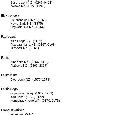
Starorudzka NŻ (0246, 0413)
Żwawa NŻ (0250, 0249)
Elektronowa
Elektronowa 8 NŻ (0165)
Nowe Sady NŻ (1875)
Obywatelska NŻ (0164)
Fabryczna
Kilińskiego NŻ (0169)
Przędzalniana NŻ (0167, 0168)
Targowa NŻ (0166)
Farna
Albańska NŻ (2364, 2365)
Plażowa NŻ (2366, 2367)
Feliksińska
Dworcowa NŻ (1577, 1578)
Felińskiego
Gojawiczyńskiej (1917, 1783)
Kadłubka (0171, 0172)
Konspiracyjnego WP (0170, 0173)
Franciszkańska
Inflancka (5384)