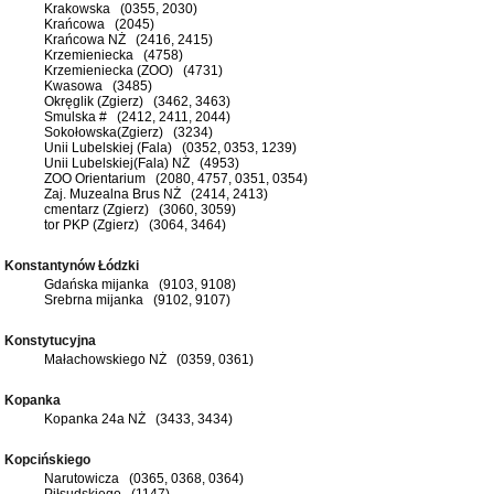
Krakowska (0355, 2030)
Krańcowa (2045)
Krańcowa NŻ (2416, 2415)
Krzemieniecka (4758)
Krzemieniecka (ZOO) (4731)
Kwasowa (3485)
Okręglik (Zgierz) (3462, 3463)
Smulska # (2412, 2411, 2044)
Sokołowska(Zgierz) (3234)
Unii Lubelskiej (Fala) (0352, 0353, 1239)
Unii Lubelskiej(Fala) NŻ (4953)
ZOO Orientarium (2080, 4757, 0351, 0354)
Zaj. Muzealna Brus NŻ (2414, 2413)
cmentarz (Zgierz) (3060, 3059)
tor PKP (Zgierz) (3064, 3464)
Konstantynów Łódzki
Gdańska mijanka (9103, 9108)
Srebrna mijanka (9102, 9107)
Konstytucyjna
Małachowskiego NŻ (0359, 0361)
Kopanka
Kopanka 24a NŻ (3433, 3434)
Kopcińskiego
Narutowicza (0365, 0368, 0364)
Piłsudskiego (1147)