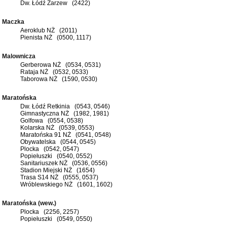
Dw. Łódź Zarzew (2422)
Maczka
Aeroklub NŻ (2011)
Pienista NŻ (0500, 1117)
Malownicza
Gerberowa NŻ (0534, 0531)
Rataja NŻ (0532, 0533)
Taborowa NŻ (1590, 0530)
Maratońska
Dw. Łódź Retkinia (0543, 0546)
Gimnastyczna NŻ (1982, 1981)
Golfowa (0554, 0538)
Kolarska NŻ (0539, 0553)
Maratońska 91 NŻ (0541, 0548)
Obywatelska (0544, 0545)
Plocka (0542, 0547)
Popiełuszki (0540, 0552)
Sanitariuszek NŻ (0536, 0556)
Stadion Miejski NŻ (1654)
Trasa S14 NŻ (0555, 0537)
Wróblewskiego NŻ (1601, 1602)
Maratońska (wew.)
Plocka (2256, 2257)
Popiełuszki (0549, 0550)