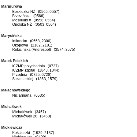
Marmurowa
Beskidzka NŻ (0565, 0557)
Brzezińska (0566)
Moskuliki # (0558, 0564)
Opolska NŻ (0503, 0504)
Marysińska
Inflancka (0568, 2300)
Okopowa (2182, 2181)
Rokicińska (Andrespol) (3574, 3575)
Matek Polskich
ICZMP przychodnia (0727)
ICZMP szpital (1843, 1844)
Przednia (0725, 0728)
Sczanieckiej (1863, 1579)
Małachowskiego
Niciarniana (0535)
Michałówek
Michałówek (3457)
Michałówek 26 (3458)
Mickiewicza
Kościuszki (1929, 2137)
Mickiewicza (0400)