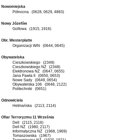
Nowomiejska
Północna (0628, 0629, 4883)
Nowy Józefów
Golfowa (1915, 1916)
Obr. Westerplatte
Organizacji WiN (0644, 0645)
Obywatelska
Cieszkowskiego (2349)
Cieszkowskiego NŻ (2348)
Elektronowa NŻ (0647, 0655)
Jana Pawła II (0650, 0653)
Nowe Sady (0649, 0654)
Obywatelska 106 (0648, 2122)
Politechniki (0651)
Odnowiciela
Hetmańska (2113, 2114)
Ofiar Terroryzmu 11 Września
Dell (2115, 2116)
Dell NŻ (1980, 2117)
Informatyczna NŻ (1968, 1969)
Tomaszowska (1967)
Transmisyjna NŻ (1970, 1971)